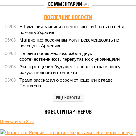
КОММЕНТАРИИ
0
Версия
//
Общество
//
Мы могли бы жить сотни лет, но этого никогда не
будет
502
Возраст бессмертия
Мы могли бы жить сотни лет, но этого никогда не будет
Мы могли бы жить сотни лет, но этого никогда не будет (фото: Deep
Vision)
Как бы мы ни старались, достигнуть бессмертия у человека не
получится никогда, даже при самых совершенных технологиях и
самой совершенной медицине. Точку в многолетних дебатах о
долголетии поставило новое исследование российских учёных: в
теории максимальный предел жизни – 194 года. Но и этот
возраст практически вряд ли достижим – во всём виноваты