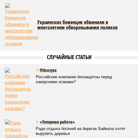
причины, всё равно ничего не выйдет – мутации возьмут
своё.
Цифры
По данным за 2025 год, лидером по средней
продолжительности жизни из всех стран стало
Княжество Монако. В общем-то, неудивительно с
учётом богатства и благополучия этого крохотного
клочка суши. Но второе место удивляет – оно,
оказывается, за Гонконгом. Если в Монако
большинство доживают до 87 лет, то в Гонконге – до
85 с копейками. «Бронза» за Японией – почти 85 лет.
Далее следуют Южная Корея, Швейцария и Австралия.
Средняя продолжительность жизни в России – 74,2
года, от лидеров рейтинга мы очень далеки. Впрочем,
Владимир Путин поставил задачу, чтобы к 2030 году
эта цифра выросла до 78 лет, а к 2036 году – до 81
года. Как это будет выполняться, неизвестно.
Эта железная печень