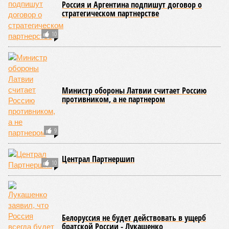
ежедневной основе, могла бы прожить десятки тысяч лет!
А вот мозг, от которого эта печень полностью зависит, – нет.
Согласно сколковской модели повреждение одних только
нейронов сокращает среднюю продолжительность жизни
до 194 лет, а повреждение клеток сердечной мышцы – до
208 лет. Эти результаты заставляют усомниться в мечтах
энтузиастов долголетия, таких как биохакер Брайан
Джонсон, который ежегодно тратит миллионы долларов на
попытки замедлить процесс старения и в конечном счёте
опередить саму смерть, иронизируют в New York Post.
Главная проблема и печаль в том, что не в одних только
мутациях дело.
«Наше исследование показывает, что
соматические мутации вносят значительный вклад в
старение, но сами по себе они не могут объяснить
наблюдаемую смертность, –
цитирует Medical Express
соавтора исследования
Дмитрия Крюкова
, научного
сотрудника Центра био- и медицинских технологий
Сколтеха и старшего научного сотрудника AIRI. –
Это
означает, что другие механизмы старения, такие как
потеря протеостаза, митохондриальная дисфункция или
эпигенетические изменения, вносят сопоставимый вклад