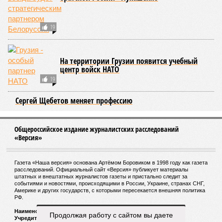
в ограничение продолжительности жизни».
Впрочем, исключение соматических мутаций в любом
случае сильно бы продлило человеческую жизнь. Но как
их исключить? Ведь всё это зависит от множества
вводных, от обычных ошибок при делении клеток до
стрессовых факторов, состояния окружающей среды и
воздействия вирусов. На этот вопрос ответа у учёных из
Сколкова нет. Во всяком случае, пока нет.
Кстати
Самым долгоживущим человеком на Земле остаётся
француженка Жанна Кальман, родившаяся 21 февраля
1875 года в Арле и там же скончавшаяся 4 августа
1997-го, – на момент смерти ей было 122 года и 164
дня.
Всю свою жизнь она прожила в родном городе, лишь к
110 годам решившись на переезд в дом престарелых La
Maison du Lac, где через 12 лет и умерла. Покидала
Продолжая работу с сайтом вы даете
свою квартиру она без особого удовольствия, но