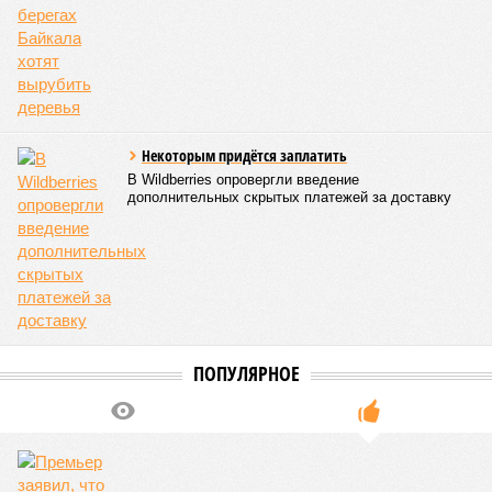
В своём новейшем исследовании, опубликованном в NPJ
Aging, группа учёных из Сколковского института науки и
технологий во главе с доктором биологических наук
Екатериной Храмеевой
подсчитала максимальный срок
жизни человека. Вернее, каким бы этот срок мог быть, если
исключить из уравнения все признаки старения, в том
числе и соматические мутации.
Итак, пишет в своей разошедшейся на многомиллионную
аудиторию публикации New York Post (почему, кстати, New
York Post, а не отечественные издания?), получилось, что
средним показателем было бы 1759 лет, а максимальным –
29 921 год. Неплохо: одному-единственному человеку
можно было бы застать сразу несколько концов света,
ледниковых периодов и крушение десятка-другого
развитых цивилизаций. Но мы снова возвращаемся к
катастрофическим изменениям в ДНК, которые начисто
вычёркивают эти цифры из всех возможных вариантов
долголетия.
«При устранении всех остальных причин
старения только соматические мутации сокращают
теоретическую среднюю продолжительность жизни с
1759 до 156 лет»
, – рассказывает
Евгений Ефимов
, один