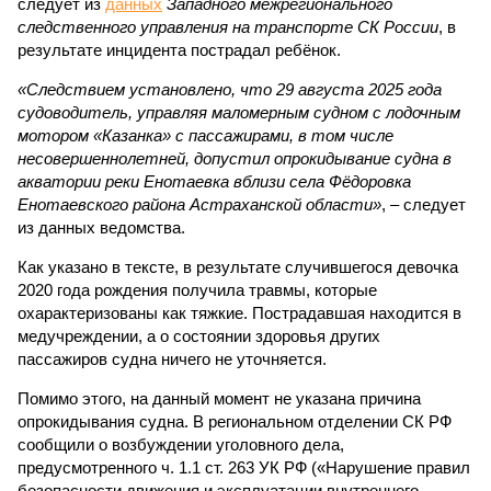
следует из
данных
Западного межрегионального
следственного управления на транспорте СК России
, в
результате инцидента пострадал ребёнок.
«Следствием установлено, что 29 августа 2025 года
судоводитель, управляя маломерным судном с лодочным
мотором «Казанка» с пассажирами, в том числе
несовершеннолетней, допустил опрокидывание судна в
акватории реки Енотаевка вблизи села Фёдоровка
Енотаевского района Астраханской области»
, – следует
из данных ведомства.
Как указано в тексте, в результате случившегося девочка
2020 года рождения получила травмы, которые
охарактеризованы как тяжкие. Пострадавшая находится в
медучреждении, а о состоянии здоровья других
пассажиров судна ничего не уточняется.
Помимо этого, на данный момент не указана причина
опрокидывания судна. В региональном отделении СК РФ
сообщили о возбуждении уголовного дела,
предусмотренного ч. 1.1 ст. 263 УК РФ («Нарушение правил
безопасности движения и эксплуатации внутреннего