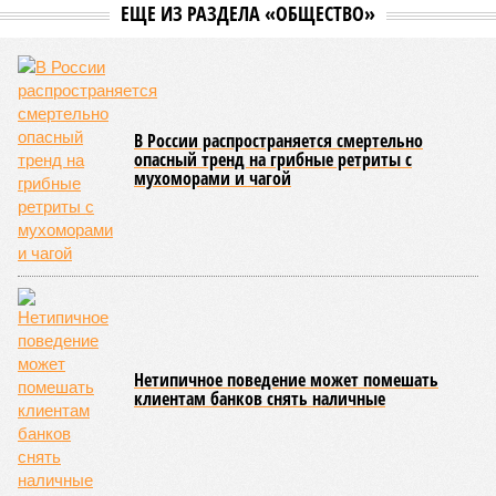
мутации ДНК.
Сюжет:
Здоровье
В 2023 году в статье, опубликованной в научном издании
Cell.com, были описаны 12 признаков старения. К ним
относятся – не пугайтесь учёных терминов – повышенная
вероятность генетических мутаций при делении клетки,
неспособность контролировать выработку и поддержание
белков, а также дисфункция митохондрий. Некоторые из
этих признаков обратимы. Во всяком случае, таковы
предположения исследователей. Например, одним из
признаков биологического старения является уменьшение
длины теломер (защитных «колпачков» на концах
хромосом) – такое можно исправить и заодно увеличить
продолжительность жизни.
Но первая и главная проблема, пишет издание Medical
News Today, в соматических мутациях. Это изменения в
генетическом коде любой клетки организма (кроме
сперматозоидов и яйцеклеток), которые являются
неизбежным следствием деления клеток и происходят на