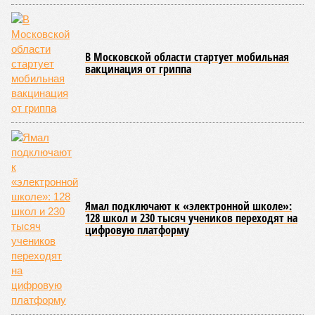
протяжении всей нашей жизни. Иногда они возникают под
воздействием внешних факторов, условно таких как
ультрафиолет, а иногда… это просто случается. Просто
«потому что». И учёные до сих пор бьются над загадкой
почему.
Некоторые мутации не слишком разрушительны, и клетка
может существовать в слегка изменённом виде. Другие же
приводят к катастрофическим изменениям внутри неё – и
она погибает.
«У 80-летнего человека в типичной клетке
присутствуют тысячи соматических мутаций. У
организма нет механики, которая позволила бы ему
вернуться и исправить повреждения, уже записанные в
геноме,
– рассказывает
Джереми Клерк
, доцент
медицинской школы Гроссмана при Нью-Йоркском
университете.
– На протяжении десятилетий
накопившиеся повреждения снижают эффективность
работы клетки, а в некоторых случаях создают
предпосылки для развития рака»
. То есть получается, что,
какие бы антивозрастные процедуры вы ни проводили, как
бы ни пытались замедлить старение, устраняя его