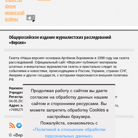
1
Общероссийское издание журналистских расследований
«Версия»
Газета «Наша версия» основана Артёмом Боровиком в 1998 году как газета
расследований. Официальный сайт «Версия» публикует материалы
штатных и внештатных журналистов газеты и пристально следит за
событиями и новостями, происходящими в России, Украине, странах СНГ,
Америке и других государств, с которыми пересекается внешняя политика
РФ.
Наименование:
Cетевое издание «Версия»
Продолжая работу с сайтом вы даете
Учредитель:
ООО «Версия»,
Главный редактор:
Горевой Р. Г.
согласие на обработку данных нашим
Регистрационный номер Роскомнадзора:
ЭЛ № ФС 77 - 72681 от
04.05.2018 г.
сайтом и сторонними ресурсами. Вы
Адрес электронной почты и телефон редакции:
versia@versia.ru,
можете запретить обработку Cookies в
+74952760348
настройках браузера.
Пожалуйста, ознакомьтесь с
«Политикой в отношении обработки
персональных данных»
© «Версия»
18+