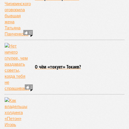
87
О чём «токует» Токаев?
2