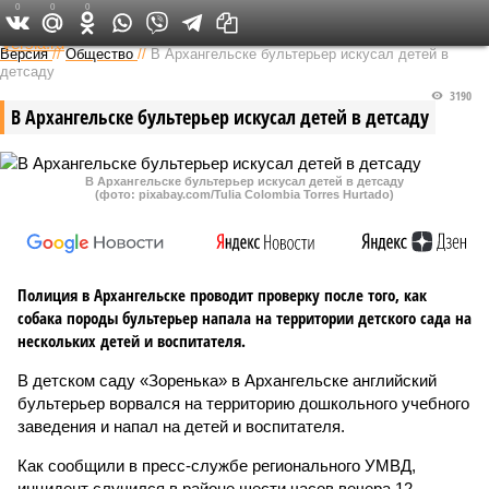
0
0
0
Федеральный выпуск
Версия
//
Общество
//
В Архангельске бультерьер искусал детей в
детсаду
3190
В Архангельске бультерьер искусал детей в детсаду
В Архангельске бультерьер искусал детей в детсаду
(фото: pixabay.com/Tulia Colombia Torres Hurtado)
Полиция в Архангельске проводит проверку после того, как
собака породы бультерьер напала на территории детского сада на
нескольких детей и воспитателя.
В детском саду «Зоренька» в Архангельске английский
бультерьер ворвался на территорию дошкольного учебного
заведения и напал на детей и воспитателя.
Как сообщили в пресс-службе регионального УМВД,
инцидент случился в районе шести часов вечера 12