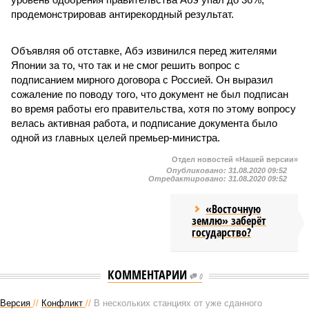
продемонстрировав антирекордный результат.
Объявляя об отставке, Абэ извинился перед жителями
Японии за то, что так и не смог решить вопрос с
подписанием мирного договора с Россией. Он выразил
сожаление по поводу того, что документ не был подписан
во время работы его правительства, хотя по этому вопросу
велась активная работа, и подписание документа было
одной из главных целей премьер-министра.
Отдел новостей «Нашей версии»
Опубликовано:
31.08.2020 09:52
Отредактировано:
31.08.2020 09:52
«Восточную
землю» заберёт
государство?
КОММЕНТАРИИ
0
Версия
//
Конфликт
//
В нескольких станциях от уже сданного