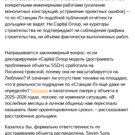
конкретными инженерными работами (усиление
монолитных конструкций, устранение проектных ошибок) –
то по «Станции Л» подобной публичной отчётности
дольщики не видят. Ни Capital Group, ни кураторы
строительства не подтверждают ни соблюдения графика
строительства, ни объёма фактически выполненных работ.
Напрашивается закономерный вопрос: если
декларируемая «Capital Group модель (достраивать
проблемные объекты SSD») сработала на
Лосиноостровской, почему она не масштабируется на
Люблино? И означает ли отсутствие техники на площадке,
что в реальности подрядчик по «Станции Л» ещё даже не
определён?
Митинги
и палаточные лагеря у объекта в
2025–2026 годах, похоже, не изменили ситуацию.
«В
последние месяцы в личном общении нам перестали
называть даже ориентировочные сроки»
, – рассказывают
расстроенные дольщики.
Казалось бы, формально ответственность по
достраиванию объекта распределена. Seven Suns