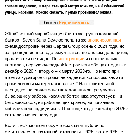
совсем недалеко, в паре станций метро южнее, на Люблинской
улице, картина, можно сказать, прямо противоположная.
Сюжет:
Недвижимость
ЖК «Светлый мир «Станция Л»: та же группа компаний-
банкрот Seven Suns Development, та же
анонсированная
схема достройки через Capital Group осенью 2024 года, но
за прошедшие два года результатов, по словам дольщиков,
практически не видно. По
информации
из профильных
порталов, первую очередь ЖК строители обещают сдать к
декабрю 2026 г., вторую – к марту 2028-го. Но никто при
этом из кураторов стройки не задается вопросом: как эти
сроки должны материализоваться? На строительной
площадке, по свидетельствам дольщиков, регулярно
бывающих у забора, какая-либо техника отсутствует. Ни
бетононасосов, ни работающих кранов, ни признаков
мобилизации подрядчиков. При том, что до «декабря 2026»
осталось менее полугода.
Если в «Сказочном лесу» техзаказчик публично
отчитывался о поэтапной готовности – 90%, затем 97%, с