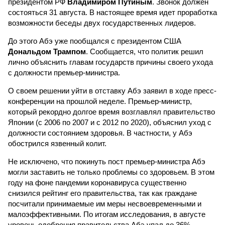
президентом РФ
Владимиром Путиным
. Звонок должен
состояться 31 августа. В настоящее время идет проработка
возможности беседы двух государственных лидеров.
До этого Абэ уже пообщался с президентом США
Дональдом Трампом
. Сообщается, что политик решил
лично объяснить главам государств причины своего ухода
с должности премьер-министра.
О своем решении уйти в отставку Абэ заявил в ходе пресс-
конференции на прошлой неделе. Премьер-министр,
который рекордно долгое время возглавлял правительство
Японии (с 2006 по 2007 и с 2012 по 2020), объяснил уход с
должности состоянием здоровья. В частности, у Абэ
обострился язвенный колит.
Не исключено, что покинуть пост премьер-министра Абэ
могли заставить не только проблемы со здоровьем. В этом
году на фоне пандемии коронавируса существенно
снизился рейтинг его правительства, так как граждане
посчитали принимаемые им меры несвоевременными и
малоэффективными. По итогам исследования, в августе
уровень одобрения правительства Абэ упал до 36%,