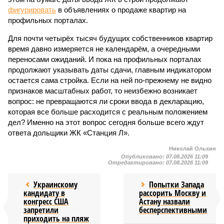
фигурировать
в объявлениях о продаже квартир на
профильных порталах.
Для почти четырёх тысяч будущих собственников квартир
время давно измеряется не календарём, а очередными
переносами ожиданий. И пока на профильных порталах
продолжают указывать даты сдачи, главным индикатором
остается сама стройка. Если на ней по-прежнему не видно
признаков масштабных работ, то неизбежно возникает
вопрос: не превращаются ли сроки ввода в декларацию,
которая все больше расходится с реальным положением
дел? Именно на этот вопрос сегодня больше всего ждут
ответа дольщики ЖК «Станция Л».
Николай Ольхин
Опубликовано:
07.08.2026 11:09
Отредактировано:
07.08.2026 11:09
Украинскому
Попытки Запада
кандидату в
рассорить Москву и
конгресс США
Астану назвали
запретили
бесперспективными
приходить на пляж