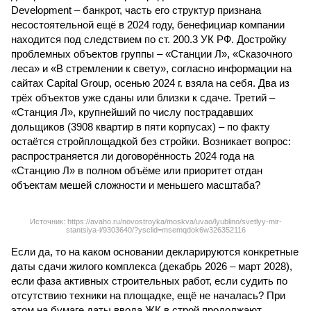
Development – банкрот, часть его структур признана
несостоятельной ещё в 2024 году, бенефициар компании
находится под следствием по ст. 200.3 УК РФ. Достройку
проблемных объектов группы – «Станции Л», «Сказочного
леса» и «В стремлении к свету», согласно информации на
сайтах Capital Group, осенью 2024 г. взяла на себя. Два из
трёх объектов уже сданы или близки к сдаче. Третий –
«Станция Л», крупнейший по числу пострадавших
дольщиков (3908 квартир в пяти корпусах) – по факту
остаётся стройплощадкой без стройки. Возникает вопрос:
распространяется ли договорённость 2024 года на
«Станцию Л» в полном объёме или приоритет отдан
объектам мешей сложности и меньшего масштаба?
Источник: https://avaho.ru/novostroyka/moskva/uvao/lyublino/svetlyy-mir-
stantsiya-l/9303640/?ysclid=msemqdok6w326352116
Если да, то на каком основании декларируются конкретные
даты сдачи жилого комплекса (декабрь 2026 – март 2028),
если фаза активных строительных работ, если судить по
отсутствию техники на площадке, ещё не началась? При
этом на бумаге даты ввода ЖК в строй продолжают