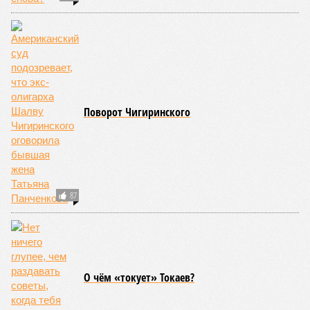
Поворот Чигиринского
87
О чём «токует» Токаев?