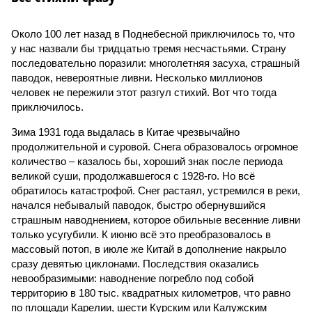
Около 100 лет назад в Поднебесной приключилось то, что
у нас назвали бы тридцатью тремя несчастьями. Страну
последовательно поразили: многолетняя засуха, страшный
паводок, невероятные ливни. Несколько миллионов
человек не пережили этот разгул стихий. Вот что тогда
приключилось.
Зима 1931 года выдалась в Китае чрезвычайно
продолжительной и суровой. Снега образовалось огромное
количество – казалось бы, хороший знак после периода
великой суши, продолжавшегося с 1928-го. Но всё
обратилось катастрофой. Снег растаял, устремился в реки,
начался небывалый паводок, быстро обернувшийся
страшным наводнением, которое обильные весенние ливни
только усугубили. К июню всё это преобразовалось в
массовый потоп, в июле же Китай в дополнение накрыло
сразу девятью циклонами. Последствия оказались
невообразимыми: наводнение погребло под собой
территорию в 180 тыс. квадратных километров, что равно
по площади Карелии, шести Курским или Калужским