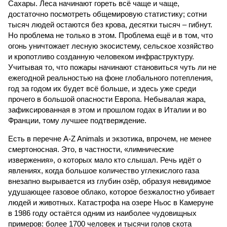
Сахары. Леса начинают гореть всё чаще и чаще,
достаточно посмотреть общемировую статистику; сотни
тысяч людей остаются без крова, десятки тысяч – гибнут.
Но проблема не только в этом. Проблема ещё и в том, что
огонь уничтожает лесную экосистему, сельское хозяйство
и кропотливо созданную человеком инфраструктуру.
Учитывая то, что пожары начинают становиться чуть ли не
ежегодной реальностью на фоне глобального потепления,
год за годом их будет всё больше, и здесь уже среди
прочего в большой опасности Европа. Небывалая жара,
зафиксированная в этом и прошлом годах в Италии и во
Франции, тому лучшее подтверждение.
Есть в перечне A-Z Animals и экзотика, впрочем, не менее
смертоносная. Это, в частности, «лимнические
извержения», о которых мало кто слышал. Речь идёт о
явлениях, когда большое количество углекислого газа
внезапно вырывается из глубин озёр, образуя невидимое
удушающее газовое облако, которое безжалостно убивает
людей и животных. Катастрофа на озере Ньос в Камеруне
в 1986 году остаётся одним из наиболее чудовищных
примеров: более 1700 человек и тысячи голов скота