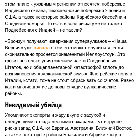
этом плане к уязвимым регионам относятся: побережье
Индийского океана, тихо­океанские побережья Японии и
США, а также некоторые районы Карибского бассейна и
Средиземноморья. То есть в зоне риска уже не только
Поднебесная с Индией – не так ли?
«Бронзу» получают извержения супервулканов – «Наша
Версия» уже
писала
о том, что может случиться, если
окончательно проснётся знаменитый Йеллоустоун. Это
грозит не только уничтожением части Соединённых
Штатов, но и общепланетарной катастрофой вплоть до
возникновения «вулканической зимы». Флегрейские поля в
Италии, кстати, тоже не стоит сбрасывать со счетов. Равно
как и многие другие до поры спящие вулканические
районы.
Невидимый убийца
Упоминают эксперты и жару вкупе с засухой и
следующими отсюда лесными пожарами. Тут в группе
риска запад США, юг Европы, Австралия, Ближний Восток,
а также некоторые районы Бразилии и Африки к югу от