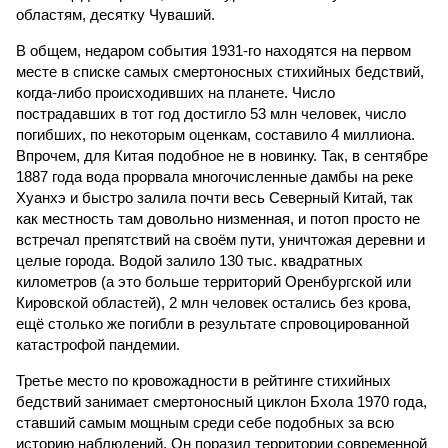
областям, десятку Чуваший.
В общем, недаром события 1931-го находятся на первом
месте в списке самых смертоносных стихийных бедствий,
когда-либо происходивших на планете. Число
пострадавших в тот год достигло 53 млн человек, число
погибших, по некоторым оценкам, составило 4 миллиона.
Впрочем, для Китая подобное не в новинку. Так, в сентябре
1887 года вода прорвала многочисленные дамбы на реке
Хуанхэ и быстро залила почти весь Северный Китай, так
как местность там довольно низменная, и потоп просто не
встречал препятствий на своём пути, уничтожая деревни и
целые города. Водой залило 130 тыс. квадратных
километров (а это больше территорий Оренбургской или
Кировской областей), 2 млн человек остались без крова,
ещё столько же погибли в результате спровоцированной
катастрофой пандемии.
Третье место по кровожадности в рейтинге стихийных
бедствий занимает смертоносный циклон Бхола 1970 года,
ставший самым мощным среди себе подобных за всю
историю наблюдений. Он поразил территории современной