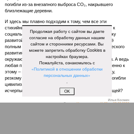
погибли из-за внезапного выброса CO₂, накрывшего
близлежащие деревни.
И здесь мы плавно подходим к тому, чем все эти
стихийные бедствия могут закончиться. А именно – к
Продолжая работу с сайтом вы даете
социальному коллапсу, то есть фактическому упадку
согласие на обработку данных нашим
развитой цивилизации, зачастую с последующим её
сайтом и сторонними ресурсами. Вы
полным уничтожением. Среди причин такого трагического
можете запретить обработку Cookies в
развития событий учёные называют деградацию
настройках браузера.
окружающей среды, истощение ресурсов и болезни. А ведь
Пожалуйста, ознакомьтесь с
любая природная катастрофа непременно ведёт именно к
«Политикой в отношении обработки
этому – экономическому кризису, эпидемиям, голоду,
персональных данных»
резкому сокращению численности населения. Так погибли
.
цивилизации шумеров, майя, кхмеров – список не
исчерпывающий. Какая цивилизация будет следующей?
OK
Илья Космач
Газета
«Наша версия» №29 от 03.08.2026
Опубликовано:
05.08.2026 13:00
Отредактировано:
05.08.2026 13:00
Возраст
Инфантино
бессмертия
отступил и объявил