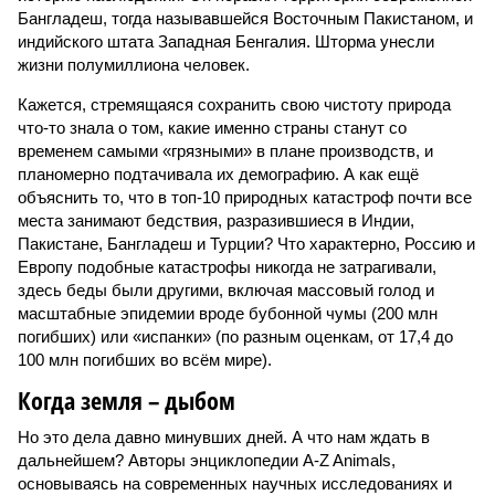
Бангладеш, тогда называвшейся Восточным Пакистаном, и
индийского штата Западная Бенгалия. Шторма унесли
жизни полумиллиона человек.
Кажется, стремящаяся сохранить свою чистоту природа
что-то знала о том, какие именно страны станут со
временем самыми «грязными» в плане производств, и
планомерно подтачивала их демографию. А как ещё
объяснить то, что в топ-10 природных катастроф почти все
места занимают бедствия, разразившиеся в Индии,
Пакистане, Бангладеш и Турции? Что характерно, Россию и
Европу подобные катастрофы никогда не затрагивали,
здесь беды были другими, включая массовый голод и
масштабные эпидемии вроде бубонной чумы (200 млн
погибших) или «испанки» (по разным оценкам, от 17,4 до
100 млн погибших во всём мире).
Когда земля – дыбом
Но это дела давно минувших дней. А что нам ждать в
дальнейшем? Авторы энциклопедии A-Z Animals,
основываясь на современных научных исследованиях и