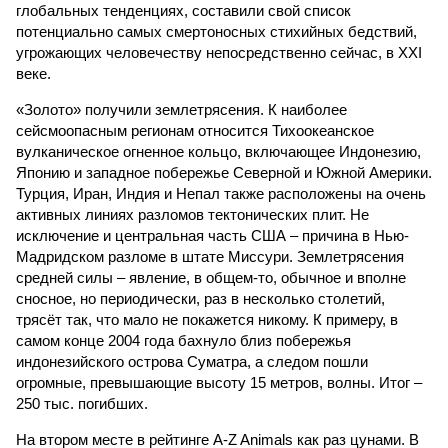
глобальных тенденциях, составили свой список
потенциально самых смертоносных стихийных бедствий,
угрожающих человечеству непосредственно сейчас, в XXI
веке.
«Золото» получили землетрясения. К наиболее
сейсмоопасным регионам относится Тихоокеанское
вулканическое огненное кольцо, включающее Индонезию,
Японию и западное побережье Северной и Южной Америки.
Турция, Иран, Индия и Непал также расположены на очень
активных линиях разломов тектонических плит. Не
исключение и центральная часть США – причина в Нью-
Мадридском разломе в штате Миссури. Землетрясения
средней силы – явление, в общем-то, обычное и вполне
сносное, но периодически, раз в несколько столетий,
трясёт так, что мало не покажется никому. К примеру, в
самом конце 2004 года бахнуло близ побережья
индонезийского острова Суматра, а следом пошли
огромные, превышающие высоту 15 метров, волны. Итог –
250 тыс. погибших.
На втором месте в рейтинге A-Z Animals как раз цунами. В