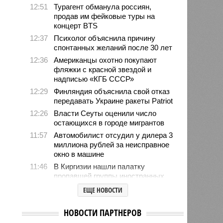
12:51
Турагент обманула россиян,
продав им фейковые туры на
концерт BTS
12:37
Психолог объяснила причину
спонтанных желаний после 30 лет
12:36
Американцы охотно покупают
фляжки с красной звездой и
надписью «КГБ СССР»
12:29
Финляндия объяснила свой отказ
передавать Украине ракеты Patriot
12:26
Власти Сеуты оценили число
остающихся в городе мигрантов
11:57
Автомобилист отсудил у дилера 3
миллиона рублей за неисправное
окно в машине
11:46
В Киргизии нашли палатку
пропавшей группы иностранных
альпинистов
ЕЩЕ НОВОСТИ
10:53
Туристы устремились в
аномальную зону Манской «петли
НОВОСТИ ПАРТНЕРОВ
смерти» после пропажи семьи