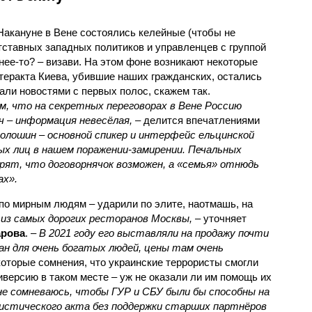
 Накануне в Вене состоялись келейные (чтобы не
тставных западных политиков и управленцев с группой
чнее-то? – визави. На этом фоне возникают некоторые
теракта Киева, убившие наших гражданских, остались
али новостями с первых полос, скажем так.
, что на секретных переговорах в Вене Россию
 – информация невесёлая,
– делится впечатлениями
олошин – основной спикер и интерфейс ельцинской
ых лиц в нашем поражении-замирении. Печальных
верят, что договорнячок возможен, а «семья» отнюдь
ах».
о по мирным людям – ударили по элите, наотмашь, на
 из самых дорогих ресторанов Москвы,
– уточняет
арова
. –
В 2021 году его выставляли на продажу почти
ан для очень богатых людей, цены там очень
которые сомнения, что украинские террористы смогли
версию в таком месте – уж не оказали ли им помощь их
не сомневаюсь, чтобы ГУР и СБУ были бы способны на
истического акта без поддержки старших партнёров