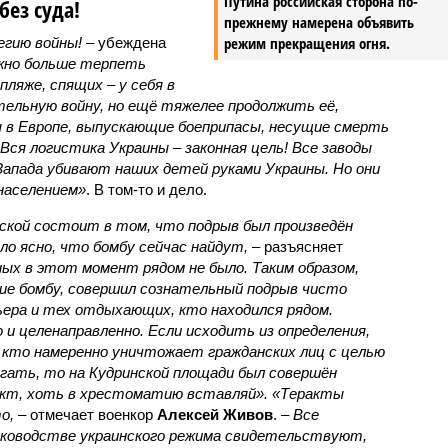
Путина российская сторона по-
без суда!
прежнему намерена объявить
режим прекращения огня.
егию войны!
– убеждена
жно больше терпеть
пляже, спящих – у себя в
тельную войну, но ещё тяжелее продолжить её,
 в Европе, выпускающие боеприпасы, несущие смерть
 Вся логистика Украины – законная цель! Все заводы
Запада убивают наших детей руками Украины. Но они
населением»
. В том-то и дело.
кой состоит в том, что подрыв был произведён
ло ясно, что бомбу сейчас найдут,
– разъясняет
ых в этот момент рядом не было. Таким образом,
вие бомбу, совершил сознательный подрыв чисто
рьера и тех отдыхающих, кто находился рядом.
 и целенаправленно. Если исходить из определения,
кто намеренно уничтожает гражданских лиц с целью
угать, то на Кудринской площади был совершён
акт, хоть в хрестоматию вставляй». «Теракты
о,
– отмечает военкор
Алексей Живов
. –
Все
руководстве украинского режима свидетельствуют,