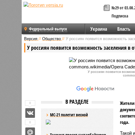
№29 от 03.08.
Подписка
Украина
Власть
Федеральный выпуск
Версия
//
Общество
//
У россиян появится возможность зас
У россиян появится возможность заселения в 
У россиян появится возможн
common
В РАЗДЕЛЕ
Жители 
0
докумен
МС-21 полетит весной
соответ
года.
0
Такой 
Ташкент просит гастарбайтеров