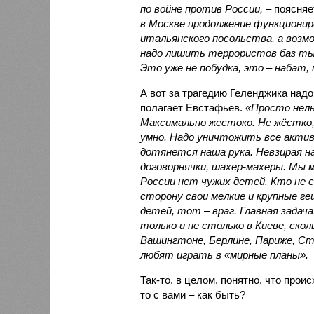
по войне против России,
– поясняе
в Москве продолжение функциониро
итальянского посольства, а возмо
надо лишить террористов баз ты
Это уже не побудка, это – набат,
А вот за трагедию Геленджика надо
полагает Евстафьев.
«Просто нел
Максимально жестоко. Не жёстко,
умно. Надо уничтожить все актив
дотянется наша рука. Невзирая н
договорнячки, шахер-махеры. Мы 
России нет чужих детей. Кто не 
сторону свои мелкие и крупные 
детей, тот – враг. Главная задач
только и не столько в Киеве, скол
Вашингтоне, Берлине, Париже, Ста
любят играть в «мирные планы».
Так-то, в целом, понятно, что проис
то с вами – как быть?