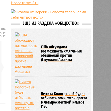
Усольцевых и других людей
Новости smi2.ru
10:51
Голливуд тайно внедряет ИИ
вопреки бунту звёзд и
забастовкам
ЕЩЕ ИЗ РАЗДЕЛА «ОБЩЕСТВО»
10:48
Экс-глава сирийской разведки
нашёлся в России
нова
14:44
14:44
США обсуждают
возможность смягчения
обвинений против
Джулиана Ассанжа
Никита Кологривый будет
отбывать семь суток ареста
в четырехместной камере
ИВС