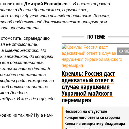
т политолог
Дмитрий Евстафьев.
–
В свете теракта
вания в России британского, германского,
жно, и пары других явно выглядит излишним. Значит,
ловой поддержки под дипломатическим прикрытием.
 пора просыпаться».
ПО ТЕМЕ
 отомстить, справедливо
ьзя не отомстить.
 а именно жестоко. Но
98
ы западников, до которых
а все обязательства,
мстим за наших детей. В
Кремль: Россия даст
способен отставить в
адекватный ответ в
гешефты ради отмщения за
случае нарушения
а: вой должен стоять не
Украиной майского
ько в Лондоне,
перемирия
мбуле. И кое-где ещё, где
Несмотря на отсутствие
ходит, не так ли? Ну а нам-
конкретного ответа со стороны
Киева на инициативу Владимира