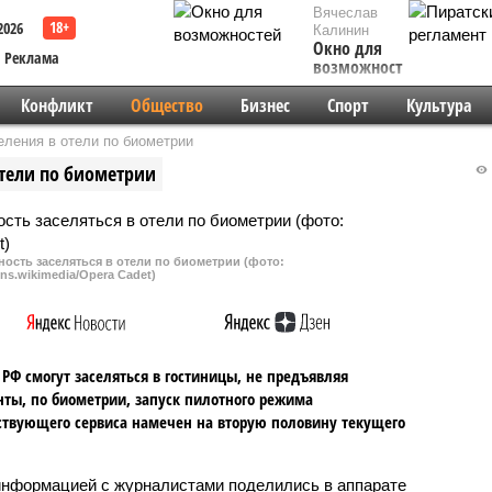
Вячеслав
2026
Калинин
Окно для
Реклама
возможностей
Конфликт
Общество
Бизнес
Спорт
Культура
еления в отели по биометрии
отели по биометрии
ость заселяться в отели по биометрии (фото:
s.wikimedia/Opera Cadet)
РФ смогут заселяться в гостиницы, не предъявляя
ты, по биометрии, запуск пилотного режима
ствующего сервиса намечен на вторую половину текущего
информацией с журналистами поделились в аппарате