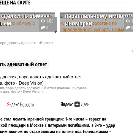
готово
изымать купленные в
ЕЩЕ НА САЙТЕ
дить россиян в
Казахстане по
 сделки по обмену
параллельному импорту
1489
илем
иномарки
0
нское движение ХАМАС
У граждан России, ранее честно
 о готовности отпустить
купивших ввезенные из
пора давать адекватный ответ
ов-россиян в
Казахстана автомобили, начали
тном порядке. Это
массово забирать машины.
 в рамках сделки по
Изъятие происходит при любом
ать адекватный ответ
 Израилем.
визите в ГИБДД.
их, пора давать адекватный ответ (коллаж: рисунок -
озаев, фото - Deep Vision)
не стал ломать мрачной традиции: 1-го числа – теракт на
кой площади в Москве с пятерыми погибшими, а 3-го – удар
ским дроном по отдыхающим на пляже под Геленджиком –