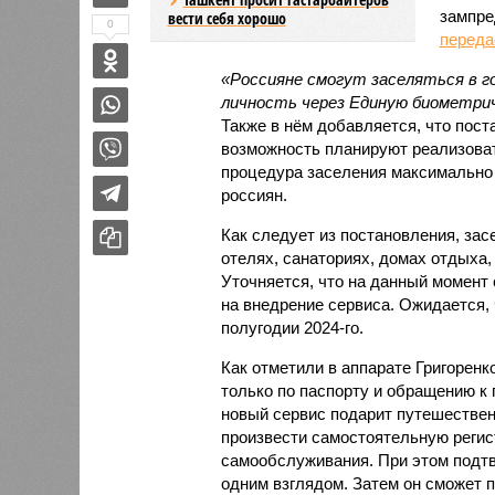
зампре
вести себя хорошо
0
переда
«Россияне смогут заселяться в г
личность через Единую биометри
Также в нём добавляется, что пост
возможность планируют реализоват
процедура заселения максимально 
россиян.
Как следует из постановления, зас
отелях, санаториях, домах отдыха,
Уточняется, что на данный момент 
на внедрение сервиса. Ожидается, 
полугодии 2024-го.
Как отметили в аппарате Григоренк
только по паспорту и обращению к 
новый сервис подарит путешествен
произвести самостоятельную реги
самообслуживания. При этом подтв
одним взглядом. Затем он сможет п