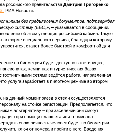
да российского правительства
Дмитрия Григоренко
,
ёт
РИА Новости.
остиницы без предъявления документов, подтверждая
ческую систему (ЕБС)»
, – указывается в сообщении.
ановление об этом утвердил российский кабмин. Такую
ь в форме специального сервиса, благодаря которому
упростится, станет более быстрой и комфортной для
еление по биометрии будет доступно в гостиницах,
 пансионатах, кемпингах и туристических базах.
с гостиничными сетями ведётся работа, направленная
что услуга заработает в пилотном режиме во втором
о, на данный момент заезд в отели осуществляется
персоналу на стойке регистрации. Предполагается, что
никам альтернативу – при заселении они смогут
страцию при помощи планшета или терминала
ерждать свою личность человек будет по биометрии –
олучить ключ от номера и пройти в него. Введения