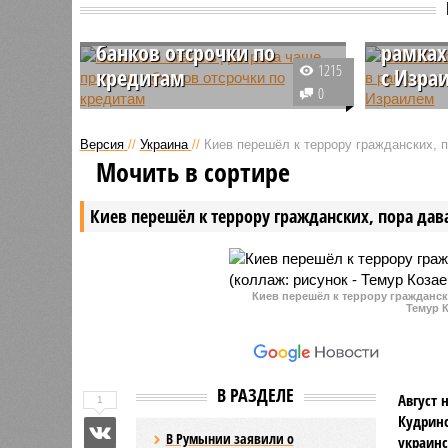
Россияне стали в два
ХАМАС 
раза чаще просить у
освобо
банков отсрочки по
рамках
1215
кредитам
с Изра
0
В 2024 году российские банки
Палести
получили 4,1 миллиона запросов
сообщило
Версия
//
Украина
//
Киев перешёл к террору гражданских, 
от физических лиц на
заложник
Мочить в сортире
реструктуризацию кредитов, что
приорите
почти в два раза превышает
возможно
Киев перешёл к террору гражданских, пора дав
показатели предыдущего года,
обмену с
когда таких обращений было 2,3
миллиона.
Киев перешёл к террору гражданск
Темур К
В РАЗДЕЛЕ
Август 
1
Кудринс
В Румынии заявили о
украин