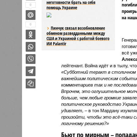
неготовности брать на себя
погибли
0
помощь Украине
проигры
на наши
0
Пинчук связал возобновление
обменом разведданными между
США и Украиной с работой боевого
Генера
ИИ Palantir
готови
всё уж
Алекс
лейтенант. Война идёт и в тылу, чт
«Субботний теракт в столичном р
важнейшим политическим событие
комментариев так и не последовал
Впрочем, это оглушительное молч
больше, чем любые громкие заявл
политическое руководство Украин
удивляет,
– в тон Мардану изумля
произойти, чтобы это всё-таки 
логичному решению?»
Бьют по мирным – попадаю