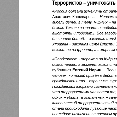
Террористов – уничтожать 
«Россия обязана изменить страт
Анастасия Кашеварова. –
Невозмо
гибель детей в тылу, мирных – на 
домах. Тяжело начинать освободи
выстоять и победить. Все заводы
для наших детей, – законная цель!
Украины – законная цель! Власти 
воюют не на фронте, а с мирным 
«Особенность теракта на Кудринс
сознательно, в момент, когда ста
публицист
Евгений Норин
. –
Военн
человек, который привёл в дейст
гражданской цели – охранника, ку
Гражданских взорвали сознательно
что террористами являются те, 
одних – убить, а остальных – зап
классический террористический 
стали происходить пугающе част
последние назначения в военном 