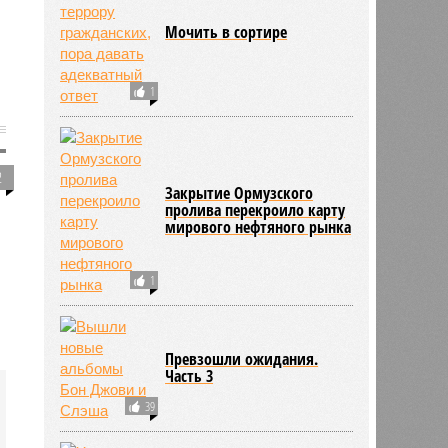
Мочить в сортире
1
2
Закрытие Ормузского
пролива перекроило карту
мирового нефтяного рынка
1
Превзошли ожидания.
Часть 3
39