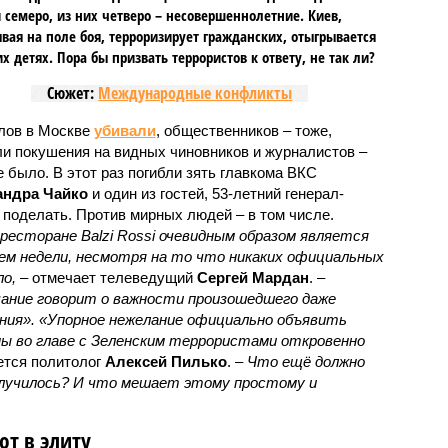
 семеро, из них четверо – несовершеннолетние. Киев,
вая на поле боя, терроризирует гражданских, отыгрывается
х детях. Пора бы призвать террористов к ответу, не так ли?
Сюжет:
Международные конфликты
лов в Москве
убивали
, общественников – тоже,
ли покушения на видных чиновников и журналистов –
е было. В этот раз погибли зять главкома ВКС
андра Чайко
и один из гостей, 53-летний генерал-
о поделать. Против мирных людей – в том числе.
есторане Balzi Rossi очевидным образом является
м недели, несмотря на то что никаких официальных
о,
– отмечает телеведущий
Сергей Мардан
. –
ание говорит о важности произошедшего даже
ения». «Упорное нежелание официально объявить
ы во главе с Зеленским террористами откровенно
ется политолог
Алексей Пилько
. –
Что ещё должно
случилось? И что мешает этому простому и
т в элиту