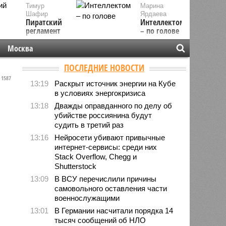
Тимур
Марина
Шафир
Ярдаева
Пиратский
Интеллектом
регламент
– по голове
Москва
ПОСЛЕДНИЕ НОВОСТИ
1587
13:19
Раскрыт источник энергии на Кубе
в условиях энергокризиса
13:18
Дважды оправданного по делу об
убийстве россиянина будут
судить в третий раз
13:16
Нейросети убивают привычные
интернет-сервисы: среди них
Stack Overflow, Chegg и
Shutterstock
13:09
В ВСУ перечислили причины
самовольного оставления части
военнослужащими
13:01
В Германии насчитали порядка 14
тысяч сообщений об НЛО