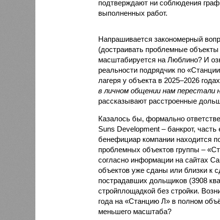
подтверждают ни соблюдения графи
выполненных работ.
Напрашивается закономерный вопро
(достраивать проблемные объекты 
масштабируется на Люблино? И озн
реальности подрядчик по «Станци
лагеря у объекта в 2025–2026 года
в личном общении нам перестали 
рассказывают расстроенные дольщ
Казалось бы, формально ответстве
Suns Development – банкрот, часть 
бенефициар компании находится под
проблемных объектов группы – «Ста
согласно информации на сайтах Capi
объектов уже сданы или близки к с
пострадавших дольщиков (3908 квар
стройплощадкой без стройки. Возни
года на «Станцию Л» в полном объ
меньшего масштаба?