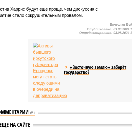
ротив Харрис будут еще проще, чем дискуссия с
риятие стало сокрушительным провалом.
Вячеслав Бу
Опубликовано:
03.08.2024 
Отредактировано:
03.08.2024 
«Восточную землю» заберёт
государство?
ОММЕНТАРИИ
0
д Трамп заявил,
Трамп: Харрис отказалас
ЕЩЕ НА САЙТЕ
ррис проиграла
от дебатов в начале