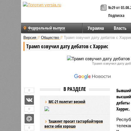
№29 от 03.08.
Подписка
Украина
Власть
Федеральный выпуск
Версия
//
Общество
//
Трамп озвучил дату дебатов с Харри
Трамп озвучил дату дебатов с Харрис
Трамп озвучил дату деба
В РАЗДЕЛЕ
Бывший
0
высший 
МС-21 полетит весной
дебаты 
Харрис.
0
Респуб
Ташкент просит гастарбайтеров
телека
вести себя хорошо
0