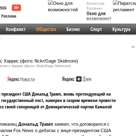
Вячеслав
2026
Калинин
Окно для
Реклама
возможностей
Конфликт
Общество
Бизнес
Спорт
Культура
с
тов с Харрис (фото: flickr/Gage Skidmore)
 президент США Дональд Трамп, вновь претендующий на
государственный пост, намерен в скором времени провести
со своей соперницей от Демократической партии Камалой
ликанец
Дональд Трамп
заявил, что договорился с
налом Fox News о дебатах с вице-президентом США