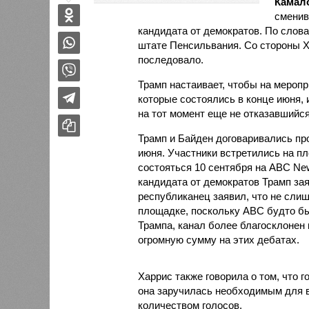
Камал
сменив
кандидата от демократов. По слов
штате Пенсильвания. Со стороны Ха
последовало.
Трамп настаивает, чтобы на мероп
которые состоялись в конце июня, 
на тот момент еще не отказавшийся
Трамп и Байден договаривались пр
июня. Участники встретились на п
состояться 10 сентября на ABC Ne
кандидата от демократов Трамп заяв
республиканец заявил, что не сли
площадке, поскольку ABC будто бы
Трампа, канал более благосклонен 
огромную сумму на этих дебатах.
Харрис также говорила о том, что г
она заручилась необходимым для в
количеством голосов.