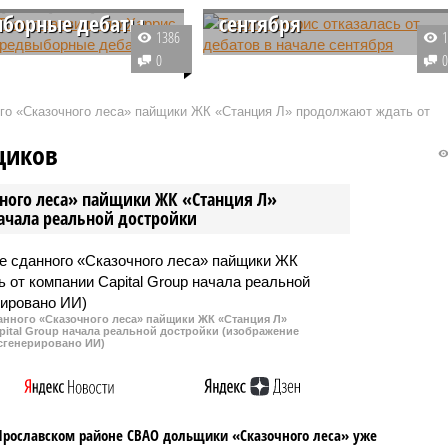
ыборные дебаты
сентября
1386
мериканский лидер дал
Кандидат в президенты от
0
остоявшихся накануне
Республиканской партии
с кандидатом от
Дональд Трамп заявил, что вице
ого «Сказочного леса» пайщики ЖК «Станция Л» продолжают ждать от
ов Камалой Харрис.
президент США Камала Харрис,
всему, Трамп доволен,
ставшая его главной соперницей
щиков
прошло.
на грядущих выборах главы
государства, отказалась
чного леса» пайщики ЖК «Станция Л»
участвовать в дебатах.
начала реальной достройки
данного «Сказочного леса» пайщики ЖК «Станция Л»
ital Group начала реальной достройки (изображение
сгенерировано ИИ)
Ярославском районе СВАО дольщики «Сказочного леса» уже