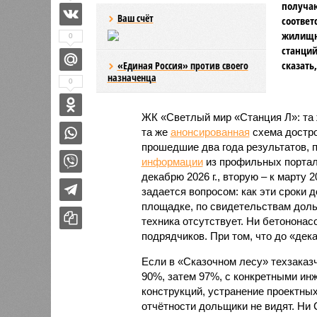
получаю
Ваш счёт
соответ
жилищно
0
станций
сказать
«Единая Россия» против своего
назначенца
0
ЖК «Светлый мир «Станция Л»: та 
та же
анонсированная
схема дострой
прошедшие два года результатов, п
информации
из профильных портал
декабрю 2026 г., вторую – к марту 2
задается вопросом: как эти сроки
площадке, по свидетельствам доль
техника отсутствует. Ни бетононас
подрядчиков. При том, что до «дек
Если в «Сказочном лесу» техзаказч
90%, затем 97%, с конкретными и
конструкций, устранение проектных
отчётности дольщики не видят. Ни C