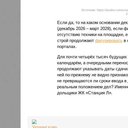
Источник: https://avaho.ru/novos
y
Если да, то на каком основании д
(декабрь 2026 – март 2028), если 
отсутствию техники на площадке, 
строй продолжают
фигурировать
в 
порталах.
Для почти четырёх тысяч будущих 
календарём, а очередными перенос
продолжают указывать даты сдачи,
ней по-прежнему не видно признако
не превращаются ли сроки ввода в
реальным положением дел? Именно 
дольщики ЖК «Станция Л».