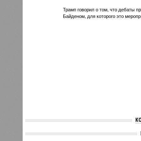
Трамп говорил о том, что дебаты п
Байденом, для которого это мероп
К
Адвокат рассказал о
Дональ
хитрости Камалы Харрис
что Ха