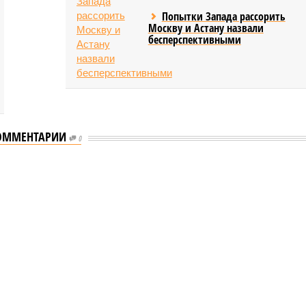
Попытки Запада рассорить
Москву и Астану назвали
бесперспективными
ОММЕНТАРИИ
0
еству свой крутой нрав – когда покажет снова?
 крутой нрав – когда покажет снова?
овечеству свой крутой нрав – когда покажет снова?
(фото: АР-ТАСС)