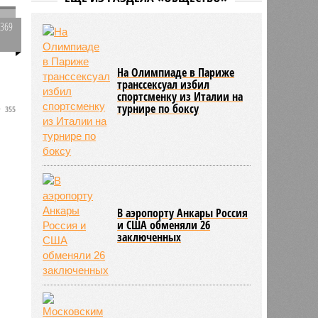
бального зала в Белом доме
1369
07/08
Лондонская полиция лишится 1000
рабочих мест
0
-
На Олимпиаде в Париже
транссексуал избил
спортсменку из Италии на
турнире по боксу
355
В аэропорту Анкары Россия
и США обменяли 26
заключенных