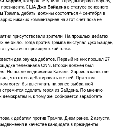
ой Харрис
, которая вступила в предвыборную борьбу,
 президента США
Джо Байдена
в статусе основного
ам Трампа, дебаты должны состояться 4 сентября в
ррис никаких комментариев на этот счет пока не
риятии присутствовали зрители. На прошлых дебатах,
их не было. Тогда против Трампа выступал Джо Байден,
 от участия в президентской гонке.
овести два раунда дебатов. Первый из них прошел 27
лощадке телеканала CNN. Второй должен был
ws. Но после выдвижения Камалы Харрис в качестве
ил, что готов дебатировать и с ней. При этом
шком хотел бы выступать на ранее выбранной
 стремится сделать героя из Байдена. По мнению
к демократам и, к тому же, собирается заработать
отова к дебатам против Трампа. Днем ранее, 2 августа,
ыдвижения в качестве кандидата в президенты