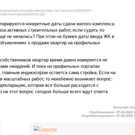
troyka/moskva/uvao/lyublino/svetlyy-mir-stantsiya-l/9303640/?
sclid=msemqdok6w326352116
екларируются конкретные даты сдачи жилого комплекса
фаза активных строительных работ, если судить по
ещё не началась? При этом на бумаге даты ввода ЖК в
объявлениях о продаже квартир на профильных
собственников квартир время давно измеряется не
ами ожиданий. И пока на профильных порталах
 главным индикатором остается сама стройка. Если на
в масштабных работ, то неизбежно возникает вопрос:
 декларацию, которая все больше расходится с
на этот вопрос сегодня больше всего ждут ответа
Николай Ол
Опубликовано:
07.08.2026 
Отредактировано:
07.08.2026 