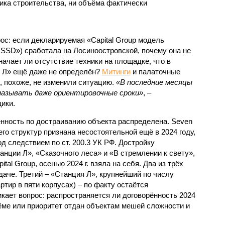
ка строительства, ни объёма фактически
с: если декларируемая «Capital Group модель
SSD») сработала на Лосиноостровской, почему она не
ачает ли отсутствие техники на площадке, что в
и Л» ещё даже не определён?
Митинги
и палаточные
х, похоже, не изменили ситуацию.
«В последние месяцы
называть даже ориентировочные сроки»
, –
ики.
нность по достраиванию объекта распределена. Seven
его структур признана несостоятельной ещё в 2024 году,
 следствием по ст. 200.3 УК РФ. Достройку
нции Л», «Сказочного леса» и «В стремлении к свету»,
tal Group, осенью 2024 г. взяла на себя. Два из трёх
даче. Третий – «Станция Л», крупнейший по числу
тир в пяти корпусах) – по факту остаётся
кает вопрос: распространяется ли договорённость 2024
ёме или приоритет отдан объектам мешей сложности и