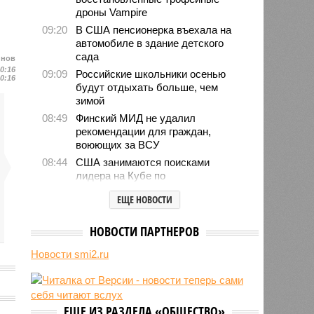
дроны Vampire
09:20
В США пенсионерка въехала на
автомобиле в здание детского
сада
йнов
10:16
09:09
Российские школьники осенью
10:16
будут отдыхать больше, чем
зимой
08:49
Финский МИД не удалил
рекомендации для граждан,
воюющих за ВСУ
08:44
США занимаются поисками
лидера на Кубе по
венесуэльскому сценарию
ЕЩЕ НОВОСТИ
07/08
Экс-президент Финляндии
отказался признать Россию
НОВОСТИ ПАРТНЕРОВ
угрозой для Европы
07/08
В Сербии испугались визита
Новости smi2.ru
Зеленского в Белград и назвали
его «местью Евросоюза»
ь
07/08
Дональд Трамп намерен
реализовать проект строительства
ЕЩЕ ИЗ РАЗДЕЛА «ОБЩЕСТВО»