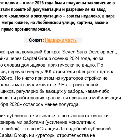
т ключи – в мае 2026 года были получены заключение о
ствии проектной документации и разрешение на ввод
го комплекса в эксплуатацию – совсем недалеко, в паре
 метро южнее, на Люблинской улице, картина, можно
, прямо противоположная.
Сюжет:
Недвижимость
же группа компаний-банкрот Seven Suns Development,
ки через Capital Group осенью 2024 года, но за
о словам дольщиков, практически не видно. По
ов, первую очередь ЖК строители обещают сдать к
028-го. Но никто при этом из кураторов стройки не
 должны материализоваться? На строительной
щиков, регулярно бывающих у забора, какая-либо
осов, ни работающих кранов, ни признаков мобилизации
абря 2026» осталось менее полугода.
ик публично отчитывался о поэтапной готовности –
нженерными работами (усиление монолитных
 ошибок) – то по «Станции Л» подобной публичной
apital Group, ни кураторы строительства не