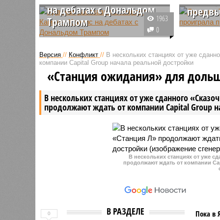
на дебатах с Дональдом
предв
1963
Трампом
Бывший а
0
Бывший адвокат Дональда
оценку с
Трампа Джо Такопина считает,
дебатов 
Версия
//
Конфликт
//
В нескольких станциях от уже сданн
что действующий вице-
демократ
компании Capital Group начала реальной достройки
президент Камала Харрис на
Судя по 
«Станция ожидания» для доль
дебатах использовала свой опыт
как все 
работы прокурором.
В нескольких станциях от уже сданного «Сказо
продолжают ждать от компании Capital Group 
В нескольких станциях от уже с
продолжают ждать от компании Cap
В РАЗДЕЛЕ
Пока в 
0