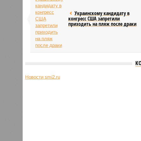
Украинскому кандидату в
конгресс США запретили
приходить на пляж после драки
К
Новости smi2.ru
Версия
//
Общество
//
Земля уже не раз показывала человеч
Последние времена
Земля уже не раз показывала человечеству свой
Земля уже не раз показывала чел