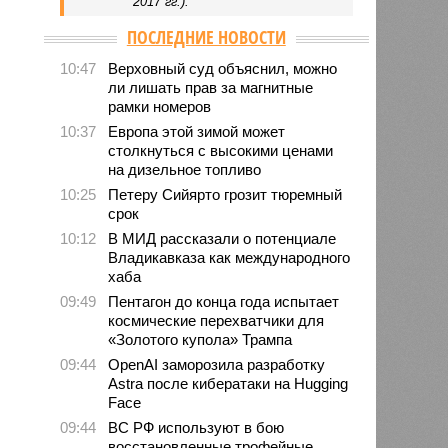
2017 гг.).
ПОСЛЕДНИЕ НОВОСТИ
10:47
Верховный суд объяснил, можно
ли лишать прав за магнитные
рамки номеров
10:37
Европа этой зимой может
столкнуться с высокими ценами
на дизельное топливо
10:25
Петеру Сийярто грозит тюремный
срок
10:12
В МИД рассказали о потенциале
Владикавказа как международного
хаба
09:49
Пентагон до конца года испытает
космические перехватчики для
«Золотого купола» Трампа
09:44
OpenAI заморозила разработку
Astra после кибератаки на Hugging
Face
09:44
ВС РФ используют в бою
восстановленные трофейные