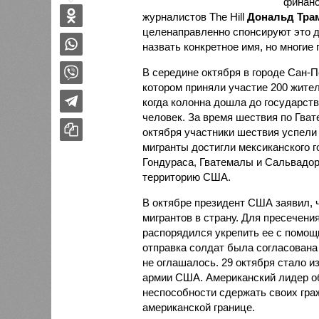
финанс
журналистов The Hill
Дональд Тра
целенаправленно спонсируют это д
назвать конкретное имя, но многие 
В середине октября в городе Сан-П
котором приняли участие 200 жите
когда колонна дошла до государств
человек. За время шествия по Гват
октября участники шествия успели 
мигранты достигли мексиканского 
Гондураса, Гватемалы и Сальвадора
территорию США.
В октябре президент США заявил, 
мигрантов в страну. Для пресечени
распорядился укрепить ее с помощь
отправка солдат была согласована 
не оглашалось. 29 октября стало и
армии США. Американский лидер об
неспособности сдержать своих гра
американской границе.