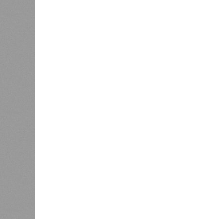
Дональд Трамп отверг
заявил о
циркулирующие в публичном
активиза
пространстве спекуляции о
задержан
возможной причастности Москвы
нелегаль
к внезапной кончине сенатора-
проживаю
республиканца Линдси Грэма
американ
(внесён в перечень террористов
и экстремистов в РФ).