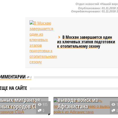
Отдел новостей «Нашей вер
Опубликовано:
01.11.2018 
Отредактировано:
01.11.2018 
В Москве завершается один
из ключевых этапов подготовки
к отопительному сезону
ОММЕНТАРИИ
0
призвал к
Трамп намерен наказать
ЕЩЕ НА САЙТЕ
бной депортации
причастных к решению 
льных мигрантов
выводе войск из
935
пных городов США
Афганистана
0
т США Дональд Трамп
Стало известно, что избранный