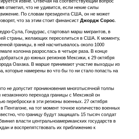
ируется извне. Отвечая на соответствующий вопрос
мп
отметил, что не удивится, если некие силы
вижение. По словам президента США, он не может
говорят, что за этим стоит финансист
Джордж Сорос
.
едро-Сула, Гондурас, стартовал марш мигрантов, в
лей страны, желающих переселиться в США. К моменту,
енной границы, в ней насчитывалось около 1000
емале колонна разрослась в четыре раза. В конце
добраться до южных регионов Мексики, к 29 октября
города Оахака. В марше принимают участие выходцы из
, которые намерены во что бы то ни стало попасть на
что не допустит проникновения многотысячной толпы
я незаконного перехода границы с Мексикой он
ю переброски в эти регионы военных. 27 октября
в Пентагоне, на тот момент точное количество военных
звестно, что границу будут защищать 15 тысяч солдат
винил власти центральноамериканских государств в
ждан и воспрепятствовать их приближению к