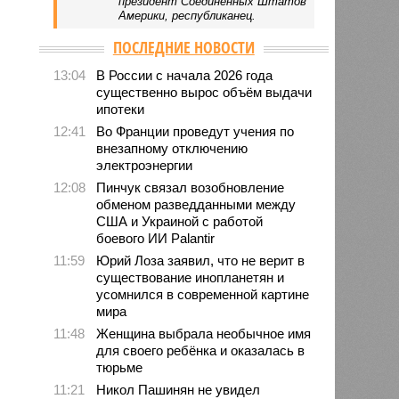
президент Соединенных Штатов
Америки, республиканец.
ПОСЛЕДНИЕ НОВОСТИ
13:04
В России с начала 2026 года
существенно вырос объём выдачи
ипотеки
12:41
Во Франции проведут учения по
внезапному отключению
электроэнергии
12:08
Пинчук связал возобновление
обменом разведданными между
США и Украиной с работой
боевого ИИ Palantir
11:59
Юрий Лоза заявил, что не верит в
существование инопланетян и
усомнился в современной картине
мира
11:48
Женщина выбрала необычное имя
для своего ребёнка и оказалась в
тюрьме
11:21
Никол Пашинян не увидел