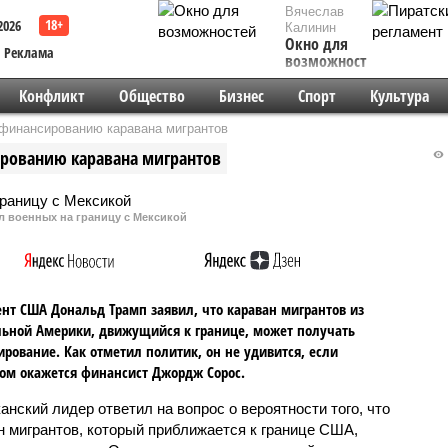
Вячеслав
2026
Калинин
Окно для
Реклама
возможностей
Конфликт
Общество
Бизнес
Спорт
Культура
 финансированию каравана мигрантов
ированию каравана мигрантов
л военных на границу с Мексикой
нт США Дональд Трамп заявил, что караван мигрантов из
ьной Америки, движущийся к границе, может получать
рование. Как отметил политик, он не удивится, если
ом окажется финансист Джордж Сорос.
анский лидер ответил на вопрос о вероятности того, что
н мигрантов, который приближается к границе США,