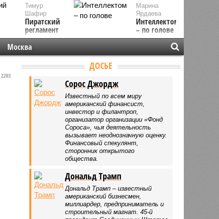
Тимур
Марина
Шафир
Ярдаева
Пиратский
Интеллектом
регламент
– по голове
Москва
ДОСЬЕ
2203
Сорос Джордж
Известный по всем миру
американский финансист,
инвестор и филантроп,
организатор организации «Фонд
Сороса», чья деятельность
вызывает неоднозначную оценку.
Финансовый спекулянт,
сторонник открытого
общества.
Дональд Трамп
Дональд Трамп – известный
американский бизнесмен,
миллиардер, предприниматель и
строительный магнат. 45-й