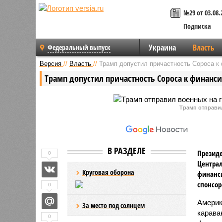
№29 от 03.08.
Подписка
Украина
Власть
Федеральный выпуск
Версия
//
Власть
//
Трамп допустил причастность Сороса к
Трамп допустил причастность Сороса к финанс
Трамп отправи
В РАЗДЕЛЕ
Президе
0
Централ
Круговая оборона
финанси
спонсор
0
Америк
За место под солнцем
карава
0