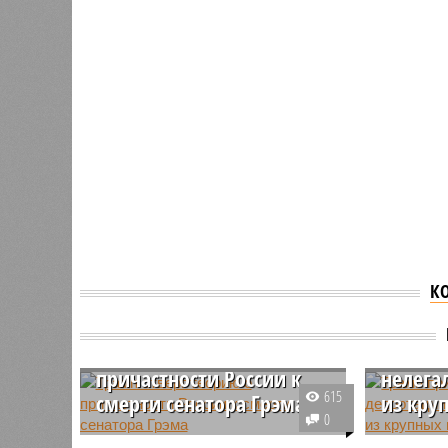
К
Трамп 
Трамп отверг теорию о
масшта
причастности России к
нелега
615
смерти сенатора Грэма
из кру
0
Президент Соединённых Штатов
Президен