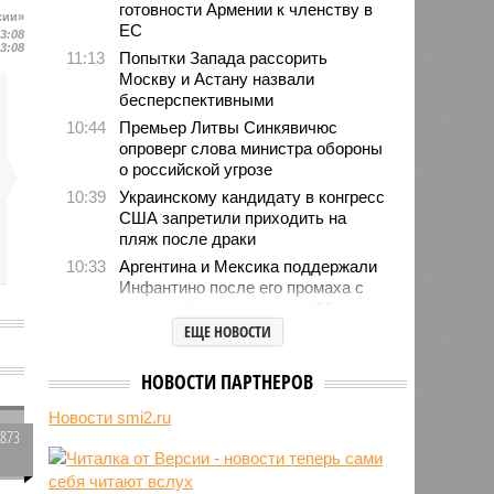
готовности Армении к членству в
сии»
ЕС
13:08
13:08
11:13
Попытки Запада рассорить
Москву и Астану назвали
бесперспективными
10:44
Премьер Литвы Синкявичюс
опроверг слова министра обороны
о российской угрозе
10:39
Украинскому кандидату в конгресс
США запретили приходить на
пляж после драки
10:33
Аргентина и Мексика поддержали
Инфантино после его промаха с
попыткой продать долю ЧМ
ЕЩЕ НОВОСТИ
10:28
Крупнейшие финансовые
компании США на Уолл-стрит
подверглись массированной
НОВОСТИ ПАРТНЕРОВ
о
кибератаке
Новости smi2.ru
10:28
В результате вооружённого
1873
нападения на школу в Таиланде
0
погибли 7 человек