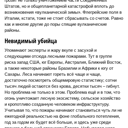
грозит не только уничтожением части Соединённых
Штатов, но и общепланетарной катастрофой вплоть до
возникновения «вулканической зимы». Флегрейские поля в
Италии, кстати, тоже не стоит сбрасывать со счетов. Равно
как и многие другие до поры спящие вулканические
районы.
Невидимый убийца
Упоминают эксперты и жару вкупе с засухой и
следующими отсюда лесными пожарами. Тут в группе
риска запад США, юг Европы, Австралия, Ближний Восток,
а также некоторые районы Бразилии и Африки к югу от
Сахары. Леса начинают гореть всё чаще и чаще,
достаточно посмотреть общемировую статистику; сотни
тысяч людей остаются без крова, десятки тысяч – гибнут.
Но проблема не только в этом. Проблема ещё и в том, что
огонь уничтожает лесную экосистему, сельское хозяйство
и кропотливо созданную человеком инфраструктуру.
Учитывая то, что пожары начинают становиться чуть ли не
ежегодной реальностью на фоне глобального потепления,
год за годом их будет всё больше, и здесь уже среди