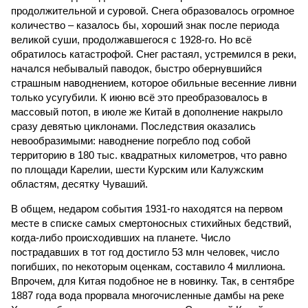
продолжительной и суровой. Снега образовалось огромное
количество – казалось бы, хороший знак после периода
великой суши, продолжавшегося с 1928-го. Но всё
обратилось катастрофой. Снег растаял, устремился в реки,
начался небывалый паводок, быстро обернувшийся
страшным наводнением, которое обильные весенние ливни
только усугубили. К июню всё это преобразовалось в
массовый потоп, в июле же Китай в дополнение накрыло
сразу девятью циклонами. Последствия оказались
невообразимыми: наводнение погребло под собой
территорию в 180 тыс. квадратных километров, что равно
по площади Карелии, шести Курским или Калужским
областям, десятку Чуваший.
В общем, недаром события 1931-го находятся на первом
месте в списке самых смертоносных стихийных бедствий,
когда-либо происходивших на планете. Число
пострадавших в тот год достигло 53 млн человек, число
погибших, по некоторым оценкам, составило 4 миллиона.
Впрочем, для Китая подобное не в новинку. Так, в сентябре
1887 года вода прорвала многочисленные дамбы на реке