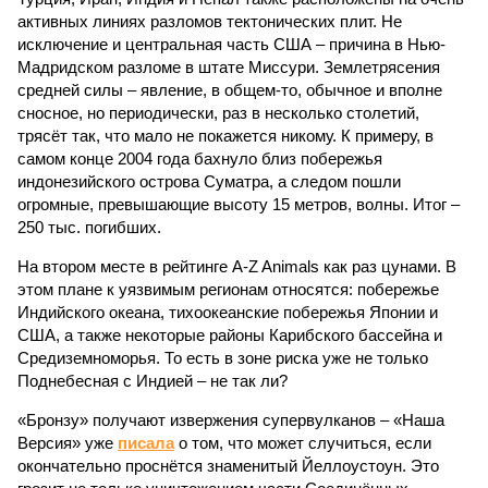
активных линиях разломов тектонических плит. Не
исключение и центральная часть США – причина в Нью-
Мадридском разломе в штате Миссури. Землетрясения
средней силы – явление, в общем-то, обычное и вполне
сносное, но периодически, раз в несколько столетий,
трясёт так, что мало не покажется никому. К примеру, в
самом конце 2004 года бахнуло близ побережья
индонезийского острова Суматра, а следом пошли
огромные, превышающие высоту 15 метров, волны. Итог –
250 тыс. погибших.
На втором месте в рейтинге A-Z Animals как раз цунами. В
этом плане к уязвимым регионам относятся: побережье
Индийского океана, тихо­океанские побережья Японии и
США, а также некоторые районы Карибского бассейна и
Средиземноморья. То есть в зоне риска уже не только
Поднебесная с Индией – не так ли?
«Бронзу» получают извержения супервулканов – «Наша
Версия» уже
писала
о том, что может случиться, если
окончательно проснётся знаменитый Йеллоустоун. Это