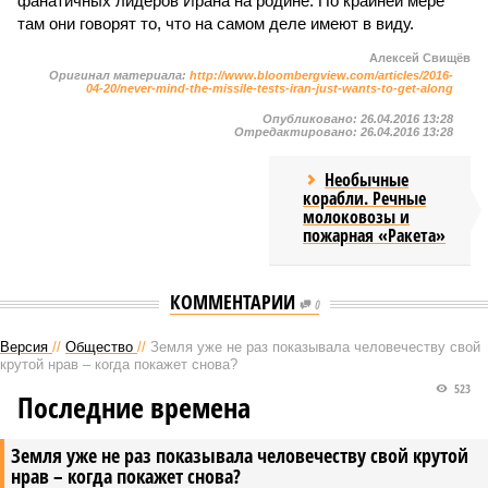
фанатичных лидеров Ирана на родине. По крайней мере
там они говорят то, что на самом деле имеют в виду.
Алексей Свищёв
Оригинал материала:
http://www.bloombergview.com/articles/2016-
04-20/never-mind-the-missile-tests-iran-just-wants-to-get-along
Опубликовано:
26.04.2016 13:28
Отредактировано:
26.04.2016 13:28
Необычные
корабли. Речные
молоковозы и
пожарная «Ракета»
КОММЕНТАРИИ
0
Версия
//
Общество
//
Земля уже не раз показывала человечеству свой
крутой нрав – когда покажет снова?
523
Последние времена
Земля уже не раз показывала человечеству свой крутой
нрав – когда покажет снова?