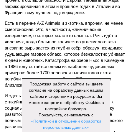
прочего в большой опасности Европа. Небывалая жара,
зафиксированная в этом и прошлом годах в Италии и во
Франции, тому лучшее подтверждение.
Есть в перечне A-Z Animals и экзотика, впрочем, не менее
смертоносная. Это, в частности, «лимнические
извержения», о которых мало кто слышал. Речь идёт о
явлениях, когда большое количество углекислого газа
внезапно вырывается из глубин озёр, образуя невидимое
удушающее газовое облако, которое безжалостно убивает
людей и животных. Катастрофа на озере Ньос в Камеруне
в 1986 году остаётся одним из наиболее чудовищных
примеров: более 1700 человек и тысячи голов скота
погибли из-за внезапного выброса CO₂, накрывшего
Продолжая работу с сайтом вы даете
близлежащие деревни.
согласие на обработку данных нашим
И здесь мы плавно подходим к тому, чем все эти
сайтом и сторонними ресурсами. Вы
стихийные бедствия могут закончиться. А именно – к
можете запретить обработку Cookies в
социальному коллапсу, то есть фактическому упадку
настройках браузера.
развитой цивилизации, зачастую с последующим её
Пожалуйста, ознакомьтесь с
полным уничтожением. Среди причин такого трагического
«Политикой в отношении обработки
развития событий учёные называют деградацию
персональных данных»