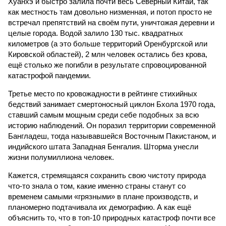
Хуанхэ и быстро залила почти весь Северный Китай, так
как местность там довольно низменная, и потоп просто не
встречал препятствий на своём пути, уничтожая деревни и
целые города. Водой залило 130 тыс. квадратных
километров (а это больше территорий Оренбургской или
Кировской областей), 2 млн человек остались без крова,
ещё столько же погибли в результате спровоцированной
катастрофой пандемии.
Третье место по кровожадности в рейтинге стихийных
бедствий занимает смертоносный циклон Бхола 1970 года,
ставший самым мощным среди себе подобных за всю
историю наблюдений. Он поразил территории современной
Бангладеш, тогда называвшейся Восточным Пакистаном, и
индийского штата Западная Бенгалия. Шторма унесли
жизни полумиллиона человек.
Кажется, стремящаяся сохранить свою чистоту природа
что-то знала о том, какие именно страны станут со
временем самыми «грязными» в плане производств, и
планомерно подтачивала их демографию. А как ещё
объяснить то, что в топ-10 природных катастроф почти все