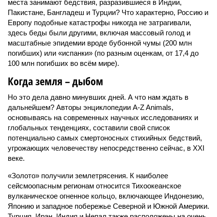
места занимают бедствия, разразившиеся в Индии,
Пакистане, Бангладеш и Турции? Что характерно, Россию и
Европу подобные катастрофы никогда не затрагивали,
здесь беды были другими, включая массовый голод и
масштабные эпидемии вроде бубонной чумы (200 млн
погибших) или «испанки» (по разным оценкам, от 17,4 до
100 млн погибших во всём мире).
Когда земля – дыбом
Но это дела давно минувших дней. А что нам ждать в
дальнейшем? Авторы энциклопедии A-Z Animals,
основываясь на современных научных исследованиях и
глобальных тенденциях, составили свой список
потенциально самых смертоносных стихийных бедствий,
угрожающих человечеству непосредственно сейчас, в XXI
веке.
«Золото» получили землетрясения. К наиболее
сейсмоопасным регионам относится Тихоокеанское
вулканическое огненное кольцо, включающее Индонезию,
Японию и западное побережье Северной и Южной Америки.
Турция, Иран, Индия и Непал также расположены на очень