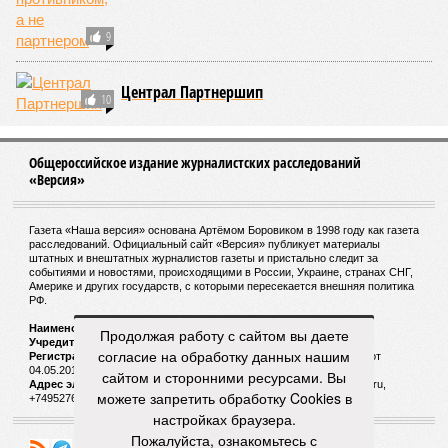
9
Централ Партнершип
10
Общероссийское издание журналистских расследований
«Версия»
Газета «Наша версия» основана Артёмом Боровиком в 1998 году как газета
расследований. Официальный сайт «Версия» публикует материалы
штатных и внештатных журналистов газеты и пристально следит за
событиями и новостями, происходящими в России, Украине, странах СНГ,
Америке и других государств, с которыми пересекается внешняя политика
РФ.
Наименование:
Cетевое издание «Версия»
Продолжая работу с сайтом вы даете
Учредитель:
ООО «Версия»,
Главный редактор:
Горевой Р. Г.
согласие на обработку данных нашим
Регистрационный номер Роскомнадзора:
ЭЛ № ФС 77 - 72681 от
04.05.2018 г.
сайтом и сторонними ресурсами. Вы
Адрес электронной почты и телефон редакции:
versia@versia.ru,
можете запретить обработку Cookies в
+74952760348
настройках браузера.
Пожалуйста, ознакомьтесь с