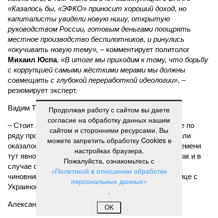
«Казалось бы, «ЭФКО» приносит хороший доход, но
капиталисты увидели новую нишу, открытую
руководством России, готовым деньгами поощрять
местное производство беспилотников, и ринулись
«окучивать новую тему»,
– комментирует политолог
Михаил Юспа
.
«В итоге мы приходим к тому, что борьбу
с коррупцией самыми жёсткими мерами мы должны
совмещать с глубокой переработкой идеологии»
, –
резюмирует эксперт.
Вадим Трухачёв, политолог
Продолжая работу с сайтом вы даете
согласие на обработку данных нашим
– Стоит ли удивляться тому, что импортозамещение по
сайтом и сторонними ресурсами. Вы
ряду промышленной продукции или провалилось, или
можете запретить обработку Cookies в
оказалось недостаточным. В условиях военного времени
настройках браузера.
тут явно речь должна идти не просто о хищениях. Как и в
Пожалуйста, ознакомьтесь с
случае с белгородскими, курскими и брянскими
«Политикой в отношении обработки
чиновниками, «распилившими» укрепления по границе с
персональных данных»
Украиной.
.
Александр Коц, военкор
OK