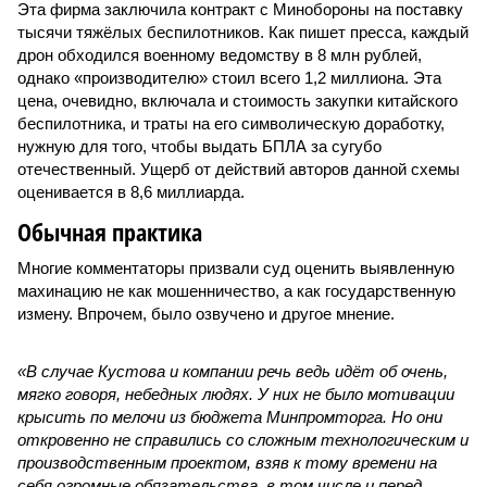
Эта фирма заключила контракт с Минобороны на поставку
тысячи тяжёлых беспилотников. Как пишет пресса, каждый
дрон обходился военному ведомству в 8 млн рублей,
однако «производителю» стоил всего 1,2 миллиона. Эта
цена, очевидно, включала и стоимость закупки китайского
беспилотника, и траты на его символическую доработку,
нужную для того, чтобы выдать БПЛА за сугубо
отечественный. Ущерб от действий авторов данной схемы
оценивается в 8,6 миллиарда.
Обычная практика
Многие комментаторы призвали суд оценить выявленную
махинацию не как мошенничество, а как государственную
измену. Впрочем, было озвучено и другое мнение.
«В случае Кустова и компании речь ведь идёт об очень,
мягко говоря, небедных людях. У них не было мотивации
крысить по мелочи из бюджета Минпромторга. Но они
откровенно не справились со сложным технологическим и
производственным проектом, взяв к тому времени на
себя огромные обязательства, в том числе и перед