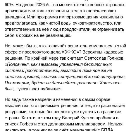
60%. На дворе 2026-й – во многих отечественных отраслях
производители только и заняты тем, что переклеивают
шильдики. Или программа импортозамещения изначально
предполагалась как чистой воды очковтирательство, или
ответственные за неё люди предпочитали не ограничивать
себя в сроках на её реализацию.
Но, может быть, что-то начнёт решительно меняться в этой
сфере с пресловутого дела «ЭФКО»? Вероятны кадровые
решения. По крайней мере так считает Святослав Голиков.
«Половченя, как замглавы управления беспилотных
систем и робототехники, выглядит пока всё же не
столько крышей, сколько ситуативной козой отпущения.
Посмотрим, будет ли дальнейшее развитие. Хотелось
бы»
, – указывает публицист.
Но ведь также назрели и изменения в самом образе
мыслей тех, кто принимает решения, и тех, кто располагает
ресурсами, которые бы неплохо уже пустить на развитие
страны. Кстати, в этом году Валерий Кустов пробился в
список Forbes и стал долларовым миллиардером. Нельзя
исключать, в том числе за счёт манипуляций с БПЛА.