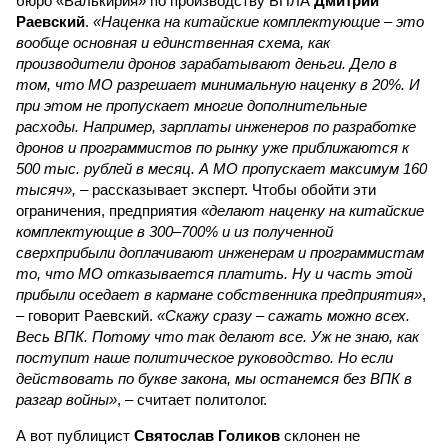
бюро «Валькирия» по производству БПЛА
Дмитрий
Раевский
.
«Наценка на китайские комплектующие – это
вообще основная и единственная схема, как
производители дронов зарабатывают деньги. Дело в
том, что МО разрешает минимальную наценку в 20%. И
при этом не пропускает многие дополнительные
расходы. Например, зарплаты инженеров по разработке
дронов и программистов по рынку уже приближаются к
500 тыс. рублей в месяц. А МО пропускает максимум 160
тысяч»,
– рассказывает эксперт. Чтобы обойти эти
ограничения, предприятия
«делают наценку на китайские
комплектующие в 300–700% и из полученной
сверхприбыли доплачивают инженерам и программистам
то, что МО отказывается платить. Ну и часть этой
прибыли оседает в кармане собственника предприятия»
,
– говорит Раевский.
«Скажу сразу – сажать можно всех.
Весь ВПК. Потому что так делают все. Уж не знаю, как
поступит наше политическое руководство. Но если
действовать по букве закона, мы останемся без ВПК в
разгар войны»
, – считает политолог.
А вот публицист
Святослав Голиков
склонен не