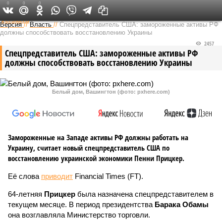
0
0
0
Федеральный выпуск
Версия
//
Власть
//
Спецпредставитель США: замороженные активы РФ
должны способствовать восстановлению Украины
2457
Спецпредставитель США: замороженные активы РФ
должны способствовать восстановлению Украины
Белый дом, Вашингтон (фото: pxhere.com)
Замороженные на Западе активы РФ должны работать на
Украину, считает новый спецпредставитель США по
восстановлению украинской экономики Пенни Прицкер.
Её слова
приводит
Financial Times (FT).
64-летняя
Прицкер
была назначена спецпредставителем в
текущем месяце. В период президентства
Барака Обамы
она возглавляла Министерство торговли.