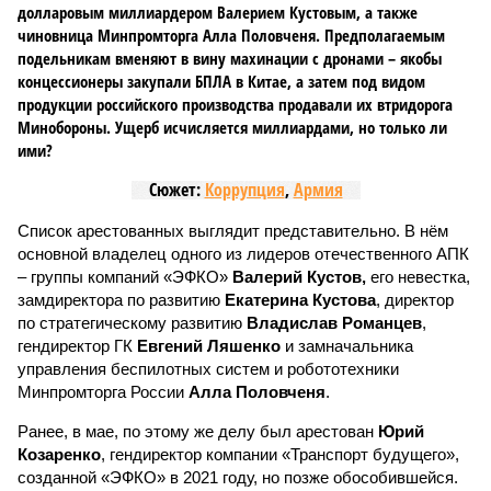
долларовым миллиардером Валерием Кустовым, а также
чиновница Минпромторга Алла Половченя. Предполагаемым
подельникам вменяют в вину махинации с дронами – якобы
концессионеры закупали БПЛА в Китае, а затем под видом
продукции российского производства продавали их втридорога
Минобороны. Ущерб исчисляется миллиардами, но только ли
ими?
Сюжет:
Коррупция
,
Армия
Список арестованных выглядит представительно. В нём
основной владелец одного из лидеров отечественного АПК
– группы компаний «ЭФКО»
Валерий Кустов,
его невестка,
замдиректора по развитию
Екатерина Кустова
, директор
по стратегическому развитию
Владислав Романцев
,
гендиректор ГК
Евгений Ляшенко
и замначальника
управления беспилотных систем и робототехники
Минпромторга России
Алла Половченя
.
Ранее, в мае, по этому же делу был арестован
Юрий
Козаренко
, гендиректор компании «Транспорт будущего»,
созданной «ЭФКО» в 2021 году, но позже обособившейся.