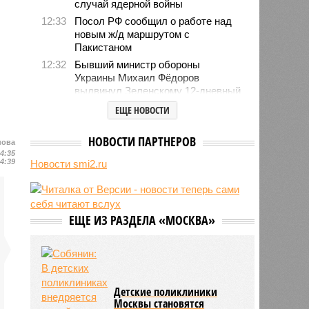
случай ядерной войны
12:33
Посол РФ сообщил о работе над
новым ж/д маршрутом с
Пакистаном
12:32
Бывший министр обороны
Украины Михаил Фёдоров
выдвинул Зеленскому 12-дневный
ультиматум
ЕЩЕ НОВОСТИ
12:18
Удары США лишь замедлили
ядерную программу Ирана
НОВОСТИ ПАРТНЕРОВ
нова
12:07
Решивший сделать эвтаназию
14:35
14:39
Новости smi2.ru
блогер передумал из-за реакции
подписчиков
11:43
Итальянские аграрии забили
тревогу из-за засухи
ЕЩЕ ИЗ РАЗДЕЛА «МОСКВА»
Детские поликлиники
Москвы становятся