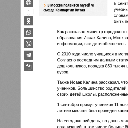
В сент
В Москве появится Музей VI
учебны
съезда Компартии Китая
0
словам
быть п
Как рассказал министр городского 
образования Исаак Калина, Москва 
информации, все дети обеспечены 
С 2010 года число учащихся в мега
Согласно последним данным статис
дошкольников, порядка 850 тысяч 
вузов.
Также Исаак Калина рассказал, что
учеников. Большинство родителей 
своих детей школы, расположенные
1 сентября примут учеников 11 новы
летние месяцы был проведен капи
На сегодняшний день, по данным ч
организаций, в том числе больше 