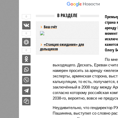
В РАЗДЕЛЕ
Премьер
0
страна 
Ваш счёт
аренду 
момент 
0
исключи
кажется
«Станция ожидания» для
дольщиков
Олегу Б
0
По мн
выходящего. Дескать, Ереван счит
намерен просить за аренду «железк
эксперты, армянская сторона, выст
калькуляции, то есть, получается,
заключённый в 2008 году между А
согласно которому российская ком
2038-го, вероятно, вовсе не предус
Неудивительно, что гендиректор 
Пашиняна, выступил со словно рас