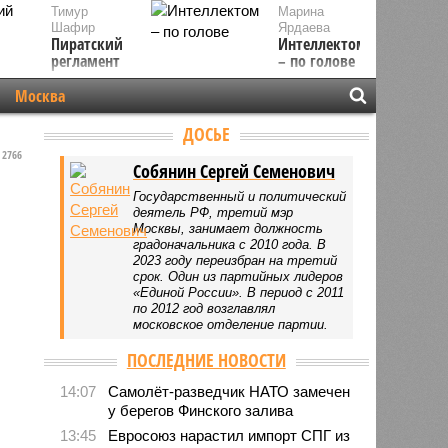
Тимур
Марина
Шафир
Ярдаева
Пиратский
Интеллектом
регламент
– по голове
Москва
ДОСЬЕ
2766
Собянин Сергей Семенович
Государственный и политический
деятель РФ, третий мэр
Москвы, занимает должность
градоначальника с 2010 года. В
2023 году переизбран на третий
срок. Один из партийных лидеров
«Единой России». В период с 2011
по 2012 год возглавлял
московское отделение партии.
ПОСЛЕДНИЕ НОВОСТИ
14:07
Самолёт-разведчик НАТО замечен
у берегов Финского залива
13:45
Евросоюз нарастил импорт СПГ из