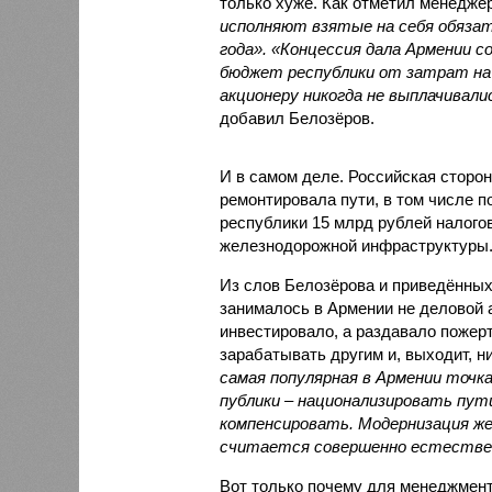
только хуже. Как отметил менед
исполняют взятые на себя обязат
года». «Концессия дала Армении с
бюджет республики от затрат на 
акционеру никогда не выплачивали
добавил Белозёров.
И в самом деле. Российская сторон
ремонтировала пути, в том числе п
республики 15 млрд рублей налогов
железнодорожной инфраструктуры
Из слов Белозёрова и приведённых
занималось в Армении не деловой а
инвестировало, а раздавало пожерт
зарабатывать другим и, выходит, н
самая популярная в Армении точка
публики – национализировать пут
компенсировать. Модернизация же
считается совершенно естестве
Вот только почему для менеджмен