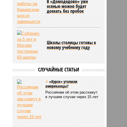
В «Домодедово» уже
осенью можно будет
доехать без пробок
Школы столицы готовы к
новому учебному году
СЛУЧАЙНЫЕ СТАТЬИ
«Курск» утопили
американцы?
Россиянам об этом расскажут
в лучшем случае через 15 лет