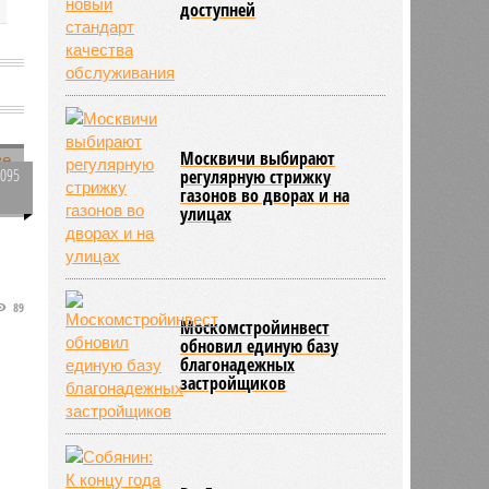
доступней
Москвичи выбирают
3095
регулярную стрижку
газонов во дворах и на
0
улицах
,
89
ь
Москомстройинвест
ю
обновил единую базу
благонадежных
застройщиков