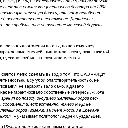
жер, ЮКЖД и РЖД
«последовательно и в полном объёме
ельства в рамках концессионного договора от 2008
овременную железную дорогу, при этом освободив
её восстановление и содержание. Дивиденды
сь, вся прибыль шла на развитие железной дороги»
, –
а поставляла Армении вагоны, по первому чиху
овреждённые стихией, выплатила в казну закавказской
, пускала прибыль на развитие местной
.
 фактов легко сделать вывод о том, что ОАО «РЖД»
ктивностью, а сугубой благотворительностью, не
вования, не зарабатывало само, а давало
икак не гарантировало собственные интересы.
«Пока
 зрения по поводу будущего железных дорог рес­
и сообщения и, естественно, ничего РЖД не
лезных дорог Армении за счёт России в Ереване
нной»
, – указывает политолог Андрей Суздальцев.
та РЖД столь же естественным считается