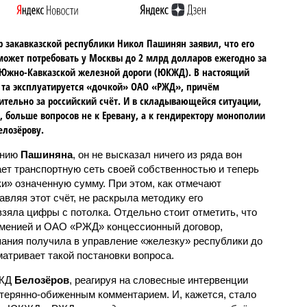
 закавказской республики Никол Пашинян заявил, что его
может потребовать у Москвы до 2 млрд долларов ежегодно за
Южно-Кавказской железной дороги (ЮКЖД). В настоящий
та эксплуатируется «дочкой» ОАО «РЖД», причём
тельно за российский счёт. И в складывающейся ситуации,
, больше вопросов не к Еревану, а к гендиректору монополии
елозёрову.
ению
Пашиняна
, он не высказал ничего из ряда вон
ает транспортную сеть своей собственностью и теперь
и» означенную сумму. При этом, как отмечают
авляя этот счёт, не раскрыла методику его
 взяла цифры с потолка. Отдельно стоит отметить, что
рменией и ОАО «РЖД» концессионный договор,
пания получила в управление «железку» республики до
матривает такой постановки вопроса.
РЖД
Белозёров
, реагируя на словесные интервенции
терянно-обиженным комментарием. И, кажется, стало