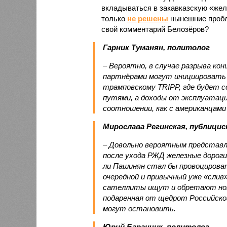
вкладываться в закавказскую «желе
только
не решены
нынешние пробл
свой комментарий Белозёров?
Гарник Туманян, политолог
– Вероятно, в случае разрыва ко
партнёрами могут инициировать 
трамповскому TRIPP, где будет с
путями, а доходы от эксплуатац
соотношении, как с американцами 
Мирослава Регинская, публици
– Довольно вероятным представл
после ухода РЖД железные дороги
ли Пашинян стал бы провоцирова
очередной и привычный уже «сли
сателлиты ищут и обретают новы
подаренная от щедрот Российског
могут остановить.
Юрий Баранчик, политолог