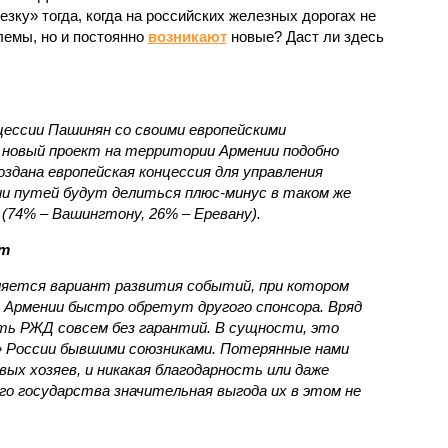
зку» тогда, когда на российских железных дорогах не
емы, но и постоянно
возникают
новые? Даст ли здесь
нцессии Пашинян со своими европейскими
новый проект на территории Армении подобно
оздана европейская концессия для управления
ии путей будут делиться плюс-минус в таком же
(74% – Вашингтону, 26% – Еревану).
ст
яется вариант развития событий, при котором
 Армении быстро обретут другого спонсора. Вряд
ть РЖД совсем без гарантий. В сущности, это
в» России бывшими союзниками. Потерянные нами
х хозяев, и никакая благодарность или даже
о государства значительная выгода их в этом не