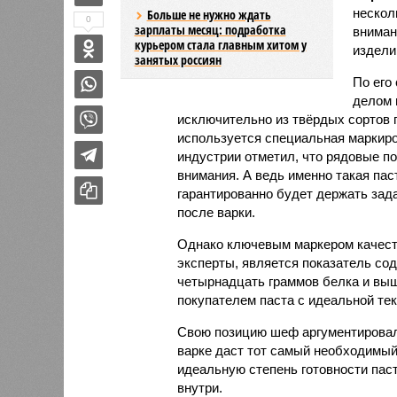
нескол
Больше не нужно ждать
0
зарплаты месяц: подработка
вниман
курьером стала главным хитом у
издели
занятых россиян
По его
делом 
исключительно из твёрдых сортов 
используется специальная маркиров
индустрии отметил, что рядовые по
внимания. А ведь именно такая паст
гарантированно будет держать зад
после варки.
Однако ключевым маркером качеств
эксперты, является показатель со
четырнадцать граммов белка и выше
покупателем паста с идеальной тек
Свою позицию шеф аргументировал 
варке даст тот самый необходимый
идеальную степень готовности паст
внутри.