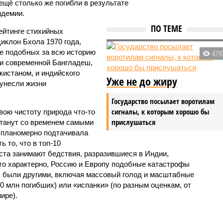
 ещё столько же погибли в результате
ндемии.
ПО ТЕМЕ
ейтинге стихийных
иклон Бхола 1970 года,
 подобных за всю историю
479
и современной Бангладеш,
истаном, и индийского
Уже не до жиру
унесли жизни
Государство посылает воротилам
сигналы, к которым хорошо бы
вою чистоту природа что-то
прислушаться
станут со временем самыми
и планомерно подтачивала
 то, что в топ-10
ста занимают бедствия, разразившиеся в Индии,
то характерно, Россию и Европу подобные катастрофы
ды были другими, включая массовый голод и масштабные
 млн погибших) или «испанки» (по разным оценкам, от
ире).