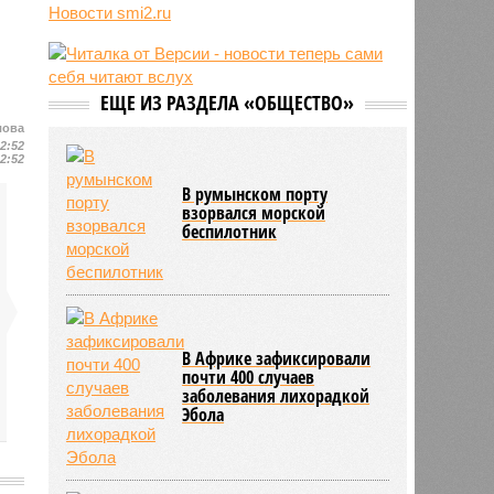
взятии «в заложники» Шенгена
Новости smi2.ru
11:04
Генконсульство Испании
выпустило предупреждение для
россиян
ЕЩЕ ИЗ РАЗДЕЛА «ОБЩЕСТВО»
10:39
МИД РФ: Евросоюз не позволит в
ближайшее время урегулировать
лова
конфликт на Украине
12:52
12:52
В румынском порту
взорвался морской
беспилотник
В Африке зафиксировали
почти 400 случаев
заболевания лихорадкой
Эбола