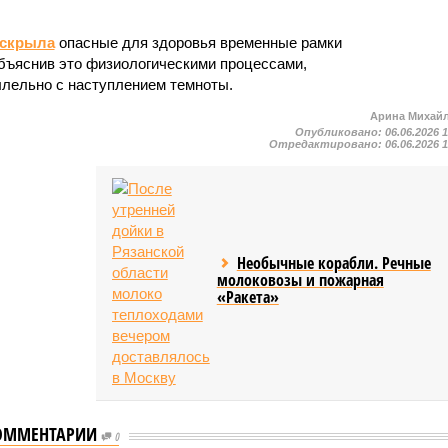
скрыла
опасные для здоровья временные рамки
объяснив это физиологическими процессами,
лельно с наступлением темноты.
Арина Михай
Опубликовано:
06.06.2026 
Отредактировано:
06.06.2026 
Необычные корабли. Речные
молоковозы и пожарная
«Ракета»
ир Путин
ОММЕНТАРИИ
0
ал, что с утра до