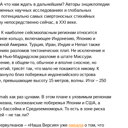
 А что нам ждать в дальнейшем? Авторы энциклопедии
еменных научных исследованиях и глобальных
к потенциально самых смертоносных стихийных
 непосредственно сейчас, в XXI веке.
 К наиболее сейсмоопасным регионам относится
нное кольцо, включающее Индонезию, Японию и
ной Америки. Турция, Иран, Индия и Непал также
ниях разломов тектонических плит. Не исключение и
 в Нью-Мадридском разломе в штате Миссури.
ние, в общем-то, обычное и вполне сносное, но
етий, трясёт так, что мало не покажется никому. К
бахнуло близ побережья индонезийского острова
, превышающие высоту 15 метров, волны. Итог – 250
imals как раз цунами. В этом плане к уязвимым регионам
кеана, тихо­океанские побережья Японии и США, а
 бассейна и Средиземноморья. То есть в зоне риска
й – не так ли?
первулканов – «Наша Версия» уже
писала
о том, что