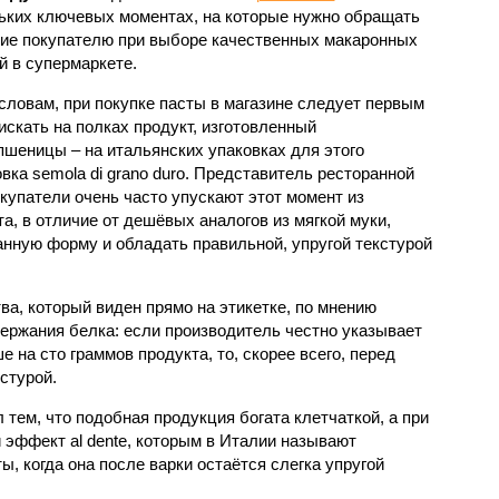
ьких ключевых моментах, на которые нужно обращать
ие покупателю при выборе качественных макаронных
й в супермаркете.
 словам, при покупке пасты в магазине следует первым
искать на полках продукт, изготовленный
пшеницы – на итальянских упаковках для этого
ка semola di grano duro. Представитель ресторанной
купатели очень часто упускают этот момент из
а, в отличие от дешёвых аналогов из мягкой муки,
анную форму и обладать правильной, упругой текстурой
а, который виден прямо на этикетке, по мнению
держания белка: если производитель честно указывает
 на сто граммов продукта, то, скорее всего, перед
стурой.
тем, что подобная продукция богата клетчаткой, а при
 эффект al dente, которым в Италии называют
ы, когда она после варки остаётся слегка упругой