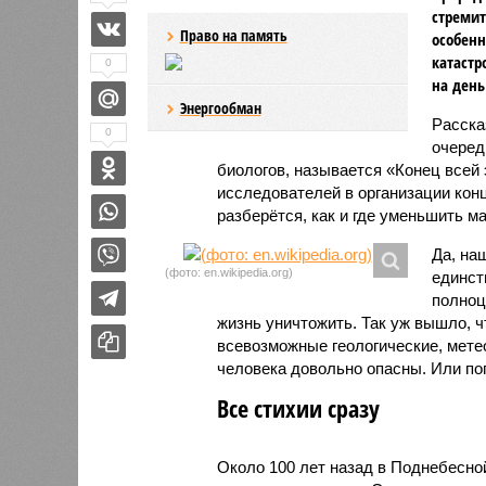
стремит
Право на память
особенн
катастр
0
на день
Энергообман
Расск
0
очеред
биологов, называется «Конец всей
исследователей в организации кон
разберётся, как и где уменьшить 
Да, на
(фото: en.wikipedia.org)
единст
полноц
жизнь уничтожить. Так уж вышло, 
всевозможные геологические, мете
человека довольно опасны. Или по
Все стихии сразу
Около 100 лет назад в Поднебесно