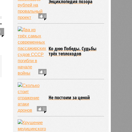
Энциклопедия позора
4
0
Ко дню Победы. Судьбы
трёх теплоходов
6
Не постоим за ценой
31