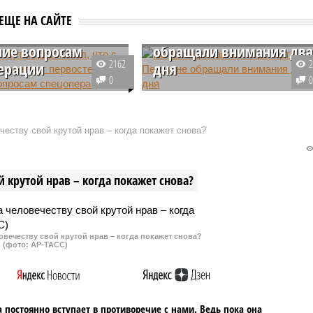
деляет
На «минирование»
ЕЩЕ НА САЙТЕ
тепенное
аэропорта Пензы не
ие вопросам
обращали внимания дв
2162
ерации
дня
0
т Путин признался, что
Сотрудники проигнорировали
 сутками держит на
сообщения о том, что аэропорт
 положение дел в ходе
Пензы якобы заминирован. Там
еству свой крутой нрав – когда покажет снова?
ации, и уделяет этим
пропустили сообщение о будто
 максимум своего
бы заложенной взрывчатке,
.
обратив внимание на послание
 крутой нрав – когда покажет снова?
только через два дня.
овечеству свой крутой нрав – когда покажет снова?
(фото: АР-ТАСС)
 постоянно вступает в противоречие с нами. Ведь пока она