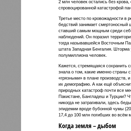
2 млн человек остались без крова,
спровоцированной катастрофой па
Третье место по кровожадности в р
бедствий занимает смертоносный ц
ставший самым мощным среди себе
наблюдений. Он поразил территори
тогда называвшейся Восточным Пак
штата Западная Бенгалия. Шторма 
полумиллиона человек.
Кажется, стремящаяся сохранить с
знала о том, какие именно страны 
«грязными» в плане производств, 
их демографию. А как ещё объяснить
природных катастроф почти все ме
Пакистане, Бангладеш и Турции? Ч
никогда не затрагивали, здесь бе
эпидемии вроде бубонной чумы (200
17,4 до 100 млн погибших во всём м
Когда земля – дыбом