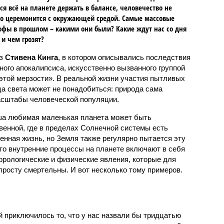
ся всё на планете держать в балансе, человечество не
о церемонится с окружающей средой. Самые массовые
офы в прошлом – какими они были? Какие ждут нас со дня
 и чем грозят?
аз
Стивена Кинга
, в котором описывались последствия
ного апокалипсиса, искусственно вызванного группой
 этой мерзости». В реальной жизни участия пытливых
ца света может не понадобиться: природа сама
масштабы человеческой популяции.
ша любимая маленькая планета может быть
венной, где в пределах Солнечной системы есть
енная жизнь, но Земля также регулярно пытается эту
что внутренние процессы на планете включают в себя
орологические и физические явления, которые для
просту смертельны. И вот несколько тому примеров.
й приключилось то, что у нас назвали бы тридцатью