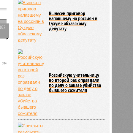
Вынесен приговор
напавшему на россиян в
а
Сухуме абхазскому
2027
депутату
0
334
Российскую учительницу
во второй раз оправдали
по делу о заказе убийства
бывшего сожителя