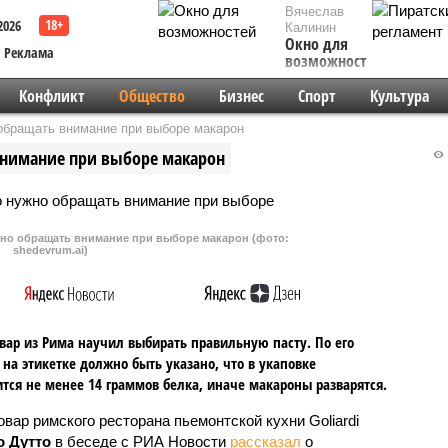
Вячеслав
2026
Калинин
Окно для
Реклама
возможностей
Конфликт
Общество
Бизнес
Спорт
Культура
обращать внимание при выборе макарон
внимание при выборе макарон
жно обращать внимание при выборе макарон (фото:
shedevrum.ai)
ар из Рима научил выбирать правильную пасту. По его
 на этикетке должно быть указано, что в укаповке
тся не менее 14 граммов белка, иначе макароны разварятся.
вар римского ресторана пьемонтской кухни Goliardi
 Дутто
в беседе с РИА Новости
рассказал
о