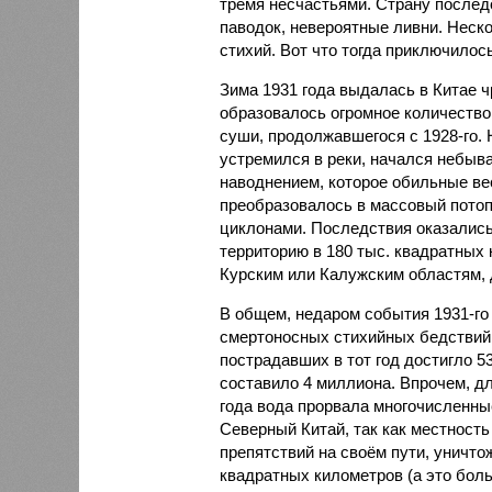
тремя несчастьями. Страну послед
паводок, невероятные ливни. Неск
стихий. Вот что тогда приключилось
Зима 1931 года выдалась в Китае 
образовалось огромное количество
суши, продолжавшегося с 1928-го. 
устремился в реки, начался небы
наводнением, которое обильные вес
преобразовалось в массовый потоп
циклонами. Последствия оказались
территорию в 180 тыс. квадратных 
Курским или Калужским областям, 
В общем, недаром события 1931-го
смертоносных стихийных бедствий,
пострадавших в тот год достигло 5
составило 4 миллиона. Впрочем, для
года вода прорвала многочисленны
Северный Китай, так как местность
препятствий на своём пути, уничто
квадратных километров (а это бол