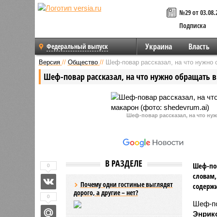
№29 от 03.08.
Подписка
Украина
Власть
Федеральный выпуск
Версия
//
Общество
//
Шеф-повар рассказал, на что нужно 
Шеф-повар рассказал, на что нужно обращать 
Шеф-повар рассказал, на что ну
В РАЗДЕЛЕ
Шеф-пов
0
словам,
Почему одни гостиные выглядят
содержи
дорого, а другие – нет?
0
Шеф-по
Энрико