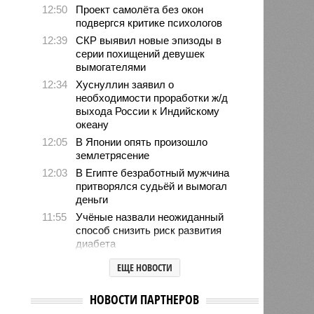
12:50
Проект самолёта без окон
подвергся критике психологов
12:39
СКР выявил новые эпизоды в
серии похищений девушек
вымогателями
12:34
Хуснуллин заявил о
необходимости проработки ж/д
выхода России к Индийскому
океану
12:05
В Японии опять произошло
землетрясение
12:03
В Египте безработный мужчина
притворялся судьёй и вымогал
деньги
11:55
Учёные назвали неожиданный
способ снизить риск развития
диабета
11:39
В европейских аэропортах
ЕЩЕ НОВОСТИ
отключили систему биометрии на
границе из-за очередей
НОВОСТИ ПАРТНЕРОВ
11:14
Люксембург обвинил Евросоюз во