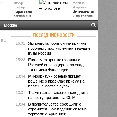
Тимур
Марина
Шафир
Ярдаева
Пиратский
Интеллектом
регламент
– по голове
Москва
ПОСЛЕДНИЕ НОВОСТИ
1112
16:01
Ямпольская объяснила причины
проблем с поступлением ведущие
вузы России
15:23
Euractiv: закрытие границы с
Россией спровоцировало спад
экономики Финляндии
13:44
Минобрнауки осенью примет
решение о правилах приёма на
платные места в вузах
13:37
Трамп назвал своего наследника
на посту президента США
13:04
В правительстве сообщили о
стремительном падении объёма
торговли с Арменией