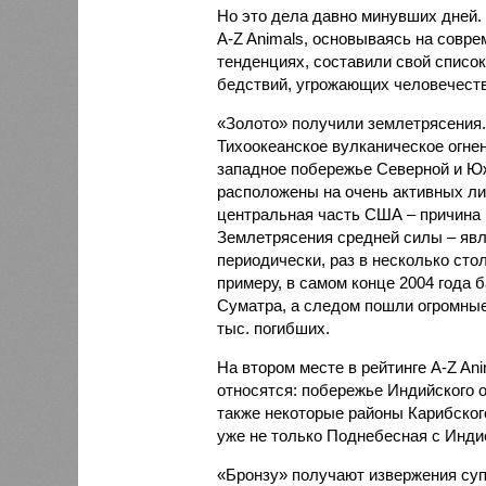
Но это дела давно минувших дней.
A-Z Animals, основываясь на совр
тенденциях, составили свой списо
бедствий, угрожающих человечеству
«Золото» получили землетрясения.
Тихоокеанское вулканическое огне
западное побережье Северной и Юж
расположены на очень активных ли
центральная часть США – причина
Землетрясения средней силы – явле
периодически, раз в несколько стол
примеру, в самом конце 2004 года 
Суматра, а следом пошли огромные
тыс. погибших.
На втором месте в рейтинге A-Z An
относятся: побережье Индийского о
также некоторые районы Карибского
уже не только Поднебесная с Индие
«Бронзу» получают извержения су