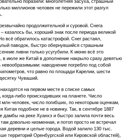
овательно поразили: многолетняя засуха, страшный
олько миллионов человек не пережили этот разгул
.
чрезвычайно продолжительной и суровой. Снега
 – казалось бы, хороший знак после периода великой
Но всё обратилось катастрофой. Снег растаял,
валый паводок, быстро обернувшийся страшным
енние ливни только усугубили. К июню всё это
, в июле же Китай в дополнение накрыло сразу девятью
 невообразимыми: наводнение погребло под собой
километров, что равно по площади Карелии, шести
десятку Чуваший.
 находятся на первом месте в списке самых
 когда-либо происходивших на планете. Число
3 млн человек, число погибших, по некоторым оценкам,
 Китая подобное не в новинку. Так, в сентябре 1887
е дамбы на реке Хуанхэ и быстро залила почти весь
 там довольно низменная, и потоп просто не встречал
жая деревни и целые города. Водой залило 130 тыс.
ьше территорий Оренбургской или Кировской областей),