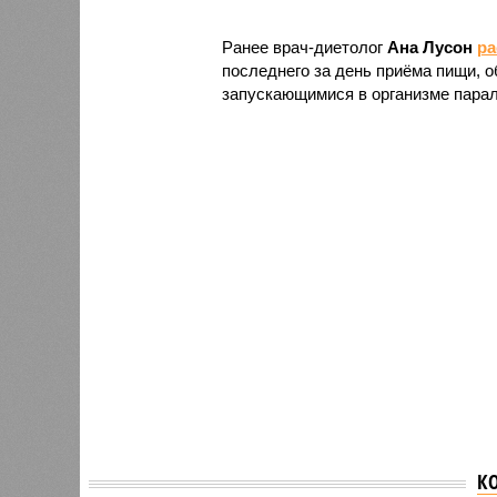
Ранее врач-диетолог
Ана Лусон
ра
последнего за день приёма пищи, 
запускающимися в организме парал
Владим
К
Транспортная
рассказ