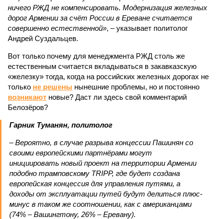
ничего РЖД не компенсировать. Модернизация железных
дорог Армении за счёт России в Ереване считается
совершенно естественной»
, – указывает политолог
Андрей Суздальцев.
Вот только почему для менеджмента РЖД столь же
естественным считается вкладываться в закавказскую
«железку» тогда, когда на российских железных дорогах не
только
не решены
нынешние проблемы, но и постоянно
возникают
новые? Даст ли здесь свой комментарий
Белозёров?
Гарник Туманян, политолог
– Вероятно, в случае разрыва концессии Пашинян со
своими европейскими партнёрами могут
инициировать новый проект на территории Армении
подобно трамповскому TRIPP, где будет создана
европейская концессия для управления путями, а
доходы от эксплуатации путей будут делиться плюс-
минус в таком же соотношении, как с американцами
(74% – Вашингтону, 26% – Еревану).