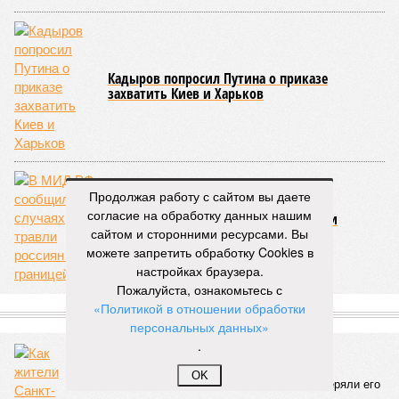
Кадыров попросил Путина о приказе
захватить Киев и Харьков
Продолжая работу с сайтом вы даете
согласие на обработку данных нашим
В МИД РФ сообщили о случаях травли
сайтом и сторонними ресурсами. Вы
россиян за границей
можете запретить обработку Cookies в
настройках браузера.
Пожалуйста, ознакомьтесь с
«Политикой в отношении обработки
СЛУЧАЙНЫЕ СТАТЬИ
персональных данных»
.
Игра цифр
Как жители Санкт-Петербурга выработали
OK
коллективный иммунитет от ковида и потеряли его