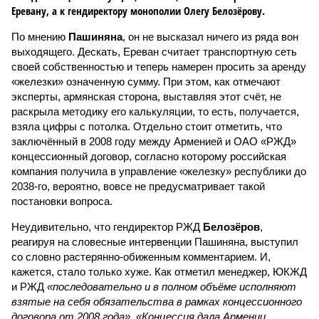
Еревану, а к гендиректору монополии Олегу Белозёрову.
По мнению
Пашиняна
, он не высказал ничего из ряда вон
выходящего. Дескать, Ереван считает транспортную сеть
своей собственностью и теперь намерен просить за аренду
«железки» означенную сумму. При этом, как отмечают
эксперты, армянская сторона, выставляя этот счёт, не
раскрыла методику его калькуляции, то есть, получается,
взяла цифры с потолка. Отдельно стоит отметить, что
заключённый в 2008 году между Арменией и ОАО «РЖД»
концессионный договор, согласно которому российская
компания получила в управление «железку» республики до
2038-го, вероятно, вовсе не предусматривает такой
постановки вопроса.
Неудивительно, что гендиректор РЖД
Белозёров
,
реагируя на словесные интервенции Пашиняна, выступил
со словно растерянно-обиженным комментарием. И,
кажется, стало только хуже. Как отметил менеджер, ЮКЖД
и РЖД
«последовательно и в полном объёме исполняют
взятые на себя обязательства в рамках концессионного
договора от 2008 года». «Концессия дала Армении