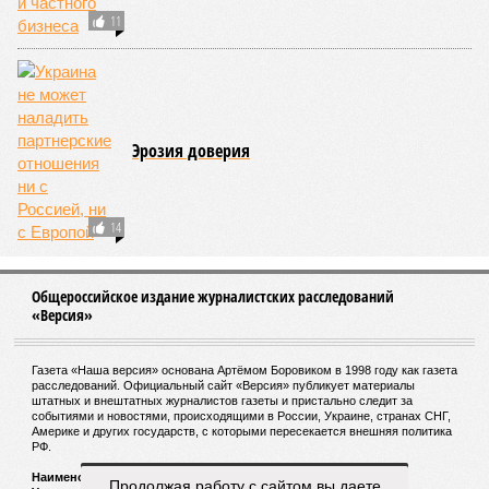
11
Эрозия доверия
14
Общероссийское издание журналистских расследований
«Версия»
Газета «Наша версия» основана Артёмом Боровиком в 1998 году как газета
расследований. Официальный сайт «Версия» публикует материалы
штатных и внештатных журналистов газеты и пристально следит за
событиями и новостями, происходящими в России, Украине, странах СНГ,
Америке и других государств, с которыми пересекается внешняя политика
РФ.
Наименование:
Cетевое издание «Версия»
Продолжая работу с сайтом вы даете