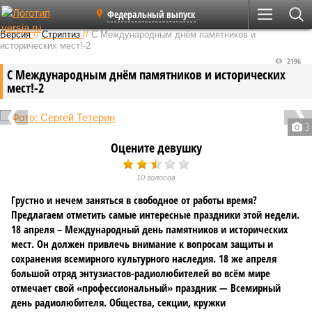
Федеральный выпуск
Версия
//
Стриптиз
//
С Международным днём памятников и
исторических мест!-2
2196
С Международным днём памятников и исторических
мест!-2
3
Оцените девушку
10 голосов
Грустно и нечем заняться в свободное от работы время?
Предлагаем отметить самые интересные праздники этой недели.
18 апреля – Международный день памятников и исторических
мест. Он должен привлечь внимание к вопросам защиты и
сохранения всемирного культурного наследия. 18 же апреля
большой отряд энтузиастов-радиолюбителей во всём мире
отмечает свой «профессиональный» праздник — Всемирный
день радиолюбителя. Общества, секции, кружки