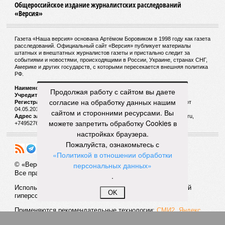
Общероссийское издание журналистских расследований
«Версия»
Газета «Наша версия» основана Артёмом Боровиком в 1998 году как газета
расследований. Официальный сайт «Версия» публикует материалы
штатных и внештатных журналистов газеты и пристально следит за
событиями и новостями, происходящими в России, Украине, странах СНГ,
Америке и других государств, с которыми пересекается внешняя политика
РФ.
Наименование:
Cетевое издание «Версия»
Продолжая работу с сайтом вы даете
Учредитель:
ООО «Версия»,
Главный редактор:
Горевой Р. Г.
согласие на обработку данных нашим
Регистрационный номер Роскомнадзора:
ЭЛ № ФС 77 - 72681 от
04.05.2018 г.
сайтом и сторонними ресурсами. Вы
Адрес электронной почты и телефон редакции:
versia@versia.ru,
можете запретить обработку Cookies в
+74952760348
настройках браузера.
Пожалуйста, ознакомьтесь с
«Политикой в отношении обработки
персональных данных»
© «Версия»
18+
Все права защищены
.
Использование материалов «Версии» без индексируемой
OK
гиперссылки запрещено
Применяются рекомендательные технологии:
СМИ2, Яндекс,
Инфокс