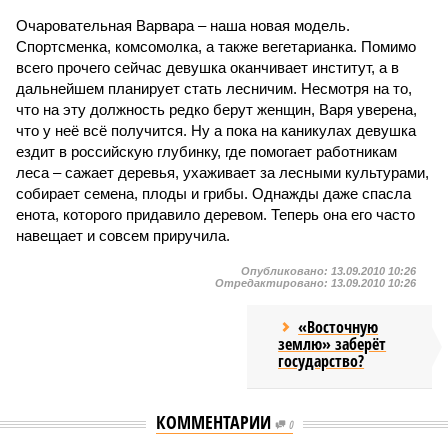
Очаровательная Варвара – наша новая модель.
Спортсменка, комсомолка, а также вегетарианка. Помимо
всего прочего сейчас девушка оканчивает институт, а в
дальнейшем планирует стать лесничим. Несмотря на то,
что на эту должность редко берут женщин, Варя уверена,
что у неё всё получится. Ну а пока на каникулах девушка
ездит в российскую глубинку, где помогает работникам
леса – сажает деревья, ухаживает за лесными культурами,
собирает семена, плоды и грибы. Однажды даже спасла
енота, которого придавило деревом. Теперь она его часто
навещает и совсем приручила.
Опубликовано:
13.09.2010 10:26
Отредактировано:
13.09.2010 10:26
«Восточную
землю» заберёт
государство?
КОММЕНТАРИИ
0