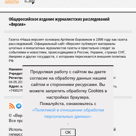
Общероссийское издание журналистских расследований
«Версия»
Газета «Наша версия» основана Артёмом Боровиком в 1998 году как газета
расследований. Официальный сайт «Версия» публикует материалы
штатных и внештатных журналистов газеты и пристально следит за
событиями и новостями, происходящими в России, Украине, странах СНГ,
Америке и других государств, с которыми пересекается внешняя политика
РФ.
Наименование:
Cетевое издание «Версия»
Продолжая работу с сайтом вы даете
Учредитель:
ООО «Версия»,
Главный редактор:
Горевой Р. Г.
согласие на обработку данных нашим
Регистрационный номер Роскомнадзора:
ЭЛ № ФС 77 - 72681 от
04.05.2018 г.
сайтом и сторонними ресурсами. Вы
Адрес электронной почты и телефон редакции:
versia@versia.ru,
можете запретить обработку Cookies в
+74952760348
настройках браузера.
Пожалуйста, ознакомьтесь с
«Политикой в отношении обработки
персональных данных»
© «Версия»
18+
Все права защищены
.
Использование материалов «Версии» без индексируемой
OK
гиперссылки запрещено