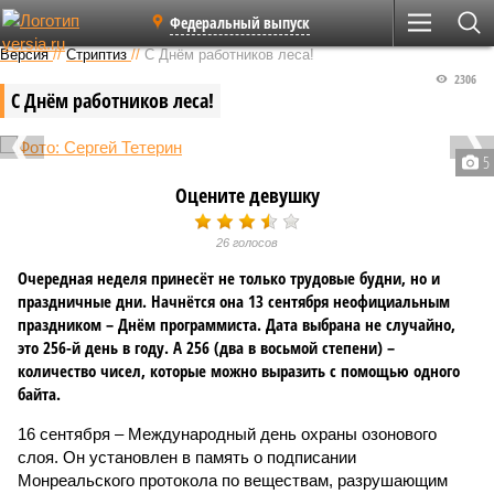
Федеральный выпуск
Версия
//
Стриптиз
//
С Днём работников леса!
2306
С Днём работников леса!
5
Оцените девушку
26 голосов
Очередная неделя принесёт не только трудовые будни, но и
праздничные дни. Начнётся она 13 сентября неофициальным
праздником – Днём программиста. Дата выбрана не случайно,
это 256-й день в году. А 256 (два в восьмой степени) –
количество чисел, которые можно выразить с помощью одного
байта.
16 сентября – Международный день охраны озонового
слоя. Он установлен в память о подписании
Монреальского протокола по веществам, разрушающим