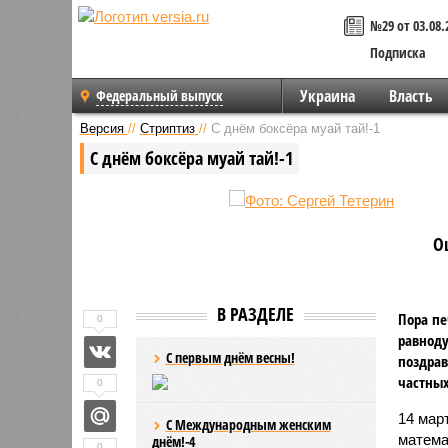
№29 от 03.08.
Подписка
Украина
Власть
Федеральный выпуск
Версия
//
Стриптиз
//
С днём боксёра муай тай!-1
С днём боксёра муай тай!-1
О
В РАЗДЕЛЕ
Пора пе
0
равноду
С первым днём весны!
поздрав
частных
0
14 мар
С Международным женским
матема
днём!-4
0