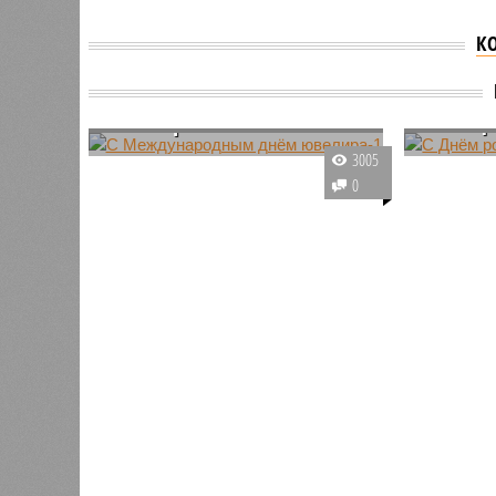
К
С Международным днём
С Днём
ювелира-1
мотоци
Хотя новогодние праздники
Лето зака
3005
остались в прошлом, мы вновь
стоит пр
0
предлагаем их вспомнить, ведь
денёчки н
30 января – День Деда Мороза и
отметить
Снегурочки. В этот день
этой нед
рассказывают сказки об этих
главных героях новогодних
торжеств.