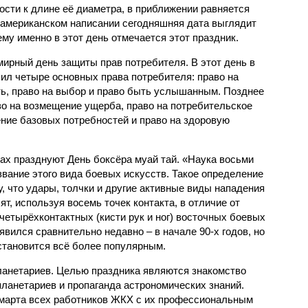
ости к длине её диаметра, в приближении равняется
В американском написании сегодняшняя дата выглядит
ему именно в этот день отмечается этот праздник.
мирный день защиты прав потребителя. В этот день в
лил четыре основных права потребителя: право на
ь, право на выбор и право быть услышанным. Позднее
во на возмещение ущерба, право на потребительское
ение базовых потребностей и право на здоровую
нах празднуют День боксёра муай тай. «Наука восьми
звание этого вида боевых искусств. Такое определение
, что удары, толчки и другие активные виды нападения
ят, используя восемь точек контакта, в отличие от
 четырёхконтактных (кисти рук и ног) восточных боевых
­явился сравнительно недавно – в начале 90-х годов, но
становится всё более популярным.
ланетариев. Целью праздника являются знакомство
ланетариев и пропаганда астрономических знаний.
7 марта всех работников ЖКХ с их профессиональным