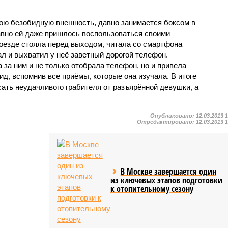
вою безобидную внешность, давно занимается боксом в
авно ей даже пришлось воспользоваться своими
поезде стояла перед выходом, читала со смартфона
л и выхватил у неё заветный дорогой телефон.
за ним и не только отобрала телефон, но и привела
ид, вспомнив все приёмы, которые она изучала. В итоге
ть неудачливого грабителя от разъярённой девушки, а
.
Опубликовано:
12.03.2013 
Отредактировано:
12.03.2013 
В Москве завершается один
из ключевых этапов подготовки
к отопительному сезону