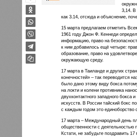
окружн
3,14. 
как 3.14, отсюда и объяснение, поч
15 марта предлагаем отметить Все
1961 году Джон Ф. Кеннеди опреде
информацию, право на безопасност
к ним добавилось ещё четыре: пра
образование, право на удовлетвор
окружающую среду.
17 марта в Таиланде и других стра
конечностей» – так переводится на
было дано этому виду бокса потому
на локти и колени противника нанос
двухконтактного западного бокса и
искусств. В России тайский бокс по
с каждым годом это единоборство 
17 марта – Международный день п
общественности с деятельностью п
Кстати, не забудьте поздравить 1