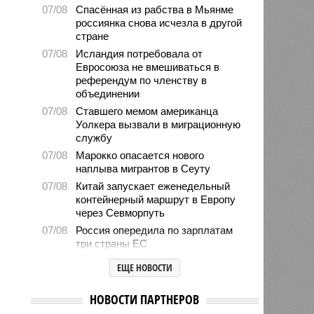
07/08
Спасённая из рабства в Мьянме
россиянка снова исчезла в другой
стране
07/08
Исландия потребовала от
Евросоюза не вмешиваться в
референдум по членству в
объединении
07/08
Ставшего мемом американца
Уолкера вызвали в миграционную
службу
07/08
Марокко опасается нового
наплыва мигрантов в Сеуту
07/08
Китай запускает еженедельный
контейнерный маршрут в Европу
через Севморпуть
07/08
Россия опередила по зарплатам
три страны ЕС
07/08
Александр Лукашенко призвал
ЕЩЕ НОВОСТИ
белорусов скупать пустующие
избы
НОВОСТИ ПАРТНЕРОВ
07/08
Девушка объяснила убийство