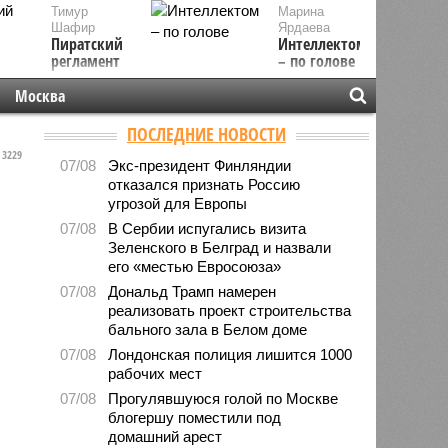
Тимур
Марина
Шафир
Ярдаева
Пиратский
Интеллектом
регламент
– по голове
Москва
ПОСЛЕДНИЕ НОВОСТИ
3229
07/08
Экс-президент Финляндии
отказался признать Россию
угрозой для Европы
07/08
В Сербии испугались визита
Зеленского в Белград и назвали
его «местью Евросоюза»
07/08
Дональд Трамп намерен
реализовать проект строительства
бального зала в Белом доме
07/08
Лондонская полиция лишится 1000
рабочих мест
07/08
Прогулявшуюся голой по Москве
блогершу поместили под
домашний арест