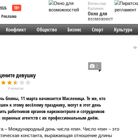
Вячеслав
2026
Калинин
Окно для
Реклама
возможностей
Конфликт
Общество
Бизнес
Спорт
Культура
3
цените девушку
9 голосов
чь блины, 11 марта начинается Масленица. Те же, кто
шен к этому весёлому празднику, могут в этот день
ить работников органов наркоконтроля и сотрудников
 охранных агентств с их профессиональным днём.
та – Международный день числа «пи». Число «пи» – это
тическая константа, выражающая отношение длины