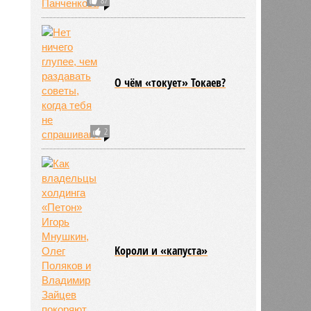
О чём «токует» Токаев?
2
Kороли и «капуста»