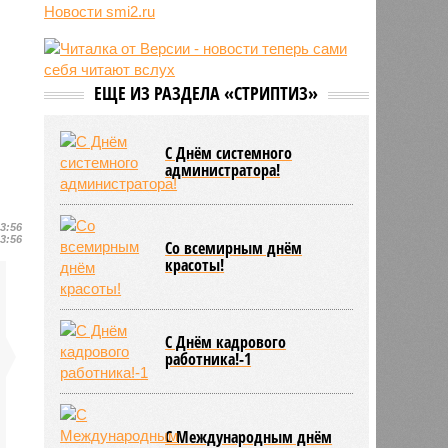
трёхмесячного сына
Новости smi2.ru
07/08
Сергей Миронов выступил за
увеличение пенсий детям,
потерявшим родителей
ЕЩЕ ИЗ РАЗДЕЛА «СТРИПТИЗ»
07/08
Финляндия захотела использовать
приграничные болота против
России
С Днём системного
администратора!
13:56
13:56
Со всемирным днём
красоты!
С Днём кадрового
работника!-1
С Международным днём