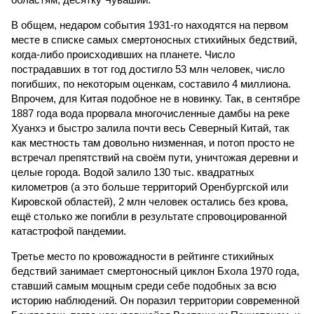
В общем, недаром события 1931-го находятся на первом
месте в списке самых смертоносных стихийных бедствий,
когда-либо происходивших на планете. Число
пострадавших в тот год достигло 53 млн человек, число
погибших, по некоторым оценкам, составило 4 миллиона.
Впрочем, для Китая подобное не в новинку. Так, в сентябре
1887 года вода прорвала многочисленные дамбы на реке
Хуанхэ и быстро залила почти весь Северный Китай, так
как местность там довольно низменная, и потоп просто не
встречал препятствий на своём пути, уничтожая деревни и
целые города. Водой залило 130 тыс. квадратных
километров (а это больше территорий Оренбургской или
Кировской областей), 2 млн человек остались без крова,
ещё столько же погибли в результате спровоцированной
катастрофой пандемии.
Третье место по кровожадности в рейтинге стихийных
бедствий занимает смертоносный циклон Бхола 1970 года,
ставший самым мощным среди себе подобных за всю
историю наблюдений. Он поразил территории современной