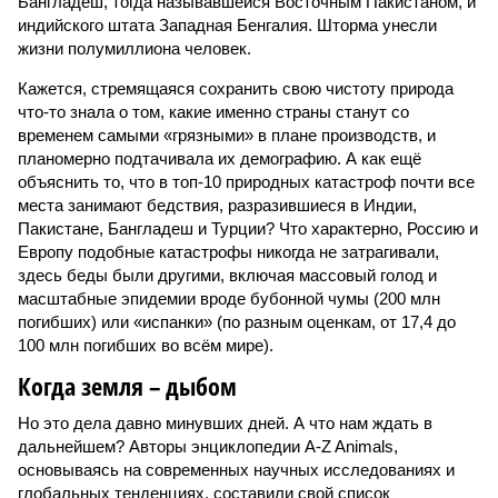
Бангладеш, тогда называвшейся Восточным Пакистаном, и
индийского штата Западная Бенгалия. Шторма унесли
жизни полумиллиона человек.
Кажется, стремящаяся сохранить свою чистоту природа
что-то знала о том, какие именно страны станут со
временем самыми «грязными» в плане производств, и
планомерно подтачивала их демографию. А как ещё
объяснить то, что в топ-10 природных катастроф почти все
места занимают бедствия, разразившиеся в Индии,
Пакистане, Бангладеш и Турции? Что характерно, Россию и
Европу подобные катастрофы никогда не затрагивали,
здесь беды были другими, включая массовый голод и
масштабные эпидемии вроде бубонной чумы (200 млн
погибших) или «испанки» (по разным оценкам, от 17,4 до
100 млн погибших во всём мире).
Когда земля – дыбом
Но это дела давно минувших дней. А что нам ждать в
дальнейшем? Авторы энциклопедии A-Z Animals,
основываясь на современных научных исследованиях и
глобальных тенденциях, составили свой список