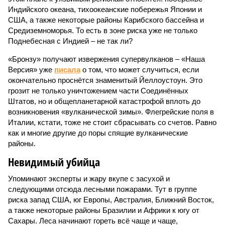
Индийского океана, тихо­океанские побережья Японии и
США, а также некоторые районы Карибского бассейна и
Средиземноморья. То есть в зоне риска уже не только
Поднебесная с Индией – не так ли?
«Бронзу» получают извержения супервулканов – «Наша
Версия» уже
писала
о том, что может случиться, если
окончательно проснётся знаменитый Йеллоустоун. Это
грозит не только уничтожением части Соединённых
Штатов, но и общепланетарной катастрофой вплоть до
возникновения «вулканической зимы». Флегрейские поля в
Италии, кстати, тоже не стоит сбрасывать со счетов. Равно
как и многие другие до поры спящие вулканические
районы.
Невидимый убийца
Упоминают эксперты и жару вкупе с засухой и
следующими отсюда лесными пожарами. Тут в группе
риска запад США, юг Европы, Австралия, Ближний Восток,
а также некоторые районы Бразилии и Африки к югу от
Сахары. Леса начинают гореть всё чаще и чаще,