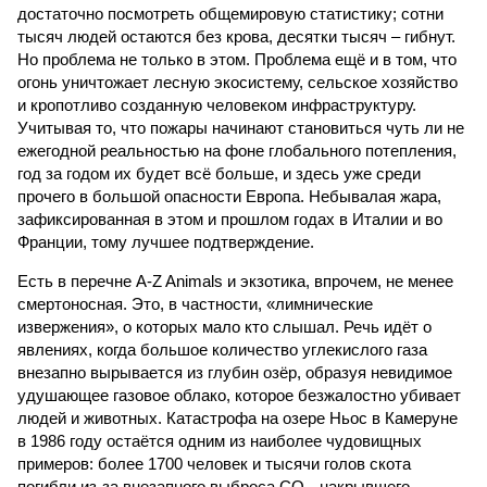
достаточно посмотреть общемировую статистику; сотни
тысяч людей остаются без крова, десятки тысяч – гибнут.
Но проблема не только в этом. Проблема ещё и в том, что
огонь уничтожает лесную экосистему, сельское хозяйство
и кропотливо созданную человеком инфраструктуру.
Учитывая то, что пожары начинают становиться чуть ли не
ежегодной реальностью на фоне глобального потепления,
год за годом их будет всё больше, и здесь уже среди
прочего в большой опасности Европа. Небывалая жара,
зафиксированная в этом и прошлом годах в Италии и во
Франции, тому лучшее подтверждение.
Есть в перечне A-Z Animals и экзотика, впрочем, не менее
смертоносная. Это, в частности, «лимнические
извержения», о которых мало кто слышал. Речь идёт о
явлениях, когда большое количество углекислого газа
внезапно вырывается из глубин озёр, образуя невидимое
удушающее газовое облако, которое безжалостно убивает
людей и животных. Катастрофа на озере Ньос в Камеруне
в 1986 году остаётся одним из наиболее чудовищных
примеров: более 1700 человек и тысячи голов скота
погибли из-за внезапного выброса CO₂, накрывшего