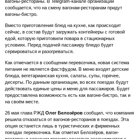
вагоны-рестораны. В Telegram-канале организации
сообщается, что на смену вагонам-ресторанам придут
вагоны-бистро.
Вместо приготовления блюд на кухне, как происходит
сейчас, в состав будут загружать контейнеры с готовой
едой, которую приготовили повара в стационарных
условиях. Перед подачей пассажиру блюдо будет
сервироваться и разогреваться.
Как отмечается в сообщении перевозчика, новая система
питания не является фастфудом. В меню входят детские
блюда, вегетарианская кухня, салаты, супы, горячее,
десерты. По данным организации, во всех поездах будут
действовать единые цены и меню для пассажиров. Будет
предоставлена возможность есть как вагоне-бистро, так и
на своём месте.
26 мая глава РЖД
Олег Белозёров
сообщил, что компания
решила отказаться от вагонов-ресторанов в поездах. Эта
опция останется лишь в туристических и фирменных
поездах перевозчика. Как отметил Белозёров, вагон-
ресторан в сознании россиян зачастую ассоциируется с