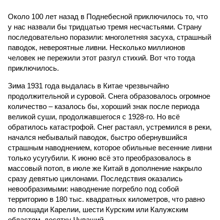
Около 100 лет назад в Поднебесной приключилось то, что
у нас назвали бы тридцатью тремя несчастьями. Страну
последовательно поразили: многолетняя засуха, страшный
паводок, невероятные ливни. Несколько миллионов
человек не пережили этот разгул стихий. Вот что тогда
приключилось.
Зима 1931 года выдалась в Китае чрезвычайно
продолжительной и суровой. Снега образовалось огромное
количество – казалось бы, хороший знак после периода
великой суши, продолжавшегося с 1928-го. Но всё
обратилось катастрофой. Снег растаял, устремился в реки,
начался небывалый паводок, быстро обернувшийся
страшным наводнением, которое обильные весенние ливни
только усугубили. К июню всё это преобразовалось в
массовый потоп, в июле же Китай в дополнение накрыло
сразу девятью циклонами. Последствия оказались
невообразимыми: наводнение погребло под собой
территорию в 180 тыс. квадратных километров, что равно
по площади Карелии, шести Курским или Калужским
областям, десятку Чуваший.