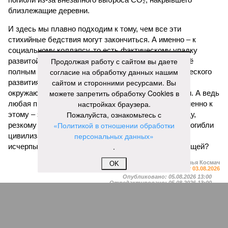
близлежащие деревни.
И здесь мы плавно подходим к тому, чем все эти
стихийные бедствия могут закончиться. А именно – к
социальному коллапсу, то есть фактическому упадку
Продолжая работу с сайтом вы даете
развитой цивилизации, зачастую с последующим её
согласие на обработку данных нашим
полным уничтожением. Среди причин такого трагического
сайтом и сторонними ресурсами. Вы
развития событий учёные называют деградацию
можете запретить обработку Cookies в
окружающей среды, истощение ресурсов и болезни. А ведь
настройках браузера.
любая природная катастрофа непременно ведёт именно к
Пожалуйста, ознакомьтесь с
этому – экономическому кризису, эпидемиям, голоду,
«Политикой в отношении обработки
резкому сокращению численности населения. Так погибли
персональных данных»
цивилизации шумеров, майя, кхмеров – список не
.
исчерпывающий. Какая цивилизация будет следующей?
Илья Космач
OK
Газета
«Наша версия» №29 от 03.08.2026
Опубликовано:
05.08.2026 13:00
Отредактировано:
05.08.2026 13:00
Возраст
Инфантино
бессмертия
отступил и объявил
об отказе ФИФА от