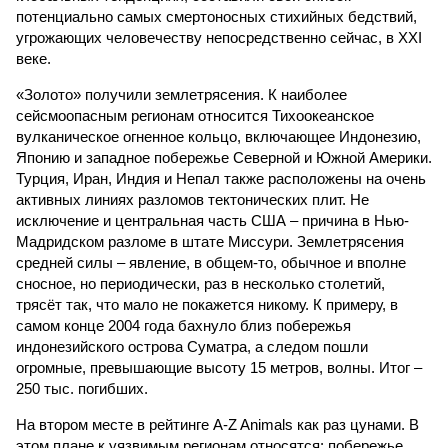
потенциально самых смертоносных стихийных бедствий,
угрожающих человечеству непосредственно сейчас, в XXI
веке.
«Золото» получили землетрясения. К наиболее
сейсмоопасным регионам относится Тихоокеанское
вулканическое огненное кольцо, включающее Индонезию,
Японию и западное побережье Северной и Южной Америки.
Турция, Иран, Индия и Непал также расположены на очень
активных линиях разломов тектонических плит. Не
исключение и центральная часть США – причина в Нью-
Мадридском разломе в штате Миссури. Землетрясения
средней силы – явление, в общем-то, обычное и вполне
сносное, но периодически, раз в несколько столетий,
трясёт так, что мало не покажется никому. К примеру, в
самом конце 2004 года бахнуло близ побережья
индонезийского острова Суматра, а следом пошли
огромные, превышающие высоту 15 метров, волны. Итог –
250 тыс. погибших.
На втором месте в рейтинге A-Z Animals как раз цунами. В
этом плане к уязвимым регионам относятся: побережье