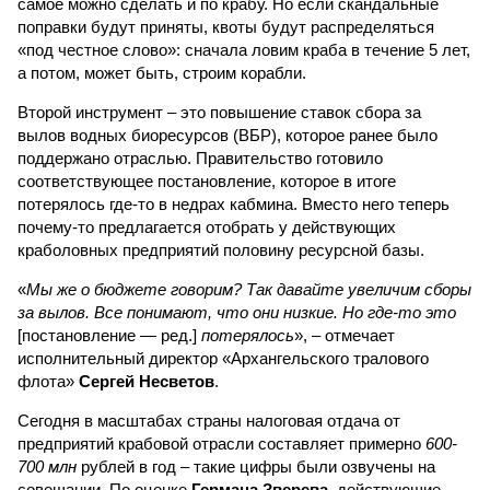
самое можно сделать и по крабу. Но если скандальные
поправки будут приняты, квоты будут распределяться
«под честное слово»: сначала ловим краба в течение 5 лет,
а потом, может быть, строим корабли.
Второй инструмент – это повышение ставок сбора за
вылов водных биоресурсов (ВБР), которое ранее было
поддержано отраслью. Правительство готовило
соответствующее постановление, которое в итоге
потерялось где-то в недрах кабмина. Вместо него теперь
почему-то предлагается отобрать у действующих
краболовных предприятий половину ресурсной базы.
«
Мы же о бюджете говорим? Так давайте увеличим сборы
за вылов. Все понимают, что они низкие. Но где-то это
[постановление — ред.]
потерялось
», – отмечает
исполнительный директор «Архангельского тралового
флота»
Сергей Несветов
.
Сегодня в масштабах страны налоговая отдача от
предприятий крабовой отрасли составляет примерно
600-
700 млн
рублей в год – такие цифры были озвучены на
совещании. По оценке
Германа Зверева
, действующие