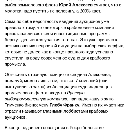
рыбопромыслового флота
Юрий Алексеев
считает, что с
молотка надо пустить не половину, а
100%
квот.
Сама по себе вероятность введения аукционов уже
привела к тому, что некоторые краболовные компании
приостанавливают свои инвестиционные программы –
берегут деньги для участия в торгах. Это уже привело к
возникновению непростой ситуации на выборгских верфях,
которые не далее как в конце прошлого года успешно
спустили на воду современное судно для крабового
промысла.
Объяснить странную позицию господина Алексеева,
пожалуй, можно лишь тем, что все 7 компаний (они
выступили за закон) из Ассоциации судовладельцев
промыслового флота входят в
Русскую
рыбопромышленную компанию
, принадлежащую зятю
Тимченко бизнесмену
Глебу Франку
. Именно их участники
отрасли называют главными лоббистами крабовых
аукционов.
В конце недавнего совещания в Росрыболовстве