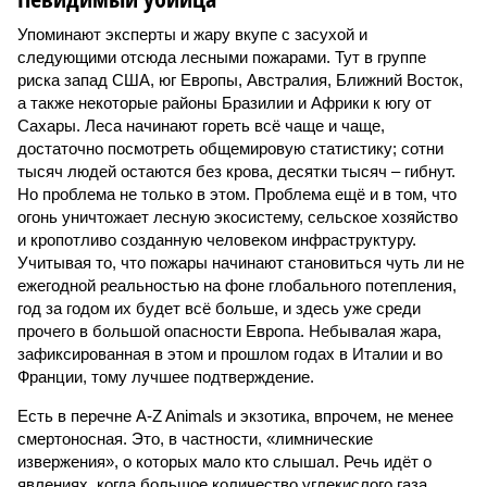
Упоминают эксперты и жару вкупе с засухой и
следующими отсюда лесными пожарами. Тут в группе
риска запад США, юг Европы, Австралия, Ближний Восток,
а также некоторые районы Бразилии и Африки к югу от
Сахары. Леса начинают гореть всё чаще и чаще,
достаточно посмотреть общемировую статистику; сотни
тысяч людей остаются без крова, десятки тысяч – гибнут.
Но проблема не только в этом. Проблема ещё и в том, что
огонь уничтожает лесную экосистему, сельское хозяйство
и кропотливо созданную человеком инфраструктуру.
Учитывая то, что пожары начинают становиться чуть ли не
ежегодной реальностью на фоне глобального потепления,
год за годом их будет всё больше, и здесь уже среди
прочего в большой опасности Европа. Небывалая жара,
зафиксированная в этом и прошлом годах в Италии и во
Франции, тому лучшее подтверждение.
Есть в перечне A-Z Animals и экзотика, впрочем, не менее
смертоносная. Это, в частности, «лимнические
извержения», о которых мало кто слышал. Речь идёт о
явлениях, когда большое количество углекислого газа