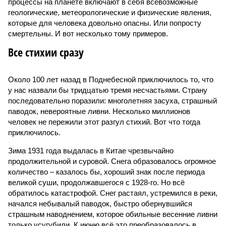
процессы на планете включают в себя всевозможные
геологические, метеорологические и физические явления,
которые для человека довольно опасны. Или попросту
смертельны. И вот несколько тому примеров.
Все стихии сразу
Около 100 лет назад в Поднебесной приключилось то, что
у нас назвали бы тридцатью тремя несчастьями. Страну
последовательно поразили: многолетняя засуха, страшный
паводок, невероятные ливни. Несколько миллионов
человек не пережили этот разгул стихий. Вот что тогда
приключилось.
Зима 1931 года выдалась в Китае чрезвычайно
продолжительной и суровой. Снега образовалось огромное
количество – казалось бы, хороший знак после периода
великой суши, продолжавшегося с 1928-го. Но всё
обратилось катастрофой. Снег растаял, устремился в реки,
начался небывалый паводок, быстро обернувшийся
страшным наводнением, которое обильные весенние ливни
только усугубили. К июню всё это преобразовалось в