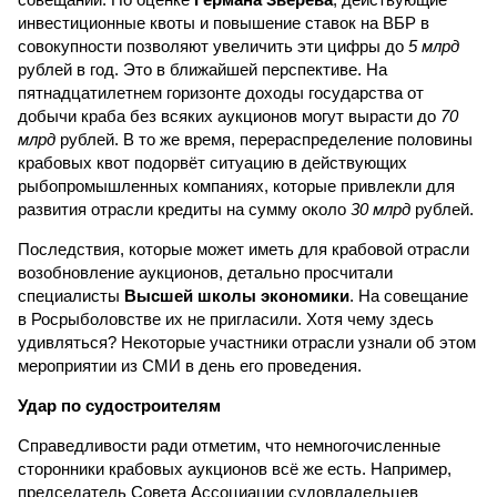
инвестиционные квоты и повышение ставок на ВБР в
совокупности позволяют увеличить эти цифры до
5 млрд
рублей в год. Это в ближайшей перспективе. На
пятнадцатилетнем горизонте доходы государства от
добычи краба без всяких аукционов могут вырасти до
70
млрд
рублей. В то же время, перераспределение половины
крабовых квот подорвёт ситуацию в действующих
рыбопромышленных компаниях, которые привлекли для
развития отрасли кредиты на сумму около
30 млрд
рублей.
Последствия, которые может иметь для крабовой отрасли
возобновление аукционов, детально просчитали
специалисты
Высшей школы экономики
. На совещание
в Росрыболовстве их не пригласили. Хотя чему здесь
удивляться? Некоторые участники отрасли узнали об этом
мероприятии из СМИ в день его проведения.
Удар по судостроителям
Справедливости ради отметим, что немногочисленные
сторонники крабовых аукционов всё же есть. Например,
председатель Совета Ассоциации судовладельцев