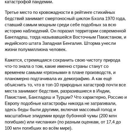
катастрофой пандемии.
Третье место по кровожадности в рейтинге стихийных
бедствий занимает смертоносный циклон Бхола 1970 года,
ставший самым мощным среди себе подобных за всю
историю наблюдений. Он поразил территории современной
Бангладеш, тогда называвшейся Восточным Пакистаном, и
индийского штата Западная Бенгалия. Шторма унесли
жизни полумиллиона человек.
Кажется, стремящаяся сохранить свою чистоту природа
что-то знала о том, какие именно страны станут со
временем самыми «грязными» в плане производств, и
планомерно подтачивала их демографию. А как ещё
объяснить то, что в топ-10 природных катастроф почти все
места занимают бедствия, разразившиеся в Индии,
Пакистане, Бангладеш и Турции? Что характерно, Россию и
Европу подобные катастрофы никогда не затрагивали,
здесь беды были другими, включая массовый голод и
масштабные эпидемии вроде бубонной чумы (200 млн
погибших) или «испанки» (по разным оценкам, от 17,4 до
100 млн погибших во всём мире).