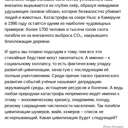
внезапно вырывается из глубин озёр, образуя невидимое
удушающее газовое облако, которое безжалостно убивает
людей и животных. Катастрофа на озере Ньос в Камеруне
в 1986 году остаётся одним из наиболее чудовищных
примеров: более 1700 человек и тысячи голов скота
погибли из-за внезапного выброса CO₂, накрывшего
близлежащие деревни.
И здесь мы плавно подходим к тому, чем все эти
стихийные бедствия могут закончиться. А именно – к
социальному коллапсу, то есть фактическому упадку
развитой цивилизации, зачастую с последующим её
полным уничтожением. Среди причин такого трагического
развития событий учёные называют деградацию
окружающей среды, истощение ресурсов и болезни. А ведь
любая природная катастрофа непременно ведёт именно к
этому – экономическому кризису, эпидемиям, голоду,
резкому сокращению численности населения. Так погибли
цивилизации шумеров, майя, кхмеров – список не
исчерпывающий. Какая цивилизация будет следующей?
Илья Космач