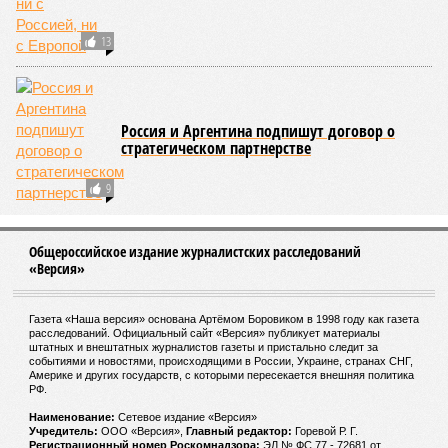
13
Россия и Аргентина подпишут договор о
стратегическом партнерстве
9
Общероссийское издание журналистских расследований
«Версия»
Газета «Наша версия» основана Артёмом Боровиком в 1998 году как газета
расследований. Официальный сайт «Версия» публикует материалы
штатных и внештатных журналистов газеты и пристально следит за
событиями и новостями, происходящими в России, Украине, странах СНГ,
Америке и других государств, с которыми пересекается внешняя политика
РФ.
Наименование:
Cетевое издание «Версия»
Учредитель:
ООО «Версия»,
Главный редактор:
Горевой Р. Г.
Регистрационный номер Роскомнадзора:
ЭЛ № ФС 77 - 72681 от