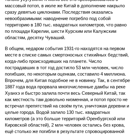
массовый потоп, в июле же Китай в дополнение накрыло
сразу девятью циклонами. Последствия оказались
невообразимыми: наводнение погребло под собой
территорию в 180 тыс. квадратных километров, что равно
по площади Карелии, шести Курским или Калужским
областям, десятку Чуваший.
В общем, недаром события 1931-го находятся на первом
месте в списке самых смертоносных стихийных бедствий,
когда-либо происходивших на планете. Число
пострадавших в тот год достигло 53 млн человек, число
погибших, по некоторым оценкам, составило 4 миллиона.
Впрочем, для Китая подобное не в новинку. Так, в сентябре
1887 года вода прорвала многочисленные дамбы на реке
Хуанхэ и быстро залила почти весь Северный Китай, так
как местность там довольно низменная, и потоп просто не
встречал препятствий на своём пути, уничтожая деревни и
целые города. Водой залило 130 тыс. квадратных
километров (а это больше территорий Оренбургской или
Кировской областей), 2 млн человек остались без крова,
ещё столько же погибли в результате спровоцированной