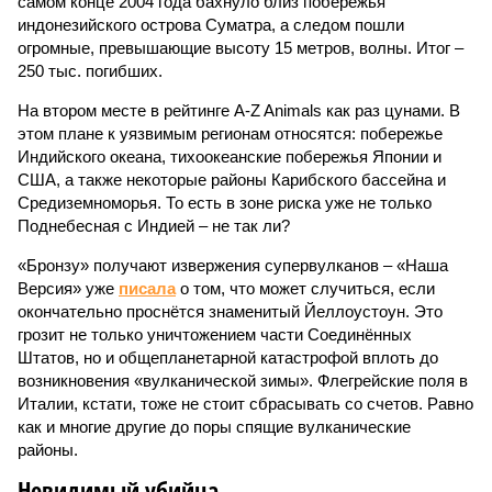
самом конце 2004 года бахнуло близ побережья
индонезийского острова Суматра, а следом пошли
огромные, превышающие высоту 15 метров, волны. Итог –
250 тыс. погибших.
На втором месте в рейтинге A-Z Animals как раз цунами. В
этом плане к уязвимым регионам относятся: побережье
Индийского океана, тихо­океанские побережья Японии и
США, а также некоторые районы Карибского бассейна и
Средиземноморья. То есть в зоне риска уже не только
Поднебесная с Индией – не так ли?
«Бронзу» получают извержения супервулканов – «Наша
Версия» уже
писала
о том, что может случиться, если
окончательно проснётся знаменитый Йеллоустоун. Это
грозит не только уничтожением части Соединённых
Штатов, но и общепланетарной катастрофой вплоть до
возникновения «вулканической зимы». Флегрейские поля в
Италии, кстати, тоже не стоит сбрасывать со счетов. Равно
как и многие другие до поры спящие вулканические
районы.
Невидимый убийца