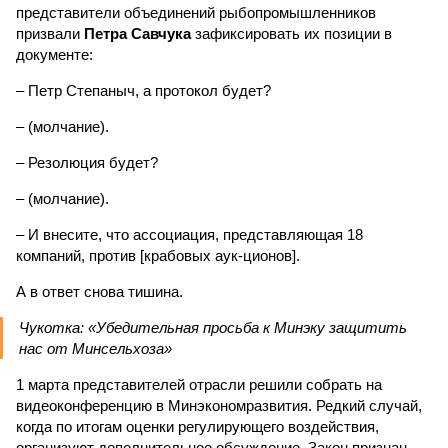
представители объединений рыбопромышленников
призвали
Петра Савчука
зафиксировать их позиции в
документе:
– Петр Степаныч, а протокол будет?
– (молчание).
– Резолюция будет?
– (молчание).
– И внесите, что ассоциация, представляющая 18
компаний, против [крабовых аук-ционов].
А в ответ снова тишина.
Чукотка: «Убедительная просьба к Минэку защитить
нас от Минсельхоза»
1 марта представителей отрасли решили собрать на
видеоконференцию в Минэкономразвития. Редкий случай,
когда по итогам оценки регулирующего воздействия,
организуют дополнительное обсуждение. Закон признан