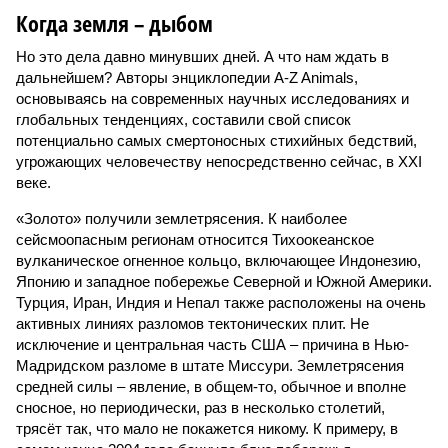
Когда земля – дыбом
Но это дела давно минувших дней. А что нам ждать в
дальнейшем? Авторы энциклопедии A-Z Animals,
основываясь на современных научных исследованиях и
глобальных тенденциях, составили свой список
потенциально самых смертоносных стихийных бедствий,
угрожающих человечеству непосредственно сейчас, в XXI
веке.
«Золото» получили землетрясения. К наиболее
сейсмоопасным регионам относится Тихоокеанское
вулканическое огненное кольцо, включающее Индонезию,
Японию и западное побережье Северной и Южной Америки.
Турция, Иран, Индия и Непал также расположены на очень
активных линиях разломов тектонических плит. Не
исключение и центральная часть США – причина в Нью-
Мадридском разломе в штате Миссури. Землетрясения
средней силы – явление, в общем-то, обычное и вполне
сносное, но периодически, раз в несколько столетий,
трясёт так, что мало не покажется никому. К примеру, в