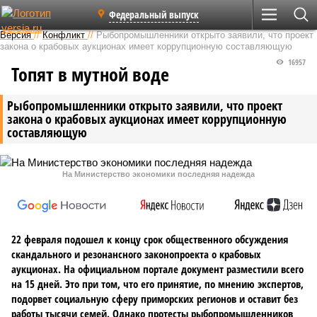
Федеральный выпуск
Версия
//
Конфликт
//
Рыбопромышленники открыто заявили, что проект
закона о крабовых аукционах имеет коррупционную составляющую
16957
Топят в мутной воде
Рыбопромышленники открыто заявили, что проект
закона о крабовых аукционах имеет коррупционную
составляющую
На Министерство экономики последняя надежда
22 февраля подошел к концу срок общественного обсуждения
скандального и резонансного законопроекта о крабовых
аукционах. На официальном портале документ разместили всего
на 15 дней. Это при том, что его принятие, по мнению экспертов,
подорвет социальную сферу приморских регионов и оставит без
работы тысячи семей. Однако протесты рыбопромышленников