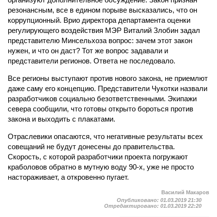
резонансным, все в едином порыве высказались, что он
коррупционный. Врио директора департамента оценки
регулирующего воздействия МЭР Виталий Злобин задал
представителю Минсельхоза вопрос: зачем этот закон
нужен, и что он даст? Тот же вопрос задавали и
представители регионов. Ответа не последовало.
Все регионы выступают против нового закона, не приемлют
даже саму его концепцию. Представители Чукотки назвали
разработчиков социально безответственными. Экипажи
севера сообщили, что готовы открыто бороться против
закона и выходить с плакатами.
Отраслевики опасаются, что негативные результаты всех
совещаний не будут донесены до правительства.
Скорость, с которой разработчики проекта погружают
краболовов обратно в мутную воду 90-х, уже не просто
настораживает, а откровенно пугает.
Василий Макаров
Опубликовано:
01.03.2019 21:30
Отредактировано:
01.03.2019 22:20