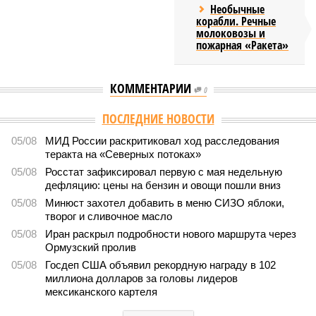
Необычные
корабли. Речные
молоковозы и
пожарная «Ракета»
КОММЕНТАРИИ
0
ПОСЛЕДНИЕ НОВОСТИ
05/08
МИД России раскритиковал ход расследования
теракта на «Северных потоках»
05/08
Росстат зафиксировал первую с мая недельную
дефляцию: цены на бензин и овощи пошли вниз
05/08
Минюст захотел добавить в меню СИЗО яблоки,
творог и сливочное масло
05/08
Иран раскрыл подробности нового маршрута через
Ормузский пролив
05/08
Госдеп США объявил рекордную награду в 102
миллиона долларов за головы лидеров
мексиканского картеля