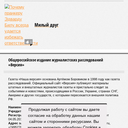
Милый друг
6
Общероссийское издание журналистских расследований
«Версия»
Газета «Наша версия» основана Артёмом Боровиком в 1998 году как газета
расследований. Официальный сайт «Версия» публикует материалы
штатных и внештатных журналистов газеты и пристально следит за
событиями и новостями, происходящими в России, Украине, странах СНГ,
Америке и других государств, с которыми пересекается внешняя политика
РФ.
Наименование:
Cетевое издание «Версия»
Продолжая работу с сайтом вы даете
Учредитель:
ООО «Версия»,
Главный редактор:
Горевой Р. Г.
согласие на обработку данных нашим
Регистрационный номер Роскомнадзора:
ЭЛ № ФС 77 - 72681 от
04.05.2018 г.
сайтом и сторонними ресурсами. Вы
Адрес электронной почты и телефон редакции:
versia@versia.ru,
можете запретить обработку Cookies в
+74952760348