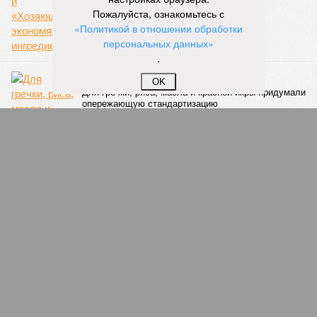
Пожалуйста, ознакомьтесь с
«Политикой в отношении обработки
персональных данных»
.
Икорный стандарт
OK
Для гречки, риса, масла и красной икры придумали
опережающую стандартизацию
Рубль ждет
Смогут ли «кремлевский доклад», выступление
Трампа и возможные новые санкции ослабить
рубль?