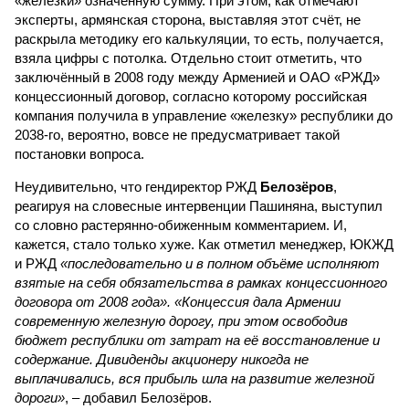
«железки» означенную сумму. При этом, как отмечают
эксперты, армянская сторона, выставляя этот счёт, не
раскрыла методику его калькуляции, то есть, получается,
взяла цифры с потолка. Отдельно стоит отметить, что
заключённый в 2008 году между Арменией и ОАО «РЖД»
концессионный договор, согласно которому российская
компания получила в управление «железку» республики до
2038-го, вероятно, вовсе не предусматривает такой
постановки вопроса.
Неудивительно, что гендиректор РЖД
Белозёров
,
реагируя на словесные интервенции Пашиняна, выступил
со словно растерянно-обиженным комментарием. И,
кажется, стало только хуже. Как отметил менеджер, ЮКЖД
и РЖД
«последовательно и в полном объёме исполняют
взятые на себя обязательства в рамках концессионного
договора от 2008 года». «Концессия дала Армении
современную железную дорогу, при этом освободив
бюджет республики от затрат на её восстановление и
содержание. Дивиденды акционеру никогда не
выплачивались, вся прибыль шла на развитие железной
дороги»
, – добавил Белозёров.