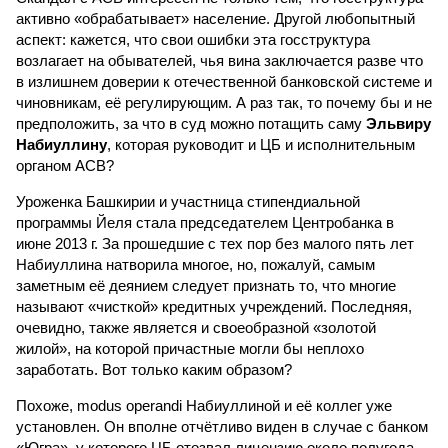
активно «обрабатывает» население. Другой любопытный
аспект: кажется, что свои ошибки эта госструктура
возлагает на обывателей, чья вина заключается разве что
в излишнем доверии к отечественной банковской системе и
чиновникам, её регулирующим. А раз так, то почему бы и не
предположить, за что в суд можно потащить саму
Эльвиру
Набиуллину
, которая руководит и ЦБ и исполнительным
органом АСВ?
Уроженка Башкирии и участница стипендиальной
программы Йеля стала председателем Центробанка в
июне 2013 г. За прошедшие с тех пор без малого пять лет
Набиуллина натворила многое, но, пожалуй, самым
заметным её деянием следует признать то, что многие
называют «чисткой» кредитных учреждений. Последняя,
очевидно, также является и своеобразной «золотой
жилой», на которой причастные могли бы неплохо
заработать. Вот только каким образом?
Похоже, modus operandi Набиуллиной и её коллег уже
установлен. Он вполне отчётливо виден в случае с банком
«Югра», у которого ЦБ отозвал лицензию около полугода