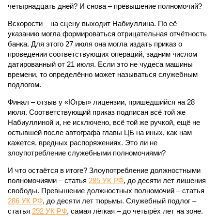
четырнадцать дней? И снова – превышение полномочий?
Вскорости – на сцену выходит Набиуллина. По её
указанию могла формироваться отрицательная отчётность
банка. Для этого 27 июля она могла издать приказ о
проведении соответствующих операций, задним числом
датированный от 21 июля. Если это не чудеса машины
времени, то определённо может называться служебным
подлогом.
Финал – отзыв у «Югры» лицензии, пришедшийся на 28
июля. Соответствующий приказ подписан всё той же
Набиуллиной и, не исключено, всё той же ручкой, ещё не
остывшей после автографа главы ЦБ на иных, как нам
кажется, вредных распоряжениях. Это ли не
злоупотребление служебными полномочиями?
И что остаётся в итоге? Злоупотребление должностными
полномочиями – статья
285 УК РФ
, до десяти лет лишения
свободы. Превышение должностных полномочий – статья
286 УК РФ
, до десяти лет тюрьмы. Служебный подлог –
статья
292 УК РФ
, самая лёгкая – до четырёх лет на зоне.