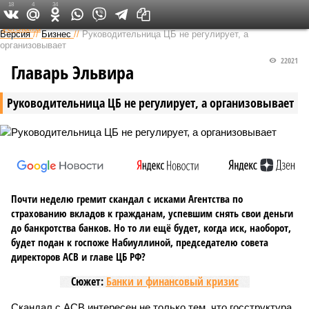
18
4
34
Федеральный выпуск
Версия
//
Бизнес
//
Руководительница ЦБ не регулирует, а
организовывает
22021
Главарь Эльвира
Руководительница ЦБ не регулирует, а организовывает
Почти неделю гремит скандал с исками Агентства по
страхованию вкладов к гражданам, успевшим снять свои деньги
до банкротства банков. Но то ли ещё будет, когда иск, наоборот,
будет подан к госпоже Набиуллиной, председателю совета
директоров АСВ и главе ЦБ РФ?
Сюжет:
Банки и финансовый кризис
Скандал с АСВ интересен не только тем, что госструктура