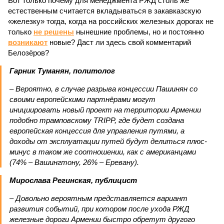
Вот только почему для менеджмента РЖД столь же
естественным считается вкладываться в закавказскую
«железку» тогда, когда на российских железных дорогах не
только
не решены
нынешние проблемы, но и постоянно
возникают
новые? Даст ли здесь свой комментарий
Белозёров?
Гарник Туманян, политолог
– Вероятно, в случае разрыва концессии Пашинян со
своими европейскими партнёрами могут
инициировать новый проект на территории Армении
подобно трамповскому TRIPP, где будет создана
европейская концессия для управления путями, а
доходы от эксплуатации путей будут делиться плюс-
минус в таком же соотношении, как с американцами
(74% – Вашингтону, 26% – Еревану).
Мирослава Регинская, публицист
– Довольно вероятным представляется вариант
развития событий, при котором после ухода РЖД
железные дороги Армении быстро обретут другого