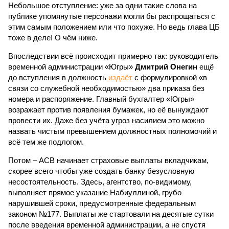
Небольшое отступление: уже за одни такие слова на
публике упомянутые персонажи могли бы распрощаться с
этим самым положением или что похуже. Но ведь глава ЦБ
тоже в деле! О чём ниже.
Впоследствии всё происходит примерно так: руководитель
временной администрации «Югры»
Дмитрий Онегин
ещё
до вступления в должность
издаёт
с формулировкой «в
связи со служебной необходимостью» два приказа без
номера и распоряжение. Главный бухгалтер «Югры»
возражает против появления бумажек, но её вынуждают
провести их. Даже без учёта угроз насилием это можно
назвать чистым превышением должностных полномочий и
всё тем же подлогом.
Потом – АСВ начинает страховые выплаты вкладчикам,
скорее всего чтобы уже создать банку безусловную
несостоятельность. Здесь, агентство, по-видимому,
выполняет прямое указание Набиуллиной, грубо
нарушившей сроки, предусмотренные федеральным
законом №177. Выплаты же стартовали на десятые сутки
после введения временной администрации, а не спустя