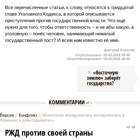
Все перечисленные статьи, к слову, относятся к тридцатой
главе Уголовного Кодекса, в которой описываются
преступления против государственной власти. Что ещё
нужно для того, чтобы ответственность – и не абы какую, а
уголовную – понёс человек, занимающий немалый
государственный пост? И всем нам известно её имя.
Дмитрий Ковалёв
Опубликовано:
05.02.2018 18:40
Отредактировано:
05.02.2018 18:40
«Восточную
землю» заберёт
государство?
КОММЕНТАРИИ
6
Версия
//
Конфликт
//
Монополия вкладывалась-вкладывалась в
Армению и довкладывалась
89
РЖД против своей страны