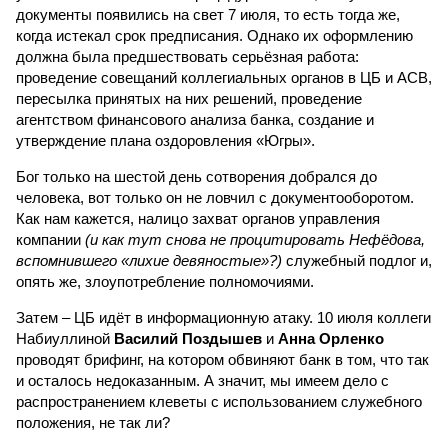
документы появились на свет 7 июля, то есть тогда же,
когда истекал срок предписания. Однако их оформлению
должна была предшествовать серьёзная работа:
проведение совещаний коллегиальных органов в ЦБ и АСВ,
пересылка принятых на них решений, проведение
агентством финансового анализа банка, создание и
утверждение плана оздоровления «Югры».
Бог только на шестой день сотворения добрался до
человека, вот только он не ловчил с документооборотом.
Как нам кажется, налицо захват органов управления
компании
(и как тут снова не процитировать Нефёдова,
вспомнившего «лихие девяностые»?)
служебный подлог и,
опять же, злоупотребление полномочиями.
Затем – ЦБ идёт в информационную атаку. 10 июля коллеги
Набиуллиной
Василий Поздышев
и
Анна Орленко
проводят брифинг, на котором обвиняют банк в том, что так
и осталось недоказанным. А значит, мы имеем дело с
распространением клеветы с использованием служебного
положения, не так ли?