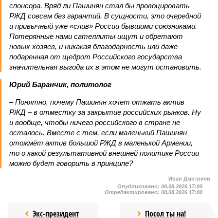
спонсора. Вряд ли Пашинян стал бы провоцировать
РЖД совсем без гарантий. В сущности, это очередной
и привычный уже «слив» России бывшими союзниками.
Потерянные нами сателлиты ищут и обретают
новых хозяев, и никакая благодарность или даже
подаренная от щедрот Российского государства
значительная выгода их в этом не могут остановить.
Юрий Баранчик, политолог
– Понятно, почему Пашинян хочет отжать актив
РЖД – в отместку за закрытие российских рынков. Ну
и вообще, чтобы ничего российского в стране не
осталось. Вместе с тем, если маленький Пашинян
отожмёт актив большой РЖД в маленькой Армении,
то о какой результативной внешней политике России
можно будет говорить в принципе?
Иван Дмитриев
Опубликовано:
08.08.2026 17:00
Отредактировано:
08.08.2026 17:00
Экс-президент
Посол ты на!