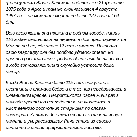
француженка Жанна Кальман, родившаяся 21 февраля
1875 года в Арле и там же скончавшаяся 4 августа
1997-го, – на момент смерти ей было 122 года и 164
дня.
Всю свою жизнь она прожила в родном городе, лишь к
110 годам решившись на переезд в дом престарелых La
Maison du Lac, где через 12 лет и умерла. Покидала
свою квартиру она без особого удовольствия, но
причина расставания с родной обителью была веской:
в ходе готовки женщина случайно устроила дома
пожар.
Когда Жанне Кальман было 115 лет, она упала с
лестницы и сломала бедро и с тех пор передвигалась в
инвалидном кресле. Нейропсихолог Карен Ричи раз в
полгода проводила исследования психического и
умственного состояния старушки: по словам
докторши, Кальман до самого конца сохраняла ясную
память и ум, рассказывая Ричи стихи из своего
детства и решая арифметические задачки.