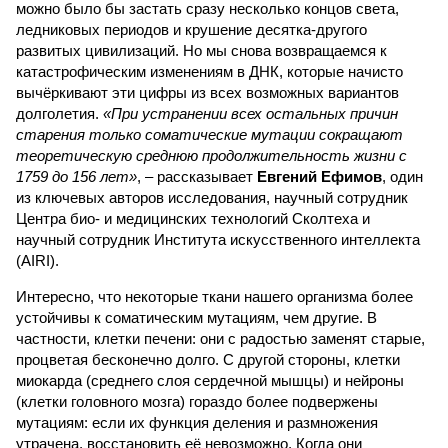
можно было бы застать сразу несколько концов света,
ледниковых периодов и крушение десятка-другого
развитых цивилизаций. Но мы снова возвращаемся к
катастрофическим изменениям в ДНК, которые начисто
вычёркивают эти цифры из всех возможных вариантов
долголетия.
«При устранении всех остальных причин
старения только соматические мутации сокращают
теоретическую среднюю продолжительность жизни с
1759 до 156 лет»
, – рассказывает
Евгений Ефимов
, один
из ключевых авторов исследования, научный сотрудник
Центра био- и медицинских технологий Сколтеха и
научный сотрудник Института искусственного интеллекта
(AIRI).
Интересно, что некоторые ткани нашего организма более
устойчивы к соматическим мутациям, чем другие. В
частности, клетки печени: они с радостью заменят старые,
процветая бесконечно долго. С другой стороны, клетки
миокарда (среднего слоя сердечной мышцы) и нейроны
(клетки головного мозга) гораздо более подвержены
мутациям: если их функция деления и размножения
утрачена, восстановить её невозможно. Когда они