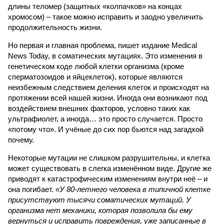
длины теломер (защитных «колпачков» на концах
хромосом) – такое можно исправить и заодно увеличить
продолжительность жизни.
Но первая и главная проблема, пишет издание Medical
News Today, в соматических мутациях. Это изменения в
генетическом коде любой клетки организма (кроме
сперматозоидов и яйцеклеток), которые являются
неизбежным следствием деления клеток и происходят на
протяжении всей нашей жизни. Иногда они возникают под
воздействием внешних факторов, условно таких как
ультрафиолет, а иногда… это просто случается. Просто
«потому что». И учёные до сих пор бьются над загадкой
почему.
Некоторые мутации не слишком разрушительны, и клетка
может существовать в слегка изменённом виде. Другие же
приводят к катастрофическим изменениям внутри неё – и
она погибает.
«У 80-летнего человека в типичной клетке
присутствуют тысячи соматических мутаций. У
организма нет механики, которая позволила бы ему
вернуться и исправить повреждения, уже записанные в