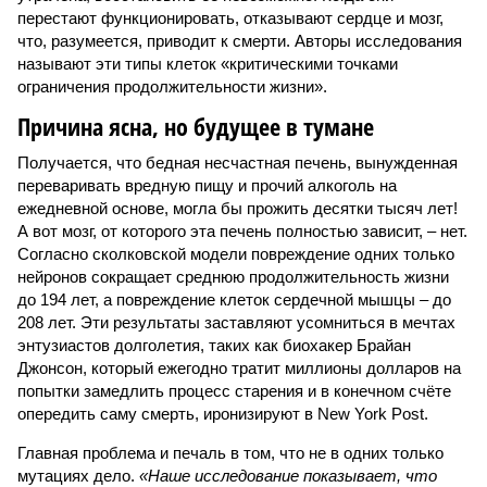
перестают функционировать, отказывают сердце и мозг,
что, разумеется, приводит к смерти. Авторы исследования
называют эти типы клеток «критическими точками
ограничения продолжительности жизни».
Причина ясна, но будущее в тумане
Получается, что бедная несчастная печень, вынужденная
переваривать вредную пищу и прочий алкоголь на
ежедневной основе, могла бы прожить десятки тысяч лет!
А вот мозг, от которого эта печень полностью зависит, – нет.
Согласно сколковской модели повреждение одних только
нейронов сокращает среднюю продолжительность жизни
до 194 лет, а повреждение клеток сердечной мышцы – до
208 лет. Эти результаты заставляют усомниться в мечтах
энтузиастов долголетия, таких как биохакер Брайан
Джонсон, который ежегодно тратит миллионы долларов на
попытки замедлить процесс старения и в конечном счёте
опередить саму смерть, иронизируют в New York Post.
Главная проблема и печаль в том, что не в одних только
мутациях дело.
«Наше исследование показывает, что