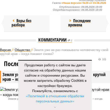
Александр Кузьмин
Газета
«Наша версия» №29 от 03.08.2026
Опубликовано:
04.08.2026 18:00
Отредактировано:
04.08.2026 18:00
Воры без
Последние
разбора
времена
КОММЕНТАРИИ
0
Версия
//
Общество
//
Земля уже не раз показывала человечеству свой
крутой нрав – когда покажет снова?
513
Последние времена
Продолжая работу с сайтом вы даете
согласие на обработку данных нашим
Земля уже не раз показывала человечеству свой крутой
сайтом и сторонними ресурсами. Вы
нрав – когда покажет снова?
можете запретить обработку Cookies в
настройках браузера.
Пожалуйста, ознакомьтесь с
«Политикой в отношении обработки
Земля уже не раз показывала человечеству свой крутой нрав – когда
персональных данных»
покажет снова? (фото: АР-ТАСС)
.