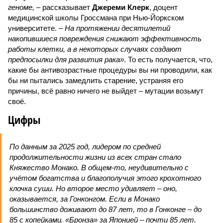
геноме,
– рассказывает
Джереми Клерк
, доцент
медицинской школы Гроссмана при Нью-Йоркском
университете.
– На протяжении десятилетий
накопившиеся повреждения снижают эффективность
работы клетки, а в некоторых случаях создают
предпосылки для развития рака»
. То есть получается, что,
какие бы антивозрастные процедуры вы ни проводили, как
бы ни пытались замедлить старение, устраняя его
причины, всё равно ничего не выйдет – мутации возьмут
своё.
Цифры
По данным за 2025 год, лидером по средней
продолжительности жизни из всех стран стало
Княжество Монако. В общем-то, неудивительно с
учётом богатства и благополучия этого крохотного
клочка суши. Но второе место удивляет – оно,
оказывается, за Гонконгом. Если в Монако
большинство доживают до 87 лет, то в Гонконге – до
85 с копейками. «Бронза» за Японией – почти 85 лет.