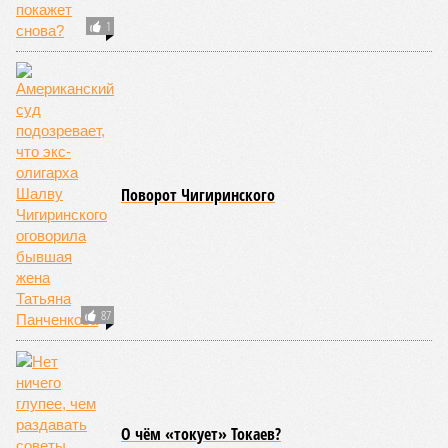
1
Поворот Чигиринского
87
О чём «токует» Токаев?