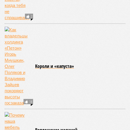
2
Kороли и «капуста»
14