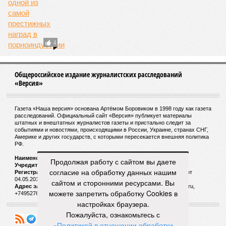
4
Общероссийское издание журналистских расследований
«Версия»
Газета «Наша версия» основана Артёмом Боровиком в 1998 году как газета
расследований. Официальный сайт «Версия» публикует материалы
штатных и внештатных журналистов газеты и пристально следит за
событиями и новостями, происходящими в России, Украине, странах СНГ,
Америке и других государств, с которыми пересекается внешняя политика
РФ.
Наименование:
Cетевое издание «Версия»
Продолжая работу с сайтом вы даете
Учредитель:
ООО «Версия»,
Главный редактор:
Горевой Р. Г.
согласие на обработку данных нашим
Регистрационный номер Роскомнадзора:
ЭЛ № ФС 77 - 72681 от
04.05.2018 г.
сайтом и сторонними ресурсами. Вы
Адрес электронной почты и телефон редакции:
versia@versia.ru,
можете запретить обработку Cookies в
+74952760348
настройках браузера.
Пожалуйста, ознакомьтесь с
«Политикой в отношении обработки