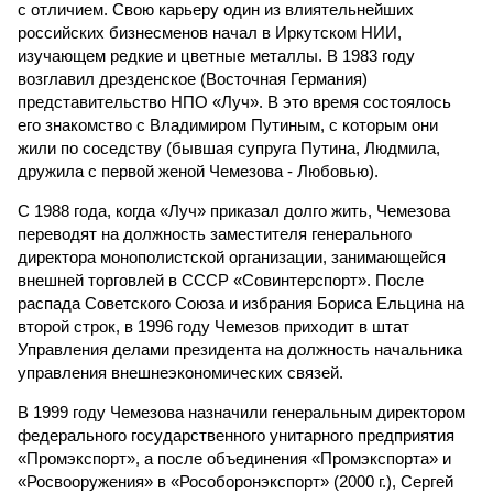
с отличием. Свою карьеру один из влиятельнейших
российских бизнесменов начал в Иркутском НИИ,
изучающем редкие и цветные металлы. В 1983 году
возглавил дрезденское (Восточная Германия)
представительство НПО «Луч». В это время состоялось
его знакомство с Владимиром Путиным, с которым они
жили по соседству (бывшая супруга Путина, Людмила,
дружила с первой женой Чемезова - Любовью).
С 1988 года, когда «Луч» приказал долго жить, Чемезова
переводят на должность заместителя генерального
директора монополистской организации, занимающейся
внешней торговлей в СССР «Совинтерспорт». После
распада Советского Союза и избрания Бориса Ельцина на
второй строк, в 1996 году Чемезов приходит в штат
Управления делами президента на должность начальника
управления внешнеэкономических связей.
В 1999 году Чемезова назначили генеральным директором
федерального государственного унитарного предприятия
«Промэкспорт», а после объединения «Промэкспорта» и
«Росвооружения» в «Рособоронэкспорт» (2000 г.), Сергей