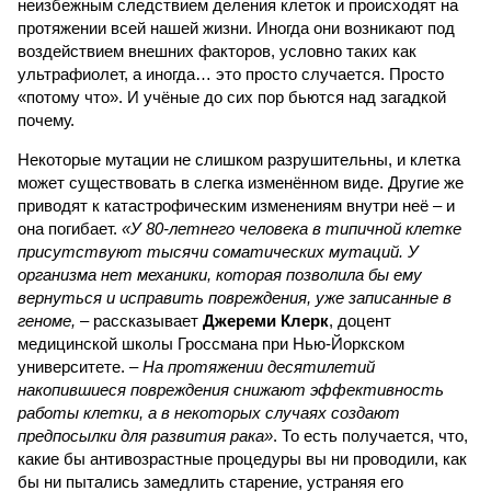
неизбежным следствием деления клеток и происходят на
протяжении всей нашей жизни. Иногда они возникают под
воздействием внешних факторов, условно таких как
ультрафиолет, а иногда… это просто случается. Просто
«потому что». И учёные до сих пор бьются над загадкой
почему.
Некоторые мутации не слишком разрушительны, и клетка
может существовать в слегка изменённом виде. Другие же
приводят к катастрофическим изменениям внутри неё – и
она погибает.
«У 80-летнего человека в типичной клетке
присутствуют тысячи соматических мутаций. У
организма нет механики, которая позволила бы ему
вернуться и исправить повреждения, уже записанные в
геноме,
– рассказывает
Джереми Клерк
, доцент
медицинской школы Гроссмана при Нью-Йоркском
университете.
– На протяжении десятилетий
накопившиеся повреждения снижают эффективность
работы клетки, а в некоторых случаях создают
предпосылки для развития рака»
. То есть получается, что,
какие бы антивозрастные процедуры вы ни проводили, как
бы ни пытались замедлить старение, устраняя его