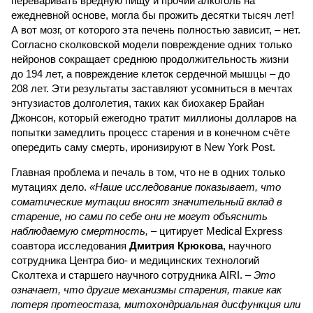
переваривать вредную пищу и прочий алкоголь на
ежедневной основе, могла бы прожить десятки тысяч лет!
А вот мозг, от которого эта печень полностью зависит, – нет.
Согласно сколковской модели повреждение одних только
нейронов сокращает среднюю продолжительность жизни
до 194 лет, а повреждение клеток сердечной мышцы – до
208 лет. Эти результаты заставляют усомниться в мечтах
энтузиастов долголетия, таких как биохакер Брайан
Джонсон, который ежегодно тратит миллионы долларов на
попытки замедлить процесс старения и в конечном счёте
опередить саму смерть, иронизируют в New York Post.
Главная проблема и печаль в том, что не в одних только
мутациях дело.
«Наше исследование показывает, что
соматические мутации вносят значительный вклад в
старение, но сами по себе они не могут объяснить
наблюдаемую смертность, –
цитирует Medical Express
соавтора исследования
Дмитрия Крюкова
, научного
сотрудника Центра био- и медицинских технологий
Сколтеха и старшего научного сотрудника AIRI. –
Это
означает, что другие механизмы старения, такие как
потеря протеостаза, митохондриальная дисфункция или