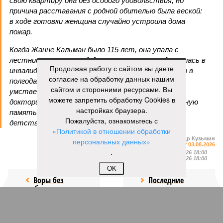
свою квартиру она без особого удовольствия, но
причина расставания с родной обителью была веской:
в ходе готовки женщина случайно устроила дома
пожар.
Когда Жанне Кальман было 115 лет, она упала с
лестницы и сломала бедро и с тех пор передвигалась в
Продолжая работу с сайтом вы даете
инвалидном кресле. Нейропсихолог Карен Ричи раз в
согласие на обработку данных нашим
полгода проводила исследования психического и
сайтом и сторонними ресурсами. Вы
умственного состояния старушки: по словам
можете запретить обработку Cookies в
докторши, Кальман до самого конца сохраняла ясную
настройках браузера.
память и ум, рассказывая Ричи стихи из своего
Пожалуйста, ознакомьтесь с
детства и решая арифметические задачки.
«Политикой в отношении обработки
Александр Кузьмин
персональных данных»
Газета
«Наша версия» №29 от 03.08.2026
.
Опубликовано:
04.08.2026 18:00
Отредактировано:
04.08.2026 18:00
OK
Воры без
Последние
разбора
времена
КОММЕНТАРИИ
0