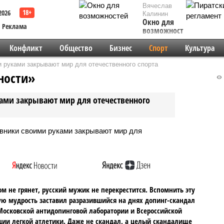
Вячеслав
2026
Калинин
Окно для
Реклама
возможностей
Конфликт
Общество
Бизнес
Спорт
Культура
 руками закрывают мир для отечественного спорта
ности»
ами закрывают мир для отечественного
ом не грянет, русский мужик не перекрестится. Вспомнить эту
ю мудрость заставил разразившийся на днях допинг-скандал
Московской антидопинговой лаборатории и Всероссийской
ии легкой атлетики. Даже не скандал, а целый скандалище