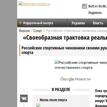
№29 от 03.08.
Подписка
Украина
Власть
Федеральный выпуск
Версия
//
Спорт
//
Российские спортивные чиновники своими
«Своеобразная трактовка реаль
Российские спортивные чиновники своими рук
спорта
В РАЗДЕЛЕ
Пока гр
0
народну
Жизнь после спорта
вокруг 
федерац
1