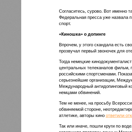
Согласитесь, сурово. Вот именно т
Федеральная пресса уже назвала п
спорт.
«Киношка» о допинге
Впрочем, у этого скандала есть сво
прозвучал первый звоночек для от
Тогда немецкие кинодокументалис
центральных телеканалов фильм, 
российскими спортсменами. Показа
серьезнейшие организации, Междун
Международный антидопинговый ко
немцами обвинений.
Тем не менее, на просьбу Всеросси
обвиняемой стороне, неотредактиро
атлетике, авторы кино
ответили от
Так или иначе, пошли круги по вод