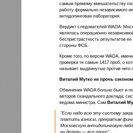
самым прямому вмешательству гос
работу формально независимого ин
антидопинговая лаборатория.
Вердикт следователей WADA: Моск
являлась операционно независимой
беспристрастность результатов ее
стороны ФСБ.
Кроме того, по версии WADA, имен
проверки те самые 1417 проб, о ко
называет выдвинутые против него о
Виталий Мутко не прочь сэконом
Обвинения WADA больно бьют и по
авторов скандального доклада, си
ведома министра. Сам
Виталий Му
"Если надо всю эту систему закр
платить взносы, прекратим фина
Московскую антидопинговую лабо
ни делали — все плохо".