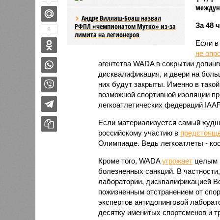
междуна
Андре Виллаш-Боаш назвал
За 48 
РФПЛ «чемпионатом Мутко» из-за
0
лимита на легионеров
Если в
не опр
агентства WADA в сокрытии допинг
дисквалификация, и двери на бол
них будут закрыты. Именно в тако
возможной спортивной изоляции п
легкоатлетических федераций IAA
Если материализуется самый худши
российскому участию в
предстоящ
Олимпиаде. Ведь легкоатлеты - ко
Кроме того, WADA
угрожает
целым р
болезненных санкций. В частности
лаборатории, дисквалификацией Вс
пожизненным отстранением от спор
экспертов антидопинговой лаборат
десятку именитых спортсменов и т