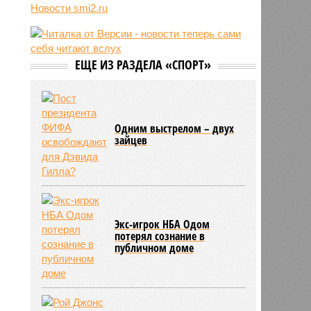
12:05
В Японии опять произошло
Новости smi2.ru
землетрясение
12:03
В Египте безработный мужчина
притворялся судьёй и вымогал
деньги
ЕЩЕ ИЗ РАЗДЕЛА «СПОРТ»
11:55
Учёные назвали неожиданный
способ снизить риск развития
диабета
Одним выстрелом – двух
зайцев
Экс-игрок НБА Одом
потерял сознание в
публичном доме