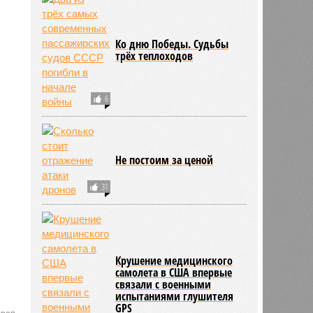
Ко дню Победы. Судьбы
трёх теплоходов
6
Не постоим за ценой
31
Крушение медицинского
самолета в США впервые
связали с военными
испытаниями глушителя
GPS
аров