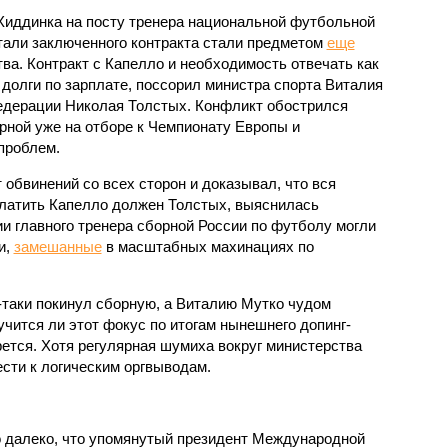
Хиддинка на посту тренера национальной футбольной
етали заключенного контракта стали предметом
еще
ва. Контракт с Капелло и необходимость отвечать как
а долги по зарплате, поссорил министра спорта Виталия
едерации Николая Толстых. Конфликт обострился
рной уже на отборе к Чемпионату Европы и
проблем.
 обвинений со всех сторон и доказывал, что вся
платить Капелло должен Толстых, выяснилась
и главного тренера сборной России по футболу могли
и,
замешанные
в масштабных махинациях по
-таки покинул сборную, а Виталию Мутко чудом
чится ли этот фокус по итогам нынешнего допинг-
рется. Хотя регулярная шумиха вокруг министерства
ести к логическим оргвыводам.
 далеко, что упомянутый президент Международной