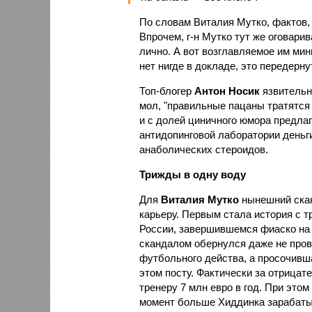
По словам Виталия Мутко, фактов,
Впрочем, г-н Мутко тут же оговарив
лично. А вот возглавляемое им мин
нет нигде в докладе, это передерну
Топ-блогер
Антон Носик
язвительно
мол, "правильные пацаны тратятся 
и с долей циничного юмора предла
антидопинговой лаборатории деньги
анаболических стероидов.
Трижды в одну воду
Для
Виталия Мутко
нынешний скан
карьеру. Первым стала история с 
России, завершившемся фиаско на 
скандалом обернулся даже не пров
футбольного действа, а просочивш
этом посту. Фактически за отрица
тренеру 7 млн евро в год. При этом
момент больше Хиддинка зарабатыв