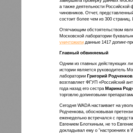
завершила проверку данных Москов
а также деятельности Российской ф
чиновников. Отчет, представленны
состоит более чем из 300 страниц.
Отягчающим обстоятельством являе
Московской лаборатории буквально
уничтожили
данные 1417 допинг-пр
Главный обвиняемый
Одним из главных действующих лиц
истории является руководитель Мо
лаборатории
Григорий Родченков
возглавляет ФГУП «Российский ант
года назад его сестра
Марина Род
торговлю допинговыми препаратами
Сегодня WADA настаивает на уволь
Родченкова, обосновывая претензии
еженедельно встречался с предста
Евгением Блоткиным, не то Евгени
докладывал ему о "настроениях в 