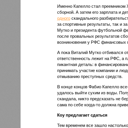
Именно Капелло стал преемником 
сборной. А затем его зарплата и д
одного
скандального разбирательст
за спортивные результаты, так и з
Мутко и президента футбольной ф
после провальных результатов сбо
возникновения у РФС финансовых 
А пока Виталий Мутко отбивался от
ответственность лежит на РФС, а 
пикантная деталь: в финансировани
принимать участие компании и люд
отмыванию преступных средств.
В конце концов Фабио Капелло все
удалось выйти сухим из воды. Полу
скандала, никто предсказать не бе
сама по себе когда-то должна прив
Коу предлагает сдаться
Тем временем все зашло настолько