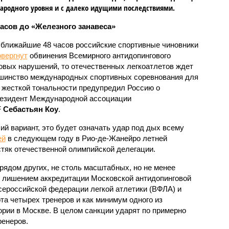
родного уровня и с далеко идущими последствиями.
часов до «Железного занавеса»
 ближайшие 48 часов российские спортивные чиновники
овергнут
обвинения Всемирного антидопингового
овых нарушений, то отечественных легкоатлетов ждет
ьшинство международных спортивных соревнования для
й жесткой тональности предупредил Россию о
резидент Международной ассоциации
F
Себастьян Коу
.
й вариант, это будет означать удар под дых всему
ей
в следующем году в Рио-де-Жанейро летней
стяк отечественной олимпийской делегации.
ядом других, не столь масштабных, но не менее
, лишением аккредитации Московской антидопинговой
ероссийской федерации легкой атлетики (ВФЛА) и
та четырех тренеров и как минимум одного из
ории в Москве. В целом санкции ударят по примерно
ренеров.