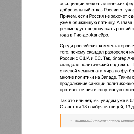
ассоциации легкоатлетических фе
добровольный отказ России от уча
Причем, если Россия не захочет сд
уже в ближайшую пятницу. А глав
рекомендует не допускать российск
года в Рио-де-Жанейро.
Среди российских комментаторов е
того, почему скандал разгорелся и
России с США и ЕС. Так, блогер Ан
скандале политический подтекст. П
отменой чемпионата мира по футбол
многие политики на Западе. Таким 
продолжение санкций политико-эко
противостояния в спортивную плос
Так это или нет, мы увидим уже в 
Станет ли 13 ноября пятницей, 13 д
*
Анатолий Несмиян внесен Минюс