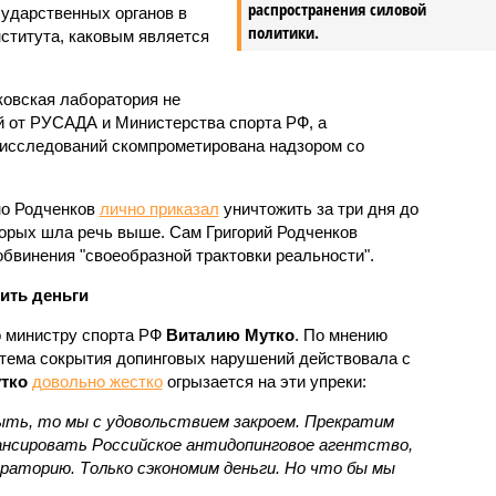
распространения силовой
ударственных органов в
политики.
ститута, каковым является
овская лаборатория не
 от РУСАДА и Министерства спорта РФ, а
 исследований скомпрометирована надзором со
но Родченков
лично приказал
уничтожить за три дня до
торых шла речь выше. Сам Григорий Родченков
бвинения "своеобразной трактовки реальности".
ить деньги
 министру спорта РФ
Виталию Мутко
. По мнению
стема сокрытия допинговых нарушений действовала с
тко
довольно жестко
огрызается на эти упреки:
ыть, то мы с удовольствием закроем. Прекратим
нсировать Российское антидопинговое агентство,
раторию. Только сэкономим деньги. Но что бы мы