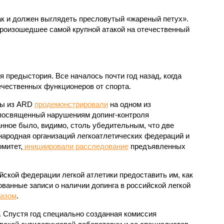
ак и должен выглядеть пресловутый «жареный петух».
роизошедшее самой крупной атакой на отечественный
я предыстория. Все началось почти год назад, когда
ечественных функционеров от спорта.
ты из ARD
продемонстрировали
на одном из
посвященный нарушениям допинг-контроля
нное было, видимо, столь убедительным, что две
ародная организаций легкоатлетических федераций и
митет,
инициировали расследование
предъявленных
йской федерации легкой атлетики предоставить им, как
ванные записи о наличии допинга в российской легкой
казом
.
е. Спустя год специально созданная комиссия