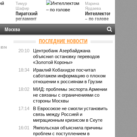
Тимур
Марина
Шафир
Ярдаева
Пиратский
Интеллектом
регламент
– по голове
Москва
ПОСЛЕДНИЕ НОВОСТИ
8514
20:10
Центробанк Азербайджана
объяснил остановку переводов
«Золотой Короны»
18:34
Ираклий Кобахидзе посчитал
саботажем информацию о плохом
отношении к россиянам в Грузии
18:02
МИД: проблемы экспорта Армении
не связаны с ограничениями со
стороны Москвы
17:14
В Евросоюзе не смогли установить
связь между Россией и
миграционным кризисом в Сеуте
16:01
Ямпольская объяснила причины
проблем с поступлением в