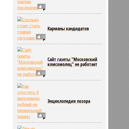
1
Карманы кандидатов
18
Сайт газеты "Московский
комсомолец" не работает
93
Энциклопедия позора
4