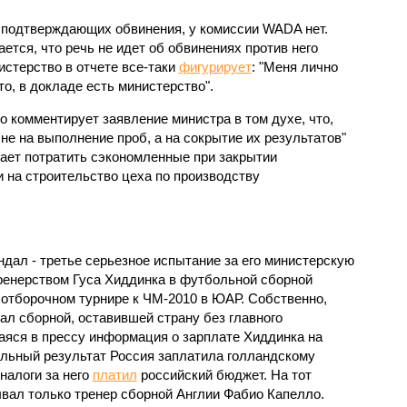
 подтверждающих обвинения, у комиссии WADA нет.
ается, что речь не идет об обвинениях против него
истерство в отчете все-таки
фигурирует
: "Меня лично
то, в докладе есть министерство".
 комментирует заявление министра в том духе, что,
не на выполнение проб, а на сокрытие их результатов"
гает потратить сэкономленные при закрытии
 на строительство цеха по производству
дал - третье серьезное испытание за его министерскую
тренерством Гуса Хиддинка в футбольной сборной
отборочном турнире к ЧМ-2010 в ЮАР. Собственно,
ал сборной, оставившей страну без главного
аяся в прессу информация о зарплате Хиддинка на
тельный результат Россия заплатила голландскому
 налоги за него
платил
российский бюджет. На тот
ал только тренер сборной Англии Фабио Капелло.