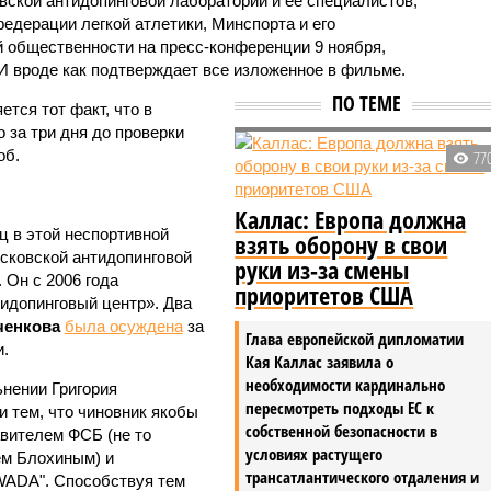
ской антидопинговой лаборатории и ее специалистов,
едерации легкой атлетики, Минспорта и его
й общественности на пресс-конференции 9 ноября,
 И вроде как подтверждает все изложенное в фильме.
ПО ТЕМЕ
тся тот факт, что в
 за три дня до проверки
об.
77
Каллас: Европа должна
 в этой неспортивной
взять оборону в свои
сковской антидопинговой
руки из-за смены
. Он с 2006 года
приоритетов США
идопинговый центр». Два
ченкова
была осуждена
за
Глава европейской дипломатии
.
Кая Каллас заявила о
необходимости кардинально
нении Григория
пересмотреть подходы ЕС к
 тем, что чиновник якобы
собственной безопасности в
вителем ФСБ (не то
условиях растущего
ем Блохиным) и
трансатлантического отдаления и
WADA". Способствуя тем