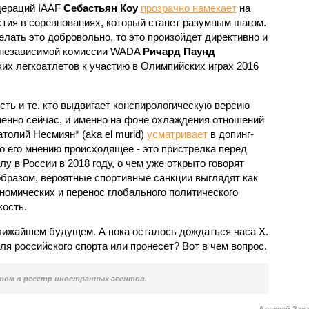
дераций IAAF
Себастьян Коу
прозрачно намекает
на
стия в соревнованиях, который станет разумным шагом.
елать это добровольно, то это произойдет директивно и
а независимой комиссии WADA
Ричард Паунд
их легкоатлетов к участию в Олимпийских играх 2016
сть и те, кто выдвигает конспирологическую версию
менно сейчас, и именно на фоне охлаждения отношений
атолий Несмиян* (aka el murid)
усматривает
в допинг-
о его мнению происходящее - это пристрелка перед
у в России в 2018 году, о чем уже открыто говорят
образом, вероятные спортивные санкции выглядят как
номических и перенос глобального политического
кость.
ближайшем будущем. А пока осталось дождаться часа Х.
ля российского спорта или пронесет? Вот в чем вопрос.
том в реестр иностранных агентов.
Алексей Зах