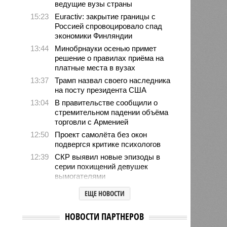
ведущие вузы страны
15:23
Euractiv: закрытие границы с
Россией спровоцировало спад
экономики Финляндии
13:44
Минобрнауки осенью примет
решение о правилах приёма на
платные места в вузах
13:37
Трамп назвал своего наследника
на посту президента США
13:04
В правительстве сообщили о
стремительном падении объёма
торговли с Арменией
12:50
Проект самолёта без окон
подвергся критике психологов
12:39
СКР выявил новые эпизоды в
серии похищений девушек
вымогателями
12:34
Хуснуллин заявил о
ЕЩЕ НОВОСТИ
необходимости проработки ж/д
выхода России к Индийскому
НОВОСТИ ПАРТНЕРОВ
океану