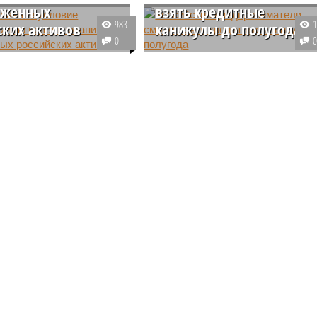
оженных
взять кредитные
983
ских активов
каникулы до полугода
0
ссия разработала
С 1 октября у предпринимателе
 в котором
из малого и среднего бизнеса, а
иваются возможные
также самозанятых граждан
 финансирования
появится возможность
краине без
оформления кредитных каникул
ния замороженных
на срок до 6 месяцев.
их активов.