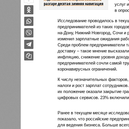
1
разгаре десятая зимняя навигация
услуг 
в опро
Исследование проводилось в текущ
предпринимателей из таких городов
на-Дону, Нижний Новгород, Сочи и 
изменил зарплатные ожидания рабо
Среди проблем предприниматели та
доставку – такое мнение высказал
инфляцию, снижение уровня доходо
предпринимателей сочли самой тру
коронавирусных ограничений.
К числу незначительных факторов,
налоги и рост зарплат сотруднико
их положение оказали закрытие гра
цифровых сервисов. 23% включили 
Ранее в текущем месяце исследов
показало, что российские предпри
для ведения бизнеса. Больше всег