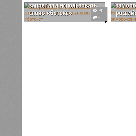
запретили использовать
замор
291
слово «ботокс»
россий
0
Американская
Еврокоми
фармацевтическая корпорация
документ,
Allergan, входящая в состав
рассматр
AbbVie, начала охоту на
сценарии
российских бизнесменов,
помощи У
использующих запатентованное
привлече
слово в названиях своих услуг.
российск