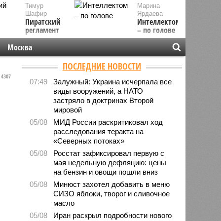
Тимур
Марина
Шафир
Ярдаева
Пиратский
Интеллектом
регламент
– по голове
Москва
ПОСЛЕДНИЕ НОВОСТИ
4307
07:49
Залужный: Украина исчерпала все
виды вооружений, а НАТО
застряло в доктринах Второй
мировой
05/08
МИД России раскритиковал ход
расследования теракта на
«Северных потоках»
05/08
Росстат зафиксировал первую с
мая недельную дефляцию: цены
на бензин и овощи пошли вниз
05/08
Минюст захотел добавить в меню
СИЗО яблоки, творог и сливочное
масло
05/08
Иран раскрыл подробности нового