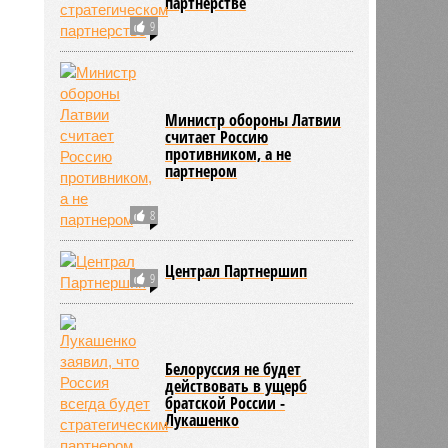
партнерстве
9
Министр обороны Латвии
считает Россию
противником, а не
партнером
8
Централ Партнершип
9
Белоруссия не будет
действовать в ущерб
братской России -
Лукашенко