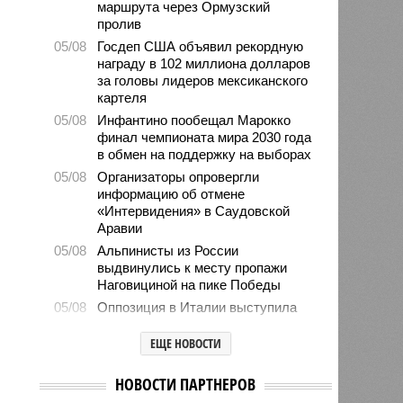
маршрута через Ормузский
пролив
05/08
Госдеп США объявил рекордную
награду в 102 миллиона долларов
за головы лидеров мексиканского
картеля
05/08
Инфантино пообещал Марокко
финал чемпионата мира 2030 года
в обмен на поддержку на выборах
05/08
Организаторы опровергли
информацию об отмене
«Интервидения» в Саудовской
Аравии
05/08
Альпинисты из России
выдвинулись к месту пропажи
Наговициной на пике Победы
05/08
Оппозиция в Италии выступила
против продолжения поставок
оружия Киеву
ЕЩЕ НОВОСТИ
05/08
Пенсионерка сожгла проданную по
«схеме Долиной» квартиру
НОВОСТИ ПАРТНЕРОВ