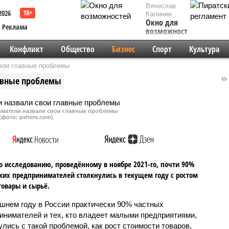
Вячеслав
2026
Калинин
Окно для
Реклама
возможностей
Конфликт
Общество
Бизнес
Спорт
Культура
вои главные проблемы
авные проблемы
матели назвали свои главные проблемы
(фото: pxhere.com)
о исследованию, проведённому в ноябре 2021-го, почти 90%
ких предпринимателей столкнулись в текущем году с ростом
товары и сырьё.
шнем году в России практически 90% частных
инимателей и тех, кто владеет малыми предприятиями,
улись с такой проблемой, как рост стоимости товаров,