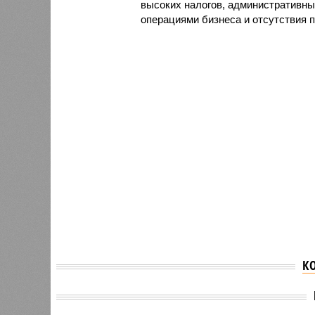
высоких налогов, административны
операциями бизнеса и отсутствия 
К
Назван
Российским
Евроко
предпринимателям
исполь