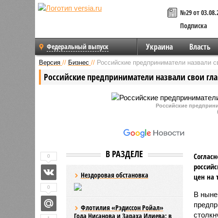
№29 от 03.08.
Подписка
Украина
Власть
Федеральный выпуск
Версия
//
Бизнес
//
Российские предприниматели назвали с
Российские предприниматели назвали свои гл
Российские предприни
В РАЗДЕЛЕ
Согласн
0
российс
Нездоровая обстановка
цен на 
0
В ныне
предпр
Флотилия «Рэдиссон Ройал»
столкн
Года Нисанова и Зараха Илиева: в