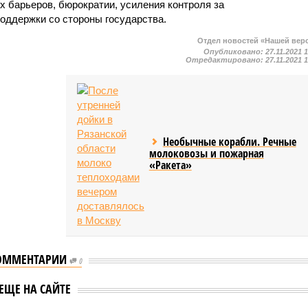
х барьеров, бюрократии, усиления контроля за
поддержки со стороны государства.
Отдел новостей «Нашей вер
Опубликовано:
27.11.2021 
Отредактировано:
27.11.2021 
Необычные корабли. Речные
молоковозы и пожарная
«Ракета»
ОММЕНТАРИИ
0
о главное условие
миссии по
Российские
ЕЩЕ НА САЙТЕ
зованию
предприниматели смогу