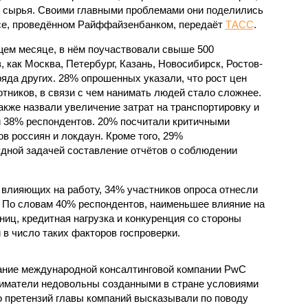
и сырья. Своими главными проблемами они поделились
се, проведённом Райффайзенбанком, передаёт
ТАСС
.
ем месяце, в нём поучаствовали свыше 500
, как Москва, Петербург, Казань, Новосибирск, Ростов-
ряда других. 28% опрошенных указали, что рост цен
тников, в связи с чем нанимать людей стало сложнее.
кже назвали увеличение затрат на транспортировку и
и 38% респондентов. 20% посчитали критичными
в россиян и локдаун. Кроме того, 29%
дной задачей составление отчётов о соблюдении
 влияющих на работу, 34% участников опроса отнесли
в. По словам 40% респондентов, наименьшее влияние на
ниц, кредитная нагрузка и конкуренция со стороны
в число таких факторов госпроверки.
ание международной консалтинговой компании PwC
ниматели недовольны созданными в стране условиями
о претензий главы компаний высказывали по поводу