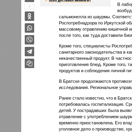
В лабо
0
возбуд
сальмонелла из шаурмы. Соответ
Роспотребнадзора по Иркутской обл
массовому отравлению кишечной и
после того, как туда доставили би
Кроме того, специалисты Роспотр
санитарного законодательства в к
некачественный продукт. В частнос
приготовления блюд. Кроме того, 
продуктов и соблюдения личной ги
В Братске продолжаются противоэ
исследования. Региональное управ
Ранее стало известно, что в Братс
потребовалась госпитализация. Сре
детей. У пострадавших была выявл
отравление с употреблением шаур
временно приостановлена. Его вла
уголовное дело о производстве, хр