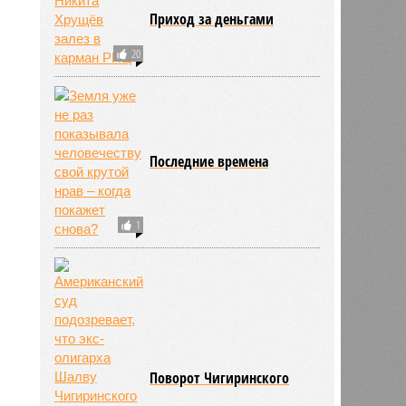
Приход за деньгами
20
Последние времена
1
ьхин
Поворот Чигиринского
11:09
11:09