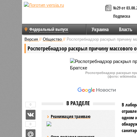
№29 от 03.08.
Подписка
Украина
Власть
Федеральный выпуск
Версия
//
Общество
//
Роспотребнадзор раскрыл причину м
Роспотребнадзор раскрыл причину массового о
Роспотребнадзор раскрыл пр
(фото: wikimedia
В РАЗДЕЛЕ
В лабор
0
отравле
Реанимация трамваю
одном и
обнару
0
санитар
Ozon доставил менингит