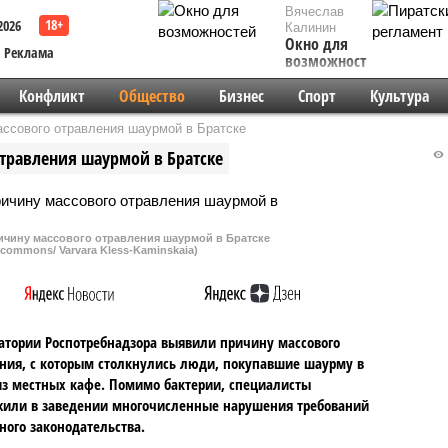
Вячеслав
2026
Калинин
Окно для
Реклама
возможностей
Конфликт
Общество
Бизнес
Спорт
Культура
ассового отравления шаурмой в Братске
травления шаурмой в Братске
ичину массового отравления шаурмой в Братске
 commons/ Varvara Kless-Kaminskaia)
атории Роспотребнадзора выявили причину массового
ния, с которым столкнулись люди, покупавшие шаурму в
з местных кафе. Помимо бактерии, специалисты
жили в заведении многочисленные нарушения требований
ного законодательства.