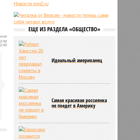
трёхмесячного сына
Новости smi2.ru
07/08
Сергей Миронов выступил за
увеличение пенсий детям,
потерявшим родителей
ЕЩЕ ИЗ РАЗДЕЛА «ОБЩЕСТВО»
07/08
Финляндия захотела использовать
приграничные болота против
асов
России
12:50
12:50
Идеальный американец
Самая красивая россиянка
не поедет в Америку