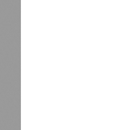
года на «Станцию Л» в полном объ
меньшего масштаба?
Источник: https://avaho.ru/novos
y
Если да, то на каком основании д
(декабрь 2026 – март 2028), если 
отсутствию техники на площадке, 
строй продолжают
фигурировать
в 
порталах.
Для почти четырёх тысяч будущих 
календарём, а очередными перенос
продолжают указывать даты сдачи,
ней по-прежнему не видно признако
не превращаются ли сроки ввода в
реальным положением дел? Именно 
дольщики ЖК «Станция Л».