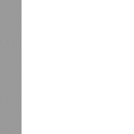
Украинскому кандидату в
конгресс США запретили
приходить на пляж после драки
К
Новости smi2.ru
Версия
//
Общество
//
Земля уже не раз показывала человеч
Последние времена
Земля уже не раз показывала человечеству свой