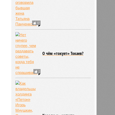
87
О чём «токует» Токаев?
2
758