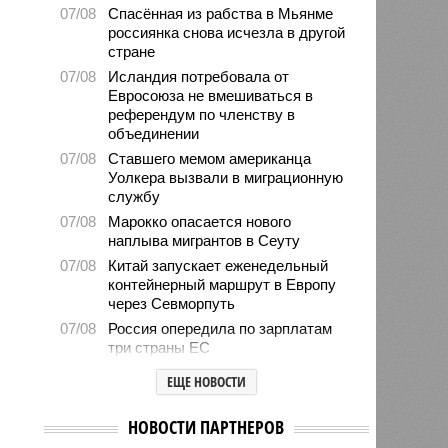
07/08
Спасённая из рабства в Мьянме
россиянка снова исчезла в другой
стране
07/08
Исландия потребовала от
Евросоюза не вмешиваться в
референдум по членству в
объединении
07/08
Ставшего мемом американца
Уолкера вызвали в миграционную
службу
07/08
Марокко опасается нового
наплыва мигрантов в Сеуту
07/08
Китай запускает еженедельный
контейнерный маршрут в Европу
через Севморпуть
07/08
Россия опередила по зарплатам
три страны ЕС
07/08
Александр Лукашенко призвал
ЕЩЕ НОВОСТИ
белорусов скупать пустующие
избы
НОВОСТИ ПАРТНЕРОВ
07/08
Девушка объяснила убийство