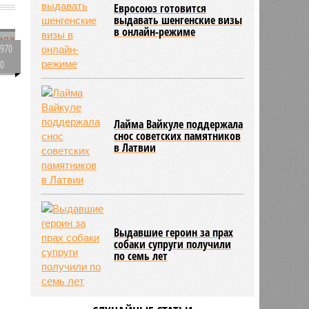
Евросоюз готовится
выдавать шенгенские визы
в онлайн-режиме
970
0
Лайма Вайкуле поддержала
снос советских памятников
335
в Латвии
й
е
Выдавшие героин за прах
собаки супруги получили
по семь лет