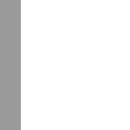
конструкций, устранение проектных
отчётности дольщики не видят. Ни C
подтверждают ни соблюдения графи
выполненных работ.
Напрашивается закономерный вопро
(достраивать проблемные объекты 
масштабируется на Люблино? И озн
реальности подрядчик по «Станци
лагеря у объекта в 2025–2026 года
в личном общении нам перестали 
рассказывают расстроенные дольщ
Казалось бы, формально ответстве
Suns Development – банкрот, часть 
бенефициар компании находится под
проблемных объектов группы – «Ста
согласно информации на сайтах Capi
объектов уже сданы или близки к с
пострадавших дольщиков (3908 квар
стройплощадкой без стройки. Возни