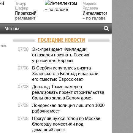
Тимур
Марина
Шафир
Ярдаева
Пиратский
Интеллектом
регламент
– по голове
Москва
ПОСЛЕДНИЕ НОВОСТИ
2036
07/08
Экс-президент Финляндии
отказался признать Россию
угрозой для Европы
07/08
В Сербии испугались визита
Зеленского в Белград и назвали
его «местью Евросоюза»
07/08
Дональд Трамп намерен
реализовать проект строительства
бального зала в Белом доме
07/08
Лондонская полиция лишится 1000
рабочих мест
07/08
Прогулявшуюся голой по Москве
блогершу поместили под
домашний арест