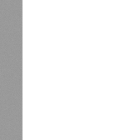
В РАЗДЕЛЕ
Пока в 
0
получаю
Ваш счёт
соответ
жилищно
0
станций
сказать
«Единая Россия» против своего
назначенца
0
ЖК «Светлый мир «Станция Л»: та 
та же
анонсированная
схема дострой
прошедшие два года результатов, п
информации
из профильных портал
декабрю 2026 г., вторую – к марту 2
задается вопросом: как эти сроки
площадке, по свидетельствам доль
техника отсутствует. Ни бетононас
подрядчиков. При том, что до «дек
Если в «Сказочном лесу» техзаказч
90%, затем 97%, с конкретными и