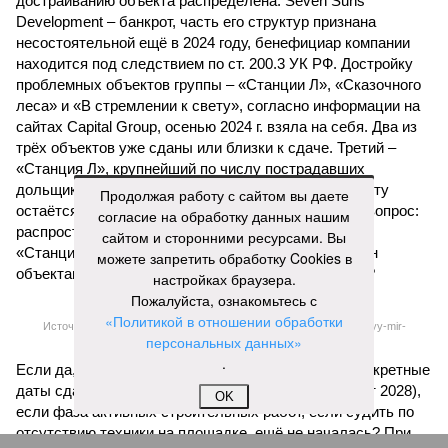
достраиванию объекта распределена. Seven Suns
Development – банкрот, часть его структур признана
несостоятельной ещё в 2024 году, бенефициар компании
находится под следствием по ст. 200.3 УК РФ. Достройку
проблемных объектов группы – «Станции Л», «Сказочного
леса» и «В стремлении к свету», согласно информации на
сайтах Capital Group, осенью 2024 г. взяла на себя. Два из
трёх объектов уже сданы или близки к сдаче. Третий –
«Станция Л», крупнейший по числу пострадавших
дольщиков (3908 квартир в пяти корпусах) – по факту
Продолжая работу с сайтом вы даете
остаётся стройплощадкой без стройки. Возникает вопрос:
согласие на обработку данных нашим
распространяется ли договорённость 2024 года на
сайтом и сторонними ресурсами. Вы
«Станцию Л» в полном объёме или приоритет отдан
можете запретить обработку Cookies в
объектам мешей сложности и меньшего масштаба?
настройках браузера.
Пожалуйста, ознакомьтесь с
«Политикой в отношении обработки
Источник: https://avaho.ru/novostroyka/moskva/uvao/lyublino/svetlyy-mir-
stantsiya-l/9303640/?ysclid=msemqdok6w326352116
персональных данных»
.
Если да, то на каком основании декларируются конкретные
даты сдачи жилого комплекса (декабрь 2026 – март 2028),
OK
если фаза активных строительных работ, если судить по
отсутствию техники на площадке, ещё не началась? При