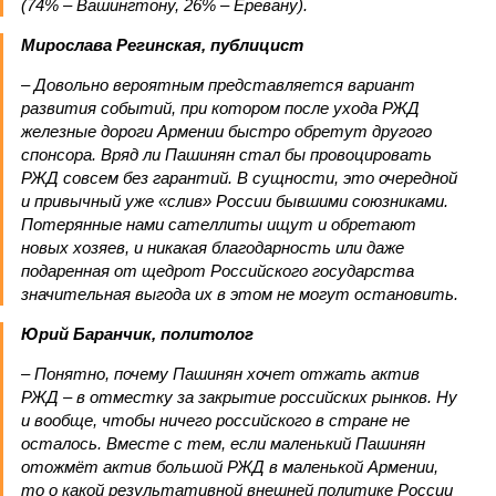
(74% – Вашингтону, 26% – Еревану).
Мирослава Регинская, публицист
– Довольно вероятным представляется вариант
развития событий, при котором после ухода РЖД
железные дороги Армении быстро обретут другого
спонсора. Вряд ли Пашинян стал бы провоцировать
РЖД совсем без гарантий. В сущности, это очередной
и привычный уже «слив» России бывшими союзниками.
Потерянные нами сателлиты ищут и обретают
новых хозяев, и никакая благодарность или даже
подаренная от щедрот Российского государства
значительная выгода их в этом не могут остановить.
Юрий Баранчик, политолог
– Понятно, почему Пашинян хочет отжать актив
РЖД – в отместку за закрытие российских рынков. Ну
и вообще, чтобы ничего российского в стране не
осталось. Вместе с тем, если маленький Пашинян
отожмёт актив большой РЖД в маленькой Армении,
то о какой результативной внешней политике России