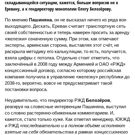
складывающейся ситуации, кажется, больше вопросов не к
Еревану, а к гендиректору монополии Олегу Белозёрову.
По мнению
Пашиняна
, он не высказал ничего из ряда вон
выходящего. Дескать, Ереван считает транспортную сеть
своей собственностью и теперь намерен просить за аренду
«железки» означенную сумму. При этом, как отмечают
эксперты, армянская сторона, выставляя этот счёт, не
раскрыла методику его калькуляции, то есть, получается,
взяла цифры с потолка. Отдельно стоит отметить, что
заключённый в 2008 году между Арменией и ОАО «РЖД»
концессионный договор, согласно которому российская
компания получила в управление «железку» республики до
2038-го, вероятно, вовсе не предусматривает такой
постановки вопроса.
Неудивительно, что гендиректор РЖД
Белозёров
,
реагируя на словесные интервенции Пашиняна, выступил
со словно растерянно-обиженным комментарием. И,
кажется, стало только хуже. Как отметил менеджер, ЮКЖД
и РЖД
«последовательно и в полном объёме исполняют
взятые на себя обязательства в рамках концессионного