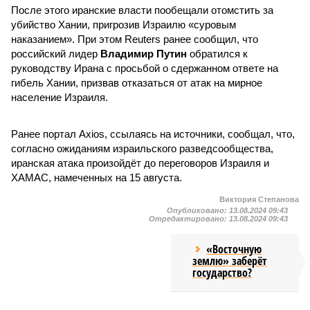
После этого иранские власти пообещали отомстить за
убийство Хании, пригрозив Израилю «суровым
наказанием». При этом Reuters ранее сообщил, что
российский лидер
Владимир Путин
обратился к
руководству Ирана с просьбой о сдержанном ответе на
гибель Хании, призвав отказаться от атак на мирное
население Израиля.
Ранее портал Axios, ссылаясь на источники, сообщал, что,
согласно ожиданиям израильского разведсообщества,
иранская атака произойдёт до переговоров Израиля и
ХАМАС, намеченных на 15 августа.
Виктория Степанова
Опубликовано:
13.08.2024 09:43
Отредактировано:
13.08.2024 09:43
«Восточную
землю» заберёт
государство?