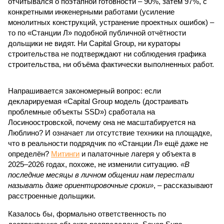
отчитывался о поэтапной готовности – 90%, затем 97%, с
конкретными инженерными работами (усиление
монолитных конструкций, устранение проектных ошибок) –
то по «Станции Л» подобной публичной отчётности
дольщики не видят. Ни Capital Group, ни кураторы
строительства не подтверждают ни соблюдения графика
строительства, ни объёма фактически выполненных работ.
Напрашивается закономерный вопрос: если
декларируемая «Capital Group модель (достраивать
проблемные объекты SSD») сработала на
Лосиноостровской, почему она не масштабируется на
Люблино? И означает ли отсутствие техники на площадке,
что в реальности подрядчик по «Станции Л» ещё даже не
определён?
Митинги
и палаточные лагеря у объекта в
2025–2026 годах, похоже, не изменили ситуацию.
«В
последние месяцы в личном общении нам перестали
называть даже ориентировочные сроки»
, – рассказывают
расстроенные дольщики.
Казалось бы, формально ответственность по