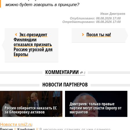
можно будет говорить в принципе?
Иван Дмитриев
Опубликовано:
08.08.2026 17:00
Отредактировано:
08.08.2026 17:00
Экс-президент
Посол ты на!
Финляндии
отказался признать
Россию угрозой для
Европы
КОММЕНТАРИИ
0
НОВОСТИ ПАРТНЕРОВ
Дмитриев: только правые
Россия собирается наказать EC
партии могут спасти Европу от
за блокировку активов
мигрантов
Новости smi2.ru
Версия
//
Конфликт
//
В нескольких станциях от уже сданного