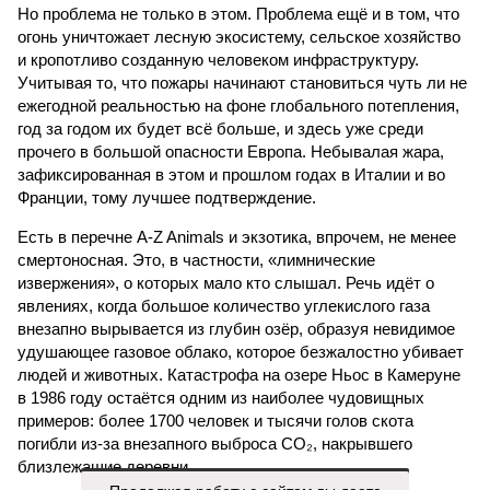
Но проблема не только в этом. Проблема ещё и в том, что
огонь уничтожает лесную экосистему, сельское хозяйство
и кропотливо созданную человеком инфраструктуру.
Учитывая то, что пожары начинают становиться чуть ли не
ежегодной реальностью на фоне глобального потепления,
год за годом их будет всё больше, и здесь уже среди
прочего в большой опасности Европа. Небывалая жара,
зафиксированная в этом и прошлом годах в Италии и во
Франции, тому лучшее подтверждение.
Есть в перечне A-Z Animals и экзотика, впрочем, не менее
смертоносная. Это, в частности, «лимнические
извержения», о которых мало кто слышал. Речь идёт о
явлениях, когда большое количество углекислого газа
внезапно вырывается из глубин озёр, образуя невидимое
удушающее газовое облако, которое безжалостно убивает
людей и животных. Катастрофа на озере Ньос в Камеруне
в 1986 году остаётся одним из наиболее чудовищных
примеров: более 1700 человек и тысячи голов скота
погибли из-за внезапного выброса CO₂, накрывшего
близлежащие деревни.