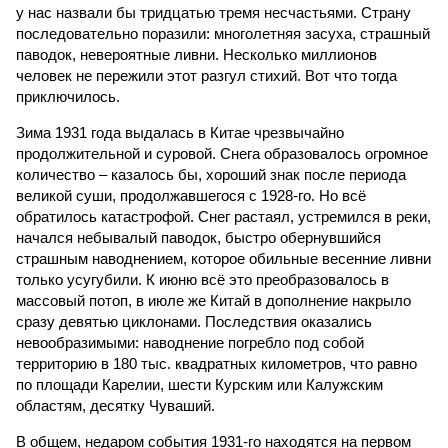
у нас назвали бы тридцатью тремя несчастьями. Страну
последовательно поразили: многолетняя засуха, страшный
паводок, невероятные ливни. Несколько миллионов
человек не пережили этот разгул стихий. Вот что тогда
приключилось.
Зима 1931 года выдалась в Китае чрезвычайно
продолжительной и суровой. Снега образовалось огромное
количество – казалось бы, хороший знак после периода
великой суши, продолжавшегося с 1928-го. Но всё
обратилось катастрофой. Снег растаял, устремился в реки,
начался небывалый паводок, быстро обернувшийся
страшным наводнением, которое обильные весенние ливни
только усугубили. К июню всё это преобразовалось в
массовый потоп, в июле же Китай в дополнение накрыло
сразу девятью циклонами. Последствия оказались
невообразимыми: наводнение погребло под собой
территорию в 180 тыс. квадратных километров, что равно
по площади Карелии, шести Курским или Калужским
областям, десятку Чуваший.
В общем, недаром события 1931-го находятся на первом