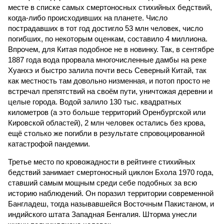
месте в списке самых смертоносных стихийных бедствий,
когда-либо происходивших на планете. Число
пострадавших в тот год достигло 53 млн человек, число
погибших, по некоторым оценкам, составило 4 миллиона.
Впрочем, для Китая подобное не в новинку. Так, в сентябре
1887 года вода прорвала многочисленные дамбы на реке
Хуанхэ и быстро залила почти весь Северный Китай, так
как местность там довольно низменная, и потоп просто не
встречал препятствий на своём пути, уничтожая деревни и
целые города. Водой залило 130 тыс. квадратных
километров (а это больше территорий Оренбургской или
Кировской областей), 2 млн человек остались без крова,
ещё столько же погибли в результате спровоцированной
катастрофой пандемии.
Третье место по кровожадности в рейтинге стихийных
бедствий занимает смертоносный циклон Бхола 1970 года,
ставший самым мощным среди себе подобных за всю
историю наблюдений. Он поразил территории современной
Бангладеш, тогда называвшейся Восточным Пакистаном, и
индийского штата Западная Бенгалия. Шторма унесли