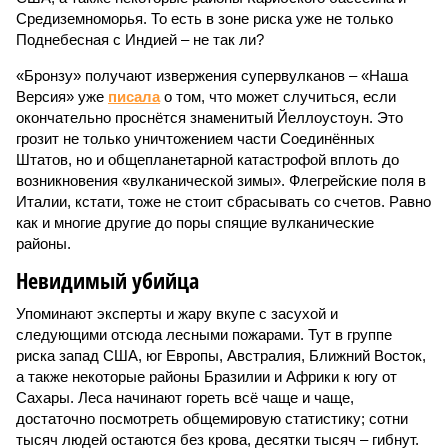
Средиземноморья. То есть в зоне риска уже не только
Поднебесная с Индией – не так ли?
«Бронзу» получают извержения супервулканов – «Наша
Версия» уже
писала
о том, что может случиться, если
окончательно проснётся знаменитый Йеллоустоун. Это
грозит не только уничтожением части Соединённых
Штатов, но и общепланетарной катастрофой вплоть до
возникновения «вулканической зимы». Флегрейские поля в
Италии, кстати, тоже не стоит сбрасывать со счетов. Равно
как и многие другие до поры спящие вулканические
районы.
Невидимый убийца
Упоминают эксперты и жару вкупе с засухой и
следующими отсюда лесными пожарами. Тут в группе
риска запад США, юг Европы, Австралия, Ближний Восток,
а также некоторые районы Бразилии и Африки к югу от
Сахары. Леса начинают гореть всё чаще и чаще,
достаточно посмотреть общемировую статистику; сотни
тысяч людей остаются без крова, десятки тысяч – гибнут.