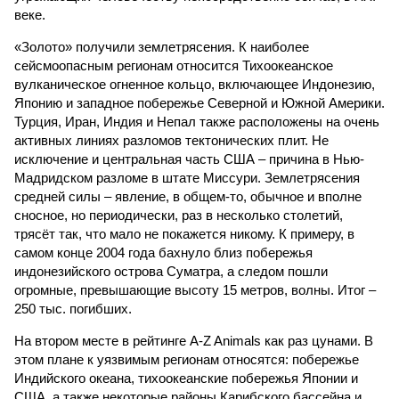
веке.
«Золото» получили землетрясения. К наиболее
сейсмоопасным регионам относится Тихоокеанское
вулканическое огненное кольцо, включающее Индонезию,
Японию и западное побережье Северной и Южной Америки.
Турция, Иран, Индия и Непал также расположены на очень
активных линиях разломов тектонических плит. Не
исключение и центральная часть США – причина в Нью-
Мадридском разломе в штате Миссури. Землетрясения
средней силы – явление, в общем-то, обычное и вполне
сносное, но периодически, раз в несколько столетий,
трясёт так, что мало не покажется никому. К примеру, в
самом конце 2004 года бахнуло близ побережья
индонезийского острова Суматра, а следом пошли
огромные, превышающие высоту 15 метров, волны. Итог –
250 тыс. погибших.
На втором месте в рейтинге A-Z Animals как раз цунами. В
этом плане к уязвимым регионам относятся: побережье
Индийского океана, тихо­океанские побережья Японии и
США, а также некоторые районы Карибского бассейна и