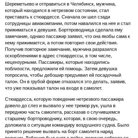
Шереметьево и отправиться в Челябинск, мужчина,
который находился в нетрезвом состоянии, стал
приставать к стюардессе. Сначала он шел сзади
сотрудницы авиакомпании, потом навалился на нее и стал
прижиматься к девушке. Бортпроводница сделала ему
замечание, однако пассажир заявил, что она якобы сама к
нему прижимается, а потом повторил свои действия.
Получив повторное замечание, мужчина разразился
оскорблениями в адрес стюардессы, в том числе,
нецензурными. Пассажиры, которые находились
поблизости, предложили ей помощь. Затем девушка
попросила, чтобы дебошир предъявил ей посадочный
талон. Он в грубой форме отказался это делать, заявив,
что уже показывал талон на входе в самолет.
Стюардесса, которую поведение нетрезвого пассажира
довело до слез и вызвало у нее тремор рук, ушла в
переднюю часть самолета, рассказав о случившемся
старшему бортпроводнику, которая, в свою очередь,
доложила о ситуации командиру воздушного судна. Было
принято решение вызвать на борт самолета наряд
полиции. Дебошир был снят с рейса, полиция собрала со