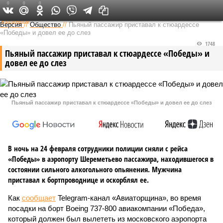
0
0
0
Федеральный выпуск
Версия
//
Общество
//
Пьяный пассажир приставал к стюардессе
«Победы» и довел ее до слез
1748
Пьяный пассажир приставал к стюардессе «Победы» и
довел ее до слез
Пьяный пассажир приставал к стюардессе «Победы» и довел ее до слез
В ночь на 24 февраля сотрудники полиции сняли с рейса
«Победы» в аэропорту Шереметьево пассажира, находившегося в
состоянии сильного алкогольного опьянения. Мужчина
приставал к бортпроводнице и оскорблял ее.
Как
сообщает
Telegram-канал «Авиаторщина», во время
посадки на борт Boeing 737-800 авиакомпании «Победа»,
который должен был вылететь из московского аэропорта