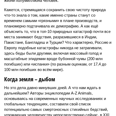
жизни полумиллиона человек.
Кажется, стремящаяся сохранить свою чистоту природа
что-то знала о том, какие именно страны станут со
временем самыми «грязными» в плане производств, и
планомерно подтачивала их демографию. А как ещё
объяснить то, что в топ-10 природных катастроф почти все
места занимают бедствия, разразившиеся в Индии,
Пакистане, Бангладеш и Турции? Что характерно, Россию и
Европу подобные катастрофы никогда не затрагивали,
здесь беды были другими, включая массовый голод и
масштабные эпидемии вроде бубонной чумы (200 млн
погибших) или «испанки» (по разным оценкам, от 17,4 до
100 млн погибших во всём мире).
Когда земля – дыбом
Но это дела давно минувших дней. А что нам ждать в
дальнейшем? Авторы энциклопедии A-Z Animals,
основываясь на современных научных исследованиях и
глобальных тенденциях, составили свой список
потенциально самых смертоносных стихийных бедствий,
угрожающих человечеству непосредственно сейчас, в XXI