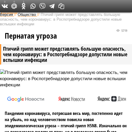
0
0
1
Федеральный выпуск
Версия
//
Общество
//
Птичий грипп может представлять большую
опасность, чем коронавирус: в Роспотребнадзоре допустили новые
вспышки инфекции
5719
Пернатая угроза
Птичий грипп может представлять большую опасность,
чем коронавирус: в Роспотребнадзоре допустили новые
вспышки инфекции
Пандемия коронавируса, потрясшая весь мир, постепенно идет
на убыль, но над человечеством повисла новая
эпидемиологическая угроза – птичий грипп H5N8. Изначально он
не передавался людям от птиц, но в последнее время было