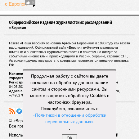
14
Общероссийское издание журналистских расследований
«Версия»
Газета «Наша версия» основана Артёмом Боровиком в 1998 году как газета
расследований. Официальный сайт «Версия» публикует материалы
штатных и внештатных журналистов газеты и пристально следит за
событиями и новостями, происходящими в России, Украине, странах СНГ,
Америке и других государств, с которыми пересекается внешняя политика
РФ.
Наименование:
Cетевое издание «Версия»
Продолжая работу с сайтом вы даете
Учредитель:
ООО «Версия»,
Главный редактор:
Горевой Р. Г.
согласие на обработку данных нашим
Регистрационный номер Роскомнадзора:
ЭЛ № ФС 77 - 72681 от
04.05.2018 г.
сайтом и сторонними ресурсами. Вы
Адрес электронной почты и телефон редакции:
versia@versia.ru,
можете запретить обработку Cookies в
+74952760348
настройках браузера.
Пожалуйста, ознакомьтесь с
«Политикой в отношении обработки
персональных данных»
© «Версия»
18+
Все права защищены
.
Использование материалов «Версии» без индексируемой
OK