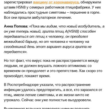
зарегистрировал
вакцину от коронавируса
, обнаружили
штамм H5N8 у семерых работников птицефабрики. У них
наблюдались простудные симптомы – першение в горле.
Все они прошли амбулаторное лечение.
Анна Попова
:
«Пока мы видим, что новый возбудитель, а
он уже теперь новый, гриппа птиц А(H5N8) способен
передаваться от птиц к человеку, он преодолел
межвидовой барьер, но от человека к человеку на
сегодняшний день этот вариант вируса гриппа не
передается».
Но тот факт, что вирус пока не распространяется между
людьми, не должен внушать ложного оптимизма: со
временем он преодолеет и это препятствие. Как скоро это
произойдет, покажет время.
В Роспотребнадзоре указали, что распространение
инфекции удалось предотвратить, а все, кто заразился от
птиц, имели легкие симптомы, и их жизни ничто не
угрожало. Сейчас они уже полностью выздоровели.
Выявленная вспышка позволила ученым получить