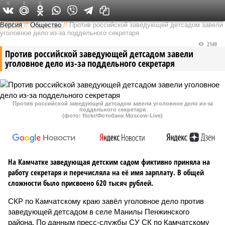
0
0
0
Федеральный выпуск
Версия
//
Общество
//
Против российской заведующей детсадом завели
уголовное дело из-за поддельного секретаря
2140
Против российской заведующей детсадом завели
уголовное дело из-за поддельного секретаря
Против российской заведующей детсадом завели уголовное дело из-за
поддельного секретаря
(фото: flickr/Фотобанк Moscow-Live)
На Камчатке заведующая детским садом фиктивно приняла на
работу секретаря и перечисляла на её имя зарплату. В общей
сложности было присвоено 620 тысяч рублей.
СКР по Камчатскому краю завёл уголовное дело против
заведующей детсадом в селе Манилы Пенжинского
района. По данным пресс-службы СУ СК по Камчатскому