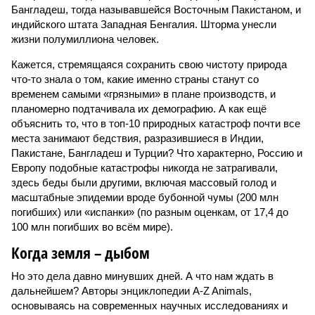
Бангладеш, тогда называвшейся Восточным Пакистаном, и
индийского штата Западная Бенгалия. Шторма унесли
жизни полумиллиона человек.
Кажется, стремящаяся сохранить свою чистоту природа
что-то знала о том, какие именно страны станут со
временем самыми «грязными» в плане производств, и
планомерно подтачивала их демографию. А как ещё
объяснить то, что в топ-10 природных катастроф почти все
места занимают бедствия, разразившиеся в Индии,
Пакистане, Бангладеш и Турции? Что характерно, Россию и
Европу подобные катастрофы никогда не затрагивали,
здесь беды были другими, включая массовый голод и
масштабные эпидемии вроде бубонной чумы (200 млн
погибших) или «испанки» (по разным оценкам, от 17,4 до
100 млн погибших во всём мире).
Когда земля – дыбом
Но это дела давно минувших дней. А что нам ждать в
дальнейшем? Авторы энциклопедии A-Z Animals,
основываясь на современных научных исследованиях и