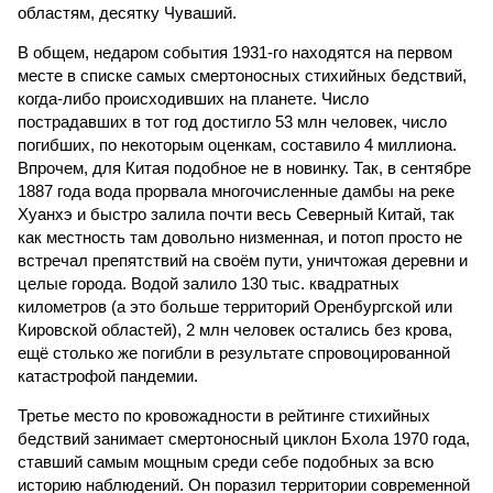
областям, десятку Чуваший.
В общем, недаром события 1931-го находятся на первом
месте в списке самых смертоносных стихийных бедствий,
когда-либо происходивших на планете. Число
пострадавших в тот год достигло 53 млн человек, число
погибших, по некоторым оценкам, составило 4 миллиона.
Впрочем, для Китая подобное не в новинку. Так, в сентябре
1887 года вода прорвала многочисленные дамбы на реке
Хуанхэ и быстро залила почти весь Северный Китай, так
как местность там довольно низменная, и потоп просто не
встречал препятствий на своём пути, уничтожая деревни и
целые города. Водой залило 130 тыс. квадратных
километров (а это больше территорий Оренбургской или
Кировской областей), 2 млн человек остались без крова,
ещё столько же погибли в результате спровоцированной
катастрофой пандемии.
Третье место по кровожадности в рейтинге стихийных
бедствий занимает смертоносный циклон Бхола 1970 года,
ставший самым мощным среди себе подобных за всю
историю наблюдений. Он поразил территории современной