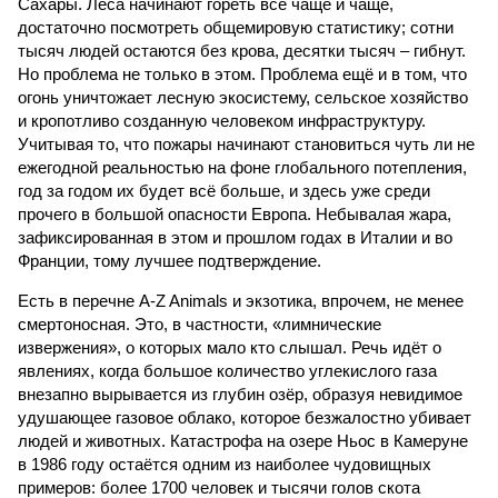
Сахары. Леса начинают гореть всё чаще и чаще,
достаточно посмотреть общемировую статистику; сотни
тысяч людей остаются без крова, десятки тысяч – гибнут.
Но проблема не только в этом. Проблема ещё и в том, что
огонь уничтожает лесную экосистему, сельское хозяйство
и кропотливо созданную человеком инфраструктуру.
Учитывая то, что пожары начинают становиться чуть ли не
ежегодной реальностью на фоне глобального потепления,
год за годом их будет всё больше, и здесь уже среди
прочего в большой опасности Европа. Небывалая жара,
зафиксированная в этом и прошлом годах в Италии и во
Франции, тому лучшее подтверждение.
Есть в перечне A-Z Animals и экзотика, впрочем, не менее
смертоносная. Это, в частности, «лимнические
извержения», о которых мало кто слышал. Речь идёт о
явлениях, когда большое количество углекислого газа
внезапно вырывается из глубин озёр, образуя невидимое
удушающее газовое облако, которое безжалостно убивает
людей и животных. Катастрофа на озере Ньос в Камеруне
в 1986 году остаётся одним из наиболее чудовищных
примеров: более 1700 человек и тысячи голов скота