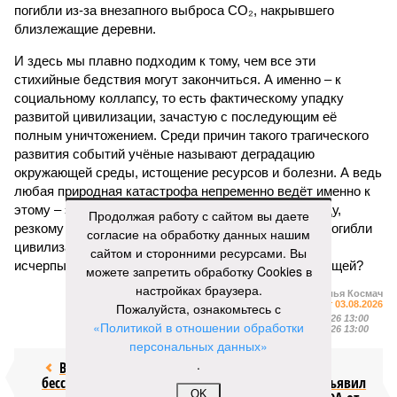
погибли из-за внезапного выброса CO₂, накрывшего
близлежащие деревни.
И здесь мы плавно подходим к тому, чем все эти
стихийные бедствия могут закончиться. А именно – к
социальному коллапсу, то есть фактическому упадку
развитой цивилизации, зачастую с последующим её
полным уничтожением. Среди причин такого трагического
развития событий учёные называют деградацию
окружающей среды, истощение ресурсов и болезни. А ведь
любая природная катастрофа непременно ведёт именно к
этому – экономическому кризису, эпидемиям, голоду,
Продолжая работу с сайтом вы даете
резкому сокращению численности населения. Так погибли
согласие на обработку данных нашим
цивилизации шумеров, майя, кхмеров – список не
сайтом и сторонними ресурсами. Вы
исчерпывающий. Какая цивилизация будет следующей?
можете запретить обработку Cookies в
настройках браузера.
Илья Космач
Газета
«Наша версия» №29 от 03.08.2026
Пожалуйста, ознакомьтесь с
Опубликовано:
05.08.2026 13:00
«Политикой в отношении обработки
Отредактировано:
05.08.2026 13:00
персональных данных»
.
Возраст
Инфантино
бессмертия
отступил и объявил
OK