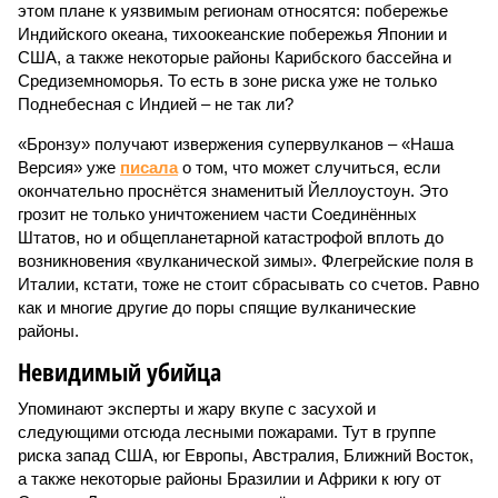
этом плане к уязвимым регионам относятся: побережье
Индийского океана, тихо­океанские побережья Японии и
США, а также некоторые районы Карибского бассейна и
Средиземноморья. То есть в зоне риска уже не только
Поднебесная с Индией – не так ли?
«Бронзу» получают извержения супервулканов – «Наша
Версия» уже
писала
о том, что может случиться, если
окончательно проснётся знаменитый Йеллоустоун. Это
грозит не только уничтожением части Соединённых
Штатов, но и общепланетарной катастрофой вплоть до
возникновения «вулканической зимы». Флегрейские поля в
Италии, кстати, тоже не стоит сбрасывать со счетов. Равно
как и многие другие до поры спящие вулканические
районы.
Невидимый убийца
Упоминают эксперты и жару вкупе с засухой и
следующими отсюда лесными пожарами. Тут в группе
риска запад США, юг Европы, Австралия, Ближний Восток,
а также некоторые районы Бразилии и Африки к югу от