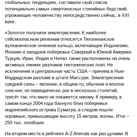
глобальных тенденциях, составили свой список
потенциально самых смертоносных стихийных бедствий,
угрожающих человечеству непосредственно сейчас, в XXI
веке.
«Золото» получили землетрясения. К наиболее
сейсмоопасным регионам относится Тихоокеанское
вулканическое огненное кольцо, включающее Индонезию,
Японию и западное побережье Северной и Южной Америки.
Турция, Иран, Индия и Непал также расположены на очень
активных линиях разломов тектонических плит. Не
исключение и центральная часть США – причина в Нью-
Мадридском разломе в штате Миссури. Землетрясения
средней силы – явление, в общем-то, обычное и вполне
сносное, но периодически, раз в несколько столетий,
трясёт так, что мало не покажется никому. К примеру, в
самом конце 2004 года бахнуло близ побережья
индонезийского острова Суматра, а следом пошли
огромные, превышающие высоту 15 метров, волны. Итог –
250 тыс. погибших.
На втором месте в рейтинге A-Z Animals как раз цунами. В