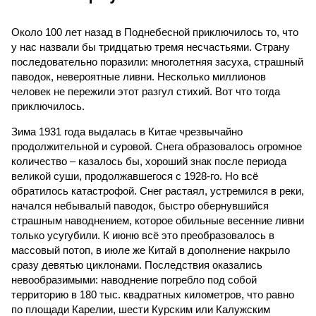
Около 100 лет назад в Поднебесной приключилось то, что
у нас назвали бы тридцатью тремя несчастьями. Страну
последовательно поразили: многолетняя засуха, страшный
паводок, невероятные ливни. Несколько миллионов
человек не пережили этот разгул стихий. Вот что тогда
приключилось.
Зима 1931 года выдалась в Китае чрезвычайно
продолжительной и суровой. Снега образовалось огромное
количество – казалось бы, хороший знак после периода
великой суши, продолжавшегося с 1928-го. Но всё
обратилось катастрофой. Снег растаял, устремился в реки,
начался небывалый паводок, быстро обернувшийся
страшным наводнением, которое обильные весенние ливни
только усугубили. К июню всё это преобразовалось в
массовый потоп, в июле же Китай в дополнение накрыло
сразу девятью циклонами. Последствия оказались
невообразимыми: наводнение погребло под собой
территорию в 180 тыс. квадратных километров, что равно
по площади Карелии, шести Курским или Калужским