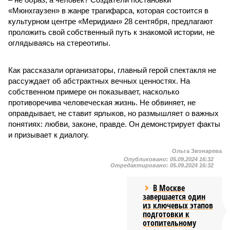
«Мюнхгаузен» в жанре трагифарса, которая состоится в
культурном центре «Меридиан» 28 сентября, предлагают
проложить свой собственный путь к знакомой истории, не
оглядываясь на стереотипы.
Как рассказали организаторы, главный герой спектакля не
рассуждает об абстрактных вечных ценностях. На
собственном примере он показывает, насколько
противоречива человеческая жизнь. Не обвиняет, не
оправдывает, не ставит ярлыков, но размышляет о важных
понятиях: любви, законе, правде. Он демонстрирует факты
и призывает к диалогу.
Ольга Звонарева
Опубликовано:
05.09.2024 16:32
Отредактировано:
05.09.2024 16:32
В Москве
завершается один
из ключевых этапов
подготовки к
отопительному