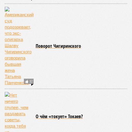
Поворот Чигиринского
87
О чём «токует» Токаев?