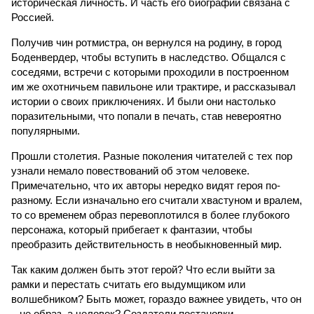
историческая личность. И часть его биографии связана с
Россией.
Получив чин ротмистра, он вернулся на родину, в город
Боденвердер, чтобы вступить в наследство. Общался с
соседями, встречи с которыми проходили в построенном
им же охотничьем павильоне или трактире, и рассказывал
истории о своих приключениях. И были они настолько
поразительными, что попали в печать, став невероятно
популярными.
Прошли столетия. Разные поколения читателей с тех пор
узнали немало повествований об этом человеке.
Примечательно, что их авторы нередко видят героя по-
разному. Если изначально его считали хвастуном и вралем,
то со временем образ перевоплотился в более глубокого
персонажа, который прибегает к фантазии, чтобы
преобразить действительность в необыкновенный мир.
Так каким должен быть этот герой? Что если выйти за
рамки и перестать считать его выдумщиком или
волшебником? Быть может, гораздо важнее увидеть, что он
– не образ, а человек? Создатели постановки