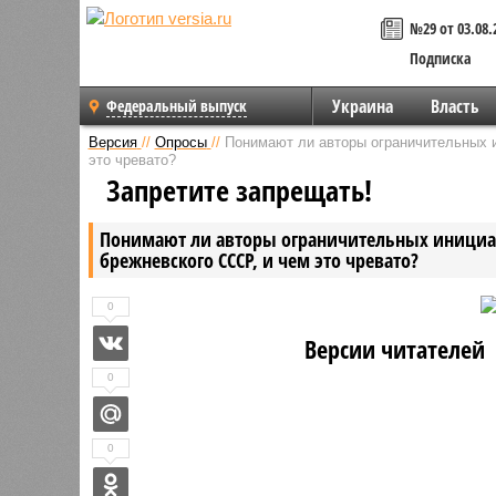
№29 от 03.08.
Подписка
Украина
Власть
Федеральный выпуск
Версия
//
Опросы
//
Понимают ли авторы ограничительных и
это чревато?
Запретите запрещать!
Понимают ли авторы ограничительных инициат
брежневского СССР, и чем это чревато?
0
Версии читателей
0
0