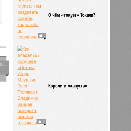
О чём «токует» Токаев?
2
й
2063
0
Kороли и «капуста»
14