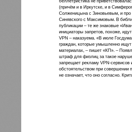
беллетристика не приветствовалас
(причём и в Иркутске, и в Симферо
Солженицына с Зиновьевым, и про
Синявского с Максимовым. В библи
публикации – те же знаковые «Ива
инициаторы запретов, похоже, идут
VPN – наказуема. «В июле Госдум
граждан, которые умышленно ищут
материалах, – пишет «КП». – Появл
штраф для физлиц за такое нарушен
запрещает рекламу VPN-сервисов 
обстоятельством при совершении п
не означает, что оно согласно. Кри