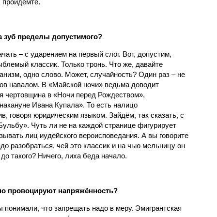
, пройдёмте.
а зуб пределы допустимого?
ачать – с ударением на первый слог. Вот, допустим,
ыблемый классик. Только тронь. Что же, давайте
низм, одно слово. Может, случайность? Один раз – не
тов навалом. В «Майской ночи» ведьма доводит
я чертовщина в «Ночи перед Рождеством»,
накануне Ивана Купала». То есть налицо
в, говоря юридическим языком. Зайдём, так сказать, с
Бульбу». Чуть ли не на каждой странице фигурирует
азывать лиц иудейского вероисповедания. А вы говорите
адо разобраться, чей это классик и на чью мельницу он
 до такого? Ничего, лиха беда начало.
но провоцируют напряжённость?
понимали, что запрещать надо в меру. Эмигрантская