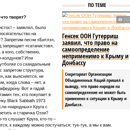
ПО ТЕМЕ
 что творят?
112
стос! – заявлял, было
посягательство на
Генсек ООН Гутерриш
т? Запретим песни «Битлз»,
заявил, что право на
д запрещает «сатанистов»,
самоопределение
а кого, собственно,
неприменимо к Крыму и
в-колдунов? Или
Донбассу
утболке со скандальным
с запретом структура,
Секретариат Организации
, как выясняется, не
Объединенных Наций пришел к
, когда слова – нет, а
выводу, что право народов на
 афедрону. Вот и гадай
самоопределение не может быть
тами» тех, кто покупает в
применено к ситуации в Крыму и
нку Black Sabbath 1973
Донбассе.
если «народных» Круга с
ретить и старичка Оззи?
-то слушает Круга, кто-то –
ится, к каждому можно постучаться: тук-тук, а мы к вам.