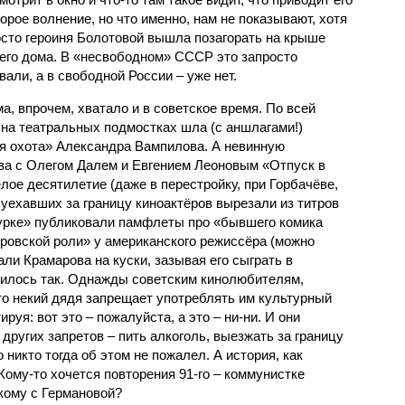
торое волнение, но что именно, нам не показывают, хотя
осто героиня Болотовой вышла позагорать на крыше
его дома. В «несвободном» СССР это запросто
вали, а в свободной России – уже нет.
а, впрочем, хватало и в советское время. По всей
 на театральных подмостках шла (с аншлагами!)
я охота» Александра Вампилова. А невинную
ва с Олегом Далем и Евгением Леоновым «Отпуск в
лое десятилетие (даже в перестройку, при Горбачёве,
 уехавших за границу киноактёров вырезали из титров
атурке» публиковали памфлеты про «бывшего комика
ровской роли» у американского режиссёра (можно
ли Крамарова на куски, зазывая его сыграть в
чилось так. Однажды советским кинолюбителям,
то некий дядя запрещает употреблять им культурный
руя: вот это – пожалуйста, а это – ни-ни. И они
 других запретов – пить алкоголь, выезжать за границу
о никто тогда об этом не пожалел. А история, как
 Кому-то хочется повторения 91-го – коммунистке
кому с Германовой?