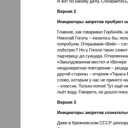
И вот по какому делу. Собирайтесь
Версия 2
Инициаторы запретов пробуют н
Главное, как говаривал Горбачёв, н
Николай Гоголь – казалось бы, нез
попробуем. Открываем «Вий» – сата
лоботряс? Но у Гоголя таких сюже
падчерицу до суицида. Откровенна
«Заколдованном месте» и «Вечере 
неоднократное повторение – рециди
другой стороны – откроем «Тараса 
слово, которым у нас не принято н
– классик. Только копни! Тут ещё н
льёт воду. Говорите, не дошло пока
Версия 3
Инициаторы запретов сознатель
Даже в брежневском СССР цензоры 