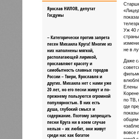
Старше
Ярослав НИЛОВ, депутат
«Лицед
Госдумы
показал
телезри
Уж 40 
страны,
– Категорически против запрета
измени
песен Михаила Круга! Многие из
не в л
них наполнены мягкой,
располагающей лирикой,
Даже с
прославляют красоту и
советс
самобытность славных городов
фильмо
России – Твери, Ярославля и
влюблё
других. Михаила нет с нами уже
Елены 
20 лет, но его песни живут и по-
Корене
прежнему пользуются огромной
по ТВ,
популярностью. В них есть
где пр
душа, глубокий смысл и
показы
содержание. Поэтому запрещать
общем-
песни Круга ни в коем случае
«заблю
нельзя – их любят, они живут
вовсе 
среди нас как богатое
герой с