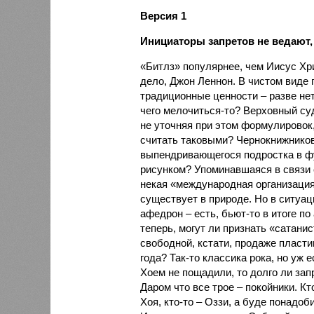
Версия 1
Инициаторы запретов не ведают,
«Битлз» популярнее, чем Иисус Хри
дело, Джон Леннон. В чистом виде 
традиционные ценности – разве не
чего мелочиться-то? Верховный су
не уточняя при этом формулировок, 
считать таковыми? Чернокнижнико
выпендривающегося подростка в ф
рисунком? Упоминавшаяся в связи 
некая «международная организация»
существует в природе. Но в ситуации
афедрон – есть, бьют-то в итоге по
теперь, могут ли признать «сатанис
свободной, кстати, продаже пласти
года? Так-то классика рока, но уж 
Хоем не пощадили, то долго ли зап
Даром что все трое – покойники. Кто
Хоя, кто-то – Оззи, а буде понадоб