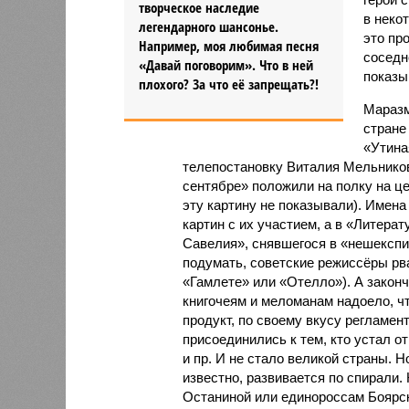
творческое наследие
в неко
легендарного шансонье.
это пр
Например, моя любимая песня
соседн
«Давай поговорим». Что в ней
показы
плохого? За что её запрещать?!
Маразм
стране
«Утина
телепостановку Виталия Мельнико
сентябре» положили на полку на це
эту картину не показывали). Имена
картин с их участием, а в «Литер
Савелия», снявшегося в «нешекспи
подумать, советские режиссёры рва
«Гамлете» или «Отелло»). А закон
книгочеям и меломанам надоело, ч
продукт, по своему вкусу регламенти
присоединились к тем, кто устал от
и пр. И не стало великой страны. Н
известно, развивается по спирали.
Останиной или единороссам Боярс