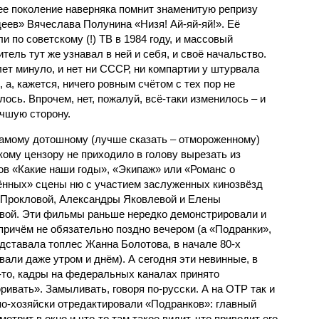
е поколение наверняка помнит знаменитую репризу
еев» Вячеслава Полунина «Низя! Ай-яй-яй!». Её
и по советскому (!) ТВ в 1984 году, и массовый
тель тут же узнавал в ней и себя, и своё начальство.
лет минуло, и нет ни СССР, ни компартии у штурвала
 а, кажется, ничего ровным счётом с тех пор не
лось. Впрочем, нет, пожалуй, всё-таки изменилось – и
учшую сторону.
амому дотошному (лучше сказать – отмороженному)
кому цензору не приходило в голову вырезать из
в «Какие наши годы», «Экипаж» или «Романс о
нных» сцены ню с участием заслуженных кинозвёзд
Прокловой, Александры Яковлевой и Елены
вой. Эти фильмы раньше нередко демонстрировали и
 причём не обязательно поздно вечером (а «Подранки»,
едставала топлес Жанна Болотова, в начале 80-х
вали даже утром и днём). А сегодня эти невинные, в
то, кадры на федеральных каналах принято
ривать». Замыливать, говоря по-русски. А на ОТР так и
по-хозяйски отредактировали «Подранков»: главный
мотрит в окно и что-то там такое видит, что приводит его