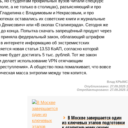
ь, но студентам профильных вузов читали спецкурс
поле, а не только в столицах), разъясняющий и про
 Гладилина с Владимовым и Некрасовым, и про
отеках оставались их советские книги и журнальные
н Денисович» или «В окопах Сталинграда». Сегодня же
 до конца. Попытка скачать запрещённый продукт через
а приняла федеральный закон, облагающий штрафом
 в интернете информацию об экстремистских
яется новая статья 13.53 КоАП, согласно которой
ие будет достигать 5 тыс. рублей. Тот же закон
и делает использование VPN отягчающим
реступления». А общество пока помалкивает, что вовсе
тическая масса энтропии между тем копится.
Влад КРЫМ
Опубликовано:
27.09.2025 
Отредактировано:
27.09.2025 
В Москве завершается один
из ключевых этапов подготовки
к отопительному сезону