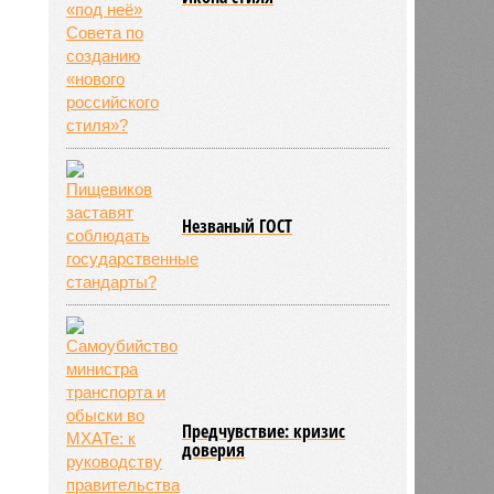
Незваный ГОСТ
Предчувствие: кризис
доверия