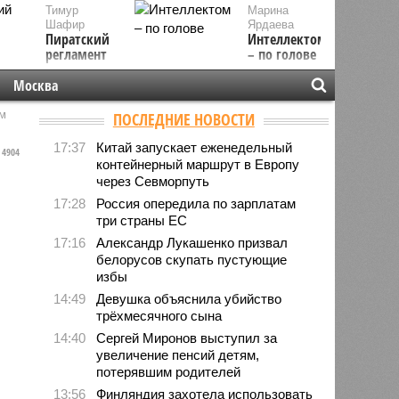
Тимур
Марина
Шафир
Ярдаева
Пиратский
Интеллектом
регламент
– по голове
Москва
м
ПОСЛЕДНИЕ НОВОСТИ
17:37
Китай запускает еженедельный
4904
контейнерный маршрут в Европу
через Севморпуть
17:28
Россия опередила по зарплатам
три страны ЕС
17:16
Александр Лукашенко призвал
белорусов скупать пустующие
избы
14:49
Девушка объяснила убийство
трёхмесячного сына
14:40
Сергей Миронов выступил за
увеличение пенсий детям,
потерявшим родителей
13:56
Финляндия захотела использовать