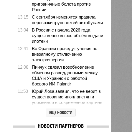
приграничные болота против
России
13:15
С сентября изменятся правила
перевозки групп детей автобусами
13:04
В России с начала 2026 года
существенно вырос объём выдачи
ипотеки
12:41
Во Франции проведут учения по
внезапному отключению
электроэнергии
12:08
Пинчук связал возобновление
обменом разведданными между
США и Украиной с работой
боевого ИИ Palantir
11:59
Юрий Лоза заявил, что не верит в
существование инопланетян и
усомнился в современной картине
мира
ЕЩЕ НОВОСТИ
11:48
Женщина выбрала необычное имя
для своего ребёнка и оказалась в
НОВОСТИ ПАРТНЕРОВ
тюрьме