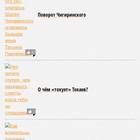
Поворот Чигиринского
87
О чём «токует» Токаев?
2