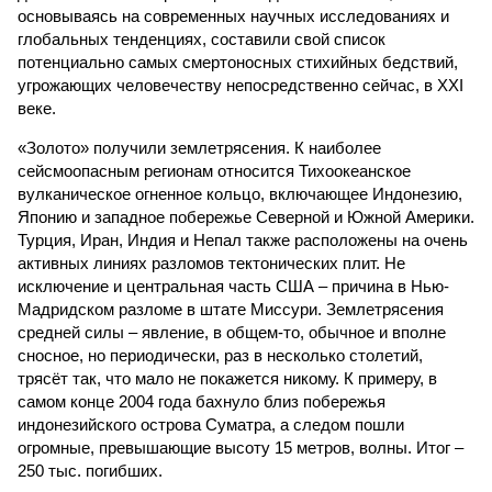
основываясь на современных научных исследованиях и
глобальных тенденциях, составили свой список
потенциально самых смертоносных стихийных бедствий,
угрожающих человечеству непосредственно сейчас, в XXI
веке.
«Золото» получили землетрясения. К наиболее
сейсмоопасным регионам относится Тихоокеанское
вулканическое огненное кольцо, включающее Индонезию,
Японию и западное побережье Северной и Южной Америки.
Турция, Иран, Индия и Непал также расположены на очень
активных линиях разломов тектонических плит. Не
исключение и центральная часть США – причина в Нью-
Мадридском разломе в штате Миссури. Землетрясения
средней силы – явление, в общем-то, обычное и вполне
сносное, но периодически, раз в несколько столетий,
трясёт так, что мало не покажется никому. К примеру, в
самом конце 2004 года бахнуло близ побережья
индонезийского острова Суматра, а следом пошли
огромные, превышающие высоту 15 метров, волны. Итог –
250 тыс. погибших.