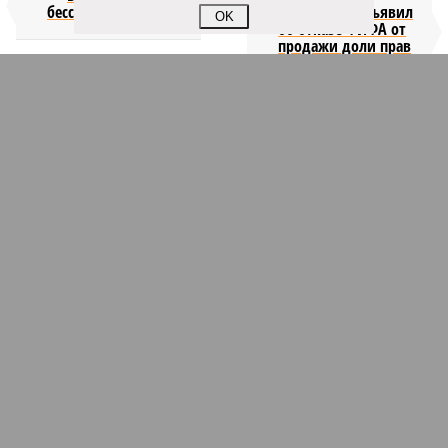
бессмертия
отступил и объявил
OK
об отказе ФИФА от
продажи доли прав
на чемпионат мира
КОММЕНТАРИИ
1
Версия
//
Конфликт
//
В нескольких станциях от уже сданного
«Сказочного леса» пайщики ЖК «Станция Л» продолжают ждать от
компании Capital Group начала реальной достройки
336
«Станция ожидания» для дольщиков
В нескольких станциях от уже сданного «Сказочного
леса» пайщики ЖК «Станция Л» продолжают ждать от
компании Capital Group начала реальной достройки
В нескольких станциях от уже сданного «Сказочного леса» пайщики ЖК