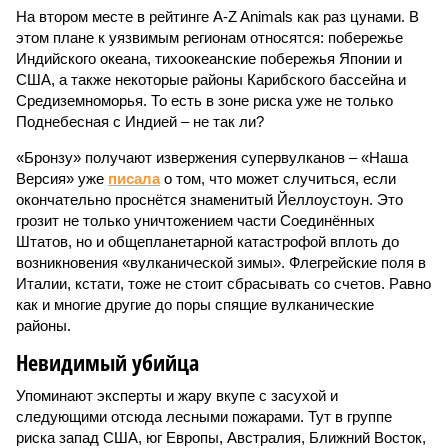
На втором месте в рейтинге A-Z Animals как раз цунами. В
этом плане к уязвимым регионам относятся: побережье
Индийского океана, тихо­океанские побережья Японии и
США, а также некоторые районы Карибского бассейна и
Средиземноморья. То есть в зоне риска уже не только
Поднебесная с Индией – не так ли?
«Бронзу» получают извержения супервулканов – «Наша
Версия» уже
писала
о том, что может случиться, если
окончательно проснётся знаменитый Йеллоустоун. Это
грозит не только уничтожением части Соединённых
Штатов, но и общепланетарной катастрофой вплоть до
возникновения «вулканической зимы». Флегрейские поля в
Италии, кстати, тоже не стоит сбрасывать со счетов. Равно
как и многие другие до поры спящие вулканические
районы.
Невидимый убийца
Упоминают эксперты и жару вкупе с засухой и
следующими отсюда лесными пожарами. Тут в группе
риска запад США, юг Европы, Австралия, Ближний Восток,