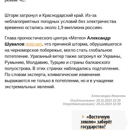
Шторм затронул и Краснодарский край. Из-за
неблагоприятных погодных условий без электричества
временно остались около 1,9 миллиона россиян.
Глава прогностического центра «Метео»
Александр
Шувалов
пояснил
, что причиной шторма, обрушившегося
на черноморское побережье, могло стать глобальное
потепление. Ураганный ветер также затронул юг Украины,
Румынию, Молдавию, Турцию и страны балканского
полуострова. В этих странах наблюдались подтопления.
По словам эксперта, климатические изменения
выражаются не только в потеплении, но и в учащении
экстремальных явлений.
Александра Иванова
Опубликовано:
29.11.2023 12:30
Отредактировано:
29.11.2023 12:30
«Восточную
землю» заберёт
государство?