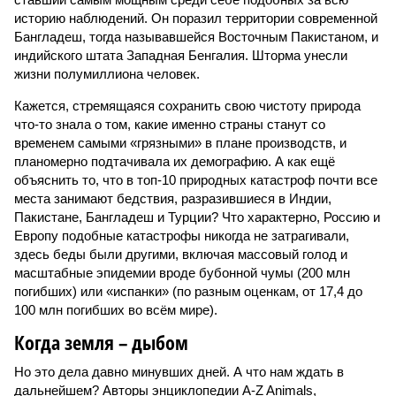
историю наблюдений. Он поразил территории современной
Бангладеш, тогда называвшейся Восточным Пакистаном, и
индийского штата Западная Бенгалия. Шторма унесли
жизни полумиллиона человек.
Кажется, стремящаяся сохранить свою чистоту природа
что-то знала о том, какие именно страны станут со
временем самыми «грязными» в плане производств, и
планомерно подтачивала их демографию. А как ещё
объяснить то, что в топ-10 природных катастроф почти все
места занимают бедствия, разразившиеся в Индии,
Пакистане, Бангладеш и Турции? Что характерно, Россию и
Европу подобные катастрофы никогда не затрагивали,
здесь беды были другими, включая массовый голод и
масштабные эпидемии вроде бубонной чумы (200 млн
погибших) или «испанки» (по разным оценкам, от 17,4 до
100 млн погибших во всём мире).
Когда земля – дыбом
Но это дела давно минувших дней. А что нам ждать в
дальнейшем? Авторы энциклопедии A-Z Animals,