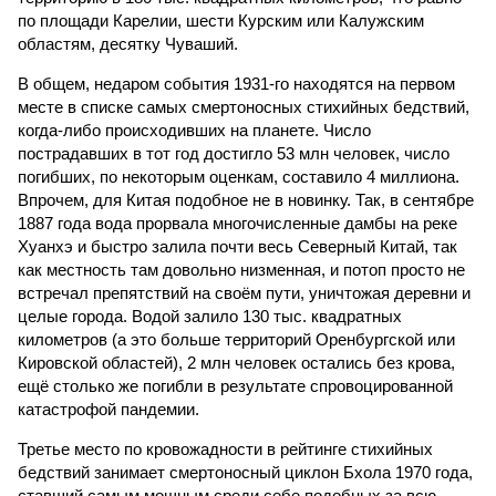
по площади Карелии, шести Курским или Калужским
областям, десятку Чуваший.
В общем, недаром события 1931-го находятся на первом
месте в списке самых смертоносных стихийных бедствий,
когда-либо происходивших на планете. Число
пострадавших в тот год достигло 53 млн человек, число
погибших, по некоторым оценкам, составило 4 миллиона.
Впрочем, для Китая подобное не в новинку. Так, в сентябре
1887 года вода прорвала многочисленные дамбы на реке
Хуанхэ и быстро залила почти весь Северный Китай, так
как местность там довольно низменная, и потоп просто не
встречал препятствий на своём пути, уничтожая деревни и
целые города. Водой залило 130 тыс. квадратных
километров (а это больше территорий Оренбургской или
Кировской областей), 2 млн человек остались без крова,
ещё столько же погибли в результате спровоцированной
катастрофой пандемии.
Третье место по кровожадности в рейтинге стихийных
бедствий занимает смертоносный циклон Бхола 1970 года,
ставший самым мощным среди себе подобных за всю