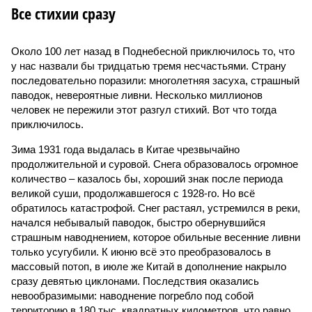
Все стихии сразу
Около 100 лет назад в Поднебесной приключилось то, что
у нас назвали бы тридцатью тремя несчастьями. Страну
последовательно поразили: многолетняя засуха, страшный
паводок, невероятные ливни. Несколько миллионов
человек не пережили этот разгул стихий. Вот что тогда
приключилось.
Зима 1931 года выдалась в Китае чрезвычайно
продолжительной и суровой. Снега образовалось огромное
количество – казалось бы, хороший знак после периода
великой суши, продолжавшегося с 1928-го. Но всё
обратилось катастрофой. Снег растаял, устремился в реки,
начался небывалый паводок, быстро обернувшийся
страшным наводнением, которое обильные весенние ливни
только усугубили. К июню всё это преобразовалось в
массовый потоп, в июле же Китай в дополнение накрыло
сразу девятью циклонами. Последствия оказались
невообразимыми: наводнение погребло под собой
территорию в 180 тыс. квадратных километров, что равно