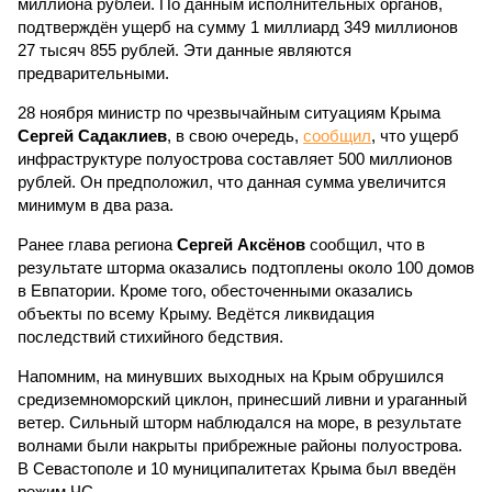
миллиона рублей. По данным исполнительных органов,
подтверждён ущерб на сумму 1 миллиард 349 миллионов
27 тысяч 855 рублей. Эти данные являются
предварительными.
28 ноября министр по чрезвычайным ситуациям Крыма
Сергей Садаклиев
, в свою очередь,
сообщил
, что ущерб
инфраструктуре полуострова составляет 500 миллионов
рублей. Он предположил, что данная сумма увеличится
минимум в два раза.
Ранее глава региона
Сергей Аксёнов
сообщил, что в
результате шторма оказались подтоплены около 100 домов
в Евпатории. Кроме того, обесточенными оказались
объекты по всему Крыму. Ведётся ликвидация
последствий стихийного бедствия.
Напомним, на минувших выходных на Крым обрушился
средиземноморский циклон, принесший ливни и ураганный
ветер. Сильный шторм наблюдался на море, в результате
волнами были накрыты прибрежные районы полуострова.
В Севастополе и 10 муниципалитетах Крыма был введён
режим ЧС.