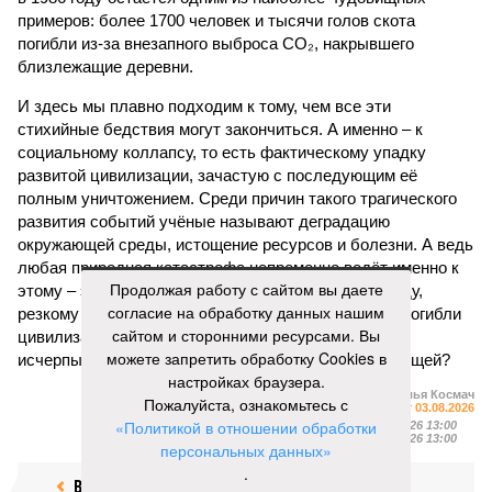
примеров: более 1700 человек и тысячи голов скота
погибли из-за внезапного выброса CO₂, накрывшего
близлежащие деревни.
И здесь мы плавно подходим к тому, чем все эти
стихийные бедствия могут закончиться. А именно – к
социальному коллапсу, то есть фактическому упадку
развитой цивилизации, зачастую с последующим её
полным уничтожением. Среди причин такого трагического
развития событий учёные называют деградацию
окружающей среды, истощение ресурсов и болезни. А ведь
любая природная катастрофа непременно ведёт именно к
Продолжая работу с сайтом вы даете
этому – экономическому кризису, эпидемиям, голоду,
согласие на обработку данных нашим
резкому сокращению численности населения. Так погибли
сайтом и сторонними ресурсами. Вы
цивилизации шумеров, майя, кхмеров – список не
можете запретить обработку Cookies в
исчерпывающий. Какая цивилизация будет следующей?
настройках браузера.
Илья Космач
Пожалуйста, ознакомьтесь с
Газета
«Наша версия» №29 от 03.08.2026
«Политикой в отношении обработки
Опубликовано:
05.08.2026 13:00
Отредактировано:
05.08.2026 13:00
персональных данных»
.
Возраст
Инфантино