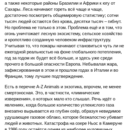
а также некоторые районы Бразилии и Африки к югу от
Сахары. Леса начинают гореть всё чаще и чаще,
достаточно посмотреть общемировую статистику; сотни
тысяч людей остаются без крова, десятки тысяч – гибнут.
Но проблема не только в этом. Проблема ещё и в том, что
огонь уничтожает лесную экосистему, сельское хозяйство
и кропотливо созданную человеком инфраструктуру.
Учитывая то, что пожары начинают становиться чуть ли не
ежегодной реальностью на фоне глобального потепления,
год за годом их будет всё больше, и здесь уже среди
прочего в большой опасности Европа. Небывалая жара,
зафиксированная в этом и прошлом годах в Италии и во
Франции, тому лучшее подтверждение.
Есть в перечне A-Z Animals и экзотика, впрочем, не менее
смертоносная. Это, в частности, «лимнические
извержения», о которых мало кто слышал. Речь идёт о
явлениях, когда большое количество углекислого газа
внезапно вырывается из глубин озёр, образуя невидимое
удушающее газовое облако, которое безжалостно убивает
людей и животных. Катастрофа на озере Ньос в Камеруне
в 1986 году остаётся одним из наиболее чудовищных