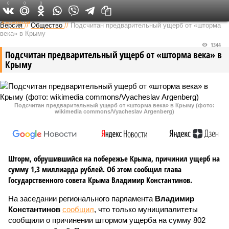
0
0
0
Федеральный выпуск
Версия
//
Общество
//
Подсчитан предварительный ущерб от «шторма
века» в Крыму
1344
Подсчитан предварительный ущерб от «шторма века» в
Крыму
Подсчитан предварительный ущерб от «шторма века» в Крыму (фото:
wikimedia commons/Vyacheslav Argenberg)
Шторм, обрушившийся на побережье Крыма, причинил ущерб на
сумму 1,3 миллиарда рублей. Об этом сообщил глава
Государственного совета Крыма Владимир Константинов.
На заседании регионального парламента
Владимир
Константинов
сообщил
, что только муниципалитеты
сообщили о причинении штормом ущерба на сумму 802