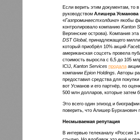
Если верить этим документам, то в
руководством
Алишера Усманова
«
Газпроминвестхолдинг
» якобы ф
контролировало компанию
Kanton S
Вергинские острова). Компания эт
DST Global
, принадлежащего милл
который приобрёл 10% акций
Faceb
американская соцсеть провела публ
стоимость выросла с 6,5 до 105 мл
ICIJ,
Kanton Services
продала
акци
компании
Epion Holdings
. Авторы ра
предоставил средства для покупки 
вот Усманов и его партнёр, по оце
500 млн долларов, которые затем б
Это всего один эпизод и биографии
поверить, что Алишер Бурханович п
Несмываемая репутация
В интервью телеканалу «Россия 1»
стыдно. Но вдобавок это ещё и опа