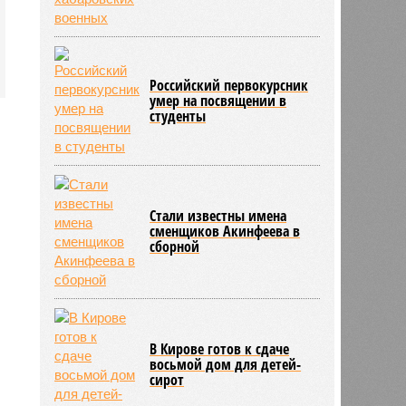
Инфантино после его промаха с
попыткой продать долю ЧМ
10:28
Крупнейшие финансовые
компании США на Уолл-стрит
Российский первокурсник
подверглись массированной
умер на посвящении в
кибератаке
студенты
Стали известны имена
сменщиков Акинфеева в
сборной
В Кирове готов к сдаче
восьмой дом для детей-
сирот