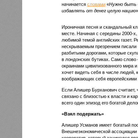
начинается
словами
«
Нужно быть 
избавлять от денег целую нацию
»
Ироничная песня и скандальный кл
месте. Начиная с середины 2000-х,
любимой темой английских газет. 
нескрываемым презрением писали 
разбитыми дорогами, которые ску
в лондонских бутиках. Само слово
окраинами цивилизованного мира и
хочет видеть себя в числе людей, 
воображающих себя европейскими а
Если Алишер Бурханович считает, ч
связано с близостью к власти и ка
всего один эпизод его богатой дел
«Взял подержать»
Алишер Усманов имеет богатый пос
Внешнеэкономической ассоциации С
кооператив, который занимался пр