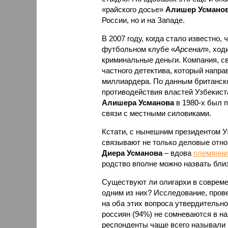
«райского досье»
Алишер Усмано
России, но и на Западе.
В 2007 году, когда стало известно
футбольном клубе «
Арсенал
», ход
криминальные деньги. Компания, св
частного детектива, который напра
миллиардера. По данным британской
противодействия властей Узбекиста
Алишера Усманова
в 1980-х был п
связи с местными силовиками.
Кстати, с нынешним президентом 
связывают не только деловые отно
Диера Усманова
– вдова
племянни
родство вполне можно назвать бли
Существуют ли олигархи в соврем
одним из них? Исследование, про
на оба этих вопроса утвердительн
россиян (94%) не сомневаются в на
респонденты чаще всего называли