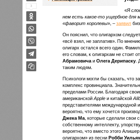
3
«
Я сло
нем есть какое-то ущербное для 
«фаворит королевы
», –
заявил
биз
Он пояснил, что олигархом следует 
«всё взял, не заплатив». По мнени
олигарх остался всего один. Фамил
его словам, к олигархам не стоит о
Абрамовича
и
Олега Дерипаску
.
таким людям.
Психологи могли бы сказать, что 
комплекс провинциала. Значительна
пределами России. Благодаря свои
американской
Apple
и китайской
Ali
представителями международной и
вероятно, что ему хочется произво
Джека Ма
, которые сделали свои 
собственному интеллекту, упорству
вероятно, что вместо этого Алише
олигархом» из песни
Робби Уилья