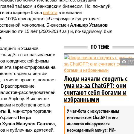
говлей табаком и банковским бизнесом. Но, пожалуй,
в его карьере была
работа
в компании
 на 100% принадлежит «
Газпрому
» и существует
арственной монополии. Бизнесмен
Алишер Усманов
ении почти 15 лет (
2000-2014 гг
.) и, по-видимому, был
.
ПО ТЕМЕ
холдинг» и Усманов
ечь идёт о так называемом
нтов юридической фирмы
272
ия эта зарегистрирована на
авляет своим клиентам
Люди начали сходить с
 в числе прочего, помогает
ума из-за ChatGPT: они
 В распоряжение
считают себя богами и
налистов-расследователей
избранными
тов Appleby. В их числе
тивами и собственностью
У чат-бота с искусственным
ты II
, министра торговли
интеллектом ChatGPT и его
 Украины
Петра
аналогов обнаружился
и
Хуана Мануэля Сантоса
,
неожиданный минус: ИИ-
ков и публичных деятелей.