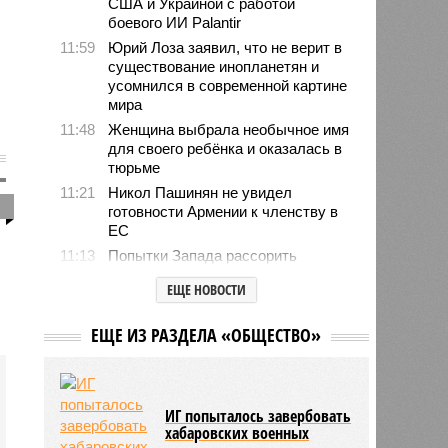
США и Украиной с работой
боевого ИИ Palantir
11:59
Юрий Лоза заявил, что не верит в
существование инопланетян и
усомнился в современной картине
мира
11:48
Женщина выбрала необычное имя
для своего ребёнка и оказалась в
тюрьме
11:21
Никол Пашинян не увидел
1
готовности Армении к членству в
ЕС
11:13
Попытки Запада рассорить
Москву и Астану назвали
ЕЩЕ НОВОСТИ
бесперспективными
10:44
Премьер Литвы Синкявичюс
ЕЩЕ ИЗ РАЗДЕЛА «ОБЩЕСТВО»
опроверг слова министра обороны
о российской угрозе
10:39
Украинскому кандидату в конгресс
США запретили приходить на
ИГ попыталось завербовать
пляж после драки
хабаровских военных
10:33
Аргентина и Мексика поддержали