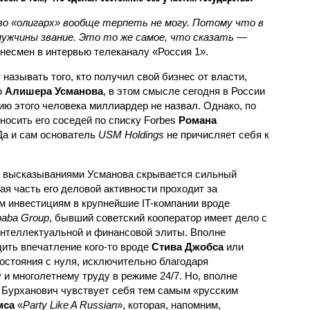
во «олигарх» вообще терпеть не могу. Потому что в
мужчины звание. Это то же самое, что сказать —
несмен в интервью телеканалу «Россия 1».
называть того, кто получил свой бизнес от власти,
ю
Алишера Усманова
, в этом смысле сегодня в России
ию этого человека миллиардер не назвал. Однако, по
тносить его соседей по списку Forbes
Романа
 Да и сам основатель
USM Holdings
не причисляет себя к
за высказываниями Усманова скрывается сильный
я часть его деловой активности проходит за
м инвестициям в крупнейшие IT-компании вроде
baba Group
, бывший советский кооператор имеет дело с
нтеллектуальной и финансовой элиты. Вполне
дить впечатление кого-то вроде
Стива Джобса
или
состояния с нуля, исключительно благодаря
 и многолетнему труду в режиме 24/7. Но, вполне
р Бурханович чувствует себя тем самым «русским
мса
«
Party Like A Russian
», которая, напомним,