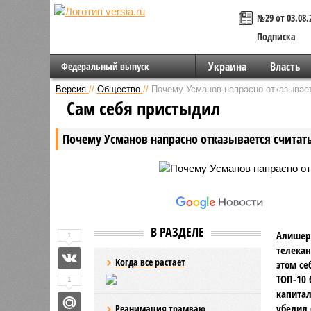
№29 от 03.08.
Подписка
Украина
Власть
Федеральный выпуск
Версия
//
Общество
//
Почему Усманов напрасно отказывает
Сам себя пристыдил
Почему Усманов напрасно отказывается считат
В РАЗДЕЛЕ
Алишер 
1
телекан
Когда все растает
этом се
ТОП-10 
1
капитал
убедил 
Реанимация трамваю