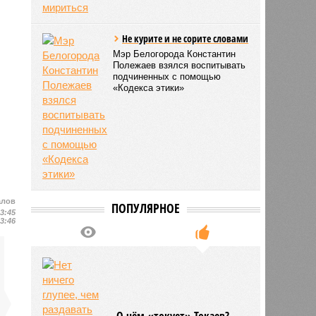
Не курите и не сорите словами
Мэр Белогорода Константин
Полежаев взялся воспитывать
подчиненных с помощью
«Кодекса этики»
алов
ПОПУЛЯРНОЕ
13:45
13:46
О чём «токует» Токаев?