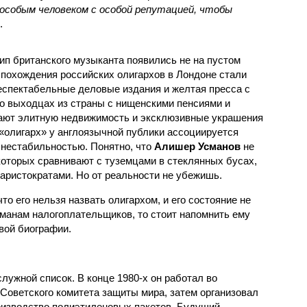
особым человеком с особой репутацией, чтобы
.
ип британского музыканта появились не на пустом
 похождения российских олигархов в Лондоне стали
Респектабельные деловые издания и желтая пресса с
о выходцах из страны с нищенскими пенсиями и
пают элитную недвижимость и эксклюзивные украшения
 «олигарх» у англоязычной публики ассоциируется
 нестабильностью. Понятно, что
Алишер Усманов
не
которых сравнивают с туземцами в стеклянных бусах,
ристократами. Но от реальности не убежишь.
то его нельзя назвать олигархом, и его состояние не
рманам налогоплательщиков, то стоит напомнить ему
овой биографии.
лужной список. В конце 1980-х он работал во
оветского комитета защиты мира, затем организовал
оизводство полиэтиленовых пакетов. Будущий