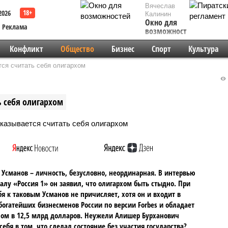
Вячеслав
2026
Калинин
Окно для
Реклама
возможностей
Конфликт
Общество
Бизнес
Спорт
Культура
ся считать себя олигархом
ь себя олигархом
Усманов – личность, безусловно, неординарная. В интервью
алу «Россия 1» он заявил, что олигархом быть стыдно. При
бя к таковым Усманов не причисляет, хотя он и входит в
богатейших бизнесменов России по версии Forbes и обладает
ом в 12,5 млрд долларов. Неужели Алишер Бурханович
себя в том, что сделал состояние без участия государства?