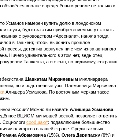
в
обзавёлся вполне определённым реноме не только в
, что Усманов намерен купить долю в лондонском
или слухи, будто за этим приобретением могут стоять
язанная с руководством «Арсенала», наняла тогда
вился в Ташкент, чтобы выяснить прошлое
 прессы, детектив вернулся ни с чем из-за активного
на. Ничего удивительного в этом нет, ведь отец
рокурором Ташкента, а его сын, по-видимому, сохранил
Узбекистана
Шавкатам Мирзияевым
миллиардера
шения, но и родственные узы. Племянница Мирзияева
ка
Алишера Усманова. По восточным меркам такое
зким.
енной России? Можно ли назвать
Алишера Усманова
ведённое ВЦИОМ минувшей весной, позволяет ответить
о. Социологи
сообщают
: подавляющее большинство
личии олигархов в нашей стране. Среди таковых
Романа Абрамовича
(15%),
Олега Дерипаску
(8%) и