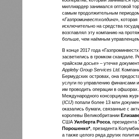
миллиардер занимался оптовой тор
самым продолжительным периодом 
«
Газпроминвестхолдинг
», которая
исключительно на средства госуд
возглавлял эту компанию на протяж
больше, чем наёмным управленцем
В конце 2017 года «Газпроминвест
засветились в громком скандале. Р
«райском досье» – утечке докуме
Appleby Group Services Ltd
. Компан
Бермудских островах, она предост
услуги по управлению финансами и,
им проводить операции в офшорах.
Международного консорциума жур
(
ICIJ
) попали более 13 млн докумен
оказались бумаги, связанные с ак
королевы Великобритании
Елизаве
США
Уилберта Росса
, президента
Порошенко*
, президента Колумби
а также целого ряда других полити