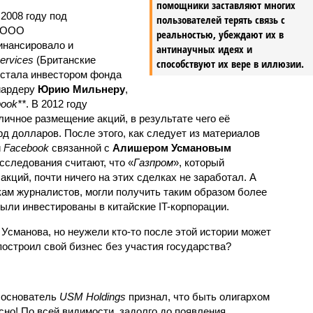
помощники заставляют многих
 2008 году под
пользователей терять связь с
ООО
реальностью, убеждают их в
инансировало и
антинаучных идеях и
ervices
(Британские
способствуют их вере в иллюзии.
а стала инвестором фонда
иардеру
Юрию Мильнеру
,
ook**
. В 2012 году
ичное размещение акций, в результате чего её
рд долларов. После этого, как следует из материалов
и
Facebook
связанной с
Алишером Усмановым
сследования считают, что «
Газпром
», который
акций, почти ничего на этих сделках не заработал. А
нкам журналистов, могли получить таким образом более
ыли инвестированы в китайские IT-корпорации.
 Усманова, но неужели кто-то после этой истории может
остроил свой бизнес без участия государства?
 основатель
USM Holdings
признал, что быть олигархом
сно! По всей видимости, задолго до появления