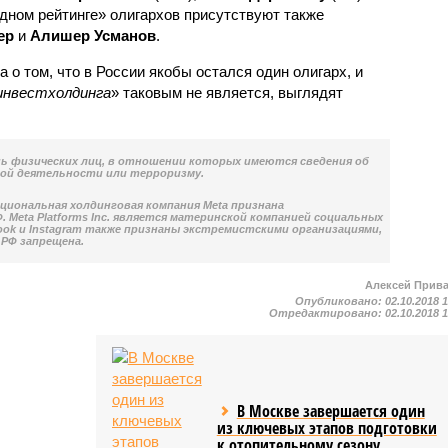
дном рейтинге» олигархов присутствуют также
ер
и
Алишер Усманов
.
 о том, что в России якобы остался один олигарх, и
инвестхолдинга
» таковым не является, выглядят
нь физических лиц, в отношении которых имеются сведения об
ой деятельности или терроризму.
национальная холдинговая компания Meta признана
 Meta Platforms Inc. является материнской компанией социальных
book и Instagram также признаны экстремистскими организациями,
РФ запрещена.
Алексей Прив
Опубликовано:
02.10.2018 
Отредактировано:
02.10.2018 
В Москве завершается один
из ключевых этапов подготовки
к отопительному сезону