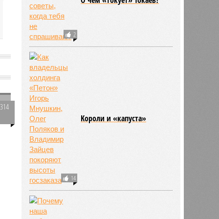
2
2314
0
Kороли и «капуста»
о
я
14