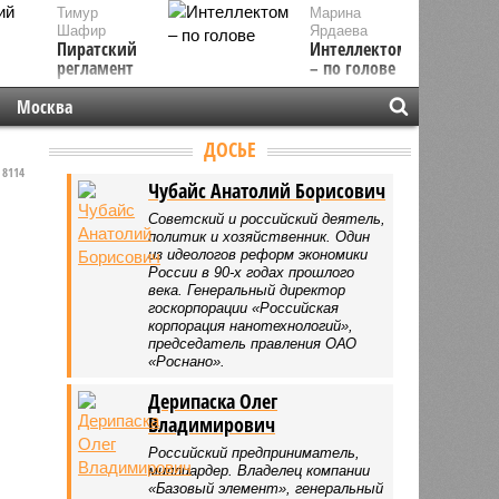
Тимур
Марина
Шафир
Ярдаева
Пиратский
Интеллектом
регламент
– по голове
Москва
ДОСЬЕ
8114
Чубайс Анатолий Борисович
Советский и российский деятель,
политик и хозяйственник. Один
из идеологов реформ экономики
России в 90-х годах прошлого
века. Генеральный директор
госкорпорации «Российская
корпорация нанотехнологий»,
председатель правления ОАО
«Роснано».
Дерипаска Олег
Владимирович
Российский предприниматель,
миллиардер. Владелец компании
«Базовый элемент», генеральный