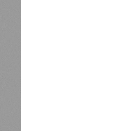
Украинскому кандидату в
конгресс США запретили
приходить на пляж после драки
К
Новости smi2.ru
Версия
//
Общество
//
Земля уже не раз показывала человеч
Последние времена
Земля уже не раз показывала человечеству свой
Земля уже не раз показывала чел