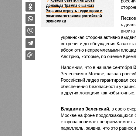
Кремль ответил на слова
россий
Дональда Трампа о шансах
сторон
Украины вернуть территории и
ужасном состоянии российской
Песков
экономики
к диал
визита
украинская сторона активно выдви
встречи, и до обсуждения Казахст
абсолютно неприемлемыми площадк
Австрию, которые, по оценке Кремл
Напомним, что в начале сентября
В
Зеленским в Москве, назвав росси
Российский лидер гарантировал со
обеспечения безопасности украинс
в других локациях как избыточные.
Владимир Зеленский
, в свою оче
Москве на фоне продолжающихся бо
сторона понимает неприемлемость 
параллель, заявив, что это равнос