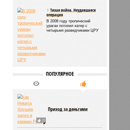
Тихая война. Неудавшаяся
операция
В 2008 году тропический
ураган потопил катер с
четырьмя разведчиками ЦРУ
ПОПУЛЯРНОЕ
Приход за деньгами
ьхин
11:09
11:09
20