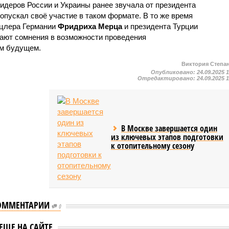
идеров России и Украины ранее звучала от президента
допускал своё участие в таком формате. В то же время
нцлера Германии
Фридриха Мерца
и президента Турции
ают сомнения в возможности проведения
ом будущем.
Виктория Степа
Опубликовано:
24.09.2025 
Отредактировано:
24.09.2025 
В Москве завершается один
из ключевых этапов подготовки
к отопительному сезону
ОММЕНТАРИИ
0
В Кремле отреагировали
кий ответил на
ЕЩЕ НА САЙТЕ