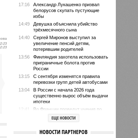
17:16
Александр Лукашенко призвал
белорусов скупать пустующие
избы
14:49
Девушка объяснила убийство
трёхмесячного сына
14:40
Сергей Миронов выступил за
нова
увеличение пенсий детям,
12:23
12:23
потерявшим родителей
13:56
Финляндия захотела использовать
приграничные болота против
России
13:15
С сентября изменятся правила
перевозки групп детей автобусами
13:04
В России с начала 2026 года
существенно вырос объём выдачи
ипотеки
12:41
Во Франции проведут учения по
внезапному отключению
ЕЩЕ НОВОСТИ
электроэнергии
12:08
Пинчук связал возобновление
НОВОСТИ ПАРТНЕРОВ
обменом разведданными между