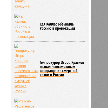
Кая Каллас обвинила
Россию в провокации
Генпрокурор Игорь Краснов
назвал невозможным
возвращение смертной
казни в России