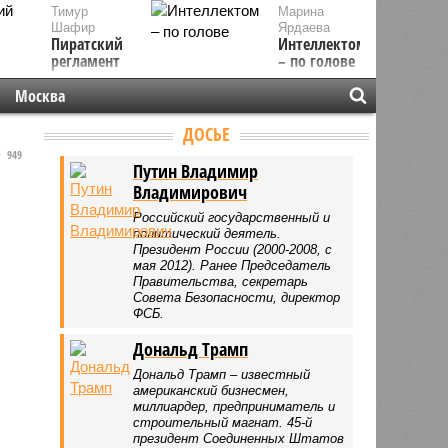
Тимур
Марина
Шафир
Ярдаева
Пиратский
Интеллектом
регламент
– по голове
Москва
ДОСЬЕ
949
Путин Владимир
Владимирович
Российский государственный и
политический деятель.
Президент России (2000-2008, с
мая 2012). Ранее Председатель
Правительства, секретарь
Совета Безопасности, директор
ФСБ.
Дональд Трамп
Дональд Трамп – известный
американский бизнесмен,
миллиардер, предприниматель и
строительный магнат. 45-й
президент Соединенных Штатов