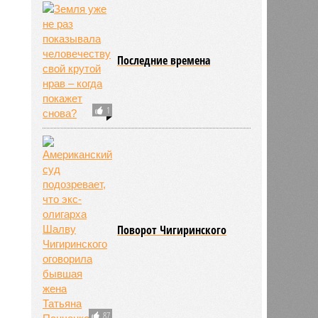
Последние времена
1
660
Поворот Чигиринского
87