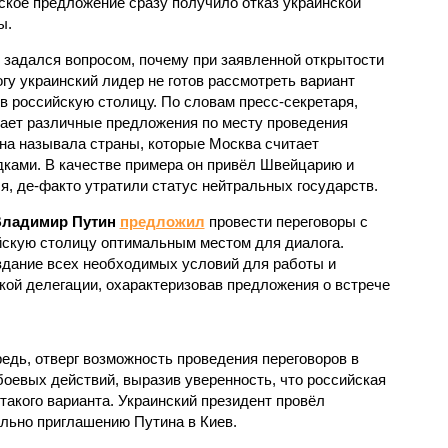
ское предложение сразу получило отказ украинской
ы.
 задался вопросом, почему при заявленной открытости
огу украинский лидер не готов рассмотреть вариант
 в российскую столицу. По словам пресс-секретаря,
гает различные предложения по месту проведения
ана называла страны, которые Москва считает
ами. В качестве примера он привёл Швейцарию и
я, де-факто утратили статус нейтральных государств.
ладимир Путин
предложил
провести переговоры с
йскую столицу оптимальным местом для диалога.
здание всех необходимых условий для работы и
кой делегации, охарактеризовав предложения о встрече
редь, отверг возможность проведения переговоров в
евых действий, выразив уверенность, что российская
такого варианта. Украинский президент провёл
ильно приглашению Путина в Киев.