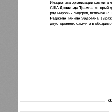
Инициатива организации саммита л
США
Дональда Трампа
, который 
ряд мировых лидеров, включая ка
Реджепа Тайипа Эрдогана
, выраж
двустороннего саммита в обозрим
К
Зеленский высказался о
Зеленс