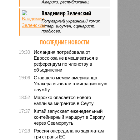
Америки, республиканец.
Владимир Зеленский
Популярный украинский комик,
актер, шоумен, сценарист,
продюсер.
ПОСЛЕДНИЕ НОВОСТИ
19:30
Исландия потребовала от
Евросоюза не вмешиваться в
референдум по членству в
объединении
19:06
Ставшего мемом американца
Уолкера вызвали в миграционную
службу
18:52
Марокко опасается нового
наплыва мигрантов в Сеуту
17:37
Китай запускает еженедельный
контейнерный маршрут в Европу
через Севморпуть
17:28
Россия опередила по зарплатам
три страны ЕС