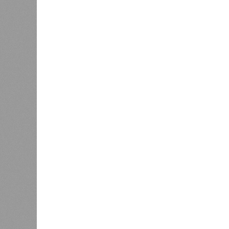
отчётности дольщики не видят. Ни C
подтверждают ни соблюдения графи
выполненных работ.
Напрашивается закономерный вопро
(достраивать проблемные объекты 
масштабируется на Люблино? И озн
реальности подрядчик по «Станци
лагеря у объекта в 2025–2026 года
в личном общении нам перестали 
рассказывают расстроенные дольщ
Казалось бы, формально ответстве
Suns Development – банкрот, часть 
бенефициар компании находится под
проблемных объектов группы – «Ста
согласно информации на сайтах Capi
объектов уже сданы или близки к с
пострадавших дольщиков (3908 квар
стройплощадкой без стройки. Возни
года на «Станцию Л» в полном объ