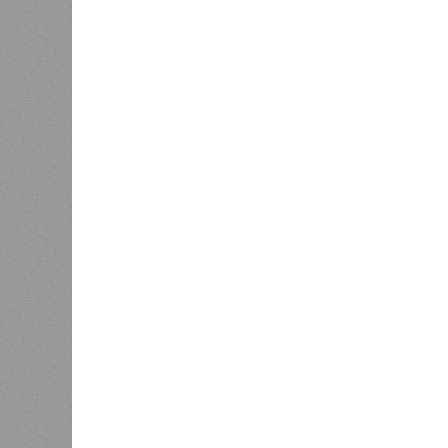
меньшего масштаба?
Источник: https://avaho.ru/novos
y
Если да, то на каком основании д
(декабрь 2026 – март 2028), если 
отсутствию техники на площадке, 
строй продолжают
фигурировать
в 
порталах.
Для почти четырёх тысяч будущих 
календарём, а очередными перенос
продолжают указывать даты сдачи,
ней по-прежнему не видно признако
не превращаются ли сроки ввода в
реальным положением дел? Именно 
дольщики ЖК «Станция Л».