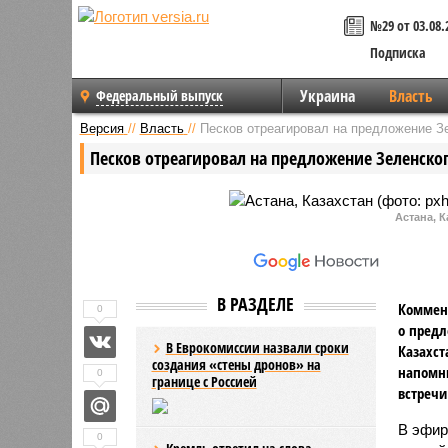
№29 от 03.08.
Подписка
Украина
Власть
Федеральный выпуск
Версия
//
Власть
//
Песков отреагировал на предложение Зе
Песков отреагировал на предложение Зеленског
Астана, К
В РАЗДЕЛЕ
Коммент
0
о предл
В Еврокомиссии назвали сроки
Казахст
создания «стены дронов» на
напомн
0
границе с Россией
встречи
В эфир
0