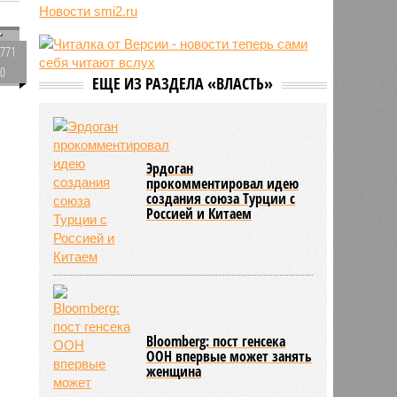
США и Украиной с работой
Новости smi2.ru
боевого ИИ Palantir
с
11:59
Юрий Лоза заявил, что не верит в
771
существование инопланетян и
0
усомнился в современной картине
ЕЩЕ ИЗ РАЗДЕЛА «ВЛАСТЬ»
мира
11:48
Женщина выбрала необычное имя
для своего ребёнка и оказалась в
тюрьме
193
Эрдоган
я
прокомментировал идею
создания союза Турции с
Россией и Китаем
Bloomberg: пост генсека
ООН впервые может занять
женщина