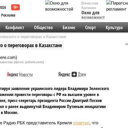
Вячеслав
2026
Калинин
Окно для
Реклама
возможностей
Конфликт
Общество
Бизнес
Спорт
Культура
ленского о переговорах в Казахстане
о о переговорах в Казахстане
азахстан (фото: pxhere.com)
ируя заявление украинского лидера Владимира Зеленского
ожении провести переговоры с РФ на высшем уровне в
ане, пресс-секретарь президента России Дмитрий Песков
ил о ранее выдвинутой Владимиром Путиным инициативе
 в Москве.
е Радио РБК представитель Кремля
отметил
, что