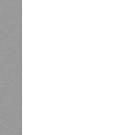
В РАЗДЕЛЕ
Пока в 
0
получаю
Ваш счёт
соответ
жилищно
0
станций
сказать
«Единая Россия» против своего
назначенца
0
ЖК «Светлый мир «Станция Л»: та 
та же
анонсированная
схема дострой
прошедшие два года результатов, п
информации
из профильных портал
декабрю 2026 г., вторую – к марту 2
задается вопросом: как эти сроки
площадке, по свидетельствам доль
техника отсутствует. Ни бетононас
подрядчиков. При том, что до «дек
Если в «Сказочном лесу» техзаказч
90%, затем 97%, с конкретными и
конструкций, устранение проектных