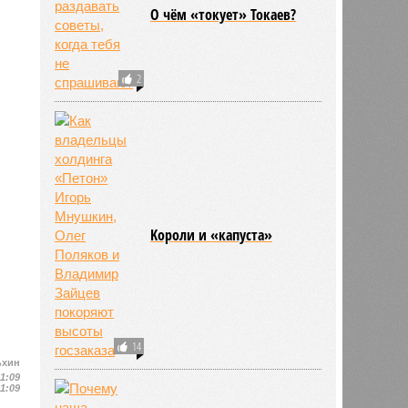
О чём «токует» Токаев?
2
Kороли и «капуста»
14
ьхин
11:09
11:09