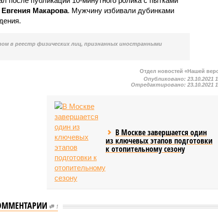
ал после публикации 10-минутного ролика с пытками
и
Евгения Макарова
. Мужчину избивали дубинками
дения.
ом в реестр физических лиц, признанных иностранными
Отдел новостей «Нашей вер
Опубликовано:
23.10.2021 
Отредактировано:
23.10.2021 
В Москве завершается один
из ключевых этапов подготовки
к отопительному сезону
ОММЕНТАРИИ
1
нградской области
Прокуратура закрыла