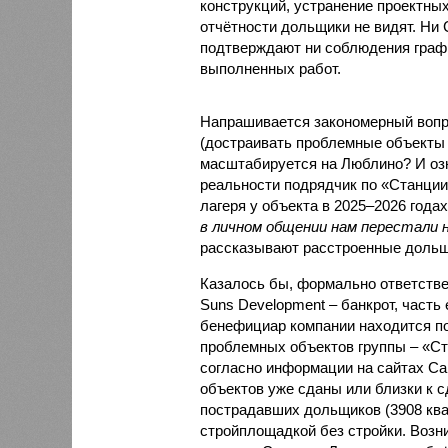
конструкций, устранение проектных
отчётности дольщики не видят. Ни C
подтверждают ни соблюдения графи
выполненных работ.
Напрашивается закономерный вопро
(достраивать проблемные объекты 
масштабируется на Люблино? И озн
реальности подрядчик по «Станци
лагеря у объекта в 2025–2026 года
в личном общении нам перестали 
рассказывают расстроенные дольщ
Казалось бы, формально ответстве
Suns Development – банкрот, часть 
бенефициар компании находится под
проблемных объектов группы – «Ста
согласно информации на сайтах Capi
объектов уже сданы или близки к с
пострадавших дольщиков (3908 квар
стройплощадкой без стройки. Возни