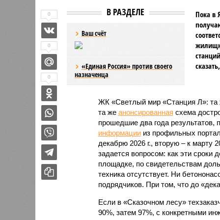
В РАЗДЕЛЕ
Пока в 
0
получаю
Ваш счёт
соответ
жилищно
0
станций
сказать
«Единая Россия» против своего
назначенца
0
ЖК «Светлый мир «Станция Л»: та 
та же
анонсированная
схема дострой
прошедшие два года результатов, п
информации
из профильных портал
декабрю 2026 г., вторую – к марту 2
задается вопросом: как эти сроки
площадке, по свидетельствам доль
техника отсутствует. Ни бетононас
подрядчиков. При том, что до «дек
Если в «Сказочном лесу» техзаказч
90%, затем 97%, с конкретными и