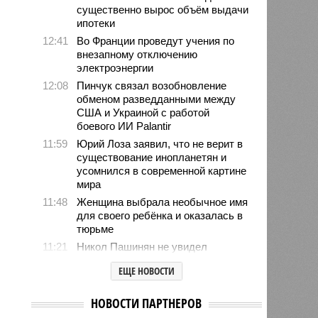
существенно вырос объём выдачи
ипотеки
12:41
Во Франции проведут учения по
внезапному отключению
электроэнергии
12:08
Пинчук связал возобновление
обменом разведданными между
США и Украиной с работой
боевого ИИ Palantir
11:59
Юрий Лоза заявил, что не верит в
существование инопланетян и
усомнился в современной картине
мира
11:48
Женщина выбрала необычное имя
для своего ребёнка и оказалась в
тюрьме
11:21
Никол Пашинян не увидел
готовности Армении к членству в
ЕЩЕ НОВОСТИ
ЕС
11:13
Попытки Запада рассорить
НОВОСТИ ПАРТНЕРОВ
Москву и Астану назвали