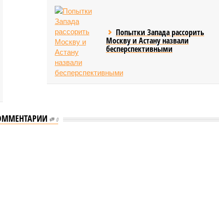
Попытки Запада рассорить
Москву и Астану назвали
бесперспективными
ОММЕНТАРИИ
0
еству свой крутой нрав – когда покажет снова?
 крутой нрав – когда покажет снова?