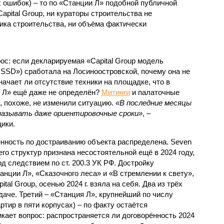
 ошибок) – то по «Станции Л» подобной публичной
apital Group, ни кураторы строительства не
ка строительства, ни объёма фактически
с: если декларируемая «Capital Group модель
SSD») сработала на Лосиноостровской, почему она не
ачает ли отсутствие техники на площадке, что в
и Л» ещё даже не определён?
Митинги
и палаточные
х, похоже, не изменили ситуацию.
«В последние месяцы
называть даже ориентировочные сроки»
, –
ики.
нность по достраиванию объекта распределена. Seven
его структур признана несостоятельной ещё в 2024 году,
 следствием по ст. 200.3 УК РФ. Достройку
нции Л», «Сказочного леса» и «В стремлении к свету»,
tal Group, осенью 2024 г. взяла на себя. Два из трёх
даче. Третий – «Станция Л», крупнейший по числу
тир в пяти корпусах) – по факту остаётся
кает вопрос: распространяется ли договорённость 2024