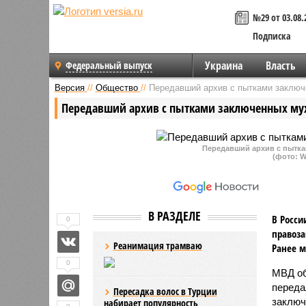
№29 от 03.08.
Подписка
Украина
Власть
Федеральный выпуск
Версия
//
Общество
//
Передавший архив с пытками заключ
Передавший архив с пытками заключенных му
Передавший архив с пытк
(фото: W
В РАЗДЕЛЕ
В Росси
0
правоза
Реанимация трамваю
Ранее м
0
МВД об
переда
Пересадка волос в Турции
заключ
набирает популярность