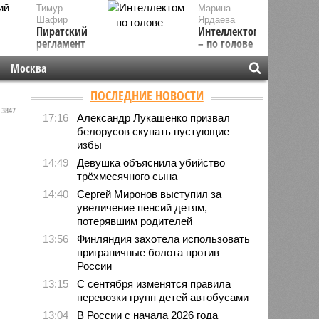
Тимур
Марина
Шафир
Ярдаева
Пиратский
Интеллектом
регламент
– по голове
Москва
ПОСЛЕДНИЕ НОВОСТИ
3847
17:16
Александр Лукашенко призвал
белорусов скупать пустующие
избы
14:49
Девушка объяснила убийство
трёхмесячного сына
14:40
Сергей Миронов выступил за
увеличение пенсий детям,
потерявшим родителей
13:56
Финляндия захотела использовать
приграничные болота против
России
13:15
С сентября изменятся правила
перевозки групп детей автобусами
13:04
В России с начала 2026 года