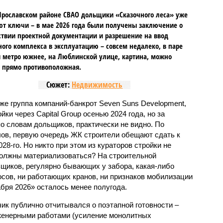
Ярославском районе СВАО дольщики «Сказочного леса» уже
т ключи – в мае 2026 года были получены заключение о
ствии проектной документации и разрешение на ввод
го комплекса в эксплуатацию – совсем недалеко, в паре
 метро южнее, на Люблинской улице, картина, можно
, прямо противоположная.
Сюжет:
Недвижимость
же группа компаний-банкрот Seven Suns Development,
ки через Capital Group осенью 2024 года, но за
о словам дольщиков, практически не видно. По
ов, первую очередь ЖК строители обещают сдать к
028-го. Но никто при этом из кураторов стройки не
 должны материализоваться? На строительной
щиков, регулярно бывающих у забора, какая-либо
осов, ни работающих кранов, ни признаков мобилизации
абря 2026» осталось менее полугода.
ик публично отчитывался о поэтапной готовности –
нженерными работами (усиление монолитных