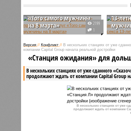
объявления с
ЛГБТ-а
предложением услуг
в поли
«Того самого мужчины
13-лет
2199
на 8 марта»
мужчи
1
В преддверии Международного
В Мурино
женского дня россиянкам стали
представ
Версия
//
Конфликт
//
В нескольких станциях от уже сданн
предлагать в сети
сообщест
компании Capital Group начала реальной достройки
нестандартную услугу: мужчины
полицию и
«Станция ожидания» для доль
предлагают провести с ними
летней д
праздничный день, подарить
мужчиной
В нескольких станциях от уже сданного «Сказо
заранее приобретенный
плату за
продолжают ждать от компании Capital Group 
заказчицами подарок и не
услуг.
только.
В нескольких станциях от уже с
продолжают ждать от компании Cap