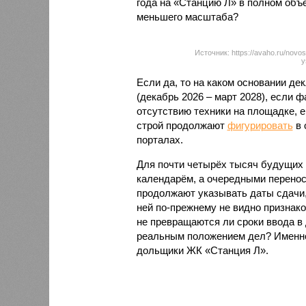
года на «Станцию Л» в полном объ
меньшего масштаба?
Источник: https://avaho.ru/novos
y
Если да, то на каком основании д
(декабрь 2026 – март 2028), если 
отсутствию техники на площадке, 
строй продолжают
фигурировать
в 
порталах.
Для почти четырёх тысяч будущих 
календарём, а очередными перенос
продолжают указывать даты сдачи,
ней по-прежнему не видно признако
не превращаются ли сроки ввода в
реальным положением дел? Именно 
дольщики ЖК «Станция Л».