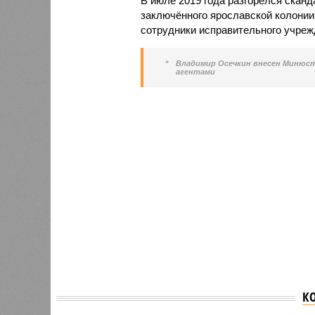
В июле 2019 года разгорелся сканд
заключённого ярославской колони
сотрудники исправительного учреж
*
Владимир Осечкин внесен Минюст
агентами
К
В сети появились
В Лени