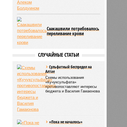
Саакашвили потребовалось
переливание крови
СЛУЧАЙНЫЕ СТАТЬИ
Сульфатный беспредел на
Алтае
Схемы использования
«Кучуксульфата»
противопоставляют интересы
бюджета и Василия Гамаюнова
«Пока не началось»