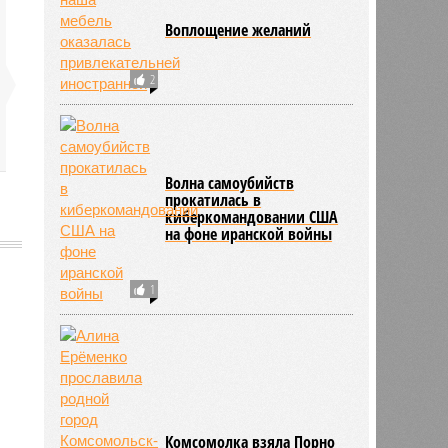
Воплощение желаний
2
Волна самоубийств
прокатилась в
киберкомандовании США
на фоне иранской войны
1
617
Комсомолка взяла Порно