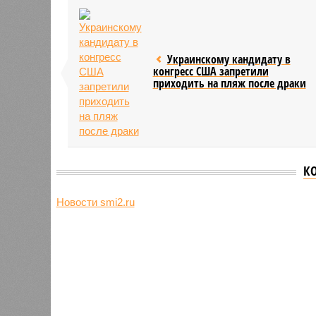
Украинскому кандидату в
конгресс США запретили
приходить на пляж после драки
К
Новости smi2.ru
Версия
//
Общество
//
Земля уже не раз показывала человеч
Последние времена
Земля уже не раз показывала человечеству свой