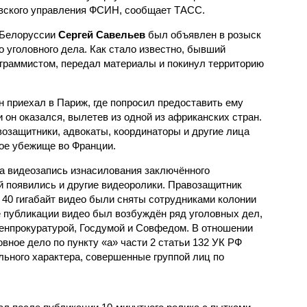
вского управления ФСИН, сообщает ТАСС.
 Белоруссии
Сергей Савельев
был объявлен в розыск
о уголовного дела. Как стало известно, бывший
граммистом, передал материалы и покинул территорию
н приехал в Париж, где попросил предоставить ему
он оказался, вылетев из одной из африканских стран.
возащитники, адвокаты, координаторы и другие лица
ое убежище во Франции.
на видеозапись изнасилования заключённого
й появились и другие видеоролики. Правозащитник
 40 гигабайт видео были сняты сотрудниками колонии
 публикации видео был возбуждён ряд уголовных дел,
Генпрокуратурой, Госдумой и Совфедом. В отношении
вное дело по пункту «а» части 2 статьи 132 УК РФ
ьного характера, совершенные группой лиц по