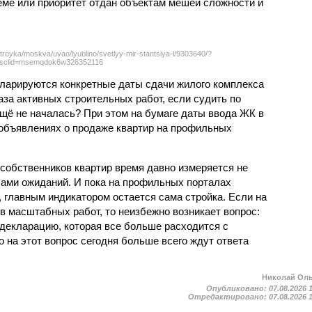
ёме или приоритет отдан объектам мешей сложности и
troyka/moskva/uvao/lyublino/svetlyy-mir-stantsiya-l/9303640/?
sclid=msemqdok6w326352116
екларируются конкретные даты сдачи жилого комплекса
фаза активных строительных работ, если судить по
ещё не началась? При этом на бумаге даты ввода ЖК в
объявлениях о продаже квартир на профильных
собственников квартир время давно измеряется не
ами ожиданий. И пока на профильных порталах
 главным индикатором остается сама стройка. Если на
в масштабных работ, то неизбежно возникает вопрос:
 декларацию, которая все больше расходится с
на этот вопрос сегодня больше всего ждут ответа
Николай Ол
Опубликовано:
07.08.2026 
Отредактировано:
07.08.2026 