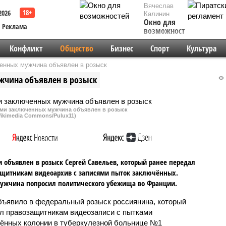
Вячеслав
2026
Калинин
Окно для
Реклама
возможностей
Конфликт
Общество
Бизнес
Спорт
Культура
енных мужчина объявлен в розыск
жчина объявлен в розыск
ами заключенных мужчина объявлен в розыск
ikimedia Commons/Pulux11)
и объявлен в розыск Сергей Савельев, который ранее передал
щитникам видеоархив с записями пыток заключённых.
ужчина попросил политического убежища во Франции.
ъявило в федеральный розыск россиянина, который
л правозащитникам видеозаписи с пытками
ённых колонии в туберкулезной больнице №1