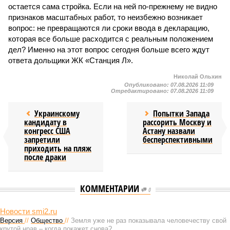
остается сама стройка. Если на ней по-прежнему не видно
признаков масштабных работ, то неизбежно возникает
вопрос: не превращаются ли сроки ввода в декларацию,
которая все больше расходится с реальным положением
дел? Именно на этот вопрос сегодня больше всего ждут
ответа дольщики ЖК «Станция Л».
Николай Ольхин
Опубликовано:
07.08.2026 11:09
Отредактировано:
07.08.2026 11:09
Украинскому
Попытки Запада
кандидату в
рассорить Москву и
конгресс США
Астану назвали
запретили
бесперспективными
приходить на пляж
после драки
КОММЕНТАРИИ
0
Новости smi2.ru
Версия
//
Общество
//
Земля уже не раз показывала человечеству свой
крутой нрав – когда покажет снова?