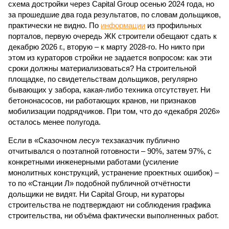
схема достройки через Capital Group осенью 2024 года, но
за прошедшие два года результатов, по словам дольщиков,
практически не видно. По
информации
из профильных
порталов, первую очередь ЖК строители обещают сдать к
декабрю 2026 г., вторую – к марту 2028-го. Но никто при
этом из кураторов стройки не задается вопросом: как эти
сроки должны материализоваться? На строительной
площадке, по свидетельствам дольщиков, регулярно
бывающих у забора, какая-либо техника отсутствует. Ни
бетононасосов, ни работающих кранов, ни признаков
мобилизации подрядчиков. При том, что до «декабря 2026»
осталось менее полугода.
Если в «Сказочном лесу» техзаказчик публично
отчитывался о поэтапной готовности – 90%, затем 97%, с
конкретными инженерными работами (усиление
монолитных конструкций, устранение проектных ошибок) –
то по «Станции Л» подобной публичной отчётности
дольщики не видят. Ни Capital Group, ни кураторы
строительства не подтверждают ни соблюдения графика
строительства, ни объёма фактически выполненных работ.