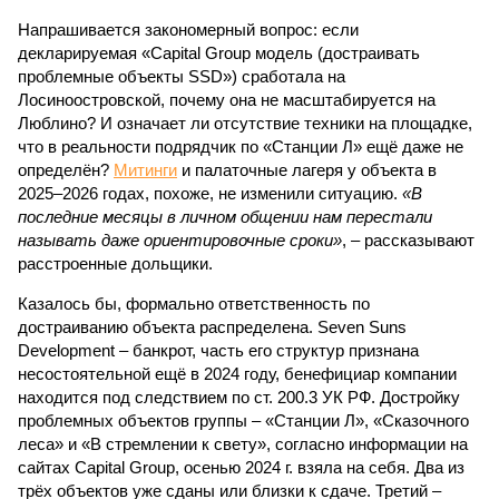
Напрашивается закономерный вопрос: если
декларируемая «Capital Group модель (достраивать
проблемные объекты SSD») сработала на
Лосиноостровской, почему она не масштабируется на
Люблино? И означает ли отсутствие техники на площадке,
что в реальности подрядчик по «Станции Л» ещё даже не
определён?
Митинги
и палаточные лагеря у объекта в
2025–2026 годах, похоже, не изменили ситуацию.
«В
последние месяцы в личном общении нам перестали
называть даже ориентировочные сроки»
, – рассказывают
расстроенные дольщики.
Казалось бы, формально ответственность по
достраиванию объекта распределена. Seven Suns
Development – банкрот, часть его структур признана
несостоятельной ещё в 2024 году, бенефициар компании
находится под следствием по ст. 200.3 УК РФ. Достройку
проблемных объектов группы – «Станции Л», «Сказочного
леса» и «В стремлении к свету», согласно информации на
сайтах Capital Group, осенью 2024 г. взяла на себя. Два из
трёх объектов уже сданы или близки к сдаче. Третий –