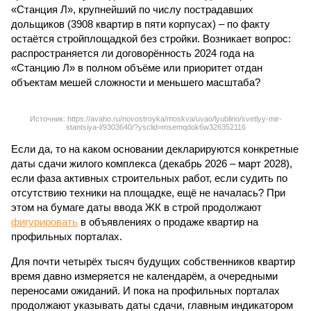
«Станция Л», крупнейший по числу пострадавших
дольщиков (3908 квартир в пяти корпусах) – по факту
остаётся стройплощадкой без стройки. Возникает вопрос:
распространяется ли договорённость 2024 года на
«Станцию Л» в полном объёме или приоритет отдан
объектам мешей сложности и меньшего масштаба?
Источник: https://avaho.ru/novostroyka/moskva/uvao/lyublino/svetlyy-mir-
stantsiya-l/9303640/?ysclid=msemqdok6w326352116
Если да, то на каком основании декларируются конкретные
даты сдачи жилого комплекса (декабрь 2026 – март 2028),
если фаза активных строительных работ, если судить по
отсутствию техники на площадке, ещё не началась? При
этом на бумаге даты ввода ЖК в строй продолжают
фигурировать
в объявлениях о продаже квартир на
профильных порталах.
Для почти четырёх тысяч будущих собственников квартир
время давно измеряется не календарём, а очередными
переносами ожиданий. И пока на профильных порталах
продолжают указывать даты сдачи, главным индикатором