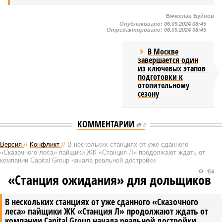
Вячеслав Буйнов
Опубликовано:
06.09.2024 08:45
Отредактировано:
06.09.2024 08:45
В Москве
завершается один
из ключевых этапов
подготовки к
отопительному
сезону
КОММЕНТАРИИ
0
Версия
//
Конфликт
//
В нескольких станциях от уже сданного
«Сказочного леса» пайщики ЖК «Станция Л» продолжают ждать от
компании Capital Group начала реальной достройки
156
«Станция ожидания» для дольщиков
В нескольких станциях от уже сданного «Сказочного
леса» пайщики ЖК «Станция Л» продолжают ждать от
компании Capital Group начала реальной достройки