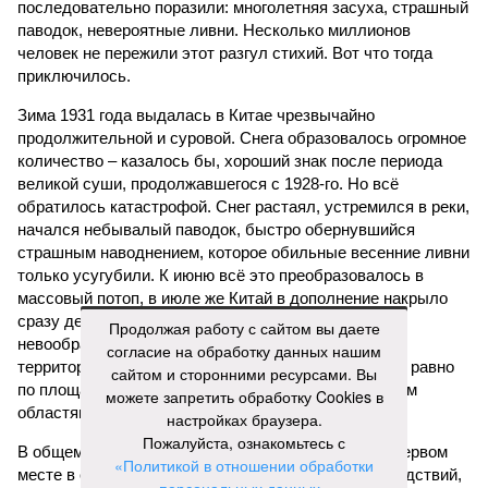
последовательно поразили: многолетняя засуха, страшный
паводок, невероятные ливни. Несколько миллионов
человек не пережили этот разгул стихий. Вот что тогда
приключилось.
Зима 1931 года выдалась в Китае чрезвычайно
продолжительной и суровой. Снега образовалось огромное
количество – казалось бы, хороший знак после периода
великой суши, продолжавшегося с 1928-го. Но всё
обратилось катастрофой. Снег растаял, устремился в реки,
начался небывалый паводок, быстро обернувшийся
страшным наводнением, которое обильные весенние ливни
только усугубили. К июню всё это преобразовалось в
массовый потоп, в июле же Китай в дополнение накрыло
сразу девятью циклонами. Последствия оказались
Продолжая работу с сайтом вы даете
невообразимыми: наводнение погребло под собой
согласие на обработку данных нашим
территорию в 180 тыс. квадратных километров, что равно
сайтом и сторонними ресурсами. Вы
по площади Карелии, шести Курским или Калужским
можете запретить обработку Cookies в
областям, десятку Чуваший.
настройках браузера.
Пожалуйста, ознакомьтесь с
В общем, недаром события 1931-го находятся на первом
«Политикой в отношении обработки
месте в списке самых смертоносных стихийных бедствий,