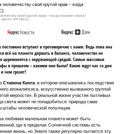
овечеству свой крутой нрав – когда покажет снова?
(фото: АР-ТАСС)
 постоянно вступает в противоречие с нами. Ведь пока она
ся всё на планете держать в балансе, человечество не
о церемонится с окружающей средой. Самые массовые
офы в прошлом – какими они были? Какие ждут нас со дня
 и чем грозят?
аз
Стивена Кинга
, в котором описывались последствия
ного апокалипсиса, искусственно вызванного группой
 этой мерзости». В реальной жизни участия пытливых
ца света может не понадобиться: природа сама
масштабы человеческой популяции.
ша любимая маленькая планета может быть
венной, где в пределах Солнечной системы есть
енная жизнь, но Земля также регулярно пытается эту