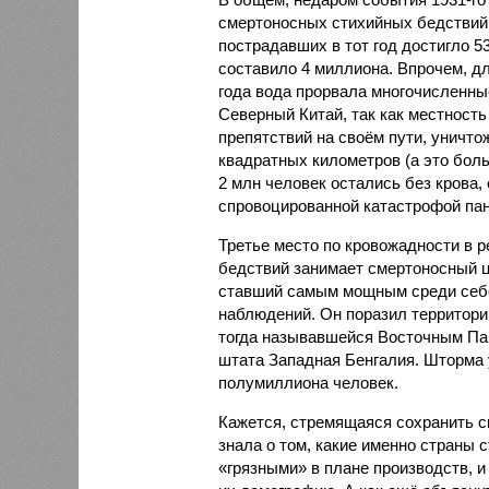
смертоносных стихийных бедствий,
пострадавших в тот год достигло 5
составило 4 миллиона. Впрочем, для
года вода прорвала многочисленны
Северный Китай, так как местность
препятствий на своём пути, уничто
квадратных километров (а это бол
2 млн человек остались без крова,
спровоцированной катастрофой па
Третье место по кровожадности в р
бедствий занимает смертоносный ц
ставший самым мощным среди себе
наблюдений. Он поразил территори
тогда называвшейся Восточным Пак
штата Западная Бенгалия. Шторма 
полумиллиона человек.
Кажется, стремящаяся сохранить с
знала о том, какие именно страны 
«грязными» в плане производств, 