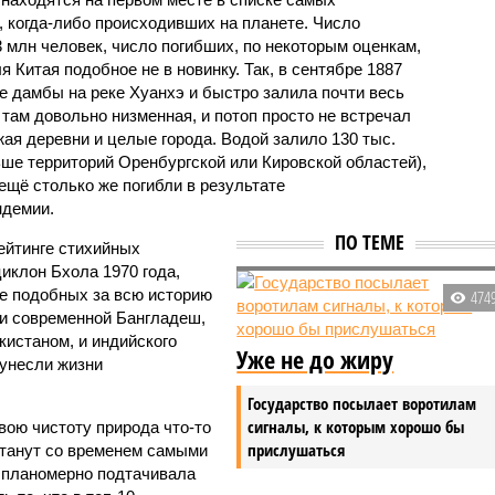
 когда-либо происходивших на планете. Число
3 млн человек, число погибших, по некоторым оценкам,
 Китая подобное не в новинку. Так, в сентябре 1887
е дамбы на реке Хуанхэ и быстро залила почти весь
 там довольно низменная, и потоп просто не встречал
жая деревни и целые города. Водой залило 130 тыс.
ьше территорий Оренбургской или Кировской областей),
 ещё столько же погибли в результате
ндемии.
ПО ТЕМЕ
ейтинге стихийных
иклон Бхола 1970 года,
 подобных за всю историю
474
и современной Бангладеш,
истаном, и индийского
Уже не до жиру
унесли жизни
Государство посылает воротилам
сигналы, к которым хорошо бы
вою чистоту природа что-то
прислушаться
станут со временем самыми
и планомерно подтачивала