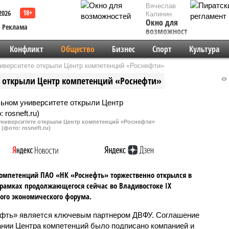
Вячеслав
2026
Калинин
Окно для
Реклама
возможностей
Конфликт
Общество
Бизнес
Спорт
Культура
верситете открыли Центр компетенций «Роснефти»
 открыли Центр компетенций «Роснефти»
ниверситете открыли Центр компетенций «Роснефти»
(фото: rosneft.ru)
омпетенций ПАО «НК «Роснефть» торжественно открылся в
рамках продолжающегося сейчас во Владивостоке IX
ого экономического форума.
фть» является ключевым партнером ДВФУ. Соглашение
ании Центра компетенций было подписано компанией и