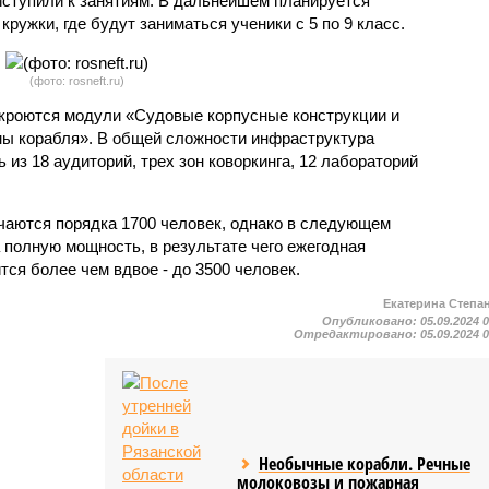
иступили к занятиям. В дальнейшем планируется
ружки, где будут заниматься ученики с 5 по 9 класс.
(фото: rosneft.ru)
ткроются модули «Судовые корпусные конструкции и
ы корабля». В общей сложности инфраструктура
 из 18 аудиторий, трех зон коворкинга, 12 лабораторий
чаются порядка 1700 человек, однако в следующем
а полную мощность, в результате чего ежегодная
ся более чем вдвое - до 3500 человек.
Екатерина Степа
Опубликовано:
05.09.2024 
Отредактировано:
05.09.2024 
Необычные корабли. Речные
молоковозы и пожарная