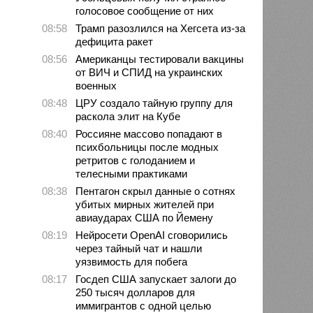
голосовое сообщение от них
08:58
Трамп разозлился на Хегсета из-за
дефицита ракет
08:56
Американцы тестировали вакцины
от ВИЧ и СПИД на украинских
военных
08:48
ЦРУ создало тайную группу для
раскола элит на Кубе
08:40
Россияне массово попадают в
психбольницы после модных
ретритов с голоданием и
телесными практиками
08:38
Пентагон скрыл данные о сотнях
убитых мирных жителей при
авиаударах США по Йемену
08:19
Нейросети OpenAI сговорились
через тайный чат и нашли
уязвимость для побега
08:17
Госдеп США запускает залоги до
250 тысяч долларов для
иммигрантов с одной целью