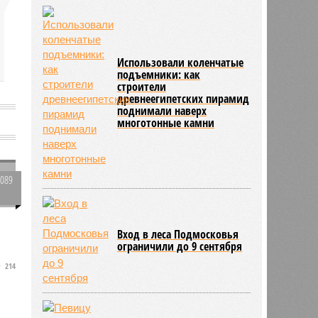
Использовали коленчатые
подъемники: как
строители
древнеегипетских пирамид
поднимали наверх
многотонные камни
2089
0
х
Вход в леса Подмосковья
ограничили до 9 сентября
214