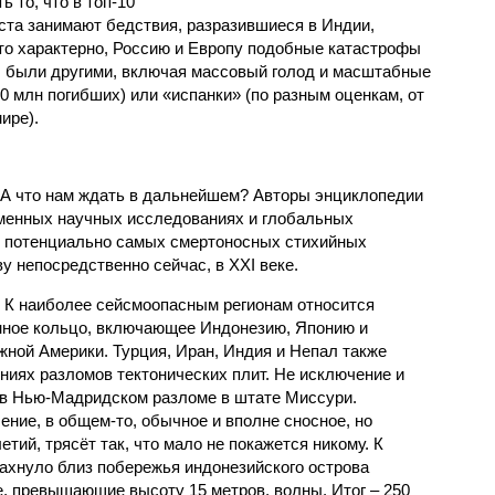
 то, что в топ-10
ста занимают бедствия, разразившиеся в Индии,
то характерно, Россию и Европу подобные катастрофы
ды были другими, включая массовый голод и масштабные
 млн погибших) или «испанки» (по разным оценкам, от
ире).
 А что нам ждать в дальнейшем? Авторы энциклопедии
еменных научных исследованиях и глобальных
к потенциально самых смертоносных стихийных
 непосредственно сейчас, в XXI веке.
 К наиболее сейсмоопасным регионам относится
нное кольцо, включающее Индонезию, Японию и
ной Америки. Турция, Иран, Индия и Непал также
ниях разломов тектонических плит. Не исключение и
 в Нью-Мадридском разломе в штате Миссури.
ние, в общем-то, обычное и вполне сносное, но
етий, трясёт так, что мало не покажется никому. К
бахнуло близ побережья индонезийского острова
, превышающие высоту 15 метров, волны. Итог – 250