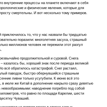
что внутренние процессы на планете включают в себя
орологические и физические явления, которые для
просту смертельны. И вот несколько тому примеров.
й приключилось то, что у нас назвали бы тридцатью
овательно поразили: многолетняя засуха, страшный
олько миллионов человек не пережили этот разгул
.
чрезвычайно продолжительной и суровой. Снега
 – казалось бы, хороший знак после периода великой
Но всё обратилось катастрофой. Снег растаял,
валый паводок, быстро обернувшийся страшным
енние ливни только усугубили. К июню всё это
, в июле же Китай в дополнение накрыло сразу девятью
 невообразимыми: наводнение погребло под собой
километров, что равно по площади Карелии, шести
десятку Чуваший.
 находятся на первом месте в списке самых