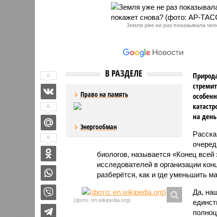
Земля уже не раз показывала чел
В РАЗДЕЛЕ
Природа
0
стремит
Право на память
особенн
катастр
0
на день
Энергообман
Расск
0
очеред
биологов, называется «Конец всей
исследователей в организации кон
разберётся, как и где уменьшить 
Да, на
(фото: en.wikipedia.org)
единст
полноц