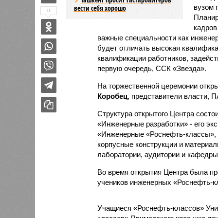
вузом п
вести себя хорошо
0
Планир
кадров
важные специальности как инженер
будет отличать высокая квалифика
квалификации работников, задейст
первую очередь, ССК «Звезда».
На торжественной церемонии откр
Коробец
, представители власти, 
Структура открытого Центра состои
«Инженерные разработки» - его экс
«Инженерные «Роснефть-классы», 
корпусные конструкции и материа
лаборатории, аудитории и кафедры
Во время открытия Центра была пр
учеников инженерных «Роснефть-к
Учащиеся «Роснефть-классов» Уни