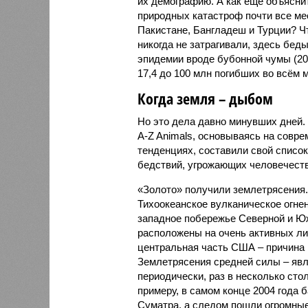
их демографию. А как ещё объяснить
природных катастроф почти все ме
Пакистане, Бангладеш и Турции? Ч
никогда не затрагивали, здесь бе
эпидемии вроде бубонной чумы (200
17,4 до 100 млн погибших во всём м
Когда земля – дыбом
Но это дела давно минувших дней.
A-Z Animals, основываясь на совр
тенденциях, составили свой списо
бедствий, угрожающих человечеству
«Золото» получили землетрясения.
Тихоокеанское вулканическое огне
западное побережье Северной и Юж
расположены на очень активных ли
центральная часть США – причина
Землетрясения средней силы – явле
периодически, раз в несколько стол
примеру, в самом конце 2004 года 
Суматра, а следом пошли огромные