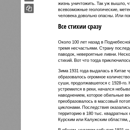
жизнь уничтожить. Так уж вышло, 
всевозможные геологические, мете
человека довольно опасны. Или по
Все стихии сразу
Около 100 лет назад в Поднебесно
тремя несчастьями. Страну послед
паводок, невероятные ливни. Неск
стихий. Вот что тогда приключилось
Зима 1931 года выдалась в Китае 
образовалось огромное количество
суши, продолжавшегося с 1928-го. 
устремился в реки, начался небы
наводнением, которое обильные вес
преобразовалось в массовый потоп
циклонами. Последствия оказались
территорию в 180 тыс. квадратных 
Курским или Калужским областям, 
В общем, недаром события 1931-го