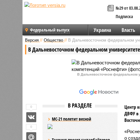
№29 от 03.08.
Подписка
Украина
Власть
Федеральный выпуск
Версия
//
Общество
//
В Дальневосточном федеральном уни
В Дальневосточном федеральном университете
В Дальневосточном федеральном у
В РАЗДЕЛЕ
Центр к
0
ДВФУ в 
МС-21 полетит весной
Восточн
0
«Росне
о созд
Ташкент просит гастарбайтеров