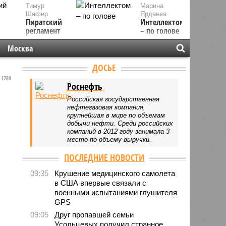
Тимур
Марина
Шафир
Ярдаева
Пиратский
Интеллектом
регламент
– по голове
Москва
ДОСЬЕ
1789
Роснефть
Российская государственная
нефтегазовая компания,
крупнейшая в мире по объемам
добычи нефти. Среди российских
компаний в 2012 году занимала 3
место по объему выручки.
ПОСЛЕДНИЕ НОВОСТИ
09:35
Крушение медицинского самолета
в США впервые связали с
военными испытаниями глушителя
GPS
09:05
Друг пропавшей семьи
Усольцевых получил странное