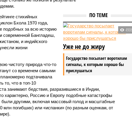
ндемии.
ПО ТЕМЕ
ейтинге стихийных
иклон Бхола 1970 года,
 подобных за всю историю
490
и современной Бангладеш,
истаном, и индийского
Уже не до жиру
унесли жизни
Государство посылает воротилам
сигналы, к которым хорошо бы
вою чистоту природа что-то
прислушаться
станут со временем самыми
и планомерно подтачивала
 то, что в топ-10
ста занимают бедствия, разразившиеся в Индии,
то характерно, Россию и Европу подобные катастрофы
ды были другими, включая массовый голод и масштабные
 млн погибших) или «испанки» (по разным оценкам, от
ире).