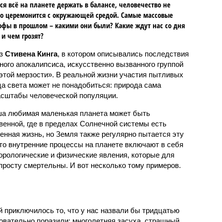
ся всё на планете держать в балансе, человечество не
о церемонится с окружающей средой. Самые массовые
офы в прошлом – какими они были? Какие ждут нас со дня
 и чем грозят?
аз
Стивена Кинга
, в котором описывались последствия
ного апокалипсиса, искусственно вызванного группой
 этой мерзости». В реальной жизни участия пытливых
ца света может не понадобиться: природа сама
масштабы человеческой популяции.
ша любимая маленькая планета может быть
венной, где в пределах Солнечной системы есть
енная жизнь, но Земля также регулярно пытается эту
что внутренние процессы на планете включают в себя
орологические и физические явления, которые для
просту смертельны. И вот несколько тому примеров.
й приключилось то, что у нас назвали бы тридцатью
овательно поразили: многолетняя засуха, страшный