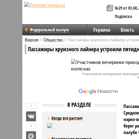
№29 от 03.08.
Подписка
Украина
Власть
Федеральный выпуск
Версия
//
Общество
//
Пассажиры круизного лайнера устро
Пассажиры круизного лайнера устроили пятид
Участников вечеринки приходил
В РАЗДЕЛЕ
Пассажи
0
Средизе
Когда все растает
нарко-в
берег р
0
палубе 
Реанимация трамваю