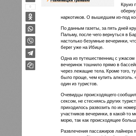
Круиз 
0
оберну
наркотиков. О вышедшем из-под кон
По данным газеты, за пять дней к
Пальму, после чего вернуться в Ба
настолько безумные вечеринки, чт
берег уже на Ибице.
Одна из путешественниц с ужасом в
вечеринок тошнило прямо в бассейн
через лежащие тела. Кроме того, т
было проще, чем купить алкоголь. 
один из туристов.
Очевидцы происходящего сообщили
сексом, не стесняясь других турис
приходилось развозить по их номер
участников вечеринки, в какой-то 
морю, так как происходящее больш
Развлечения пассажиров лайнера 