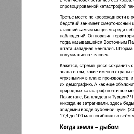
спровоцированной катастрофой па
Третье место по кровожадности в р
бедствий занимает смертоносный ц
ставший самым мощным среди себе
наблюдений. Он поразил территори
тогда называвшейся Восточным Пак
штата Западная Бенгалия. Шторма 
полумиллиона человек.
Кажется, стремящаяся сохранить с
знала о том, какие именно страны 
«грязными» в плане производств, 
их демографию. А как ещё объяснить
природных катастроф почти все ме
Пакистане, Бангладеш и Турции? Ч
никогда не затрагивали, здесь бе
эпидемии вроде бубонной чумы (200
17,4 до 100 млн погибших во всём м
Когда земля – дыбом