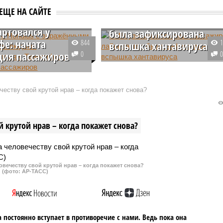
ёнными
СМИ узнали о поисках
ЕЩЕ НА САЙТЕ
ирусом людьми
пассажиров лайнера, где
ртовался у
была зафиксирована
фе: начата
844
вспышка хантавируса
ция пассажиров
0
Страны на разных континентах
 лайнер MV Hondius,
ищут пассажиров, сошедших на
ий известность из-за
берег с круизного судна MV
еству свой крутой нрав – когда покажет снова?
хантавируса на его
Hondius, на борту которого была
нним утром в
зафиксирована вспышка
нье достиг берегов
хантавирусной инфекции.
 крутой нрав – когда покажет снова?
го острова Тенерифе,
го власти начали
 по высадке
ов.
овечеству свой крутой нрав – когда покажет снова?
(фото: АР-ТАСС)
 постоянно вступает в противоречие с нами. Ведь пока она