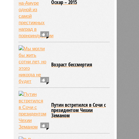
Оскар – 2015
4
Возраст бессмертия
3
Путин встретился в Сочи с
президентом Чехии
Земаном
1