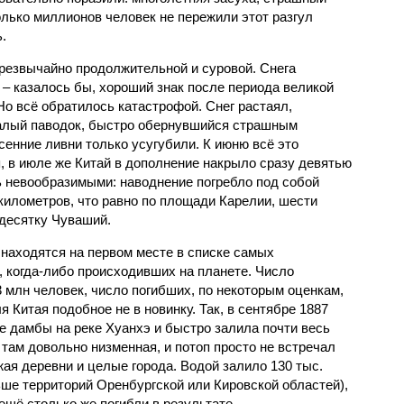
олько миллионов человек не пережили этот разгул
.
чрезвычайно продолжительной и суровой. Снега
 – казалось бы, хороший знак после периода великой
Но всё обратилось катастрофой. Снег растаял,
валый паводок, быстро обернувшийся страшным
енние ливни только усугубили. К июню всё это
, в июле же Китай в дополнение накрыло сразу девятью
 невообразимыми: наводнение погребло под собой
километров, что равно по площади Карелии, шести
десятку Чуваший.
 находятся на первом месте в списке самых
 когда-либо происходивших на планете. Число
3 млн человек, число погибших, по некоторым оценкам,
 Китая подобное не в новинку. Так, в сентябре 1887
е дамбы на реке Хуанхэ и быстро залила почти весь
 там довольно низменная, и потоп просто не встречал
жая деревни и целые города. Водой залило 130 тыс.
ьше территорий Оренбургской или Кировской областей),
 ещё столько же погибли в результате