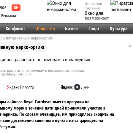
Вячеслав
2026
Калинин
Окно для
Реклама
возможностей
Конфликт
Общество
Бизнес
Спорт
Культура
или пятидневную нарко-оргию
невную нарко-оргию
ось развозить по номерам в инвалидных колясках
http://dailymail.co.uk
ры лайнера Royal Carribean вместо прогулки по
мному морю в течение пяти дней принимали участие в
ечеринке. По словам очевидцев, им приходилось сходить на
аньше достижения конечного пункта из-за царящего на
безумия.