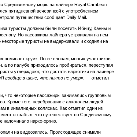
по Средиземному морю на лайнере Royal Carribean
лся пятидневной вечеринкой с употреблением
троля путешествии сообщает Daily Mail.
руиза туристы должны были посетить Ибицу, Канны и
рселону. Но пассажиры лайнера устраивали на нем
о некоторые туристы не выдерживали и сходили на
споминает круиз. По ее словам, многих участников
, а по палубе приходилось пробираться, переступая
уристы утверждают, что достать наркотики на лайнере
«
Я вообще в шоке, что никто не умер
», — отметил
, что некоторые пассажиры занимались групповым
тов. Кроме того, перебравших с алкоголем людей
ам в инвалидных колясках. Как отметил один из
момент он забыл, что путешествует по Средиземному
е напоминало нарко-оргию.
попали на видеозапись. Происходящее снимали