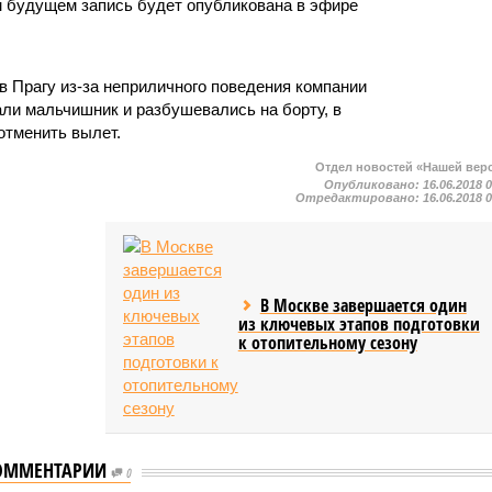
м будущем запись будет опубликована в эфире
в Прагу из-за неприличного поведения компании
и мальчишник и разбушевались на борту, в
отменить вылет.
Отдел новостей «Нашей вер
Опубликовано:
16.06.2018 
Отредактировано:
16.06.2018 
В Москве завершается один
из ключевых этапов подготовки
к отопительному сезону
ОММЕНТАРИИ
 MV Hondius с
0