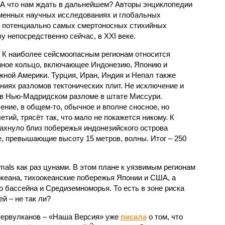
 А что нам ждать в дальнейшем? Авторы энциклопедии
еменных научных исследованиях и глобальных
к потенциально самых смертоносных стихийных
 непосредственно сейчас, в XXI веке.
 К наиболее сейсмоопасным регионам относится
нное кольцо, включающее Индонезию, Японию и
ной Америки. Турция, Иран, Индия и Непал также
ниях разломов тектонических плит. Не исключение и
 в Нью-Мадридском разломе в штате Миссури.
ние, в общем-то, обычное и вполне сносное, но
етий, трясёт так, что мало не покажется никому. К
бахнуло близ побережья индонезийского острова
, превышающие высоту 15 метров, волны. Итог – 250
imals как раз цунами. В этом плане к уязвимым регионам
кеана, тихо­океанские побережья Японии и США, а
 бассейна и Средиземноморья. То есть в зоне риска
й – не так ли?
первулканов – «Наша Версия» уже
писала
о том, что