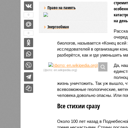
стремит
Право на память
особенн
катастр
0
на день
Энергообман
Расск
0
очеред
биологов, называется «Конец всей
исследователей в организации кон
разберётся, как и где уменьшить 
Да, на
(фото: en.wikipedia.org)
единст
полноц
жизнь уничтожить. Так уж вышло, 
всевозможные геологические, мете
человека довольно опасны. Или по
Все стихии сразу
Около 100 лет назад в Поднебесно
тремя несчастьями. Страну послед