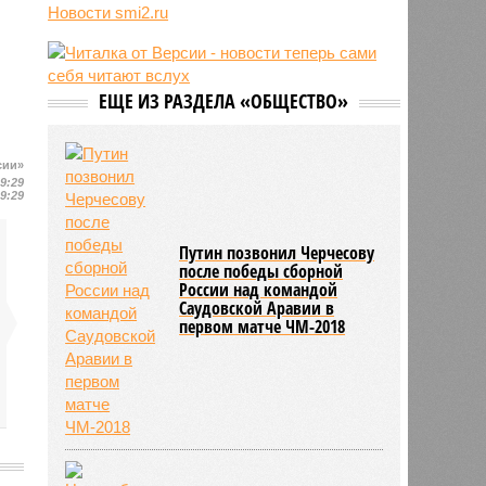
рекомендовать не посещать
Новости smi2.ru
Армению
06/08
Пьяный поляк жестоко избил двух
соотечественников, перепутав их с
украинцами
ЕЩЕ ИЗ РАЗДЕЛА «ОБЩЕСТВО»
06/08
Эксперт оценил будущее
человечества в эпоху
искусственного интеллекта
сии»
09:29
06/08
Трамп рассказал о своём
09:29
отношении к главе Пентагона
Путин позвонил Черчесову
после победы сборной
России над командой
Саудовской Аравии в
первом матче ЧМ-2018