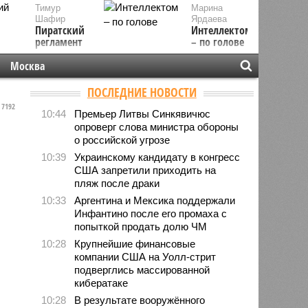
Тимур
Марина
Шафир
Ярдаева
Пиратский
Интеллектом
регламент
– по голове
Москва
ПОСЛЕДНИЕ НОВОСТИ
7192
10:44
Премьер Литвы Синкявичюс
опроверг слова министра обороны
о российской угрозе
10:39
Украинскому кандидату в конгресс
США запретили приходить на
пляж после драки
10:33
Аргентина и Мексика поддержали
Инфантино после его промаха с
попыткой продать долю ЧМ
10:28
Крупнейшие финансовые
компании США на Уолл-стрит
подверглись массированной
кибератаке
10:28
В результате вооружённого