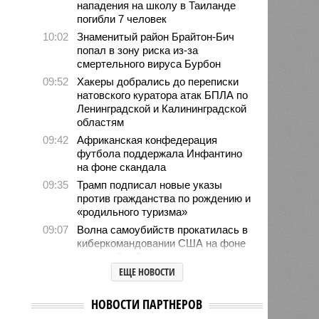
нападения на школу в Таиланде
погибли 7 человек
10:02
Знаменитый район Брайтон-Бич
попал в зону риска из-за
смертельного вируса Бурбон
09:52
Хакеры добрались до переписки
натовского куратора атак БПЛА по
Ленинградской и Калининградской
областям
09:42
Африканская конфедерация
футбола поддержала Инфантино
на фоне скандала
09:35
Трамп подписал новые указы
против гражданства по рождению и
«родильного туризма»
09:07
Волна самоубийств прокатилась в
киберкомандовании США на фоне
иранской войны
ЕЩЕ НОВОСТИ
06/08
В Румынии заявили о неготовности
брать на себя помощь Украине
НОВОСТИ ПАРТНЕРОВ
06/08
Матвиенко: россиянам могут