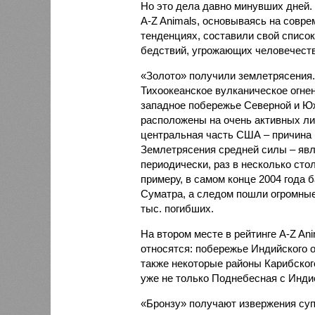
Но это дела давно минувших дней.
A-Z Animals, основываясь на совр
тенденциях, составили свой списо
бедствий, угрожающих человечеству
«Золото» получили землетрясения.
Тихоокеанское вулканическое огне
западное побережье Северной и Юж
расположены на очень активных ли
центральная часть США – причина
Землетрясения средней силы – явле
периодически, раз в несколько стол
примеру, в самом конце 2004 года 
Суматра, а следом пошли огромные
тыс. погибших.
На втором месте в рейтинге A-Z An
относятся: побережье Индийского о
также некоторые районы Карибского
уже не только Поднебесная с Индие
«Бронзу» получают извержения су