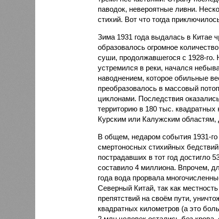
паводок, невероятные ливни. Неск
стихий. Вот что тогда приключилось
Зима 1931 года выдалась в Китае 
образовалось огромное количество
суши, продолжавшегося с 1928-го. 
устремился в реки, начался небы
наводнением, которое обильные вес
преобразовалось в массовый потоп
циклонами. Последствия оказались
территорию в 180 тыс. квадратных 
Курским или Калужским областям, 
В общем, недаром события 1931-го
смертоносных стихийных бедствий,
пострадавших в тот год достигло 5
составило 4 миллиона. Впрочем, для
года вода прорвала многочисленны
Северный Китай, так как местность
препятствий на своём пути, уничто
квадратных километров (а это бол
2 млн человек остались без крова,