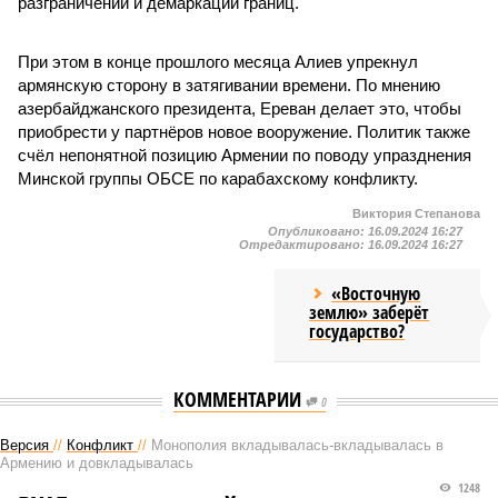
разграничении и демаркации границ.
При этом в конце прошлого месяца Алиев упрекнул
армянскую сторону в затягивании времени. По мнению
азербайджанского президента, Ереван делает это, чтобы
приобрести у партнёров новое вооружение. Политик также
счёл непонятной позицию Армении по поводу упразднения
Минской группы ОБСЕ по карабахскому конфликту.
Виктория Степанова
Опубликовано:
16.09.2024 16:27
Отредактировано:
16.09.2024 16:27
«Восточную
землю» заберёт
государство?
КОММЕНТАРИИ
0
Версия
//
Конфликт
//
Монополия вкладывалась-вкладывалась в
Армению и довкладывалась
1248