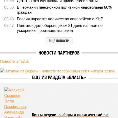
В нескольких станциях от уже сданного «Сказочного леса» пайщики ЖК
«Станция Л» продолжают ждать от компании Capital Group начала
реальной достройки (изображение сгенерировано ИИ)
Пока в Ярославском районе СВАО дольщики «Сказочного леса»
уже получают ключи – в мае 2026 года были получены
заключение о соответствии проектной документации и
разрешение на ввод жилищного комплекса в эксплуатацию –