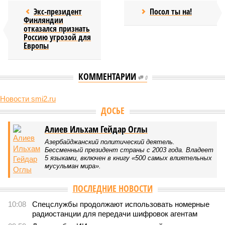
Экс-президент
Посол ты на!
Финляндии
отказался признать
Россию угрозой для
Европы
КОММЕНТАРИИ
0
Новости smi2.ru
Версия
//
Конфликт
//
В нескольких станциях от уже сданного
«Сказочного леса» пайщики ЖК «Станция Л» продолжают ждать от
компании Capital Group начала реальной достройки
556
«Станция ожидания» для дольщиков
В нескольких станциях от уже сданного «Сказочного
леса» пайщики ЖК «Станция Л» продолжают ждать от
компании Capital Group начала реальной достройки