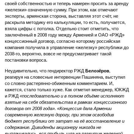
своей собственностью и теперь намерен просить за аренду
«железки» означенную сумму. При этом, как отмечают
эксперты, армянская сторона, выставляя этот счёт, не
раскрыла методику его калькуляции, то есть, получается,
взяла цифры с потолка. Отдельно стоит отметить, что
заключённый в 2008 году между Арменией и ОАО «РЖД»
концессионный договор, согласно которому российская
компания получила в управление «железку» республики до
2038-го, вероятно, вовсе не предусматривает такой
постановки вопроса.
Неудивительно, что гендиректор РЖД
Белозёров
,
реагируя на словесные интервенции Пашиняна, выступил
со словно растерянно-обиженным комментарием. И,
кажется, стало только хуже. Как отметил менеджер, ЮКЖД
и РЖД
«последовательно и в полном объёме исполняют
взятые на себя обязательства в рамках концессионного
договора от 2008 года». «Концессия дала Армении
современную железную дорогу, при этом освободив
бюджет республики от затрат на её восстановление и
содержание. Дивиденды акционеру никогда не
выплачивались, вся прибыль шла на развитие железной