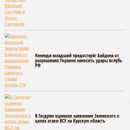
совсем недалеко, в паре станций метро южнее, на Люблинской
улице, картина, можно сказать, прямо противоположная.
Сюжет:
Недвижимость
ЖК «Светлый мир «Станция Л»: та же группа компаний-
банкрот Seven Suns Development, та же
анонсированная
схема достройки через Capital Group осенью 2024 года, но
за прошедшие два года результатов, по словам дольщиков,
практически не видно. По
информации
из профильных
порталов, первую очередь ЖК строители обещают сдать к
декабрю 2026 г., вторую – к марту 2028-го. Но никто при
этом из кураторов стройки не задается вопросом: как эти
сроки должны материализоваться? На строительной
площадке, по свидетельствам дольщиков, регулярно
бывающих у забора, какая-либо техника отсутствует. Ни
бетононасосов, ни работающих кранов, ни признаков
мобилизации подрядчиков. При том, что до «декабря 2026»
осталось менее полугода.
Если в «Сказочном лесу» техзаказчик публично
отчитывался о поэтапной готовности – 90%, затем 97%, с