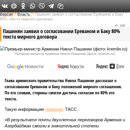
0
0
0
Федеральный выпуск
Версия
//
Власть
//
Пашинян заявил о согласовании Ереваном и Баку
80% текста мирного договора
2485
Пашинян заявил о согласовании Ереваном и Баку 80%
текста мирного договора
Премьер-министр Армении Никол Пашинян (фото: kremlin.ru)
Глава армянского правительства Никол Пашинян рассказал о
согласовании Ереваном и Баку положений мирного соглашения.
По его словам, стороны смогли достичь согласия по 80% его
текста.
Такую информацию
приводит
ТАСС.
«В результате почти двухлетних переговоров Армения и
Азербайджан смогли в значительной степени