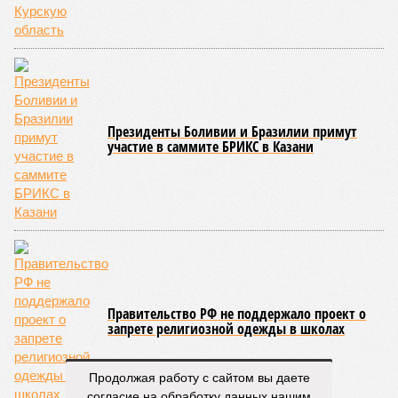
конкретными инженерными работами (усиление
монолитных конструкций, устранение проектных ошибок) –
то по «Станции Л» подобной публичной отчётности
дольщики не видят. Ни Capital Group, ни кураторы
строительства не подтверждают ни соблюдения графика
строительства, ни объёма фактически выполненных работ.
Напрашивается закономерный вопрос: если
декларируемая «Capital Group модель (достраивать
проблемные объекты SSD») сработала на
Лосиноостровской, почему она не масштабируется на
Люблино? И означает ли отсутствие техники на площадке,
что в реальности подрядчик по «Станции Л» ещё даже не
определён?
Митинги
и палаточные лагеря у объекта в
2025–2026 годах, похоже, не изменили ситуацию.
«В
последние месяцы в личном общении нам перестали
называть даже ориентировочные сроки»
, – рассказывают
расстроенные дольщики.
Казалось бы, формально ответственность по
Продолжая работу с сайтом вы даете
достраиванию объекта распределена. Seven Suns
согласие на обработку данных нашим