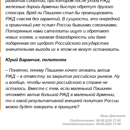
развития событий, при котором после ухода РЖД
железные дороги Армении быстро обретут другого
спонсора. Вряд ли Пашинян стал бы провоцировать
РЖД совсем без гарантий. В сущности, это очередной
и привычный уже «слив» России бывшими союзниками.
Потерянные нами сателлиты ищут и обретают
новых хозяев, и никакая благодарность или даже
подаренная от щедрот Российского государства
значительная выгода их в этом не могут остановить.
Юрий Баранчик, политолог
– Понятно, почему Пашинян хочет отжать актив
РЖД – в отместку за закрытие российских рынков. Ну
и вообще, чтобы ничего российского в стране не
осталось. Вместе с тем, если маленький Пашинян
отожмёт актив большой РЖД в маленькой Армении,
то о какой результативной внешней политике России
можно будет говорить в принципе?
Иван Дмитриев
Опубликовано:
08.08.2026 17:00
Отредактировано:
08.08.2026 17:00