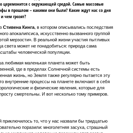
о церемонится с окружающей средой. Самые массовые
офы в прошлом – какими они были? Какие ждут нас со дня
 и чем грозят?
аз
Стивена Кинга
, в котором описывались последствия
ного апокалипсиса, искусственно вызванного группой
 этой мерзости». В реальной жизни участия пытливых
ца света может не понадобиться: природа сама
масштабы человеческой популяции.
ша любимая маленькая планета может быть
венной, где в пределах Солнечной системы есть
енная жизнь, но Земля также регулярно пытается эту
что внутренние процессы на планете включают в себя
орологические и физические явления, которые для
просту смертельны. И вот несколько тому примеров.
й приключилось то, что у нас назвали бы тридцатью
овательно поразили: многолетняя засуха, страшный