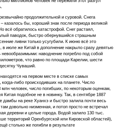
олько миллионов человек не пережили этот разгул
.
чрезвычайно продолжительной и суровой. Снега
 – казалось бы, хороший знак после периода великой
Но всё обратилось катастрофой. Снег растаял,
валый паводок, быстро обернувшийся страшным
енние ливни только усугубили. К июню всё это
, в июле же Китай в дополнение накрыло сразу девятью
 невообразимыми: наводнение погребло под собой
километров, что равно по площади Карелии, шести
десятку Чуваший.
 находятся на первом месте в списке самых
 когда-либо происходивших на планете. Число
3 млн человек, число погибших, по некоторым оценкам,
 Китая подобное не в новинку. Так, в сентябре 1887
е дамбы на реке Хуанхэ и быстро залила почти весь
 там довольно низменная, и потоп просто не встречал
жая деревни и целые города. Водой залило 130 тыс.
ьше территорий Оренбургской или Кировской областей),
 ещё столько же погибли в результате