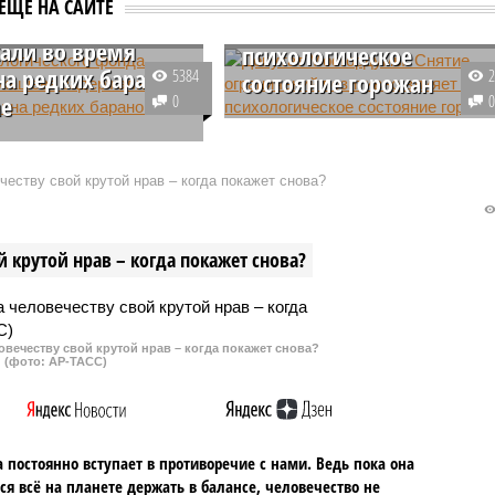
ЕЩЕ НА САЙТЕ
Эрмена Суркашева
позитивно влияет на
али во время
психологическое
на редких баранов
5384
состояние горожан
ае
0
Депутат Мосгордумы Андрей
айского экологического
Медведев считает, что снятие
отился на редких
большинства ограничений в
еству свой крутой нрав – когда покажет снова?
 вместе с московским
столице благоприятно
ном. При себе у
сказывается на психологическо
лей было
состоянии москвичей.
 крутой нрав – когда покажет снова?
льное оружие; они
 что собирались
в сибирского горного
овечеству свой крутой нрав – когда покажет снова?
(фото: АР-ТАСС)
 постоянно вступает в противоречие с нами. Ведь пока она
ся всё на планете держать в балансе, человечество не