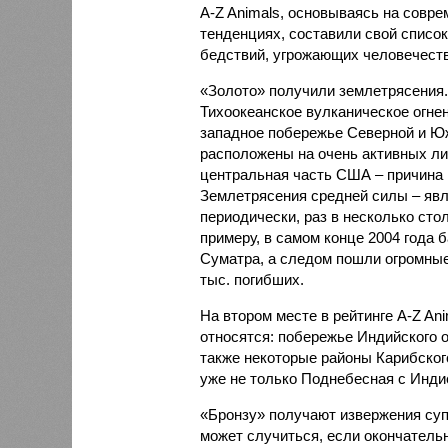
A-Z Animals, основываясь на совр
тенденциях, составили свой списо
бедствий, угрожающих человечеству
«Золото» получили землетрясения.
Тихоокеанское вулканическое огне
западное побережье Северной и Юж
расположены на очень активных ли
центральная часть США – причина
Землетрясения средней силы – явле
периодически, раз в несколько стол
примеру, в самом конце 2004 года 
Суматра, а следом пошли огромные
тыс. погибших.
На втором месте в рейтинге A-Z An
относятся: побережье Индийского о
также некоторые районы Карибского
уже не только Поднебесная с Индие
«Бронзу» получают извержения су
может случиться, если окончатель