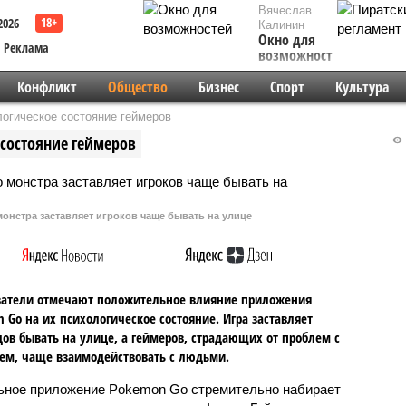
Вячеслав
2026
Калинин
Окно для
Реклама
возможностей
Конфликт
Общество
Бизнес
Спорт
Культура
огическое состояние геймеров
 состояние геймеров
онстра заставляет игроков чаще бывать на улице
ватели отмечают положительное влияние приложения
 Gо на их психологическое состояние. Игра заставляет
ов бывать на улице, а геймеров, страдающих от проблем с
м, чаще взаимодействовать с людьми.
ное приложение Pokemon Gо стремительно набирает