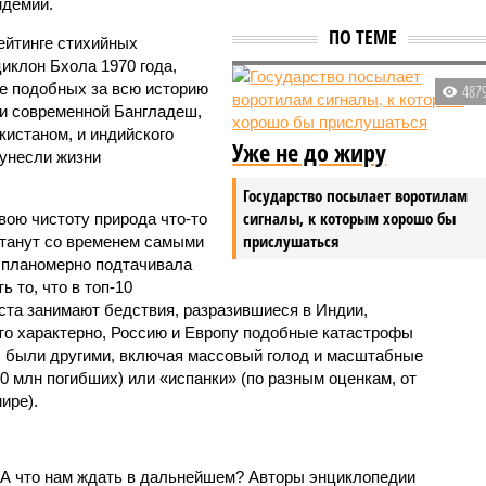
ндемии.
ПО ТЕМЕ
ейтинге стихийных
иклон Бхола 1970 года,
 подобных за всю историю
487
и современной Бангладеш,
истаном, и индийского
Уже не до жиру
унесли жизни
Государство посылает воротилам
сигналы, к которым хорошо бы
вою чистоту природа что-то
прислушаться
станут со временем самыми
и планомерно подтачивала
 то, что в топ-10
ста занимают бедствия, разразившиеся в Индии,
то характерно, Россию и Европу подобные катастрофы
ды были другими, включая массовый голод и масштабные
 млн погибших) или «испанки» (по разным оценкам, от
ире).
 А что нам ждать в дальнейшем? Авторы энциклопедии