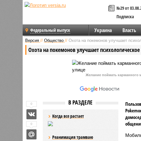
№29 от 03.08.
Подписка
Украина
Власть
Федеральный выпуск
Версия
//
Общество
//
Охота на покемонов улучшает психол
Охота на покемонов улучшает психологическое
Желание поймать карманного м
В РАЗДЕЛЕ
Пользо
0
Pokemon
Когда все растает
домосед
общение
0
Мобиль
Реанимация трамваю