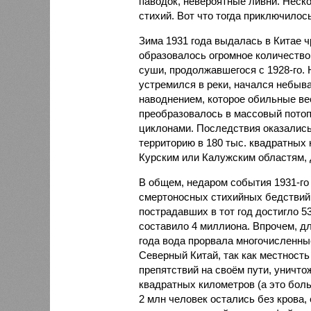
паводок, невероятные ливни. Неск
стихий. Вот что тогда приключилось
Зима 1931 года выдалась в Китае 
образовалось огромное количество
суши, продолжавшегося с 1928-го. 
устремился в реки, начался небы
наводнением, которое обильные вес
преобразовалось в массовый потоп
циклонами. Последствия оказались
территорию в 180 тыс. квадратных 
Курским или Калужским областям, 
В общем, недаром события 1931-го
смертоносных стихийных бедствий,
пострадавших в тот год достигло 5
составило 4 миллиона. Впрочем, для
года вода прорвала многочисленны
Северный Китай, так как местность
препятствий на своём пути, уничто
квадратных километров (а это бол
2 млн человек остались без крова,