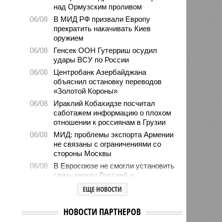
над Ормузским проливом
06/08
В МИД РФ призвали Европу
прекратить накачивать Киев
оружием
06/08
Генсек ООН Гутерриш осудил
удары ВСУ по России
06/08
Центробанк Азербайджана
объяснил остановку переводов
«Золотой Короны»
06/08
Ираклий Кобахидзе посчитал
саботажем информацию о плохом
отношении к россиянам в Грузии
06/08
МИД: проблемы экспорта Армении
не связаны с ограничениями со
стороны Москвы
06/08
В Евросоюзе не смогли установить
связь между Россией и
миграционным кризисом в Сеуте
ЕЩЕ НОВОСТИ
06/08
Ямпольская объяснила причины
проблем с поступлением в
НОВОСТИ ПАРТНЕРОВ
ведущие вузы страны