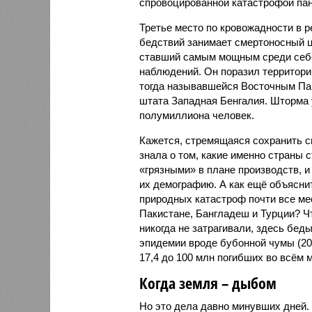
спровоцированной катастрофой па
Третье место по кровожадности в р
бедствий занимает смертоносный ц
ставший самым мощным среди себе
наблюдений. Он поразил территори
тогда называвшейся Восточным Пак
штата Западная Бенгалия. Шторма 
полумиллиона человек.
Кажется, стремящаяся сохранить с
знала о том, какие именно страны 
«грязными» в плане производств, 
их демографию. А как ещё объяснить
природных катастроф почти все ме
Пакистане, Бангладеш и Турции? Ч
никогда не затрагивали, здесь бе
эпидемии вроде бубонной чумы (200
17,4 до 100 млн погибших во всём м
Когда земля – дыбом
Но это дела давно минувших дней.