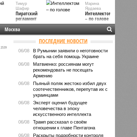
Тимур
Марина
Шафир
Ярдаева
Пиратский
Интеллектом
регламент
– по голове
Москва
ПОСЛЕДНИЕ НОВОСТИ
2539
06/08
В Румынии заявили о неготовности
брать на себя помощь Украине
06/08
Матвиенко: россиянам могут
рекомендовать не посещать
Армению
06/08
Пьяный поляк жестоко избил двух
соотечественников, перепутав их с
украинцами
06/08
Эксперт оценил будущее
человечества в эпоху
искусственного интеллекта
06/08
Трамп рассказал о своём
отношении к главе Пентагона
06/08
Раскрыты подробности контроля