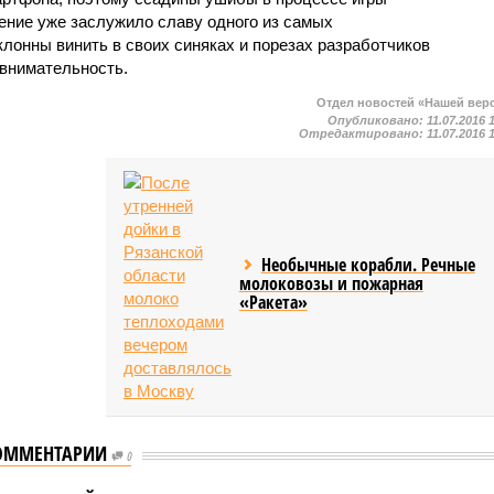
ние уже заслужило славу одного из самых
клонны винить в своих синяках и порезах разработчиков
евнимательность.
Отдел новостей «Нашей вер
Опубликовано:
11.07.2016 
Отредактировано:
11.07.2016 
Необычные корабли. Речные
молоковозы и пожарная
«Ракета»
ОММЕНТАРИИ
0
Депутат Мосгордумы:
экологического
Снятие ограничений