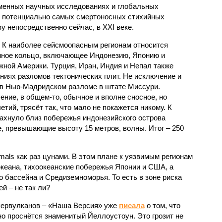
еменных научных исследованиях и глобальных
к потенциально самых смертоносных стихийных
 непосредственно сейчас, в XXI веке.
 К наиболее сейсмоопасным регионам относится
нное кольцо, включающее Индонезию, Японию и
ной Америки. Турция, Иран, Индия и Непал также
ниях разломов тектонических плит. Не исключение и
 в Нью-Мадридском разломе в штате Миссури.
ние, в общем-то, обычное и вполне сносное, но
етий, трясёт так, что мало не покажется никому. К
бахнуло близ побережья индонезийского острова
, превышающие высоту 15 метров, волны. Итог – 250
imals как раз цунами. В этом плане к уязвимым регионам
кеана, тихо­океанские побережья Японии и США, а
 бассейна и Средиземноморья. То есть в зоне риска
й – не так ли?
первулканов – «Наша Версия» уже
писала
о том, что
но проснётся знаменитый Йеллоустоун. Это грозит не