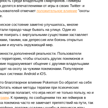
рность среди владельцев смартфонов. Геймеры
 делятся впечатлениями от игры в своих Twitter- и
льзователей отмечает
положительное влияние
"охоты
е.
ческое состояние заметно улучшилось, многие
али гораздо чаще бывать на улице. Один из
ние поиграть с виртуальными существами заставляет
ами, такими, как депрессия или боязнь открытых
ьми и изучать окружающий мир.
ожности дополненной реальности. Пользователи
территорию, чтобы отыскать других покемонов и
овие подразумевает общение с другими владельцами
одят на охоту за чужими покемонами. Популярное
ых системах Android и iOS.
о благотворное влияние Pokemon Gо обратит на себя
ботать новые методы терапии при психических
спертов полагает, что игра несет не только пользу, но и
травм
. К примеру, по сообщениям тех же геймеров в
а покемона часто не замечает препятствий на пути, так
мартфона, поэтому ссадины ушибы в процессе игры