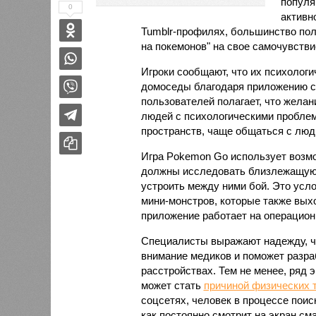
популя
0
активно
Tumblr-профилях, большинство по
на покемонов" на свое самочувстви
Игроки сообщают, что их психологи
домоседы благодаря приложению ст
пользователей полагает, что жела
людей с психологическими проблем
пространств, чаще общаться с люд
Игра Pokemon Gо использует возм
должны исследовать близлежащую 
устроить между ними бой. Это усл
мини-монстров, которые также вых
приложение работает на операционн
Специалисты выражают надежду, чт
внимание медиков и поможет разра
расстройствах. Тем не менее, ряд эк
может стать
причиной физических 
соцсетях, человек в процессе поиск
как постоянно смотрит на экран с