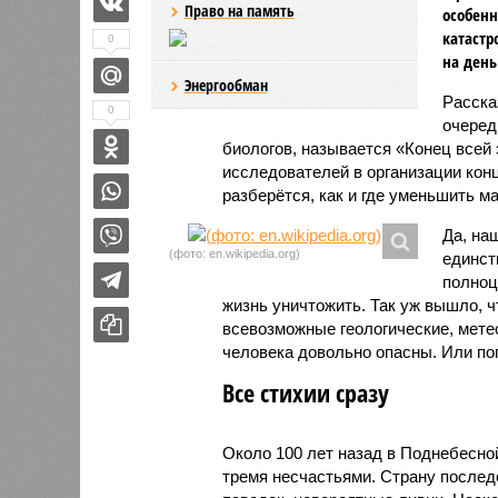
Право на память
особенн
катастр
0
на день
Энергообман
Расск
0
очеред
биологов, называется «Конец всей
исследователей в организации кон
разберётся, как и где уменьшить 
Да, на
(фото: en.wikipedia.org)
единст
полноц
жизнь уничтожить. Так уж вышло, 
всевозможные геологические, мете
человека довольно опасны. Или по
Все стихии сразу
Около 100 лет назад в Поднебесно
тремя несчастьями. Страну послед