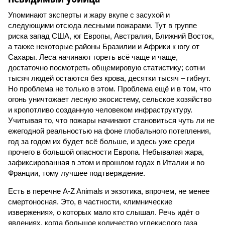
Упоминают эксперты и жару вкупе с засухой и
следующими отсюда лесными пожарами. Тут в группе
риска запад США, юг Европы, Австралия, Ближний Восток,
а также некоторые районы Бразилии и Африки к югу от
Сахары. Леса начинают гореть всё чаще и чаще,
достаточно посмотреть общемировую статистику; сотни
тысяч людей остаются без крова, десятки тысяч – гибнут.
Но проблема не только в этом. Проблема ещё и в том, что
огонь уничтожает лесную экосистему, сельское хозяйство
и кропотливо созданную человеком инфраструктуру.
Учитывая то, что пожары начинают становиться чуть ли не
ежегодной реальностью на фоне глобального потепления,
год за годом их будет всё больше, и здесь уже среди
прочего в большой опасности Европа. Небывалая жара,
зафиксированная в этом и прошлом годах в Италии и во
Франции, тому лучшее подтверждение.
Есть в перечне A-Z Animals и экзотика, впрочем, не менее
смертоносная. Это, в частности, «лимнические
извержения», о которых мало кто слышал. Речь идёт о
явлениях, когда большое количество углекислого газа