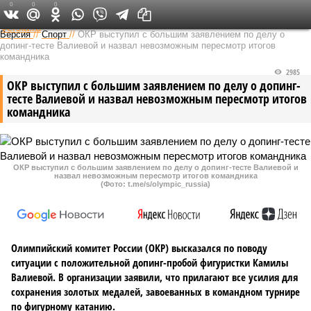
0
0
0
Федеральный выпуск
Версия
//
Спорт
//
ОКР выступил с большим заявлением по делу о
допинг-тесте Валиевой и назвал невозможным пересмотр итогов
командника
2985
ОКР выступил с большим заявлением по делу о допинг-
тесте Валиевой и назвал невозможным пересмотр итогов
командника
ОКР выступил с большим заявлением по делу о допинг-тесте Валиевой и
назвал невозможным пересмотр итогов командника
(Фото: t.me/s/olympic_russia)
Олимпийский комитет России (ОКР) высказался по поводу
ситуации с положительной допинг-пробой фигуристки Камилы
Валиевой. В организации заявили, что прилагают все усилия для
сохранения золотых медалей, завоеванных в командном турнире
по фигурному катанию.