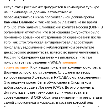
Результаты российских фигуристов в командном турнире
на Олимпиаде не должны автоматически
пересматриваться из-за положительной допинг-пробы
Камилы Валиевой
, так как она была взята не во время
Игр. Об этом заявил Олимпийский комитет России (ОКР). В
организации отметили, что в отношении фигуристки было
применено временное отстранение от соревнований после
того, как Стокгольмская антидопинговая лаборатория
прислала уведомление о неблагоприятном результате
декабрьского допинг-теста, взятого во время чемпионата
России по фигурному катанию – выяснилось, что там
присутствует запрещенный WADA
препарат
триметазидин
. К ситуации привлекли команду юристов, а
Валиева оспорила отстранение. Слушания по этому
вопросу прошли 9 февраля, и РУСАДА сняла ограничения.
Это решение может быть обжаловано в Спортивном
арбитражном суде в Лозанне (CAS). До этого момента
фигуристка вправе тренироваться и участвовать в
соревнованиях. В ОКР обратили внимание, что результаты
самой спортсменки и команды, в составе которой она