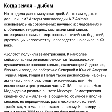
Когда земля – дыбом
Но это дела давно минувших дней. А что нам ждать в
дальнейшем? Авторы энциклопедии A-Z Animals,
основываясь на современных научных исследованиях и
глобальных тенденциях, составили свой список
потенциально самых смертоносных стихийных бедствий,
угрожающих человечеству непосредственно сейчас, в XXI
веке.
«Золото» получили землетрясения. К наиболее
сейсмоопасным регионам относится Тихоокеанское
вулканическое огненное кольцо, включающее Индонезию,
Японию и западное побережье Северной и Южной Америки.
Турция, Иран, Индия и Непал также расположены на очень
активных линиях разломов тектонических плит. Не
исключение и центральная часть США – причина в Нью-
Мадридском разломе в штате Миссури. Землетрясения
средней силы – явление, в общем-то, обычное и вполне
сносное, но периодически, раз в несколько столетий,
трясёт так, что мало не покажется никому. К примеру, в
самом конце 2004 года бахнуло близ побережья