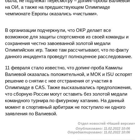
была, не подлежат пересмотру – допинг-пробы Валиевой
на ОИ, а также на предшествующем Олимпиаде
чемпионате Европы оказались «чистыми».
В организации подчеркнули, что ОКР делает все
возможное для защиты спортсменов из своей команды и
сохранения честно завоеванной золотой медали
Олимпийских игр. Также там рассчитывают, что по факту
данного инцидента проведут полноценное расследование.
11 февраля стало известно, что допинг-проба Камилы
Валиевой оказалась положительной, и МОК и ISU оспорят
решение о снятии с нее отстранения от участия в
Олимпиаде в CAS. Также высказывались предположения,
что сборную России могут оставить без золотой медали
командного турнира по фигурному катанию. На данный
момент в спортивный арбитраж не поступило ни одного
заявления по Валиевой.
Отдел новостей «Нашей версии»
Опубликовано:
11.02.2022 10:06
Отредактировано:
11.02.2022 10:06