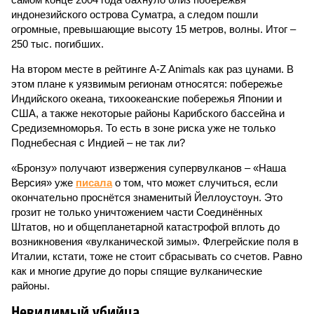
индонезийского острова Суматра, а следом пошли
огромные, превышающие высоту 15 метров, волны. Итог –
250 тыс. погибших.
На втором месте в рейтинге A-Z Animals как раз цунами. В
этом плане к уязвимым регионам относятся: побережье
Индийского океана, тихо­океанские побережья Японии и
США, а также некоторые районы Карибского бассейна и
Средиземноморья. То есть в зоне риска уже не только
Поднебесная с Индией – не так ли?
«Бронзу» получают извержения супервулканов – «Наша
Версия» уже
писала
о том, что может случиться, если
окончательно проснётся знаменитый Йеллоустоун. Это
грозит не только уничтожением части Соединённых
Штатов, но и общепланетарной катастрофой вплоть до
возникновения «вулканической зимы». Флегрейские поля в
Италии, кстати, тоже не стоит сбрасывать со счетов. Равно
как и многие другие до поры спящие вулканические
районы.
Невидимый убийца