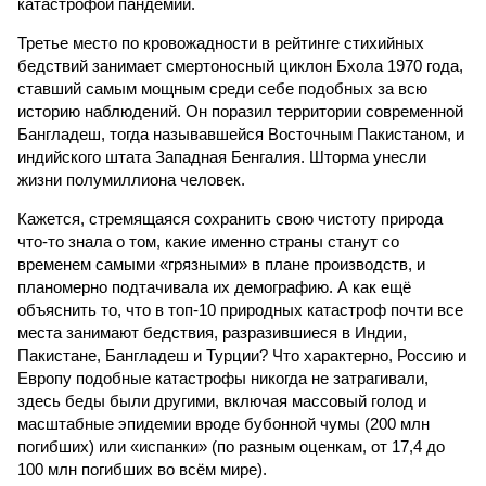
катастрофой пандемии.
Третье место по кровожадности в рейтинге стихийных
бедствий занимает смертоносный циклон Бхола 1970 года,
ставший самым мощным среди себе подобных за всю
историю наблюдений. Он поразил территории современной
Бангладеш, тогда называвшейся Восточным Пакистаном, и
индийского штата Западная Бенгалия. Шторма унесли
жизни полумиллиона человек.
Кажется, стремящаяся сохранить свою чистоту природа
что-то знала о том, какие именно страны станут со
временем самыми «грязными» в плане производств, и
планомерно подтачивала их демографию. А как ещё
объяснить то, что в топ-10 природных катастроф почти все
места занимают бедствия, разразившиеся в Индии,
Пакистане, Бангладеш и Турции? Что характерно, Россию и
Европу подобные катастрофы никогда не затрагивали,
здесь беды были другими, включая массовый голод и
масштабные эпидемии вроде бубонной чумы (200 млн
погибших) или «испанки» (по разным оценкам, от 17,4 до
100 млн погибших во всём мире).