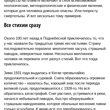
процессы на планете включают в себя всевозможные
геологические, метеорологические и физические явления,
которые для человека довольно опасны. Или попросту
смертельны. И вот несколько тому примеров.
Все стихии сразу
Около 100 лет назад в Поднебесной приключилось то, что
у нас назвали бы тридцатью тремя несчастьями. Страну
последовательно поразили: многолетняя засуха, страшный
паводок, невероятные ливни. Несколько миллионов
человек не пережили этот разгул стихий. Вот что тогда
приключилось.
Зима 1931 года выдалась в Китае чрезвычайно
продолжительной и суровой. Снега образовалось огромное
количество – казалось бы, хороший знак после периода
великой суши, продолжавшегося с 1928-го. Но всё
обратилось катастрофой. Снег растаял, устремился в реки,
начался небывалый паводок, быстро обернувшийся
страшным наводнением, которое обильные весенние ливни
только усугубили. К июню всё это преобразовалось в