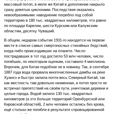
массовый потоп, в июле же Китай в дополнение накрыло
сразу девятью циклонами. Последствия оказались
невообразимыми: наводнение погребло под собой
территорию в 180 тыс. квадратных километров, что равно
по площади Карелии, шести Курским или Калужским
областям, десятку Чуваший.
В общем, недаром события 1931-го находятся на первом
месте в списке самых смертоносных стихийных бедствий,
когда-либо происходивших на планете. Число
пострадавших в тот год достигло 53 млн человек, число
погибших, по некоторым оценкам, составило 4 миллиона.
Впрочем, для Китая подобное не в новинку. Так, в сентябре
1887 года вода прорвала многочисленные дамбы на реке
Хуанхэ и быстро залила почти весь Северный Китай, так
как местность там довольно низменная, и потоп просто не
встречал препятствий на своём пути, уничтожая деревни и
целые города. Водой залило 130 тыс. квадратных
километров (а это больше территорий Оренбургской или
Кировской областей), 2 млн человек остались без крова,
ещё столько же погибли в результате спровоцированной