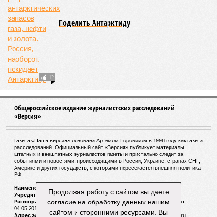
Поделить Антарктиду
12
Общероссийское издание журналистских расследований
«Версия»
Газета «Наша версия» основана Артёмом Боровиком в 1998 году как газета
расследований. Официальный сайт «Версия» публикует материалы
штатных и внештатных журналистов газеты и пристально следит за
событиями и новостями, происходящими в России, Украине, странах СНГ,
Америке и других государств, с которыми пересекается внешняя политика
РФ.
Наименование:
Cетевое издание «Версия»
Продолжая работу с сайтом вы даете
Учредитель:
ООО «Версия»,
Главный редактор:
Горевой Р. Г.
согласие на обработку данных нашим
Регистрационный номер Роскомнадзора:
ЭЛ № ФС 77 - 72681 от
04.05.2018 г.
сайтом и сторонними ресурсами. Вы
Адрес электронной почты и телефон редакции:
versia@versia.ru,