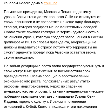
каналом Белого дома в
YouTube
.
По мнению президента, Москва и Пекин не достигнут
уровня Вашингтона до тех пор, пока США не откажутся от
своих принципов и не превратятся в «еще одну большую
страну», которая задирает менее влиятельных соседей.
Обама также призвал граждан не терять бдительность в
отношении угрозы, которую создает запрещенная в России
группировка ИГ. По словам президента, американцы не
должны поддаваться страху, потому что террористы не
смогут одержать победу, пока Америка остается верна
своим принципам.
Не забыл уходящий с поста глава государства упомянуть и
свои конкретные достижения за восьмилетний срок
президентства. Обама сообщил о восстановлении
экономического роста, положительных результатах
реформы медстрахования, мерах по спасению
американского автопрома. Главными внешнеполитическими
победами президент считает ликвидацию
Усамы бен-
Ладена
, ядерную сделку с Ираном и потепление
отношений с Кубой. Кремль, подводя итоги нахождения