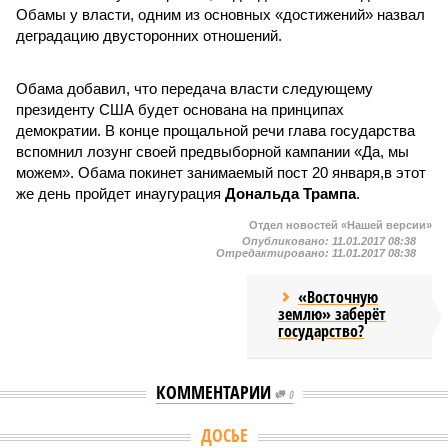
Обамы у власти, одним из основных «достижений» назвал
деградацию двусторонних отношений.
Обама добавил, что передача власти следующему
президенту США будет основана на принципах
демократии. В конце прощальной речи глава государства
вспомнил лозунг своей предвыборной кампании «Да, мы
можем». Обама покинет занимаемый пост 20 января,в этот
же день пройдет инаугурация
Дональда Трампа
.
Отдел новостей «Нашей версии»
Опубликовано:
11.01.2017 08:38
Отредактировано:
11.01.2017 08:38
«Восточную
землю» заберёт
государство?
КОММЕНТАРИИ
0
ДОСЬЕ