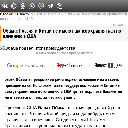
0
0
0
Федеральный выпуск
Версия
//
Власть
//
Обама: Россия и Китай не имеют шансов сравняться
по влиянию с США
2472
Обама: Россия и Китай не имеют шансов сравняться по
влиянию с США
Обама подвел итоги президентства
Барак Обама в прощальной речи подвел основные итоги своего
президентства. По словам главы государства, Россия и Китай не
смогут сравняться по влиянию с США до тех пор, пока Вашингтон
не откажется от того, за что выступает.
Президент США
Барак Обама
во время прощальной речи
заявил, что Россия и Китай вряд ли когда-нибудь смогут
сравняться по влиянию с Соединенными Штатами.
Трансляция выступления главы государства велась