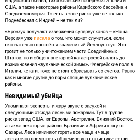
Индийского океана, тихо­океанские побережья Японии и
США, а также некоторые районы Карибского бассейна и
Средиземноморья. То есть в зоне риска уже не только
Поднебесная с Индией – не так ли?
«Бронзу» получают извержения супервулканов – «Наша
Версия» уже
писала
о том, что может случиться, если
окончательно проснётся знаменитый Йеллоустоун. Это
грозит не только уничтожением части Соединённых
Штатов, но и общепланетарной катастрофой вплоть до
возникновения «вулканической зимы». Флегрейские поля в
Италии, кстати, тоже не стоит сбрасывать со счетов. Равно
как и многие другие до поры спящие вулканические
районы.
Невидимый убийца
Упоминают эксперты и жару вкупе с засухой и
следующими отсюда лесными пожарами. Тут в группе
риска запад США, юг Европы, Австралия, Ближний Восток,
а также некоторые районы Бразилии и Африки к югу от
Сахары. Леса начинают гореть всё чаще и чаще,
достаточно посмотреть общемировую статистику; сотни