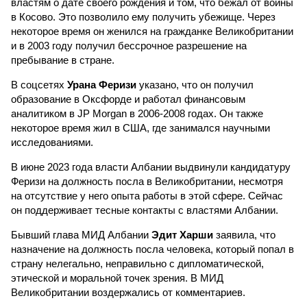
властям о дате своего рождения и том, что бежал от войны
в Косово. Это позволило ему получить убежище. Через
некоторое время он женился на гражданке Великобритании
и в 2003 году получил бессрочное разрешение на
пребывание в стране.
В соцсетях
Урана Феризи
указано, что он получил
образование в Оксфорде и работал финансовым
аналитиком в JP Morgan в 2006-2008 годах. Он также
некоторое время жил в США, где занимался научными
исследованиями.
В июне 2023 года власти Албании выдвинули кандидатуру
Феризи на должность посла в Великобритании, несмотря
на отсутствие у него опыта работы в этой сфере. Сейчас
он поддерживает тесные контакты с властями Албании.
Бывший глава МИД Албании
Эдит Харши
заявила, что
назначение на должность посла человека, который попал в
страну нелегально, неправильно с дипломатической,
этической и моральной точек зрения. В МИД
Великобритании воздержались от комментариев.