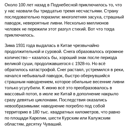
Около 100 лет назад в Поднебесной приключилось то, что
у нас назвали бы тридцатью тремя несчастьями. Страну
последовательно поразили: многолетняя засуха, страшный
паводок, невероятные ливни. Несколько миллионов
человек не пережили этот разгул стихий. Вот что тогда
приключилось.
Зима 1931 года выдалась в Китае чрезвычайно
продолжительной и суровой. Снега образовалось огромное
количество – казалось бы, хороший знак после периода
великой суши, продолжавшегося с 1928-го. Но всё
обратилось катастрофой. Снег растаял, устремился в реки,
начался небывалый паводок, быстро обернувшийся
страшным наводнением, которое обильные весенние ливни
только усугубили. К июню всё это преобразовалось в
массовый потоп, в июле же Китай в дополнение накрыло
сразу девятью циклонами. Последствия оказались
невообразимыми: наводнение погребло под собой
территорию в 180 тыс. квадратных километров, что равно
по площади Карелии, шести Курским или Калужским
областям, десятку Чуваший.