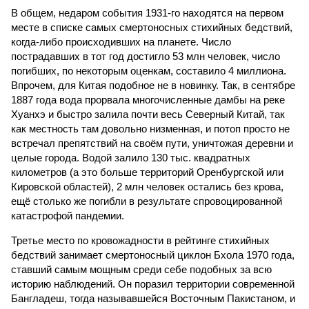
В общем, недаром события 1931-го находятся на первом
месте в списке самых смертоносных стихийных бедствий,
когда-либо происходивших на планете. Число
пострадавших в тот год достигло 53 млн человек, число
погибших, по некоторым оценкам, составило 4 миллиона.
Впрочем, для Китая подобное не в новинку. Так, в сентябре
1887 года вода прорвала многочисленные дамбы на реке
Хуанхэ и быстро залила почти весь Северный Китай, так
как местность там довольно низменная, и потоп просто не
встречал препятствий на своём пути, уничтожая деревни и
целые города. Водой залило 130 тыс. квадратных
километров (а это больше территорий Оренбургской или
Кировской областей), 2 млн человек остались без крова,
ещё столько же погибли в результате спровоцированной
катастрофой пандемии.
Третье место по кровожадности в рейтинге стихийных
бедствий занимает смертоносный циклон Бхола 1970 года,
ставший самым мощным среди себе подобных за всю
историю наблюдений. Он поразил территории современной
Бангладеш, тогда называвшейся Восточным Пакистаном, и