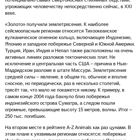
угрожающих человечеству непосредственно сейчас, в XXI
веке.
«Золото» получили землетрясения. К наиболее
сейсмоопасным регионам относится Тихоокеанское
вулканическое огненное кольцо, включающее Индонезию,
Японию и западное побережье Северной и Южной Америки.
Турция, Иран, Индия и Непал также расположены на очень
активных линиях разломов тектонических плит. Не
исключение и центральная часть США – причина в Нью-
Мадридском разломе в штате Миссури. Землетрясения
средней силы – явление, в общем-то, обычное и вполне
сносное, но периодически, раз в несколько столетий,
трясёт так, что мало не покажется никому. К примеру, в
самом конце 2004 года бахнуло близ побережья
индонезийского острова Суматра, а следом пошли
огромные, превышающие высоту 15 метров, волны. Итог –
250 тыс. погибших.
На втором месте в рейтинге A-Z Animals как раз цунами. В
этом плане к уязвимым регионам относятся: побережье