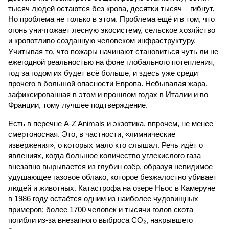
тысяч людей остаются без крова, десятки тысяч – гибнут.
Но проблема не только в этом. Проблема ещё и в том, что
огонь уничтожает лесную экосистему, сельское хозяйство
и кропотливо созданную человеком инфраструктуру.
Учитывая то, что пожары начинают становиться чуть ли не
ежегодной реальностью на фоне глобального потепления,
год за годом их будет всё больше, и здесь уже среди
прочего в большой опасности Европа. Небывалая жара,
зафиксированная в этом и прошлом годах в Италии и во
Франции, тому лучшее подтверждение.
Есть в перечне A-Z Animals и экзотика, впрочем, не менее
смертоносная. Это, в частности, «лимнические
извержения», о которых мало кто слышал. Речь идёт о
явлениях, когда большое количество углекислого газа
внезапно вырывается из глубин озёр, образуя невидимое
удушающее газовое облако, которое безжалостно убивает
людей и животных. Катастрофа на озере Ньос в Камеруне
в 1986 году остаётся одним из наиболее чудовищных
примеров: более 1700 человек и тысячи голов скота
погибли из-за внезапного выброса CO₂, накрывшего