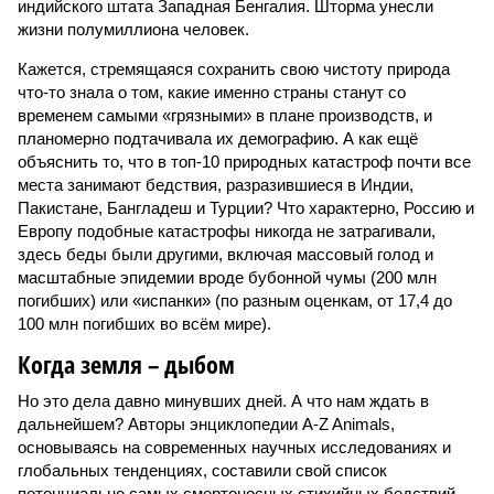
индийского штата Западная Бенгалия. Шторма унесли
жизни полумиллиона человек.
Кажется, стремящаяся сохранить свою чистоту природа
что-то знала о том, какие именно страны станут со
временем самыми «грязными» в плане производств, и
планомерно подтачивала их демографию. А как ещё
объяснить то, что в топ-10 природных катастроф почти все
места занимают бедствия, разразившиеся в Индии,
Пакистане, Бангладеш и Турции? Что характерно, Россию и
Европу подобные катастрофы никогда не затрагивали,
здесь беды были другими, включая массовый голод и
масштабные эпидемии вроде бубонной чумы (200 млн
погибших) или «испанки» (по разным оценкам, от 17,4 до
100 млн погибших во всём мире).
Когда земля – дыбом
Но это дела давно минувших дней. А что нам ждать в
дальнейшем? Авторы энциклопедии A-Z Animals,
основываясь на современных научных исследованиях и
глобальных тенденциях, составили свой список
потенциально самых смертоносных стихийных бедствий,