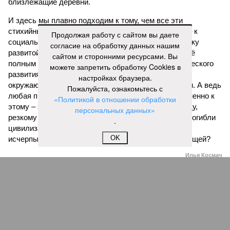
близлежащие деревни.
И здесь мы плавно подходим к тому, чем все эти
стихийные бедствия могут закончиться. А именно – к
Продолжая работу с сайтом вы даете
социальному коллапсу, то есть фактическому упадку
согласие на обработку данных нашим
развитой цивилизации, зачастую с последующим её
сайтом и сторонними ресурсами. Вы
полным уничтожением. Среди причин такого трагического
можете запретить обработку Cookies в
развития событий учёные называют деградацию
настройках браузера.
окружающей среды, истощение ресурсов и болезни. А ведь
Пожалуйста, ознакомьтесь с
любая природная катастрофа непременно ведёт именно к
«Политикой в отношении обработки
этому – экономическому кризису, эпидемиям, голоду,
персональных данных»
резкому сокращению численности населения. Так погибли
.
цивилизации шумеров, майя, кхмеров – список не
OK
исчерпывающий. Какая цивилизация будет следующей?
Илья Космач
Газета
«Наша версия» №29 от 03.08.2026
Опубликовано:
05.08.2026 13:00
Отредактировано:
05.08.2026 13:00
Возраст
Инфантино
бессмертия
отступил и объявил
об отказе ФИФА от
продажи доли прав