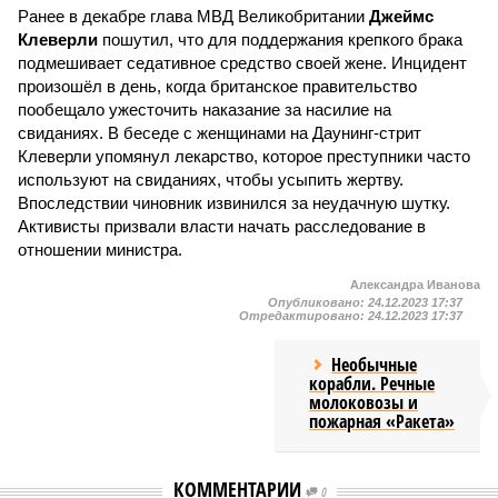
Ранее в декабре глава МВД Великобритании
Джеймс
Клеверли
пошутил, что для поддержания крепкого брака
подмешивает седативное средство своей жене. Инцидент
произошёл в день, когда британское правительство
пообещало ужесточить наказание за насилие на
свиданиях. В беседе с женщинами на Даунинг-стрит
Клеверли упомянул лекарство, которое преступники часто
используют на свиданиях, чтобы усыпить жертву.
Впоследствии чиновник извинился за неудачную шутку.
Активисты призвали власти начать расследование в
отношении министра.
Александра Иванова
Опубликовано:
24.12.2023 17:37
Отредактировано:
24.12.2023 17:37
Необычные
корабли. Речные
молоковозы и
пожарная «Ракета»
КОММЕНТАРИИ
0