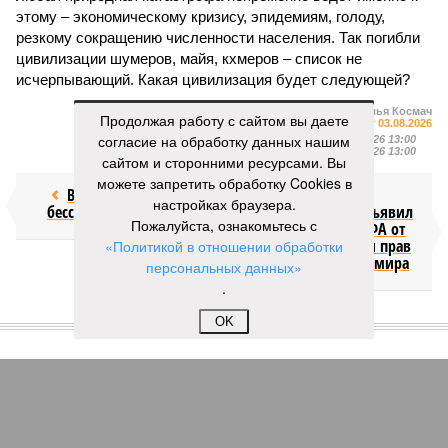
этому – экономическому кризису, эпидемиям, голоду,
резкому сокращению численности населения. Так погибли
цивилизации шумеров, майя, кхмеров – список не
исчерпывающий. Какая цивилизация будет следующей?
Илья Космач
Продолжая работу с сайтом вы даете
Газета
«Наша версия» №29 от 03.08.2026
согласие на обработку данных нашим
Опубликовано:
05.08.2026 13:00
Отредактировано:
05.08.2026 13:00
сайтом и сторонними ресурсами. Вы
можете запретить обработку Cookies в
Возраст
Инфантино
настройках браузера.
бессмертия
отступил и объявил
Пожалуйста, ознакомьтесь с
об отказе ФИФА от
продажи доли прав
«Политикой в отношении обработки
на чемпионат мира
персональных данных»
.
КОММЕНТАРИИ
OK
1
ПОСЛЕДНИЕ НОВОСТИ
14:49
Девушка объяснила убийство трёхмесячного сына
14:40
Сергей Миронов выступил за увеличение пенсий
детям, потерявшим родителей