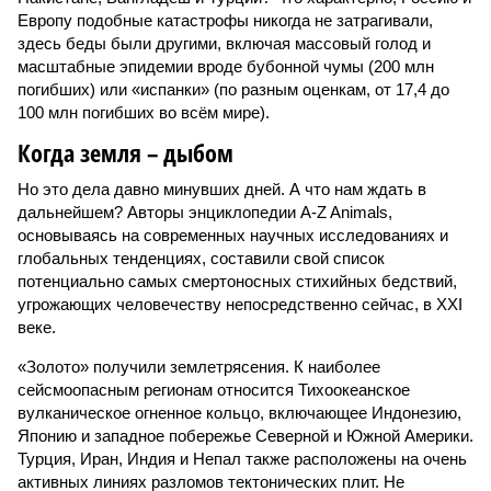
Европу подобные катастрофы никогда не затрагивали,
здесь беды были другими, включая массовый голод и
масштабные эпидемии вроде бубонной чумы (200 млн
погибших) или «испанки» (по разным оценкам, от 17,4 до
100 млн погибших во всём мире).
Когда земля – дыбом
Но это дела давно минувших дней. А что нам ждать в
дальнейшем? Авторы энциклопедии A-Z Animals,
основываясь на современных научных исследованиях и
глобальных тенденциях, составили свой список
потенциально самых смертоносных стихийных бедствий,
угрожающих человечеству непосредственно сейчас, в XXI
веке.
«Золото» получили землетрясения. К наиболее
сейсмоопасным регионам относится Тихоокеанское
вулканическое огненное кольцо, включающее Индонезию,
Японию и западное побережье Северной и Южной Америки.
Турция, Иран, Индия и Непал также расположены на очень
активных линиях разломов тектонических плит. Не