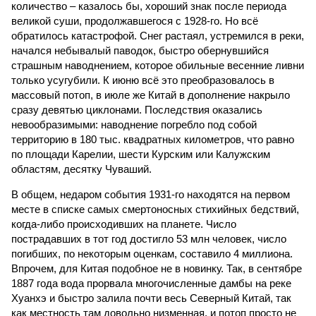
количество – казалось бы, хороший знак после периода
великой суши, продолжавшегося с 1928-го. Но всё
обратилось катастрофой. Снег растаял, устремился в реки,
начался небывалый паводок, быстро обернувшийся
страшным наводнением, которое обильные весенние ливни
только усугубили. К июню всё это преобразовалось в
массовый потоп, в июле же Китай в дополнение накрыло
сразу девятью циклонами. Последствия оказались
невообразимыми: наводнение погребло под собой
территорию в 180 тыс. квадратных километров, что равно
по площади Карелии, шести Курским или Калужским
областям, десятку Чуваший.
В общем, недаром события 1931-го находятся на первом
месте в списке самых смертоносных стихийных бедствий,
когда-либо происходивших на планете. Число
пострадавших в тот год достигло 53 млн человек, число
погибших, по некоторым оценкам, составило 4 миллиона.
Впрочем, для Китая подобное не в новинку. Так, в сентябре
1887 года вода прорвала многочисленные дамбы на реке
Хуанхэ и быстро залила почти весь Северный Китай, так
как местность там довольно низменная, и потоп просто не