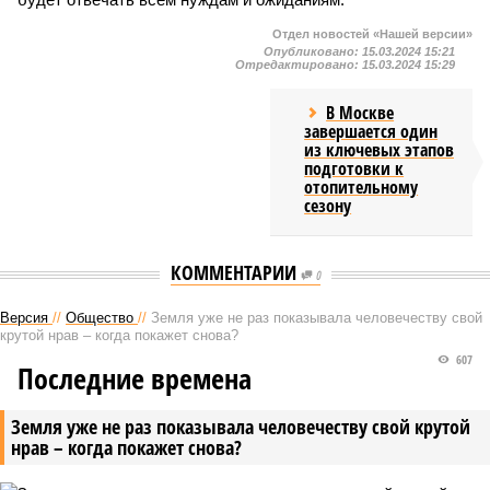
Отдел новостей «Нашей версии»
Опубликовано:
15.03.2024 15:21
Отредактировано:
15.03.2024 15:29
В Москве
завершается один
из ключевых этапов
подготовки к
отопительному
сезону
КОММЕНТАРИИ
0
Версия
//
Общество
//
Земля уже не раз показывала человечеству свой
крутой нрав – когда покажет снова?
607
Последние времена
Земля уже не раз показывала человечеству свой крутой
нрав – когда покажет снова?