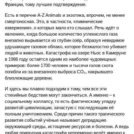
Франции, тому лучшее подтверждение.
Есть в перечне A-Z Animals и экзотика, впрочем, не менее
смертоносная. Это, в частности, «лимнические
извержения», о которых мало кто слышал. Речь идёт о
явлениях, когда большое количество углекислого газа
внезапно вырывается из глубин озёр, образуя невидимое
удушающее газовое облако, которое безжалостно убивает
людей и животных. Катастрофа на озере Ньос в Камеруне
в 1986 году остаётся одним из наиболее чудовищных
примеров: более 1700 человек и тысячи голов скота
погибли из-за внезапного выброса CO₂, накрывшего
близлежащие деревни.
И здесь мы плавно подходим к тому, чем все эти
стихийные бедствия могут закончиться. А именно – к
социальному коллапсу, то есть фактическому упадку
развитой цивилизации, зачастую с последующим её
полным уничтожением. Среди причин такого трагического
развития событий учёные называют деградацию
окружающей среды, истощение ресурсов и болезни. А ведь
любая природная катастрофа непременно ведёт именно к