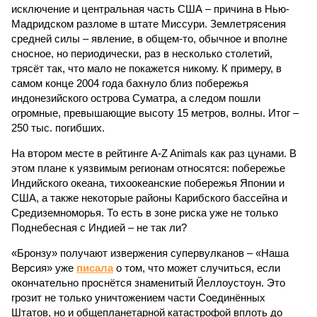
исключение и центральная часть США – причина в Нью-
Мадридском разломе в штате Миссури. Землетрясения
средней силы – явление, в общем-то, обычное и вполне
сносное, но периодически, раз в несколько столетий,
трясёт так, что мало не покажется никому. К примеру, в
самом конце 2004 года бахнуло близ побережья
индонезийского острова Суматра, а следом пошли
огромные, превышающие высоту 15 метров, волны. Итог –
250 тыс. погибших.
На втором месте в рейтинге A-Z Animals как раз цунами. В
этом плане к уязвимым регионам относятся: побережье
Индийского океана, тихо­океанские побережья Японии и
США, а также некоторые районы Карибского бассейна и
Средиземноморья. То есть в зоне риска уже не только
Поднебесная с Индией – не так ли?
«Бронзу» получают извержения супервулканов – «Наша
Версия» уже
писала
о том, что может случиться, если
окончательно проснётся знаменитый Йеллоустоун. Это
грозит не только уничтожением части Соединённых
Штатов, но и общепланетарной катастрофой вплоть до