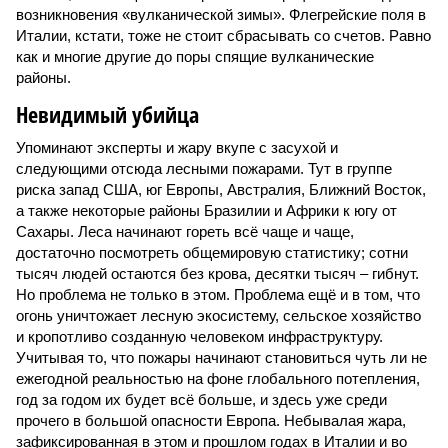
возникновения «вулканической зимы». Флегрейские поля в
Италии, кстати, тоже не стоит сбрасывать со счетов. Равно
как и многие другие до поры спящие вулканические
районы.
Невидимый убийца
Упоминают эксперты и жару вкупе с засухой и
следующими отсюда лесными пожарами. Тут в группе
риска запад США, юг Европы, Австралия, Ближний Восток,
а также некоторые районы Бразилии и Африки к югу от
Сахары. Леса начинают гореть всё чаще и чаще,
достаточно посмотреть общемировую статистику; сотни
тысяч людей остаются без крова, десятки тысяч – гибнут.
Но проблема не только в этом. Проблема ещё и в том, что
огонь уничтожает лесную экосистему, сельское хозяйство
и кропотливо созданную человеком инфраструктуру.
Учитывая то, что пожары начинают становиться чуть ли не
ежегодной реальностью на фоне глобального потепления,
год за годом их будет всё больше, и здесь уже среди
прочего в большой опасности Европа. Небывалая жара,
зафиксированная в этом и прошлом годах в Италии и во