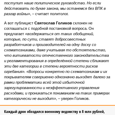
поступит наше политическое руководство. Но если
действовать по букве закона, мы останемся без ВПК в
разгар войны»
, – считает политолог.
А вот публицист
Святослав Голиков
склонен не
соглашаться с подобной постановкой вопроса. Он
предлагает
«воздержаться от таких обобщений,
которые, по сути, ставят добросовестных
разработчиков и производителей на одну доску со
схематозниками, даже учитывая то обстоятельство,
что витиеватости отечественного законодательства
и регламентирования в определённой степени сближают
эти две категории в степени вероятности рисков
огребания». «Вопросы конкретно по схематозникам и их
покрывателям совершенно однозначно выходят далеко за
рамки проблематики всей этой избыточной
зарегулированности и неэффективного управления
расходами, и проникаться пониманием на таких примерах
категорически не выходит»
, – уверен Голиков.
Каждый дрон обходился военному ведомству в 8 млн рублей,