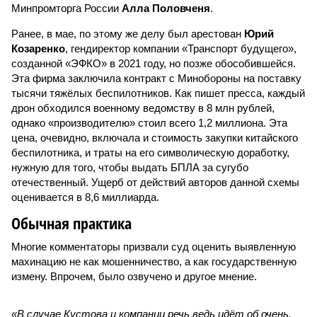
Минпромторга России
Алла Половченя
.
Ранее, в мае, по этому же делу был арестован
Юрий
Козаренко
, гендиректор компании «Транспорт будущего»,
созданной «ЭФКО» в 2021 году, но позже обособившейся.
Эта фирма заключила контракт с Минобороны на поставку
тысячи тяжёлых беспилотников. Как пишет пресса, каждый
дрон обходился военному ведомству в 8 млн рублей,
однако «производителю» стоил всего 1,2 миллиона. Эта
цена, очевидно, включала и стоимость закупки китайского
беспилотника, и траты на его символическую доработку,
нужную для того, чтобы выдать БПЛА за сугубо
отечественный. Ущерб от действий авторов данной схемы
оценивается в 8,6 миллиарда.
Обычная практика
Многие комментаторы призвали суд оценить выявленную
махинацию не как мошенничество, а как государственную
измену. Впрочем, было озвучено и другое мнение.
«В случае Кустова и компании речь ведь идёт об очень,