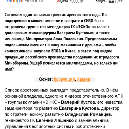
Состоялся один из самых громких арестов этого года. По
подозрению в мошенничестве и растрате в СИЗО была
отправлена группа топ-менеджеров ГК «ЭФКО» во главе с
долларовым миллиардером Валерием Кустовым, а также
чиновница Минпромторга Алла Половченя. Предполагаемым
подельникам вменяют в вину махинации с дронами – якобы
концессионеры закупали БПЛА в Китае, а затем под видом
продукции российского производства продавали их втридорога
Минобороны. Ущерб исчисляется миллиардами, но только ли
ими?
Сюжет:
Коррупция
,
Армия
Список арестованных выглядит представительно. В нём
основной владелец одного из лидеров отечественного АПК
– группы компаний «ЭФКО»
Валерий Кустов,
его невестка,
замдиректора по развитию
Екатерина Кустова
, директор
по стратегическому развитию
Владислав Романцев
,
гендиректор ГК
Евгений Ляшенко
и замначальника
управления беспилотных систем и робототехники