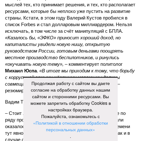
мыслей тех, кто принимает решения, и тех, кто располагает
ресурсами, которые бы неплохо уже пустить на развитие
страны. Кстати, в этом году Валерий Кустов пробился в
список Forbes и стал долларовым миллиардером. Нельзя
исключать, в том числе за счёт манипуляций с БПЛА.
«Казалось бы, «ЭФКО» приносит хороший доход, но
капиталисты увидели новую нишу, открытую
руководством России, готовым деньгами поощрять
местное производство беспилотников, и ринулись
«окучивать новую тему»,
– комментирует политолог
Михаил Юспа
.
«В итоге мы приходим к тому, что борьбу
с коррупцией самыми жёсткими мерами мы должны
Продолжая работу с сайтом вы даете
совмещать с глубокой переработкой идеологии»
, –
согласие на обработку данных нашим
резюмирует эксперт.
сайтом и сторонними ресурсами. Вы
Вадим Трухачёв, политолог
можете запретить обработку Cookies в
настройках браузера.
– Стоит ли удивляться тому, что импортозамещение по
Пожалуйста, ознакомьтесь с
ряду промышленной продукции или провалилось, или
«Политикой в отношении обработки
оказалось недостаточным. В условиях военного времени
персональных данных»
тут явно речь должна идти не просто о хищениях. Как и в
.
случае с белгородскими, курскими и брянскими