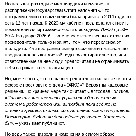
Но ведь как раз годы с миллиардами и имелись в
распоряжении государства! Стоит напомнить, что
программа импортозамещения была принята в 2014 году, то
есть 12 лет назад. К 2020-му кабинет предполагал снизить
показатели импортозависимости с исходных 70–90 до 50–
60%. На дворе 2026-й – во многих отечественных отраслях
производители только и заняты тем, что переклеивают
шильдики. Или программа импортозамещения изначально
предполагалась как чистой воды очковтирательство, или
ответственные за неё люди предпочитали не ограничивать
себя в сроках на её реализацию.
Но, может быть, что-то начнёт решительно меняться в этой
сфере с пресловутого дела «ЭФКО»? Вероятны кадровые
решения. По крайней мере так считает Святослав Голиков.
«Половченя, как замглавы управления беспилотных
систем и робототехники, выглядит пока всё же не
столько крышей, сколько ситуативной козой отпущения.
Посмотрим, будет ли дальнейшее развитие. Хотелось
бы»
, – указывает публицист.
Но ведь также назрели и изменения в самом образе