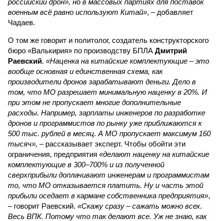
российский дрон», но в массовых партиях для поставок
военным всё равно используют Китай»
, – добавляет
Чадаев.
О том же говорит и политолог, создатель конструкторского
бюро «Валькирия» по производству БПЛА
Дмитрий
Раевский
.
«Наценка на китайские комплектующие – это
вообще основная и единственная схема, как
производители дронов зарабатывают деньги. Дело в
том, что МО разрешает минимальную наценку в 20%. И
при этом не пропускает многие дополнительные
расходы. Например, зарплаты инженеров по разработке
дронов и программистов по рынку уже приближаются к
500 тыс. рублей в месяц. А МО пропускает максимум 160
тысяч»,
– рассказывает эксперт. Чтобы обойти эти
ограничения, предприятия
«делают наценку на китайские
комплектующие в 300–700% и из полученной
сверхприбыли доплачивают инженерам и программистам
то, что МО отказывается платить. Ну и часть этой
прибыли оседает в кармане собственника предприятия»
,
– говорит Раевский.
«Скажу сразу – сажать можно всех.
Весь ВПК. Потому что так делают все. Уж не знаю, как