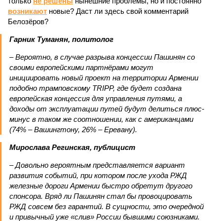
только
не решены
нынешние проблемы, но и постоянно
возникают
новые? Даст ли здесь свой комментарий
Белозёров?
Гарник Туманян, политолог
– Вероятно, в случае разрыва концессии Пашинян со
своими европейскими партнёрами могут
инициировать новый проект на территории Армении
подобно трамповскому TRIPP, где будет создана
европейская концессия для управления путями, а
доходы от эксплуатации путей будут делиться плюс-
минус в таком же соотношении, как с американцами
(74% – Вашингтону, 26% – Еревану).
Мирослава Регинская, публицист
– Довольно вероятным представляется вариант
развития событий, при котором после ухода РЖД
железные дороги Армении быстро обретут другого
спонсора. Вряд ли Пашинян стал бы провоцировать
РЖД совсем без гарантий. В сущности, это очередной
и привычный уже «слив» России бывшими союзниками.