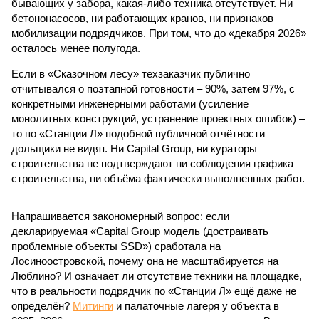
бывающих у забора, какая-либо техника отсутствует. Ни
бетононасосов, ни работающих кранов, ни признаков
мобилизации подрядчиков. При том, что до «декабря 2026»
осталось менее полугода.
Если в «Сказочном лесу» техзаказчик публично
отчитывался о поэтапной готовности – 90%, затем 97%, с
конкретными инженерными работами (усиление
монолитных конструкций, устранение проектных ошибок) –
то по «Станции Л» подобной публичной отчётности
дольщики не видят. Ни Capital Group, ни кураторы
строительства не подтверждают ни соблюдения графика
строительства, ни объёма фактически выполненных работ.
Напрашивается закономерный вопрос: если
декларируемая «Capital Group модель (достраивать
проблемные объекты SSD») сработала на
Лосиноостровской, почему она не масштабируется на
Люблино? И означает ли отсутствие техники на площадке,
что в реальности подрядчик по «Станции Л» ещё даже не
определён?
Митинги
и палаточные лагеря у объекта в