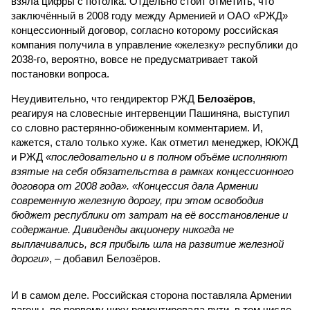
взяла цифры с потолка. Отдельно стоит отметить, что
заключённый в 2008 году между Арменией и ОАО «РЖД»
концессионный договор, согласно которому российская
компания получила в управление «железку» республики до
2038-го, вероятно, вовсе не предусматривает такой
постановки вопроса.
Неудивительно, что гендиректор РЖД
Белозёров
,
реагируя на словесные интервенции Пашиняна, выступил
со словно растерянно-обиженным комментарием. И,
кажется, стало только хуже. Как отметил менеджер, ЮКЖД
и РЖД
«последовательно и в полном объёме исполняют
взятые на себя обязательства в рамках концессионного
договора от 2008 года». «Концессия дала Армении
современную железную дорогу, при этом освободив
бюджет республики от затрат на её восстановление и
содержание. Дивиденды акционеру никогда не
выплачивались, вся прибыль шла на развитие железной
дороги»
, – добавил Белозёров.
И в самом деле. Российская сторона поставляла Армении
вагоны, по первому чиху ремонтировала пути, в том числе