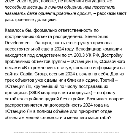
2025–2026 годах, похоже, не изменили ситуацию.
«В
последние месяцы в личном общении нам перестали
называть даже ориентировочные сроки»
, – рассказывают
расстроенные дольщики.
Казалось бы, формально ответственность по
достраиванию объекта распределена. Seven Suns
Development – банкрот, часть его структур признана
несостоятельной ещё в 2024 году, бенефициар компании
находится под следствием по ст. 200.3 УК РФ. Достройку
проблемных объектов группы – «Станции Л», «Сказочного
леса» и «В стремлении к свету», согласно информации на
сайтах Capital Group, осенью 2024 г. взяла на себя. Два из
трёх объектов уже сданы или близки к сдаче. Третий –
«Станция Л», крупнейший по числу пострадавших
дольщиков (3908 квартир в пяти корпусах) – по факту
остаётся стройплощадкой без стройки. Возникает вопрос:
распространяется ли договорённость 2024 года на
«Станцию Л» в полном объёме или приоритет отдан
объектам мешей сложности и меньшего масштаба?