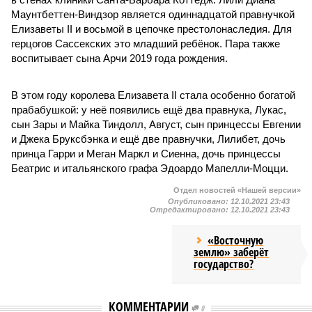
Маунтбеттен-Виндзор является одиннадцатой правнучкой
Елизаветы II и восьмой в цепочке престолонаследия. Для
герцогов Сассекских это младший ребёнок. Пара также
воспитывает сына Арчи 2019 года рождения.
В этом году королева Елизавета II стала особенно богатой
прабабушкой: у неё появились ещё два правнука, Лукас,
сын Зары и Майка Тиндолл, Август, сын принцессы Евгении
и Джека Бруксбэнка и ещё две правнучки, Лилибет, дочь
принца Гарри и Меган Маркл и Сиенна, дочь принцессы
Беатрис и итальянского графа Эдоардо Мапелли-Моцци.
Отдел новостей «Нашей версии»
Опубликовано:
12.10.2021 23:43
Отредактировано:
12.10.2021 23:43
«Восточную
землю» заберёт
государство?
КОММЕНТАРИИ
0