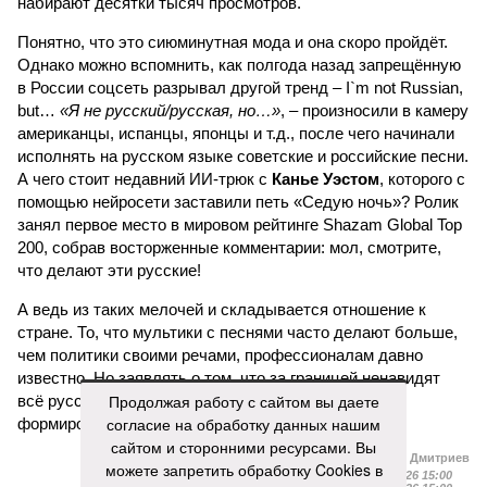
набирают десятки тысяч просмотров.
Понятно, что это сиюминутная мода и она скоро пройдёт.
Однако можно вспомнить, как полгода назад запрещённую
в России соцсеть разрывал другой тренд – I`m not Russian,
but…
«Я не русский/русская, но…»
, – произносили в камеру
американцы, испанцы, японцы и т.д., после чего начинали
исполнять на русском языке советские и российские песни.
А чего стоит недавний ИИ-трюк с
Канье Уэстом
, которого с
помощью нейросети заставили петь «Седую ночь»? Ролик
занял первое место в мировом рейтинге Shazam Global Top
200, собрав восторженные комментарии: мол, смотрите,
что делают эти русские!
А ведь из таких мелочей и складывается отношение к
стране. То, что мультики с песнями часто делают больше,
чем политики своими речами, профессионалам давно
известно. Но заявлять о том, что за границей ненавидят
Продолжая работу с сайтом вы даете
всё русское, конечно, намного проще, чем умело
согласие на обработку данных нашим
формировать нужный имидж.
сайтом и сторонними ресурсами. Вы
Иван Дмитриев
можете запретить обработку Cookies в
Опубликовано:
09.08.2026 15:00