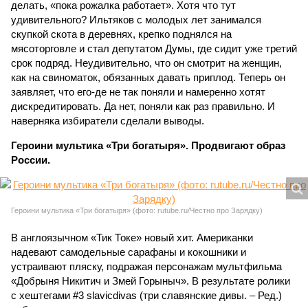
делать, «пока рожалка работает». Хотя что тут
удивительного? Ильтяков с молодых лет занимался
скупкой скота в деревнях, крепко поднялся на
мясоторговле и стал депутатом Думы, где сидит уже третий
срок подряд. Неудивительно, что он смотрит на женщин,
как на свиноматок, обязанных давать приплод. Теперь он
заявляет, что его-де не так поняли и намеренно хотят
дискредитировать. Да нет, поняли как раз правильно. И
наверняка избиратели сделали выводы.
Героини мультика «Три богатыря». Продвигают образ
России.
Героини мультика «Три богатыря» (фото: rutube.ru/Честно про Зарядку)
В англоязычном «Тик Токе» новый хит. Американки
надевают самодельные сарафаны и кокошники и
устраивают пляску, подражая персонажам мультфильма
«Добрыня Никитич и Змей Горыныч». В результате ролики
с хештегами #3 slavicdivas (три славянские дивы. – Ред.)