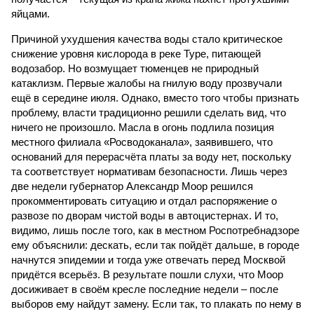
яйцами.
Причиной ухудшения качества воды стало критическое
снижение уровня кислорода в реке Туре, питающей
водозабор. Но возмущает тюменцев не природный
катаклизм. Первые жалобы на гнилую воду прозвучали
ещё в середине июля. Однако, вместо того чтобы признать
проблему, власти традиционно решили сделать вид, что
ничего не произошло. Масла в огонь подлила позиция
местного филиала «Росводоканала», заявившего, что
оснований для перерасчёта платы за воду нет, поскольку
та соответствует нормативам безопасности. Лишь через
две недели губернатор Александр Моор решился
прокомментировать ситуацию и отдал распоряжение о
развозе по дворам чистой воды в автоцистернах. И то,
видимо, лишь после того, как в местном Роспотребнадзоре
ему объяснили: дескать, если так пойдёт дальше, в городе
начнутся эпидемии и тогда уже отвечать перед Москвой
придётся всерьёз. В результате пошли слухи, что Моор
досиживает в своём кресле последние недели – после
выборов ему найдут замену. Если так, то плакать по нему в