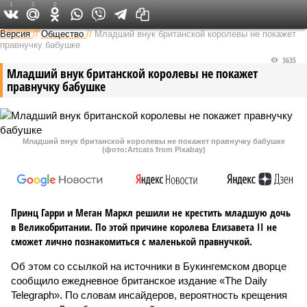
1
2
0
Федеральный выпуск
Версия
//
Общество
//
Младший внук британской королевы не покажет
правнучку бабушке
3635
Младший внук британской королевы не покажет
правнучку бабушке
Младший внук британской королевы не покажет правнучку бабушке
(фото:Artcats from Pixabay)
Принц Гарри и Меган Маркл решили не крестить младшую дочь
в Великобритании. По этой причине королева Елизавета II не
сможет лично познакомиться с маленькой правнучкой.
Об этом со ссылкой на источники в Букингемском дворце
сообщило ежедневное британское издание «The Daily
Telegraph». По словам инсайдеров, вероятность крещения