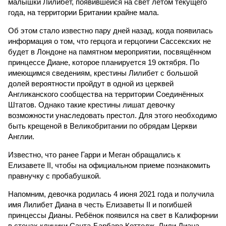
малышки Лилибет, появившейся на свет летом текущего
года, на территории Британии крайне мала.
Об этом стало известно пару дней назад, когда появилась
информация о том, что герцога и герцогини Сассекских не
будет в Лондоне на памятном мероприятии, посвящённом
принцессе Диане, которое планируется 19 октября. По
имеющимся сведениям, крестины Лилибет с большой
долей вероятности пройдут в одной из церквей
Англиканского сообщества на территории Соединённых
Штатов. Однако такие крестины лишат девочку
возможности унаследовать престол. Для этого необходимо
быть крещеной в Великобритании по обрядам Церкви
Англии.
Известно, что ранее Гарри и Меган обращались к
Елизавете II, чтобы на официальном приеме познакомить
правнучку с пробабушкой.
Напомним, девочка родилась 4 июня 2021 года и получила
имя Лилибет Диана в честь Елизаветы II и погибшей
принцессы Дианы. Ребёнок появился на свет в Калифорнии
в стенах клиники Санта-Барбара Коттедж. Лили Диана