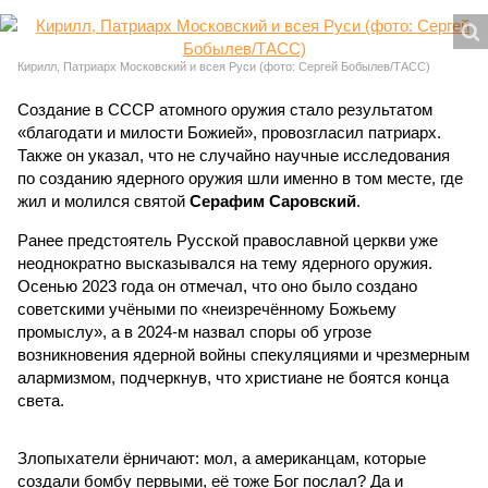
Кирилл, Патриарх Московский и всея Руси (фото: Сергей Бобылев/ТАСС)
Создание в СССР атомного оружия стало результатом
«благодати и милости Божией», провозгласил патриарх.
Также он указал, что не случайно научные исследования
по созданию ядерного оружия шли именно в том месте, где
жил и молился святой
Серафим Саровский
.
Ранее предстоятель Русской православной церкви уже
неоднократно высказывался на тему ядерного оружия.
Осенью 2023 года он отмечал, что оно было создано
советскими учёными по «неизречённому Божьему
промыслу», а в 2024-м назвал споры об угрозе
возникновения ядерной войны спекуляциями и чрезмерным
алармизмом, подчеркнув, что христиане не боятся конца
света.
Злопыхатели ёрничают: мол, а американцам, которые
создали бомбу первыми, её тоже Бог послал? Да и