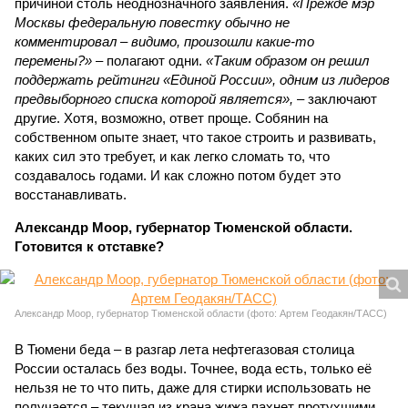
причиной столь неоднозначного заявления.
«Прежде мэр
Москвы федеральную повестку обычно не
комментировал – видимо, произошли какие-то
перемены?»
– полагают одни.
«Таким образом он решил
поддержать рейтинги «Единой России», одним из лидеров
предвыборного списка которой является»,
– заключают
другие. Хотя, возможно, ответ проще. Собянин на
собственном опыте знает, что такое строить и развивать,
каких сил это требует, и как легко сломать то, что
создавалось годами. И как сложно потом будет это
восстанавливать.
Александр Моор, губернатор Тюменской области.
Готовится к отставке?
Александр Моор, губернатор Тюменской области (фото: Артем Геодакян/ТАСС)
В Тюмени беда – в разгар лета нефтегазовая столица
России осталась без воды. Точнее, вода есть, только её
нельзя не то что пить, даже для стирки использовать не
получается – текущая из крана жижа пахнет протухшими